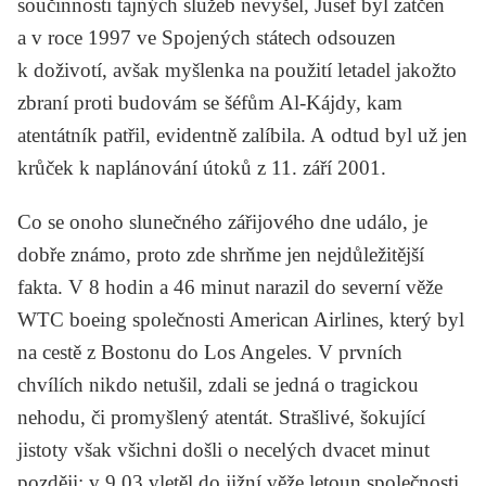
součinnosti tajných služeb nevyšel, Jusef byl zatčen
a v roce 1997 ve Spojených státech odsouzen
k doživotí, avšak myšlenka na použití letadel jakožto
zbraní proti budovám se šéfům Al-Kájdy, kam
atentátník patřil, evidentně zalíbila. A odtud byl už jen
krůček k naplánování útoků z 11. září 2001.
Co se onoho slunečného zářijového dne událo, je
dobře známo, proto zde shrňme jen nejdůležitější
fakta. V 8 hodin a 46 minut narazil do severní věže
WTC boeing společnosti American Airlines, který byl
na cestě z Bostonu do Los Angeles. V prvních
chvílích nikdo netušil, zdali se jedná o tragickou
nehodu, či promyšlený atentát. Strašlivé, šokující
jistoty však všichni došli o necelých dvacet minut
později: v 9.03 vletěl do jižní věže letoun společnosti