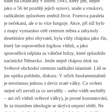
nálet na Drážďany v únoru 1945, který jim, stejně
jako o 56 let později jejich synovi, snaše a vnukovi,
radikálním způsobem změnil život. Foerova paralela
je nečekaná, ale o to více funguje. Akce, při níž bylo
z mapy vymazáno celé centrum města a zahynuly
desetitisíce jeho obyvatel, byla vždy chápána jako čin,
který lze ospravedlnit logikou vítězů, a jako
spravedlivá odplata za válečné hrůzy, které způsobilo
nacistické Německo. Jenže stejně chápou útok na
Světové obchodní centrum radikální islamisté. Liší se
jen optika pohledu, diskurz. V očích fundamentalistů
je terorismus jednou z deviz svaté války. Co ovšem
stejné oči nevidí (a co neviděly – nebo vidět nechtěly
– ani oči vítězů světové války), je prosté konstatování,
že za triumfem ideologie se skrývá utrpení obětí. Ne