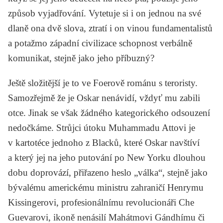
způsob vyjadřování. Vytetuje si i on jednou na své
dlaně ona dvě slova, ztratí i on vinou fundamentalistů
a potažmo západní civilizace schopnost verbálně
komunikat, stejně jako jeho příbuzný?
Ještě složitější je to ve Foerově románu s teroristy.
Samozřejmě že je Oskar nenávidí, vždyť mu zabili
otce. Jinak se však žádného kategorického odsouzení
nedočkáme. Strůjci útoku
Muhammadu Attovi
je
v kartotéce jednoho z Blacků, které Oskar navštíví
a který jej na jeho putování po New Yorku dlouhou
dobu doprovází, přiřazeno heslo „válka“, stejně jako
bývalému americkému ministru zahraničí
Henrymu
Kissingerovi
, profesionálnímu revolucionáři
Che
Guevarovi
, ikoně nenásilí
Mahátmovi Gándhímu
či