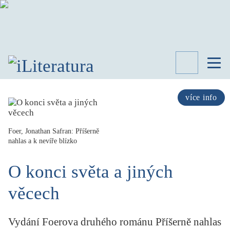
TÉMATA
RECENZE
více info
ROZHOVOR
SPISOVATELÉ
Foer, Jonathan Safran: Příšerně
nahlas a k nevíře blízko
AKTUALITA
KNIHY
O konci světa a jiných
PŘEHLED
LITERATURY
věcech
STUDIE
KATEGORIE
PORTRÉT
Vydání Foerova druhého románu Příšerně nahlas