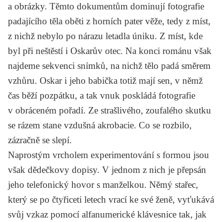
a obrázky. Těmto dokumentům dominují fotografie
padajícího těla oběti z horních pater věže, tedy z míst,
z nichž nebylo po nárazu letadla úniku. Z míst, kde
byl při neštěstí i Oskarův otec. Na konci románu však
najdeme sekvenci snímků, na nichž tělo padá směrem
vzhůru. Oskar i jeho babička totiž mají sen, v němž
čas běží pozpátku, a tak vnuk poskládá fotografie
v obráceném pořadí. Ze strašlivého, zoufalého skutku
se rázem stane vzdušná akrobacie. Co se rozbilo,
zázračně se slepí.
Naprostým vrcholem experimentování s formou jsou
však dědečkovy dopisy. V jednom z nich je přepsán
jeho telefonický hovor s manželkou. Němý stařec,
který se po čtyřiceti letech vrací ke své ženě, vyťukává
svůj vzkaz pomocí alfanumerické klávesnice tak, jak