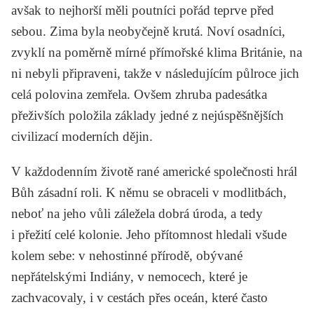
avšak to nejhorší měli poutníci pořád teprve před
sebou. Zima byla neobyčejně krutá. Noví osadníci,
zvyklí na poměrně mírné přímořské klima Británie, na
ni nebyli připraveni, takže v následujícím půlroce jich
celá polovina zemřela. Ovšem zhruba padesátka
přeživších položila základy jedné z nejúspěšnějších
civilizací moderních dějin.
V každodenním životě rané americké společnosti hrál
Bůh zásadní roli. K němu se obraceli v modlitbách,
neboť na jeho vůli záležela dobrá úroda, a tedy
i přežití celé kolonie. Jeho přítomnost hledali všude
kolem sebe: v nehostinné přírodě, obývané
nepřátelskými Indiány, v nemocech, které je
zachvacovaly, i v cestách přes oceán, které často