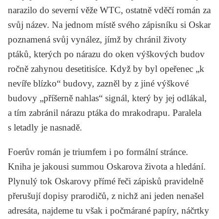
narazilo do severní věže WTC, ostatně vděčí román za
svůj název. Na jednom místě svého zápisníku si Oskar
poznamená svůj vynález, jímž by chránil životy
ptáků, kterých po nárazu do oken výškových budov
ročně zahynou desetitisíce. Když by byl opeřenec „k
nevíře blízko“ budovy, zazněl by z jiné výškové
budovy „příšerně nahlas“ signál, který by jej odlákal,
a tím zabránil nárazu ptáka do mrakodrapu. Paralela
s letadly je nasnadě.
Foerův román je triumfem i po formální stránce.
Kniha je jakousi summou Oskarova života a hledání.
Plynulý tok Oskarovy přímé řeči zápisků pravidelně
přerušují dopisy prarodičů, z nichž ani jeden nenašel
adresáta, najdeme tu však i počmárané papíry, náčrtky