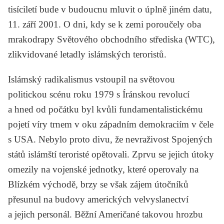
tisíciletí bude v budoucnu mluvit o úplně jiném datu,
11. září 2001. O dni, kdy se k zemi poroučely oba
mrakodrapy Světového obchodního střediska (WTC),
zlikvidované letadly islámských teroristů.
Islámský radikalismus vstoupil na světovou
politickou scénu roku 1979 s Íránskou revolucí
a hned od počátku byl kvůli fundamentalistickému
pojetí víry trnem v oku západním demokraciím v čele
s USA. Nebylo proto divu, že nevraživost Spojených
států islámští teroristé opětovali. Zprvu se jejich útoky
omezily na vojenské jednotky, které operovaly na
Blízkém východě, brzy se však zájem útočníků
přesunul na budovy amerických velvyslanectví
a jejich personál. Běžní Američané takovou hrozbu