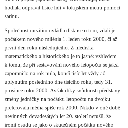
hodlala odpravit tisíce lidí v tokijském metru pomocí
sarinu.
Společnost mezitím ovládla diskuse o tom, zdali je
počátkem nového milénia 1. leden roku 2000, či až
první den roku následujícího. Z hlediska
matematického a historického je to jasné: vzhledem
k tomu, že při sestavování nového letopočtu se jaksi
zapomnělo na rok nula, končí tisíc let vždy až
uplynutím posledního dne tisícího roku, tedy 31.
prosince roku 2000. Avšak díky svůdnosti představy
změny jedničky na počátku letopočtu na dvojku
preferovala média spíše rok 2000. Nikdo v oné době
nevinných devadesátých let 20. století netušil, že
ironií osudu se jako o skutečném počátku nového