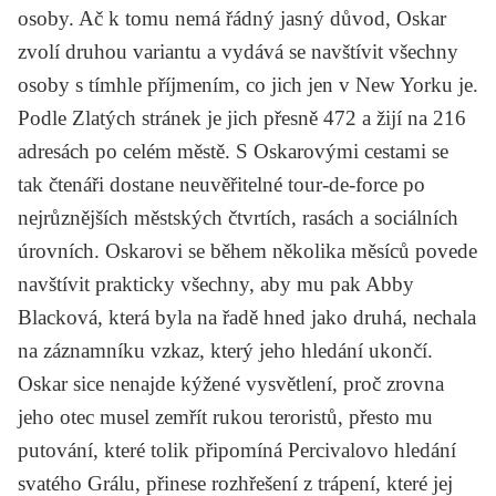
osoby. Ač k tomu nemá řádný jasný důvod, Oskar
zvolí druhou variantu a vydává se navštívit všechny
osoby s tímhle příjmením, co jich jen v New Yorku je.
Podle Zlatých stránek je jich přesně 472 a žijí na 216
adresách po celém městě. S Oskarovými cestami se
tak čtenáři dostane neuvěřitelné tour-de-force po
nejrůznějších městských čtvrtích, rasách a sociálních
úrovních. Oskarovi se během několika měsíců povede
navštívit prakticky všechny, aby mu pak Abby
Blacková, která byla na řadě hned jako druhá, nechala
na záznamníku vzkaz, který jeho hledání ukončí.
Oskar sice nenajde kýžené vysvětlení, proč zrovna
jeho otec musel zemřít rukou teroristů, přesto mu
putování, které tolik připomíná Percivalovo hledání
svatého Grálu, přinese rozhřešení z trápení, které jej