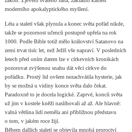
zákon: Zjevení svatého Jana, základní kámen
moderního apokalyptického myšlení.
Léta a staletí však plynula a konec světa pořád nikde,
takže se pozornost učenců postupně upřela na rok
1000. Podle Bible totiž mělo království Satanovo na
zemi trvat tisíc let, než Ježíš vše napraví. V posledních
letech před oním datem lze v církevních kronikách
pozorovat zvýšenou snahu dát věci církve do
pořádku. Prostý lid ovšem nezachvátila hysterie, jak
by se možná u vidiny konce světa dalo čekat.
Paradoxně to je docela logické. Zaprvé, konců světa
už jim v kostele kněží naslibovali až až. Ale hlavně:
valná většina lidí neměla ani přibližnou představu
o tom, v jakém roce žijí.
Během dalších staletí se objevila mnohá proroctví