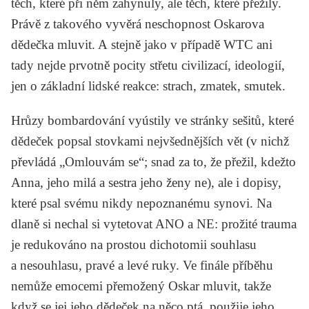
těch, které při něm zahynuly, ale těch, které přežily.
Právě z takového vyvěrá neschopnost Oskarova
dědečka mluvit. A stejně jako v případě WTC ani
tady nejde prvotně pocity střetu civilizací, ideologií,
jen o základní lidské reakce: strach, zmatek, smutek.
Hrůzy bombardování vyústily ve stránky sešitů, které
dědeček popsal stovkami nejvšednějších vět (v nichž
převládá „Omlouvám se“; snad za to, že přežil, kdežto
Anna, jeho milá a sestra jeho ženy ne), ale i dopisy,
které psal svému nikdy nepoznanému synovi. Na
dlaně si nechal si vytetovat ANO a NE: prožité trauma
je redukováno na prostou dichotomii souhlasu
a nesouhlasu, pravé a levé ruky. Ve finále příběhu
nemůže emocemi přemožený Oskar mluvit, takže
když se jej jeho dědeček na něco ptá, použije jeho