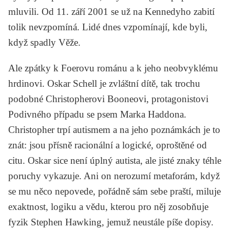
mluvili. Od 11. září 2001 se už na Kennedyho zabití
tolik nevzpomíná. Lidé dnes vzpomínají, kde byli,
když spadly Věže.
Ale zpátky k Foerovu románu a k jeho neobvyklému
hrdinovi. Oskar Schell je zvláštní dítě, tak trochu
podobné Christopherovi Booneovi, protagonistovi
Podivného případu se psem
Marka Haddona
.
Christopher trpí autismem a na jeho poznámkách je to
znát: jsou přísně racionální a logické, oproštěné od
citu. Oskar sice není úplný autista, ale jisté znaky téhle
poruchy vykazuje. Ani on nerozumí metaforám, když
se mu něco nepovede, pořádně sám sebe praští, miluje
exaktnost, logiku a vědu, kterou pro něj zosobňuje
fyzik
Stephen Hawking
, jemuž neustále píše dopisy.