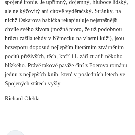
spojené ironie. Je upřímný, dojemný, hluboce lidský,
ale ne kýčovitý ani citově vyděračský. Stránky, na
nichž Oskarova babička rekapituluje nejstrašnější
chvíle svého života (možná proto, že už podobnou
hrůzu zažila tehdy v Německu na vlastní kůži), jsou
bezesporu doposud nejlepším literárním ztvárněním
pocitů přeživších, těch, kteří 11. září ztratili někoho
blízkého. Právě takové pasáže činí z Foerova románu
jednu z nejlepších knih, které v posledních letech ve
Spojených státech vyšly.
Richard Olehla