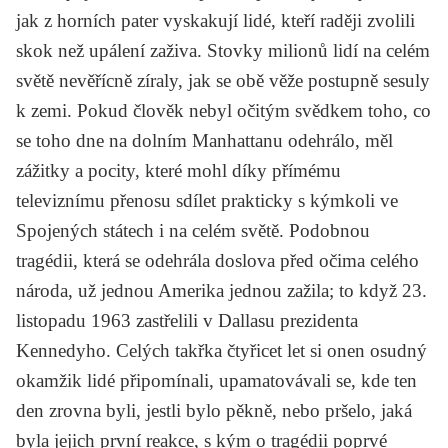
jak z horních pater vyskakují lidé, kteří raději zvolili
skok než upálení zaživa. Stovky milionů lidí na celém
světě nevěřícně zíraly, jak se obě věže postupně sesuly
k zemi. Pokud člověk nebyl očitým svědkem toho, co
se toho dne na dolním Manhattanu odehrálo, měl
zážitky a pocity, které mohl díky přímému
televiznímu přenosu sdílet prakticky s kýmkoli ve
Spojených státech i na celém světě. Podobnou
tragédii, která se odehrála doslova před očima celého
národa, už jednou Amerika jednou zažila; to když 23.
listopadu 1963 zastřelili v Dallasu prezidenta
Kennedyho
. Celých takřka čtyřicet let si onen osudný
okamžik lidé připomínali, upamatovávali se, kde ten
den zrovna byli, jestli bylo pěkně, nebo pršelo, jaká
byla jejich první reakce, s kým o tragédii poprvé