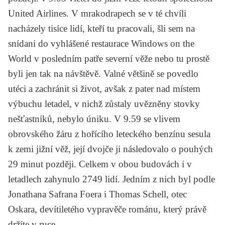
United Airlines. V mrakodrapech se v té chvíli
nacházely tisíce lidí, kteří tu pracovali, šli sem na
snídani do vyhlášené restaurace Windows on the
World v posledním patře severní věže nebo tu prostě
byli jen tak na návštěvě. Valné většině se povedlo
utéci a zachránit si život, avšak z pater nad místem
výbuchu letadel, v nichž zůstaly uvězněny stovky
nešťastníků, nebylo úniku. V 9.59 se vlivem
obrovského žáru z hořícího leteckého benzínu sesula
k zemi jižní věž, její dvojče ji následovalo o pouhých
29 minut později. Celkem v obou budovách i v
letadlech zahynulo 2749 lidí. Jedním z nich byl podle
Jonathana Safrana Foera
i Thomas Schell, otec
Oskara, devítiletého vypravěče románu, který právě
držíte v ruce.