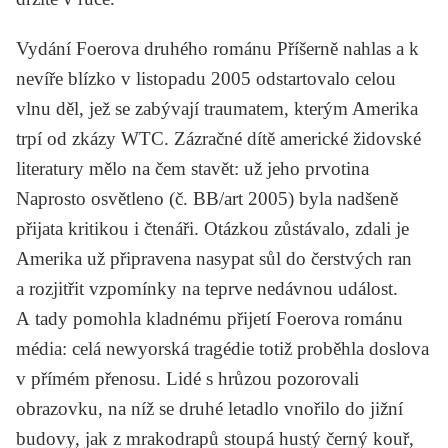
Vydání Foerova druhého románu
Příšerně nahlas a k
nevíře blízko
v listopadu 2005 odstartovalo celou
vlnu děl, jež se zabývají traumatem, kterým Amerika
trpí od zkázy WTC. Zázračné dítě americké židovské
literatury mělo na čem stavět: už jeho prvotina
Naprosto osvětleno
(č. BB/art 2005) byla nadšeně
přijata kritikou i čtenáři. Otázkou zůstávalo, zdali je
Amerika už připravena nasypat sůl do čerstvých ran
a rozjitřit vzpomínky na teprve nedávnou událost.
A tady pomohla kladnému přijetí Foerova románu
média: celá newyorská tragédie totiž proběhla doslova
v přímém přenosu. Lidé s hrůzou pozorovali
obrazovku, na níž se druhé letadlo vnořilo do jižní
budovy, jak z mrakodrapů stoupá hustý černý kouř,