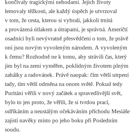
končívaly tragickými nehodami. Jejich životy
lemovaly těžkosti, ale každý úspěch je utvrzoval
v tom, že cesta, kterou si vybrali, jakkoli trnitá
a provázená útlakem a útrapami, je správná. Američtí
osadníci byli nevývratně přesvědčeni o tom, že právě
oni jsou novým vyvoleným národem. A vyvoleným
k čemu? Rozhodně ne k tomu, aby strávili čas, který
jim byl na zemi vyměřen, poklidným životem plným
zahálky a radovánek. Právě naopak: čím větší utrpení
tady, tím větší odměna na onom světě. Pokud tedy
Puritáni věřili v nový začátek a spravedlivější svět,
bylo to jen proto, že věřili, že si tvrdou prací,
odříkáním a neustálým očekáváním příchodu Mesiáše
zajistí navěky místo po jeho boku při Posledním
soudu.