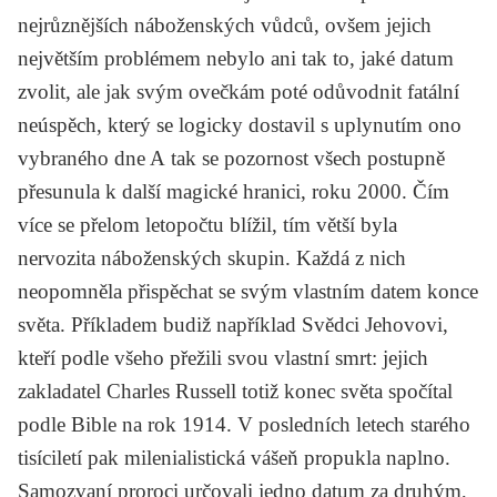
nejrůznějších náboženských vůdců, ovšem jejich
největším problémem nebylo ani tak to, jaké datum
zvolit, ale jak svým ovečkám poté odůvodnit fatální
neúspěch, který se logicky dostavil s uplynutím ono
vybraného dne A tak se pozornost všech postupně
přesunula k další magické hranici, roku 2000. Čím
více se přelom letopočtu blížil, tím větší byla
nervozita náboženských skupin. Každá z nich
neopomněla přispěchat se svým vlastním datem konce
světa. Příkladem budiž například Svědci Jehovovi,
kteří podle všeho přežili svou vlastní smrt: jejich
zakladatel
Charles Russell
totiž konec světa spočítal
podle Bible na rok 1914. V posledních letech starého
tisíciletí pak milenialistická vášeň propukla naplno.
Samozvaní proroci určovali jedno datum za druhým,