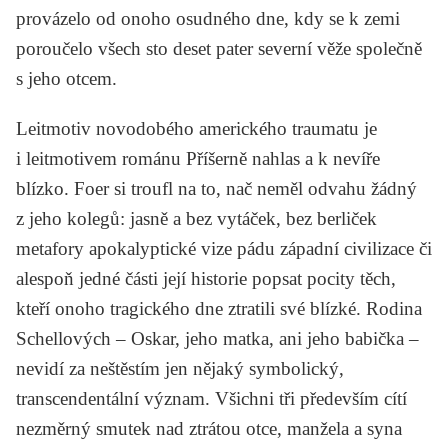
provázelo od onoho osudného dne, kdy se k zemi
poroučelo všech sto deset pater severní věže společně
s jeho otcem.
Leitmotiv novodobého amerického traumatu je
i leitmotivem románu
Příšerně nahlas a k nevíře
blízko
. Foer si troufl na to, nač neměl odvahu žádný
z jeho kolegů: jasně a bez vytáček, bez berliček
metafory apokalyptické vize pádu západní civilizace či
alespoň jedné části její historie popsat pocity těch,
kteří onoho tragického dne ztratili své blízké. Rodina
Schellových – Oskar, jeho matka, ani jeho babička –
nevidí za neštěstím jen nějaký symbolický,
transcendentální význam. Všichni tři především cítí
nezměrný smutek nad ztrátou otce, manžela a syna