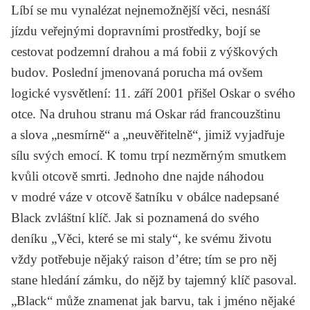
Líbí se mu vynalézat nejnemožnější věci, nesnáší
jízdu veřejnými dopravními prostředky, bojí se
cestovat podzemní drahou a má fobii z výškových
budov. Poslední jmenovaná porucha má ovšem
logické vysvětlení: 11. září 2001 přišel Oskar o svého
otce. Na druhou stranu má Oskar rád francouzštinu
a slova „nesmírně“ a „neuvěřitelně“, jimiž vyjadřuje
sílu svých emocí. K tomu trpí nezměrným smutkem
kvůli otcově smrti. Jednoho dne najde náhodou
v modré váze v otcově šatníku v obálce nadepsané
Black zvláštní klíč. Jak si poznamená do svého
deníku „Věci, které se mi staly“, ke svému životu
vždy potřebuje nějaký raison d’étre; tím se pro něj
stane hledání zámku, do nějž by tajemný klíč pasoval.
„Black“ může znamenat jak barvu, tak i jméno nějaké