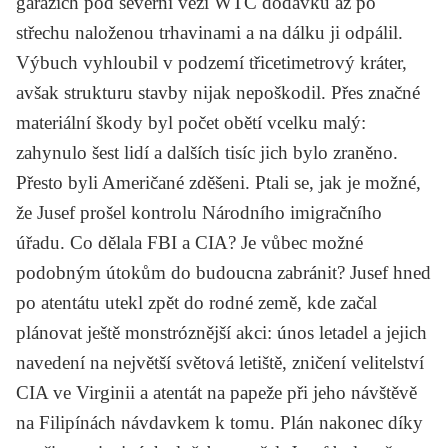
garážích pod severní věží WTC dodávku až po
střechu naloženou trhavinami a na dálku ji odpálil.
Výbuch vyhloubil v podzemí třicetimetrový kráter,
avšak strukturu stavby nijak nepoškodil. Přes značné
materiální škody byl počet obětí vcelku malý:
zahynulo šest lidí a dalších tisíc jich bylo zraněno.
Přesto byli Američané zděšeni. Ptali se, jak je možné,
že Jusef prošel kontrolu Národního imigračního
úřadu. Co dělala FBI a CIA? Je vůbec možné
podobným útokům do budoucna zabránit? Jusef hned
po atentátu utekl zpět do rodné země, kde začal
plánovat ještě monstróznější akci: únos letadel a jejich
navedení na největší světová letiště, zničení velitelství
CIA ve Virginii a atentát na papeže při jeho návštěvě
na Filipínách návdavkem k tomu. Plán nakonec díky