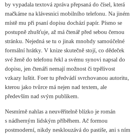
by vypadala textová zpráva přepsaná do čísel, která
mačkáme na klávesnici mobilního telefonu. Na jiném
místě mu při psaní dopisu dochází papír. Písmo se
postupně zhušťuje, až má čtenář před sebou černou
stránku. Nejedná se tu o jinak mnohdy samoúčelné
formální hrátky. V knize skutečně stojí, co dědeček
své ženě do telefonu řekl a svému synovi napsal do
dopisu, jen čtenáři nemají možnost či trpělivost
vzkazy luštit. Foer tu předvádí svrchovanou autoritu,
kterou jako tvůrce má nejen nad textem, ale
především nad svým publikem.
Nesmírně nahlas a neuvěřitelně blízko
je román
s nádherným lidským příběhem. Ač formou
postmoderní, nikdy nesklouzává do pastiše, ani s ním