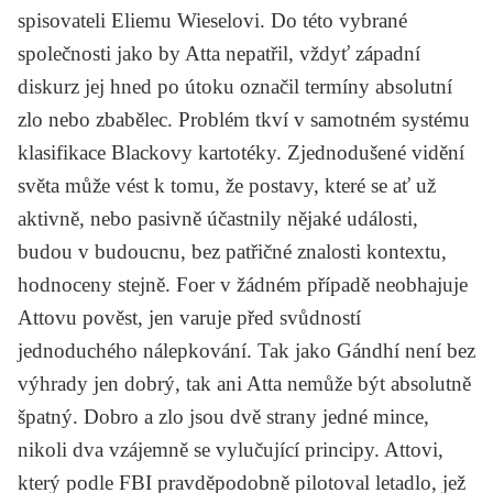
spisovateli
Eliemu Wieselovi
. Do této vybrané
společnosti jako by Atta nepatřil, vždyť západní
diskurz jej hned po útoku označil termíny absolutní
zlo nebo zbabělec. Problém tkví v samotném systému
klasifikace Blackovy kartotéky. Zjednodušené vidění
světa může vést k tomu, že postavy, které se ať už
aktivně, nebo pasivně účastnily nějaké události,
budou v budoucnu, bez patřičné znalosti kontextu,
hodnoceny stejně. Foer v žádném případě neobhajuje
Attovu pověst, jen varuje před svůdností
jednoduchého nálepkování. Tak jako Gándhí není bez
výhrady jen dobrý, tak ani Atta nemůže být absolutně
špatný. Dobro a zlo jsou dvě strany jedné mince,
nikoli dva vzájemně se vylučující principy. Attovi,
který podle FBI pravděpodobně pilotoval letadlo, jež