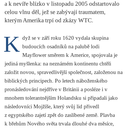
a k nevíře blízko v listopadu 2005 odstartovalo
KRITIKA PŘEKLADU
celou vlnu děl, jež se zabývají traumatem,
UKÁZKA
kterým Amerika trpí od zkázy WTC.
SLOUPEK
K
dyž se v září roku 1620 vydala skupina
ILIGLOSA
budoucích osadníků na palubě lodi
Mayflower směrem k Americe, spojovala je
jediná myšlenka: na neznámém kontinentu chtěli
založit novou, spravedlivější společnost, založenou na
biblických principech. Po letech náboženského
pronásledování nejdříve v Británii a posléze i v
mnohem tolerantnějším Holandsku si připadali jako
následovníci Mojžíše, který svůj lid přivedl
z egyptského zajetí zpět do zaslíbené země. Plavba
k břehům Nového světa trvala dlouhé dva měsíce,