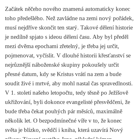
Začátek něčeho nového znamená automaticky konec
toho předešlého. Než zavládne na zemi nový pořádek,
musí nejdříve skončit ten starý. Takové dělení historie
je nedílně spjato s ideou dělení času. Aby byl předěl
mezi dvěma epochami zřetelný, je třeba jej určit,
pojmenovat, vyčíslit. V dlouhé historii křesťanství se
nejrůznější náboženské skupiny pokoušely určit
přesné datum, kdy se Kristus vrátí na zem a bude
soudit živé i mrtvé, aby mohl nastal čas spravedlnosti.
V 1. století našeho letopočtu, tedy těsně po Ježíšově
ukřižování, byli dokonce evangelisté přesvědčeni, že
bude třeba čekat pouhých pár měsíců, maximálně
několik let. O bezpodmínečné víře v to, že konec
světa je blízko, svědčí i kniha, která uzavírá Nový