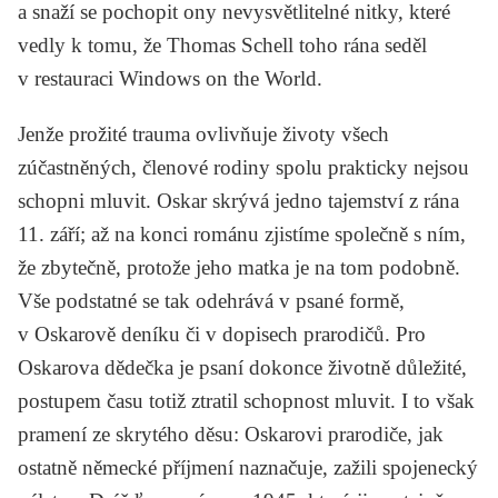
a snaží se pochopit ony nevysvětlitelné nitky, které
vedly k tomu, že Thomas Schell toho rána seděl
v restauraci Windows on the World.
Jenže prožité trauma ovlivňuje životy všech
zúčastněných, členové rodiny spolu prakticky nejsou
schopni mluvit. Oskar skrývá jedno tajemství z rána
11. září; až na konci románu zjistíme společně s ním,
že zbytečně, protože jeho matka je na tom podobně.
Vše podstatné se tak odehrává v psané formě,
v Oskarově deníku či v dopisech prarodičů. Pro
Oskarova dědečka je psaní dokonce životně důležité,
postupem času totiž ztratil schopnost mluvit. I to však
pramení ze skrytého děsu: Oskarovi prarodiče, jak
ostatně německé příjmení naznačuje, zažili spojenecký