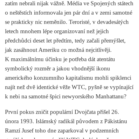
zatím nebrali nijak vážně. Média ve Spojených státech
o neštěstích informovala jen pár dní a v zemi samotné
se prakticky nic neměnilo. Teroristé, v devadesátých
letech mnohem lépe organizovaní než jejich
předchůdci deset let předtím, tedy začali přemýšlet,
jak zasáhnout Ameriku co možná nejcitlivěji.
K maximálnímu účinku je potřeba dát atentátu
symbolický rozměr a jakou vhodnější ikonu
amerického konzumního kapitalismu mohli spiklenci
najít než dvě identické věže WTC, pyšně se vypínající
k nebi na samotné špici newyorského Manhattanu?
První pokus zničit populární Dvojčata přišel 26.
února 1993. Islámský radikál původem z Pákistánu
Ramzí Jusef
toho dne zaparkoval v podzemních