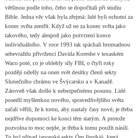
většinou podle toho, čeho se dopočítali při studiu
Bible. Jedna věc však byla zřejmá: lidé byli ochotni za
konec světa zemřít. Když už ne za konec světa jako
takového, tedy alespoň jako potvrzení konce
individuálního. V roce 1993 tak spáchali hromadnou
sebevraždu přívrženci
Davida Koreshe
v texaském
Waco poté, co je oblehly síly FBI, o čtyři roky
později odešly na onen svět desítky členů sekty
Slunečního chrámu ve Švýcarsku a v Kanadě.
Zároveň však došlo k nebezpečnému posunu. Lidé
posedlí myšlenkou nového, spravedlivějšího světa
začali věřili, že k tomu, aby nastaly časy nové, je třeba
nejdříve dopomoci ke konci těm starým. A protože
pozvolna to moc nejde, je třeba k tomu použít násilí.
To byl případ japonské sekty Óm šinrikjó, která