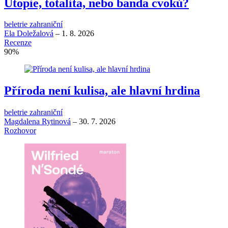
Utopie, totalita, nebo banda cvoků?
beletrie zahraniční
Ela Doležalová
–
1. 8. 2026
Recenze
90
%
Příroda není kulisa, ale hlavní hrdina
beletrie zahraniční
Magdalena Rytinová
–
30. 7. 2026
Rozhovor