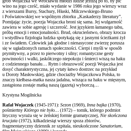
grób Wojaczka we Wrocławiu młodzi ludzie jeżdżą po to, by pić
wino na jego cześć, miało wydanie w 1986 roku jego wierszy wraz
z wierszami Bursy, Stachury, Hłaski, Milczewskiego-Bruno
i Poświatowskiej we wspólnym zbiorku „Kaskaderzy literatury”.
Pomijając życie, poezja Wojaczka broni się sama. Jej wulgarność
zawiera w sobie agresję i szczerość. Jest językiem łamanego tabu,
próbą emocji i emocjonalności. Brud, okrucieństwo, obrazy krocza
i wstydliwa fizjologia ludzka spotykają się z jasnymi ścieżkami żył
i ze światłem. Człowiek jak głodne i nienasycone zwierzę porusza
się w ugładzonych ramach społeczności. Cierpi i myśli w sposób
prymitywny, a przez to pierwotny i silny; romantyczne gesty
powinności i walki, jaskółczego niepokoju i śmierci wiszą na haku
z codziennego banału… Rytm i obrazowość poezji Wojaczka jest
dosyć charakterystyczna, jej cytaty łatwo dostrzec na przykład
u Doroty Masłowskiej, gdzie chociażby Wojaczkowa Polska, to
znaczy kiełbasa-matka nasza jadalna, wisząca na haku w mięsnym,
zastąpiona zostaje matką naszą (gazetą) wyborczą…
Krystyna Mogilnicka
Rafał Wojaczek
(1945-1971):
Sezon
(1969),
Inna bajka
(1970),
pośmiertny
Którego nie było…
(1972) – tomik, którego podmiot
liryczny wyraża się w żeńskiej formie gramatycznej,
Nie skończona
krucjata
(1972), kilkadziesiąt wierszy spoza zbiorów,
fragmentaryczny dziennik ze szpitala, nieukończone
Sanatorium
,