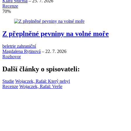
Klára Stuchlá
–
25. 7. 2026
Recenze
70
%
Z přeplněné pevniny na volné moře
beletrie zahraniční
Magdalena Rytinová
–
22. 7. 2026
Rozhovor
Další články o spisovateli:
Studie
Wojaczek, Rafał: Který nebyl
Recenze
Wojaczek, Rafal: Verše