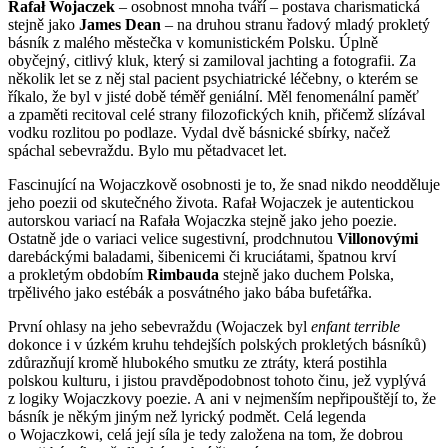
Rafał Wojaczek
– osobnost mnoha tváří – postava charismatická
stejně jako
James Dean
– na druhou stranu řadový mladý prokletý
básník z malého městečka v komunistickém Polsku. Úplně
obyčejný, citlivý kluk, který si zamiloval jachting a fotografii. Za
několik let se z něj stal pacient psychiatrické léčebny, o kterém se
říkalo, že byl v jisté době téměř geniální. Měl fenomenální paměť
a zpaměti recitoval celé strany filozofických knih, přičemž slízával
vodku rozlitou po podlaze. Vydal dvě básnické sbírky, načež
spáchal sebevraždu. Bylo mu pětadvacet let.
Fascinující na Wojaczkově osobnosti je to, že snad nikdo neodděluje
jeho poezii od skutečného života. Rafał Wojaczek je autentickou
autorskou variací na Rafała Wojaczka stejně jako jeho poezie.
Ostatně jde o variaci velice sugestivní, prodchnutou
Villonovými
darebáckými baladami, šibenicemi či kruciátami, špatnou krví
a prokletým obdobím
Rimbauda
stejně jako duchem Polska,
trpělivého jako estébák a posvátného jako bába bufetářka.
První ohlasy na jeho sebevraždu (Wojaczek byl
enfant terrible
dokonce i v úzkém kruhu tehdejších polských prokletých básníků)
zdůrazňují kromě hlubokého smutku ze ztráty, která postihla
polskou kulturu, i jistou pravděpodobnost tohoto činu, jež vyplývá
z logiky Wojaczkovy poezie. A ani v nejmenším nepřipouštějí to, že
básník je někým jiným než lyrický podmět. Celá legenda
o Wojaczkowi, celá její síla je tedy založena na tom, že dobrou