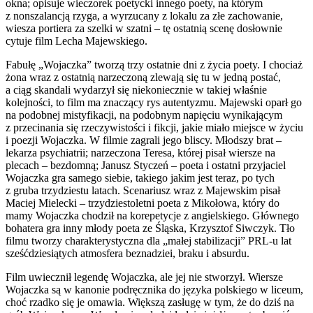
okna; opisuje wieczorek poetycki innego poety, na którym
z nonszalancją rzyga, a wyrzucany z lokalu za złe zachowanie,
wiesza portiera za szelki w szatni – tę ostatnią scenę dosłownie
cytuje film Lecha Majewskiego.
Fabułę „Wojaczka” tworzą trzy ostatnie dni z życia poety. I chociaż
żona wraz z ostatnią narzeczoną zlewają się tu w jedną postać,
a ciąg skandali wydarzył się niekoniecznie w takiej właśnie
kolejności, to film ma znaczący rys autentyzmu. Majewski oparł go
na podobnej mistyfikacji, na podobnym napięciu wynikającym
z przecinania się rzeczywistości i fikcji, jakie miało miejsce w życiu
i poezji Wojaczka. W filmie zagrali jego bliscy. Młodszy brat –
lekarza psychiatrii; narzeczona Teresa, której pisał wiersze na
plecach – bezdomną; Janusz Styczeń – poeta i ostatni przyjaciel
Wojaczka gra samego siebie, takiego jakim jest teraz, po tych
z gruba trzydziestu latach. Scenariusz wraz z Majewskim pisał
Maciej Mielecki – trzydziestoletni poeta z Mikołowa, który do
mamy Wojaczka chodził na korepetycje z angielskiego. Głównego
bohatera gra inny młody poeta ze Śląska, Krzysztof Siwczyk. Tło
filmu tworzy charakterystyczna dla „małej stabilizacji” PRL-u lat
sześćdziesiątych atmosfera beznadziei, braku i absurdu.
Film uwiecznił legendę Wojaczka, ale jej nie stworzył. Wiersze
Wojaczka są w kanonie podręcznika do języka polskiego w liceum,
choć rzadko się je omawia. Większą zasługę w tym, że do dziś na