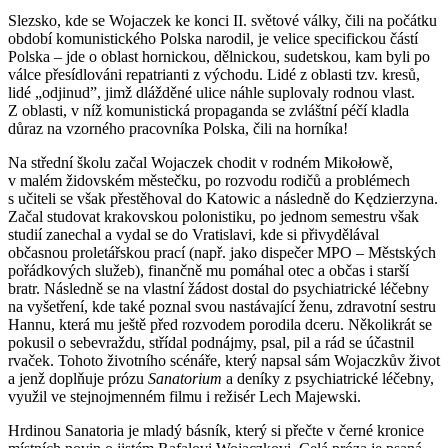
Slezsko, kde se Wojaczek ke konci II. světové války, čili na počátku
období komunistického Polska narodil, je velice specifickou částí
Polska – jde o oblast hornickou, dělnickou, sudetskou, kam byli po
válce přesídlováni repatrianti z východu. Lidé z oblasti tzv. kresů,
lidé „odjinud”, jimž dlážděné ulice náhle suplovaly rodnou vlast.
Z oblasti, v níž komunistická propaganda se zvláštní péčí kladla
důraz na vzorného pracovníka Polska, čili na horníka!
Na střední školu začal Wojaczek chodit v rodném Mikołowě,
v malém židovském městečku, po rozvodu rodičů a problémech
s učiteli se však přestěhoval do Katowic a následně do Kędzierzyna.
Začal studovat krakovskou polonistiku, po jednom semestru však
studií zanechal a vydal se do Vratislavi, kde si přivydělával
občasnou proletářskou prací (např. jako dispečer MPO – Městských
pořádkových služeb), finančně mu pomáhal otec a občas i starší
bratr. Následně se na vlastní žádost dostal do psychiatrické léčebny
na vyšetření, kde také poznal svou nastávající ženu, zdravotní sestru
Hannu, která mu ještě před rozvodem porodila dceru. Několikrát se
pokusil o sebevraždu, střídal podnájmy, psal, pil a rád se účastnil
rvaček. Tohoto životního scénáře, který napsal sám Wojaczkův život
a jenž doplňuje prózu
Sanatorium
a deníky z psychiatrické léčebny,
využil ve stejnojmenném filmu i režisér Lech Majewski.
Hrdinou Sanatoria je mladý básník, který si přečte v černé kronice