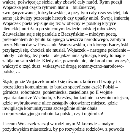
walczą, poświęcając siebie, aby zbawić cały naród. Rytm poezji
Wojaczka jest często rytmem litanii – bluźnierczej,
zwulgaryzowanej, łotrzykowskiej, a przy tym cały czas świętej, tak
samo jak święty pozostaje heretyk czy upadły anioł. Swoją śmiercią
Wojaczek-poeta wpisuje się też w obecny w polskiej krytyce
literackiej nurt żalu po straconym kwiecie polskiej młodzieży.
Zauważalna staje się paralela z Baczyńskim – młodym poetą,
pretendentem do tytułu kolejnego wieszcza narodowego, zabitym
przez Niemców w Powstaniu Warszawskim, do którego Baczyński
przyłączył się, chociaż nie musiał. Wojaczek – następne pokolenie –
młody i zdolny, też poeta – ale jakże inna sytuacja, kiedy to nagle
zabija on sam siebie. Kiedy nic, pozornie nic, nie broni mu tworzyć,
walczyć o rząd dusz, wskazywać drogę romantyczno-narodowo-
polską …
Śląsk, gdzie Wojaczek urodził się równo z końcem II wojny i z
początkiem komunizmu, to bardzo specyficzna część Polski –
górnicza, robotnicza, poniemiecka, zasiedlona po II wojnie
repatriantami ze Wschodu, z Kresów, ludźmi nie na swoim miejscu,
gdzie wybrukowane ulice zastąpiły ojcowiznę; miejsce, gdzie
inwigilacja komunistyczna szczególnie silnie dbała
o reprezentacyjnego robotnika polski, czyli o górnika!
Liceum Wojaczek zaczął w rodzinnym Mikołowie – małym
pożydowskim miasteczku, by po rozwodzie rodziców, z powodu