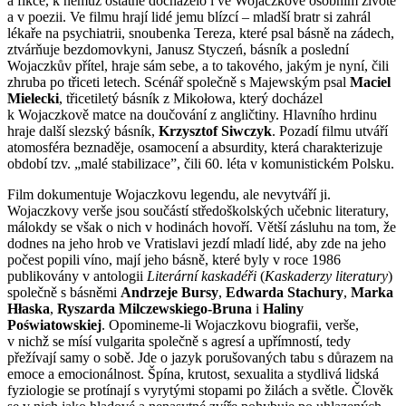
a fikce, k němuž ostatně docházelo i ve Wojaczkově osobním životě
a v poezii. Ve filmu hrají lidé jemu blízcí – mladší bratr si zahrál
lékaře na psychiatrii, snoubenka Tereza, které psal básně na zádech,
ztvárňuje bezdomovkyni, Janusz Styczeń, básník a poslední
Wojaczkův přítel, hraje sám sebe, a to takového, jakým je nyní, čili
zhruba po třiceti letech. Scénář společně s Majewským psal
Maciel
Mielecki
, třicetiletý básník z Mikołowa, který docházel
k Wojaczkově matce na doučování z angličtiny. Hlavního hrdinu
hraje další slezský básník,
Krzysztof Siwczyk
. Pozadí filmu utváří
atomosféra beznaděje, osamocení a absurdity, která charakterizuje
období tzv. „malé stabilizace”, čili 60. léta v komunistickém Polsku.
Film dokumentuje Wojaczkovu legendu, ale nevytváří ji.
Wojaczkovy verše jsou součástí středoškolských učebnic literatury,
málokdy se však o nich v hodinách hovoří. Větší zásluhu na tom, že
dodnes na jeho hrob ve Vratislavi jezdí mladí lidé, aby zde na jeho
počest popili víno, mají jeho básně, které byly v roce 1986
publikovány v antologii
Literární kaskadéři
(
Kaskaderzy literatury
)
společně s básněmi
Andrzeje Bursy
,
Edwarda Stachury
,
Marka
Hłaska
,
Ryszarda Milczewskiego-Bruna
i
Haliny
Poświatowskiej
. Opomineme-li Wojaczkovu biografii, verše,
v nichž se mísí vulgarita společně s agresí a upřímností, tedy
přežívají samy o sobě. Jde o jazyk porušovaných tabu s důrazem na
emoce a emocionálnost. Špína, krutost, sexualita a stydlivá lidská
fyziologie se protínají s vyrytými stopami po žilách a světle. Člověk