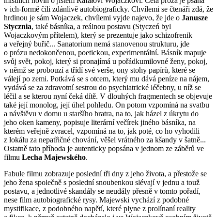
místních novin o jistém Rafałovi Wojaczkovi. Celá próza je psaná
v ich-formě čili zdánlivě autobiograficky. Chvílemi se čtenáři zdá, že
hrdinou je sám Wojaczek, chvílemi vyjde najevo, že jde o
Janusze
Stycznia
, také básníka, a reálnou postavu (Styczeń byl
Wojaczkovým přítelem), který se prezentuje jako schizofrenik
a veřejný buřič... Sanatorium nemá stanovenou strukturu, jde
o prózu nedokončenou, poetickou, experimentální. Básník mapuje
svůj svět, pokoj, který si pronajímá u pořádkumilovné ženy, pokoj,
v němž se probouzí a třídí své verše, ony stohy papírů, které se
válejí po zemi. Potkává se s otcem, který mu dává peníze na nájem,
vydává se za zdravotní sestrou do psychiatrické léčebny, u níž se
léčil a se kterou nyní čeká dítě. V dlouhých fragmentech se objevuje
také její monolog, její úhel pohledu. On potom vzpomíná na svatbu
a návštěvu v domu u staršího bratra, na to, jak házel z úkrytu do
jeho oken kameny, popisuje literární večírek jiného básníka, na
kterém veřejně zvracel, vzpomíná na to, jak poté, co ho vyhodili
z lokálu za nepatřičné chování, věšel vrátného za kšandy v šatně...
Ostatně tato příhoda je autenticky popsána v jednom ze záběrů ve
filmu
Lecha Majewského
.
Fabule filmu zobrazuje poslední tři dny z jeho života, a přestože se
jeho žena společně s poslední snoubenkou slévají v jednu a touž
postavu, a jednotlivé skandály se neudály přesně v tomto pořadí,
nese film autobiografické rysy. Majewski vychází z podobné
mystifikace, z podobného napětí, které plyne z prolínaní reality