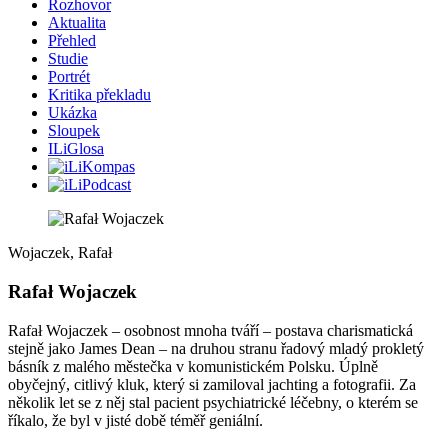
Rozhovor
Aktualita
Přehled
Studie
Portrét
Kritika překladu
Ukázka
Sloupek
ILiGlosa
Wojaczek, Rafał
Rafał Wojaczek
Rafał Wojaczek – osobnost mnoha tváří – postava charismatická
stejně jako James Dean – na druhou stranu řadový mladý prokletý
básník z malého městečka v komunistickém Polsku. Úplně
obyčejný, citlivý kluk, který si zamiloval jachting a fotografii. Za
několik let se z něj stal pacient psychiatrické léčebny, o kterém se
říkalo, že byl v jisté době téměř geniální.