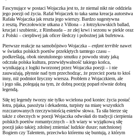
Fascynujące w postaci Wojaczka jest to, że niemal nikt nie oddziela
jego poezji od życia. Rafał Wojaczek to taka sama kreacja autorstwa
Rafała Wojaczka jak reszta jego wierszy. Bardzo sugestywna
z resztą. Pieczołowicie utkana z Villona – z łotrzykowskich ballad,
krucjat i szubienic, z Rimbauda – ze złej krwi i sezonu w piekle oraz
z Polski – cierpliwej jak oficer śledczy i pobożnej jak bufetowa.
Pierwsze reakcje na samobójstwo Wojaczka –
enfant terrible
nawet
w światku polskich poetów przeklętych tamtego czasu –
podkreślają, obok nieutulonego smutku z powodu straty jaką
odczuła polska kultura, przewidywalność takiego końca,
wynikającą z logiki tworzonej przez Wojaczka poezji – i nie
zauważają, płynnie nad tym przechodząc, że przecież poeta to ktoś
inny, niż podmiot liryczny wiersza. Problem z Wojaczkiem, ale
i jego siła, polegają na tym, że dobrą poezję poparł równie dobrą
legendą.
Siłę tej legendy tworzy nie tylko wcielona pod koniec życia postać
łotra, pijaka, pasożyta i dekadenta, turpisty na miarę wszystkich
rozczarowanych rzeczywistością estetów słowa. Ta siła bierze się
także z obecnych w poezji Wojaczka odwołań do tradycji cierpienia
polskich poetów romantycznych – ich wiary w wyjątkową siłę
poezji jako takiej; zdolnej zmieniać ludzkie dusze; natchnionej
Bogiem czy Talentem, przeciwko któremu się buntują, z którym