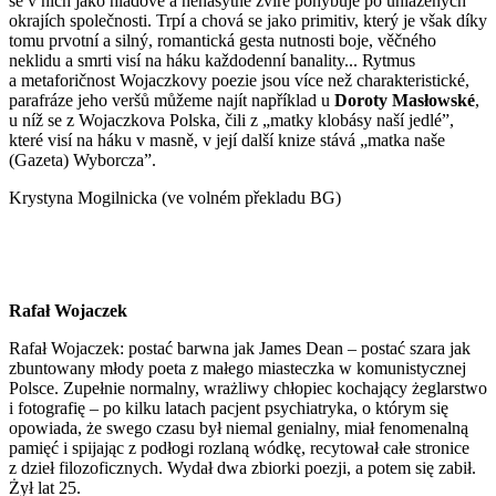
se v nich jako hladové a nenasytné zvíře pohybuje po uhlazených
okrajích společnosti. Trpí a chová se jako primitiv, který je však díky
tomu prvotní a silný, romantická gesta nutnosti boje, věčného
neklidu a smrti visí na háku každodenní banality... Rytmus
a metaforičnost Wojaczkovy poezie jsou více než charakteristické,
parafráze jeho veršů můžeme najít například u
Doroty Masłowské
,
u níž se z Wojaczkova Polska, čili z „matky klobásy naší jedlé”,
které visí na háku v masně, v její další knize stává „matka naše
(Gazeta) Wyborcza”.
Krystyna Mogilnicka (ve volném překladu BG)
Rafał Wojaczek
Rafał Wojaczek: postać barwna jak James Dean – postać szara jak
zbuntowany młody poeta z małego miasteczka w komunistycznej
Polsce. Zupełnie normalny, wrażliwy chłopiec kochający żeglarstwo
i fotografię – po kilku latach pacjent psychiatryka, o którym się
opowiada, że swego czasu był niemal genialny, miał fenomenalną
pamięć i spijając z podłogi rozlaną wódkę, recytował całe stronice
z dzieł filozoficznych. Wydał dwa zbiorki poezji, a potem się zabił.
Żył lat 25.