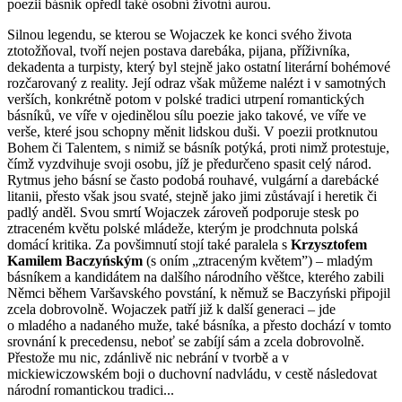
poezii básník opředl také osobní životní aurou.
Silnou legendu, se kterou se Wojaczek ke konci svého života
ztotožňoval, tvoří nejen postava darebáka, pijana, příživníka,
dekadenta a turpisty, který byl stejně jako ostatní literární bohémové
rozčarovaný z reality. Její odraz však můžeme nalézt i v samotných
verších, konkrétně potom v polské tradici utrpení romantických
básníků, ve víře v ojedinělou sílu poezie jako takové, ve víře ve
verše, které jsou schopny měnit lidskou duši. V poezii protknutou
Bohem či Talentem, s nimiž se básník potýká, proti nimž protestuje,
čímž vyzdvihuje svoji osobu, jíž je předurčeno spasit celý národ.
Rytmus jeho básní se často podobá rouhavé, vulgární a darebácké
litanii, přesto však jsou svaté, stejně jako jimi zůstávají i heretik či
padlý anděl. Svou smrtí Wojaczek zároveň podporuje stesk po
ztraceném květu polské mládeže, kterým je prodchnuta polská
domácí kritika. Za povšimnutí stojí také paralela s
Krzysztofem
Kamilem Baczyńským
(s oním „ztraceným květem”) – mladým
básníkem a kandidátem na dalšího národního věštce, kterého zabili
Němci během Varšavského povstání, k němuž se Baczyński připojil
zcela dobrovolně. Wojaczek patří již k další generaci – jde
o mladého a nadaného muže, také básníka, a přesto dochází v tomto
srovnání k precedensu, neboť se zabíjí sám a zcela dobrovolně.
Přestože mu nic, zdánlivě nic nebrání v tvorbě a v
mickiewiczowském boji o duchovní nadvládu, v cestě následovat
národní romantickou tradici...