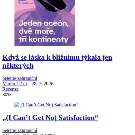
Když se láska k bližnímu týkala jen
některých
beletrie zahraniční
Martin Liška
–
28. 7. 2026
Recenze
80
%
„(I Can’t Get No) Satisfaction“
beletrie zahraniční