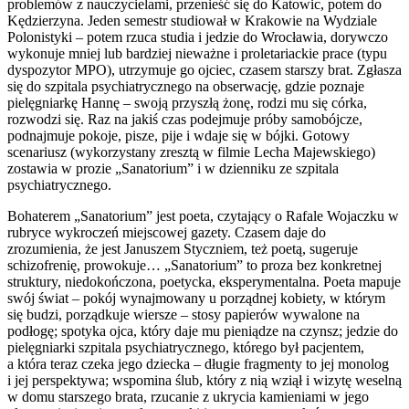
problemów z nauczycielami, przenieść się do Katowic, potem do
Kędzierzyna. Jeden semestr studiował w Krakowie na Wydziale
Polonistyki – potem rzuca studia i jedzie do Wrocławia, dorywczo
wykonuje mniej lub bardziej nieważne i proletariackie prace (typu
dyspozytor MPO), utrzymuje go ojciec, czasem starszy brat. Zgłasza
się do szpitala psychiatrycznego na obserwację, gdzie poznaje
pielęgniarkę Hannę – swoją przyszłą żonę, rodzi mu się córka,
rozwodzi się. Raz na jakiś czas podejmuje próby samobójcze,
podnajmuje pokoje, pisze, pije i wdaje się w bójki. Gotowy
scenariusz (wykorzystany zresztą w filmie Lecha Majewskiego)
zostawia w prozie „Sanatorium” i w dzienniku ze szpitala
psychiatrycznego.
Bohaterem „Sanatorium” jest poeta, czytający o Rafale Wojaczku w
rubryce wykroczeń miejscowej gazety. Czasem daje do
zrozumienia, że jest Januszem Styczniem, też poetą, sugeruje
schizofrenię, prowokuje… „Sanatorium” to proza bez konkretnej
struktury, niedokończona, poetycka, eksperymentalna. Poeta mapuje
swój świat – pokój wynajmowany u porządnej kobiety, w którym
się budzi, porządkuje wiersze – stosy papierów wywalone na
podłogę; spotyka ojca, który daje mu pieniądze na czynsz; jedzie do
pielęgniarki szpitala psychiatrycznego, którego był pacjentem,
a która teraz czeka jego dziecka – długie fragmenty to jej monolog
i jej perspektywa; wspomina ślub, który z nią wziął i wizytę weselną
w domu starszego brata, rzucanie z ukrycia kamieniami w jego