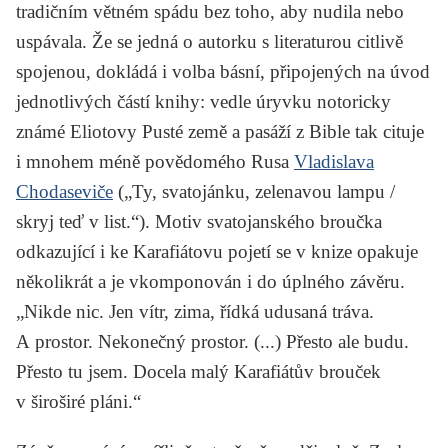
tradičním větném spádu bez toho, aby nudila nebo
uspávala. Že se jedná o autorku s literaturou citlivě
spojenou, dokládá i volba básní, připojených na úvod
jednotlivých částí knihy: vedle úryvku notoricky
známé
Eliotovy
Pusté země
a pasáží z Bible tak cituje
i mnohem méně povědomého Rusa
Vladislava
Chodaseviče
(„Ty, svatojánku, zelenavou lampu /
skryj teď v list.“). Motiv svatojanského broučka
odkazující i ke Karafiátovu pojetí se v knize opakuje
několikrát a je vkomponován i do úplného závěru.
„Nikde nic. Jen vítr, zima, řídká udusaná tráva.
A prostor. Nekonečný prostor. (...) Přesto ale budu.
Přesto tu jsem. Docela malý Karafiátův brouček
v široširé pláni.“