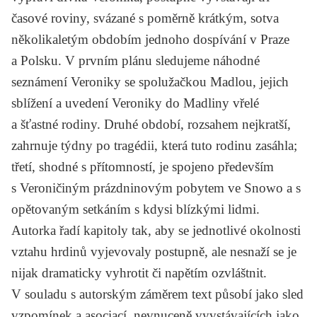
časové roviny, svázané s poměrně krátkým, sotva
několikaletým obdobím jednoho dospívání v Praze
a Polsku. V prvním plánu sledujeme náhodné
seznámení Veroniky se spolužačkou Madlou, jejich
sblížení a uvedení Veroniky do Madliny vřelé
a šťastné rodiny. Druhé období, rozsahem nejkratší,
zahrnuje týdny po tragédii, která tuto rodinu zasáhla;
třetí, shodné s přítomností, je spojeno především
s Veroničiným prázdninovým pobytem ve Snowo a s
opětovaným setkáním s kdysi blízkými lidmi.
Autorka řadí kapitoly tak, aby se jednotlivé okolnosti
vztahu hrdinů vyjevovaly postupně, ale nesnaží se je
nijak dramaticky vyhrotit či napětím ozvláštnit.
V souladu s autorským záměrem text působí jako sled
vzpomínek a asociací, nevnuceně vyvstávajících jako