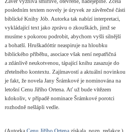
Závěr vyznívá smířlivě, otevřeně, nadějeplně. Zcela
posledním textem novely je úryvek ze závěrečné části
biblické Knihy Jób. Autorka tak nabízí interpretaci,
vykládající text jako zprávu o zkouškách, jimž se
musíme s pokorou podrobit, abychom vyšli silnější
a bohatší.
Hruška
dóttir neaspiruje na hloubku
biblického příběhu, asociace však není nepatřičná
a zdánlivě neukotvenou, tápající knihu zasazuje do
zřetelného kontextu. Zajímavostí a aktuální novinkou
je fakt, že novela Jany Šrámkové je nominována na
letošní Cenu Jiřího Ortena. Ať už bude vítězem
kdokoliv, v případě nominace Šrámkové porotci
rozhodně nešlápli vedle.
(Autorka
Cenu Jiřího Ortena
získala, pozn. redakce.)