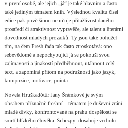
v první osobě, ale jejich „já“ je také hlavním a často
také jediným tématem knih. Výslednou kvalitu čísel
edice pak povětšinou neurčuje přitažlivost daného
prostředí či atraktivnost vypravěče, ale talent a literární
dovednost mladých prozaiků. Ty jsou také bohužel
tím, na čem
Fresh
řada tak často ztroskotává: ono
sebevědomé a nepochybující já se pokouší svou
zajímavostí a jinakostí předběhnout, utáhnout celý
text, a zapomíná přitom na podružnosti jako jazyk,
kompozice, motivace, pointa.
Novela
Hruška
dóttir
Jany Šrámkové
je svým
obsahem příznačně freshní – tématem je duševní zrání
mladé dívky, konfrontované na prahu dospělosti se
smrtí blízkého člověka. Sebezpyt dosahuje vrcholu: