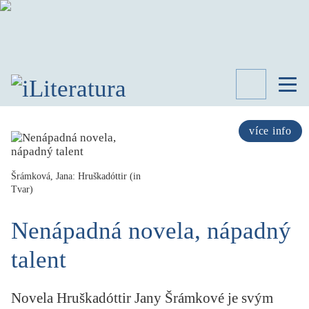
TÉMATA
RECENZE
více info
ROZHOVOR
SPISOVATELÉ
Šrámková, Jana: Hruškadóttir (in
Tvar)
AKTUALITA
KNIHY
Nenápadná novela, nápadný
PŘEHLED
LITERATURY
talent
STUDIE
KATEGORIE
PORTRÉT
Novela Hruškadóttir Jany Šrámkové je svým