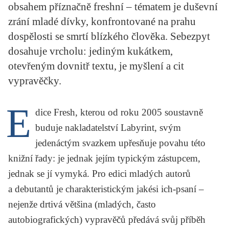
obsahem příznačně freshní – tématem je duševní
KRITIKA PŘEKLADU
zrání mladé dívky, konfrontované na prahu
UKÁZKA
dospělosti se smrtí blízkého člověka. Sebezpyt
dosahuje vrcholu: jediným kukátkem,
SLOUPEK
otevřeným dovnitř textu, je myšlení a cit
ILIGLOSA
vypravěčky.
E
dice
Fresh
, kterou od roku 2005 soustavně
buduje nakladatelství Labyrint, svým
jedenáctým svazkem upřesňuje povahu této
knižní řady: je jednak jejím typickým zástupcem,
jednak se jí vymyká. Pro edici mladých autorů
a debutantů je charakteristickým jakési ich-psaní –
nejenže drtivá většina (mladých, často
autobiografických) vypravěčů předává svůj příběh