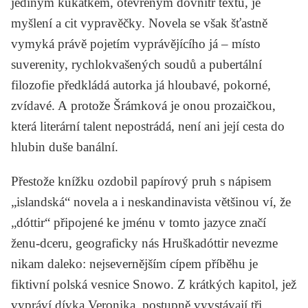
jediným kukátkem, otevřeným dovnitř textu, je
myšlení a cit vypravěčky. Novela se však šťastně
vymyká právě pojetím vyprávějícího já – místo
suverenity, rychlokvašených soudů a pubertální
filozofie předkládá autorka já hloubavé, pokorné,
zvídavé. A protože Šrámková je onou prozaičkou,
která literární talent nepostrádá, není ani její cesta do
hlubin duše banální.
Přestože knížku ozdobil papírový pruh s nápisem
„islandská“ novela
a i neskandinavista většinou ví, že
„dóttir“ připojené ke jménu v tomto jazyce značí
ženu-dceru, geograficky nás
Hruška
dóttir nevezme
nikam daleko: nejsevernějším cípem příběhu je
fiktivní polská vesnice Snowo. Z krátkých kapitol, jež
vypráví dívka Veronika, postupně vyvstávají tři