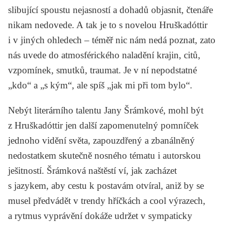
slibující spoustu nejasností a dohadů objasnit, čtenáře
nikam nedovede. A tak je to s novelou
Hruška
dóttir
i v jiných ohledech – téměř nic nám nedá poznat, zato
nás uvede do atmosférického naladění krajin, citů,
vzpomínek, smutků, traumat. Je v ní nepodstatné
„kdo“ a „s kým“, ale spíš „jak mi při tom bylo“.
Nebýt literárního talentu Jany Šrámkové, mohl být
z
Hruška
dóttir jen další zapomenutelný pomníček
jednoho vidění světa, zapouzdřený a zbanálněný
nedostatkem skutečně nosného tématu i autorskou
ješitností. Šrámková naštěstí ví, jak zacházet
s jazykem, aby cestu k postavám otvíral, aniž by se
musel předvádět v trendy hříčkách a cool výrazech,
a rytmus vyprávění dokáže udržet v sympaticky