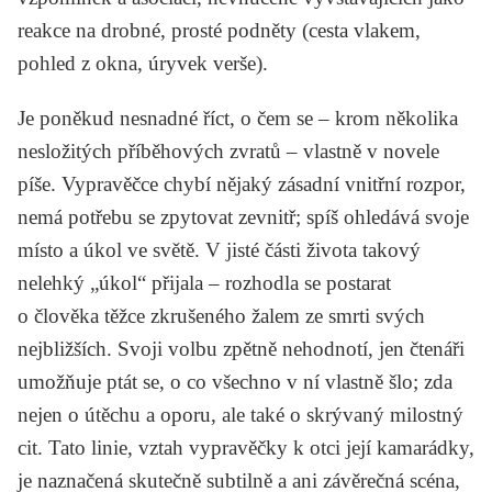
reakce na drobné, prosté podněty (cesta vlakem,
pohled z okna, úryvek verše).
Je poněkud nesnadné říct, o čem se – krom několika
nesložitých příběhových zvratů – vlastně v novele
píše. Vypravěčce chybí nějaký zásadní vnitřní rozpor,
nemá potřebu se zpytovat zevnitř; spíš ohledává svoje
místo a úkol ve světě. V jisté části života takový
nelehký „úkol“ přijala – rozhodla se postarat
o člověka těžce zkrušeného žalem ze smrti svých
nejbližších. Svoji volbu zpětně nehodnotí, jen čtenáři
umožňuje ptát se, o co všechno v ní vlastně šlo; zda
nejen o útěchu a oporu, ale také o skrývaný milostný
cit. Tato linie, vztah vypravěčky k otci její kamarádky,
je naznačená skutečně subtilně a ani závěrečná scéna,