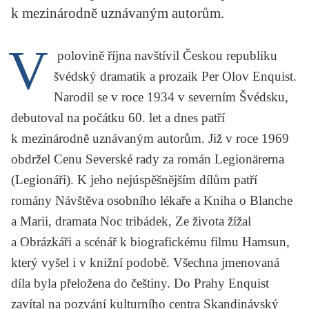
k mezinárodně uznávaným autorům.
KRITIKA PŘEKLADU
UKÁZKA
V
polovině října navštívil Českou republiku
SLOUPEK
švédský dramatik a prozaik
Per Olov Enquist
.
Narodil se v roce 1934 v severním Švédsku,
ILIGLOSA
debutoval na počátku 60. let a dnes patří
k mezinárodně uznávaným autorům. Již v roce 1969
obdržel Cenu Severské rady za román
Legionärerna
(Legionáři). K jeho nejúspěšnějším dílům patří
romány
Návštěva osobního lékaře
a
Kniha o Blanche
a Marii
, dramata
Noc tribádek
,
Ze života žížal
a
Obrázkáři
a scénář k biografickému filmu
Hamsun
,
který vyšel i v knižní podobě. Všechna jmenovaná
díla byla přeložena do češtiny. Do Prahy Enquist
zavítal na pozvání kulturního centra Skandinávský