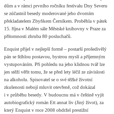
dům a v rámci prvního ročníku festivalu Dny Severu
se zúčastnil besedy moderované jeho dvorním
překladatelem
Zbyňkem Černíkem
. Proběhla v pátek
15. října v Malém sále Městské knihovny v Praze za
přítomnosti zhruba 80 posluchačů.
Enquist přijel v nejlepší formě – postarší prošedivělý
pán se štíhlou postavou, bystrou myslí a příjemným
vystupováním. Při pohledu na jeho klidnou tvář lze
jen stěží věřit tomu, že se před lety léčil ze závislosti
na alkoholu. Spisovatel se o své těžké životní
zkušenosti nebojí mluvit otevřeně, což dokázal
i v průběhu besedy. V budoucnu má v češtině vyjít
autobiografický román
Ett annat liv
(Jiný život), za
který Enquist v roce 2008 obdržel prestižní