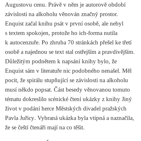
Augustovu cenu. Právě v něm je autorově období
závislosti na alkoholu věnován značný prostor.
Enquist začal knihu psát v první osobě, ale nebyl
s textem spokojen, protože ho ich-forma nutila
k autocenzuře. Po zhruba 70 stránkách přešel ke třetí
osobě a najednou se text stal ostřejším a pravdivějším.
Důležitým podnětem k napsání knihy bylo, že
Enquist sám v literatuře nic podobného nenašel. Měl
pocit, že spirálu stupňující se závislosti na alkoholu
musí někdo popsat. Část besedy věnovanou tomuto
tématu dokreslilo scénické čtení ukázky z knihy
Jiný
život
v podání herce Městských divadel pražských
Pavla Juřicy
. Vybraná ukázka byla vtipná a naznačila,
že se čeští čtenáři mají na co těšit.