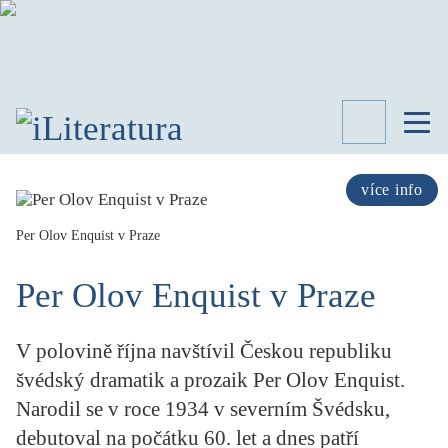
TÉMATA
RECENZE
více info
ROZHOVOR
SPISOVATELÉ
Per Olov Enquist v Praze
AKTUALITA
Per Olov Enquist v Praze
KNIHY
PŘEHLED
LITERATURY
V polovině října navštívil Českou republiku
STUDIE
švédský dramatik a prozaik Per Olov Enquist.
KATEGORIE
Narodil se v roce 1934 v severním Švédsku,
PORTRÉT
debutoval na počátku 60. let a dnes patří