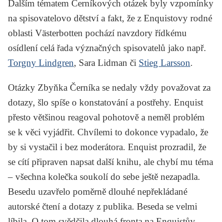
Dalším tématem Černíkových otázek byly vzpomínky
na spisovatelovo dětství a fakt, že z Enquistovy rodné
oblasti Västerbotten pochází navzdory řídkému
osídlení celá řada význačných spisovatelů jako např.
Torgny Lindgren
, Sara Lidman
či
Stieg Larsson
.
Otázky Zbyňka Černíka se nedaly vždy považovat za
dotazy, šlo spíše o konstatování a postřehy. Enquist
přesto většinou reagoval pohotově a neměl problém
se k věci vyjádřit. Chvílemi to dokonce vypadalo, že
by si vystačil i bez moderátora. Enquist prozradil, že
se cítí připraven napsat další knihu, ale chybí mu téma
– všechna kolečka soukolí do sebe ještě nezapadla.
Besedu uzavřelo poměrně dlouhé nepřekládané
autorské čtení a dotazy z publika. Beseda se velmi
líbila. O tom svědčila dlouhá fronta na Enquistův