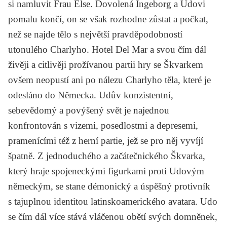
si namluvit Frau Else. Dovolená Ingeborg a Udovi
pomalu končí, on se však rozhodne zůstat a počkat,
než se najde tělo s největší pravděpodobností
utonulého Charlyho. Hotel Del Mar a svou čím dál
živěji a citlivěji prožívanou partii hry se Škvarkem
ovšem neopustí ani po nálezu Charlyho těla, které je
odesláno do Německa. Udův konzistentní,
sebevědomý a povýšený svět je najednou
konfrontován s vizemi, posedlostmi a depresemi,
pramenícími též z herní partie, jež se pro něj vyvíjí
špatně. Z jednoduchého a začátečnického Škvarka,
který hraje spojeneckými figurkami proti Udovým
německým, se stane démonický a úspěšný protivník
s tajuplnou identitou latinskoamerického avatara. Udo
se čím dál více stává vláčenou obětí svých domněnek,