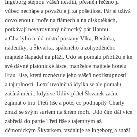
Ingeborg stejnou vášeň nesdílí, přesněji řečeno ji
vůbec nechápe a považuje ji za pošetilost. Pár si užívá
dovolenou u moře na flámech a na diskotékách,
potkávají nevyrovnaný německý pár Hannu
a Charlyho a též místní postavy Vlka, Beránka,
nádeníky, a Škvarka, spáleného a zohyzděného
majitele šlapadel na pláži. Udo se pomalu přibližuje ke
své dávné platonické lásce, manželce majitele hotelu
Frau Else, která rozněcuje jeho vášeň nepřístupností
a tajuplností. Letní uvolněná idylka se ale pomalu
začíná měnit, když se Udův přítel Škvarek začne
zajímat o hru Třetí říše a poté, co podnapilý Charly
zmizí se svým surfem na širém moři. Udo čím dál více
zabředá do partie Třetí říše s tajemným až
démonickým Škvarkem, vzdaluje se Ingeborg a snaží