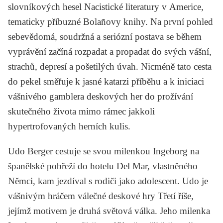
slovníkových hesel
Nacistické literatury v Americe
,
tematicky příbuzné Bolañovy knihy. Na první pohled
sebevědomá, soudržná a seriózní postava se během
vyprávění začíná rozpadat a propadat do svých vášní,
strachů, depresí a pošetilých úvah. Nicméně tato cesta
do pekel směřuje k jasné katarzi příběhu a k iniciaci
vášnivého gamblera deskových her do prožívání
skutečného života mimo rámec jakkoli
hypertrofovaných herních kulis.
Udo Berger cestuje se svou milenkou Ingeborg na
španělské pobřeží do hotelu Del Mar, vlastněného
Němci, kam jezdíval s rodiči jako adolescent. Udo je
vášnivým hráčem válečné deskové hry Třetí říše,
jejímž motivem je druhá světová válka. Jeho milenka