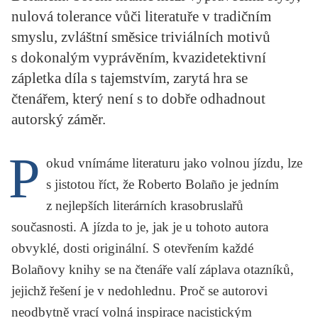
KRITIKA PŘEKLADU
nulová tolerance vůči literatuře v tradičním
smyslu, zvláštní směsice triviálních motivů
UKÁZKA
s dokonalým vyprávěním, kvazidetektivní
zápletka díla s tajemstvím, zarytá hra se
SLOUPEK
čtenářem, který není s to dobře odhadnout
ILIGLOSA
autorský záměr.
P
okud vnímáme literaturu jako volnou jízdu, lze
s jistotou říct, že
Roberto Bolaño
je jedním
z nejlepších literárních krasobruslařů
současnosti. A jízda to je, jak je u tohoto autora
obvyklé, dosti originální. S otevřením každé
Bolañovy knihy se na čtenáře valí záplava otazníků,
jejichž řešení je v nedohlednu. Proč se autorovi
neodbytně vrací volná inspirace nacistickým