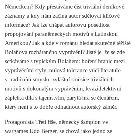
Německem? Kdy přestáváme číst triviální deníkové
záznamy a kdy nám začíná autor sdělovat klíčové
informace? Jak lze chápat autorovu posedlost
propojování paraněmeckých motivů s Latinskou
Amerikou? Jak a kde v románu hledat skutečné těžiště
Bolañova rozháraného vyprávění? Jisté je, že se zde
setkáváme s typickým Bolañem: boření hranic mezi
vyprávěcími styly, nulová tolerance vůči literatuře
v tradičním smyslu, zvláštní směsice triviálních
motivů s dokonalým vyprávěním, kvazidetektivní
zápletka díla s tajemstvím, zarytá hra se čtenářem,
který není s to dobře odhadnout autorský záměr.
Protagonista
Třetí říše
, německý šampion ve
wargames Udo Berger, se chová jako jedno ze