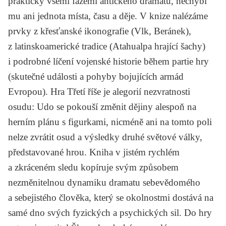
prakticky všemi fázemi antického dramatu, nechybí
mu ani jednota místa, času a děje. V knize nalézáme
prvky z křesťanské ikonografie (Vlk, Beránek),
z latinskoamerické tradice (Atahualpa hrající šachy)
i podrobné líčení vojenské historie během partie hry
(skutečné události a pohyby bojujících armád
Evropou). Hra Třetí říše je alegorií nezvratnosti
osudu: Udo se pokouší změnit dějiny alespoň na
herním plánu s figurkami, nicméně ani na tomto poli
nelze zvrátit osud a výsledky druhé světové války,
představované hrou. Kniha v jistém rychlém
a zkráceném sledu kopíruje svým způsobem
nezměnitelnou dynamiku dramatu sebevědomého
a sebejistého člověka, který se okolnostmi dostává na
samé dno svých fyzických a psychických sil. Do hry