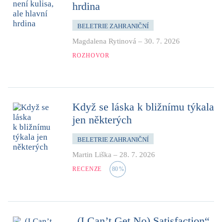
hrdina
BELETRIE ZAHRANIČNÍ
Magdalena Rytinová
–
30. 7. 2026
ROZHOVOR
Když se láska k bližnímu týkala
jen některých
BELETRIE ZAHRANIČNÍ
Martin Liška
–
28. 7. 2026
RECENZE
80
%
„(I Can’t Get No) Satisfaction“