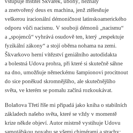
vstupuje mstitel Škvarek, ubohý, neznalý
a znetvořený deus ex machina, jenž ztělesňuje
veškerou iracionální démoničnost latinskoamerického
odporu vůči nacismu. V souboji démonů „nacismu“
a „spojenců“ vyhrává osudově ten, který „respektuje
fyzikální zákony“ a stojí oběma nohama na zemi.
Škvarkovo herní vítězství geniálního autodidakta
a bolestná Udova prohra, při které si skutečně sáhne
na dno, umožňuje německému šampionovi procitnout
do sice poněkud skromnějšího, ale skutečnějšího
světa, ve kterém se pomalu začíná rozkoukávat.
Bolañova
Třetí říše
mi připadá jako kniha o stabilních
základech našeho světa, které se vždy v momentě
krize někde objeví. Autor mistrně vystihuje Udovu
samotářskou povahu se všemi chimérami a strachy: