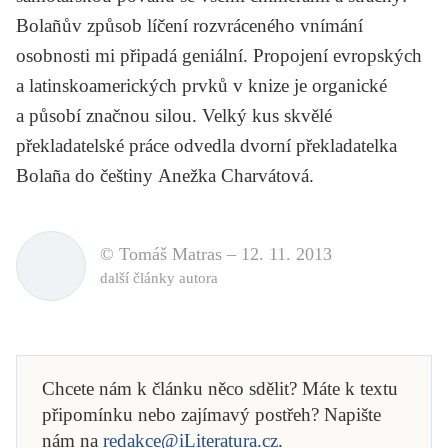
Bolañův způsob líčení rozvráceného vnímání
osobnosti mi připadá geniální. Propojení evropských
a latinskoamerických prvků v knize je organické
a působí značnou silou. Velký kus skvělé
překladatelské práce odvedla dvorní překladatelka
Bolaña do češtiny
Anežka Charvátová
.
© Tomáš Matras –
12. 11. 2013
další články autora
Chcete nám k článku něco sdělit? Máte k textu
připomínku nebo zajímavý postřeh? Napište
nám na
redakce@iLiteratura.cz
.