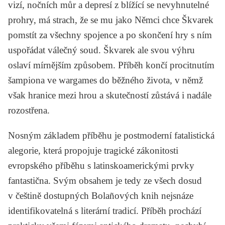
vizí, nočních můr a depresí z blížící se nevyhnutelné
prohry, má strach, že se mu jako Němci chce Škvarek
pomstít za všechny spojence a po skončení hry s ním
uspořádat válečný soud. Škvarek ale svou výhru
oslaví mírnějším způsobem. Příběh končí procitnutím
šampiona ve wargames do běžného života, v němž
však hranice mezi hrou a skutečností zůstává i nadále
rozostřena.
Nosným základem příběhu je postmoderní fatalistická
alegorie, která propojuje tragické zákonitosti
evropského příběhu s latinskoamerickými prvky
fantastična. Svým obsahem je tedy ze všech dosud
v češtině dostupných Bolañových knih nejsnáze
identifikovatelná s literární tradicí. Příběh prochází