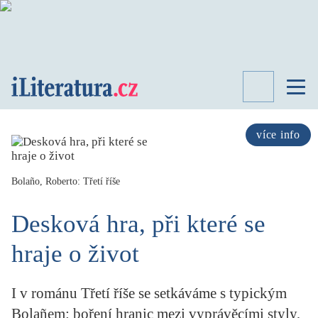
TÉMATA
RECENZE
více info
ROZHOVOR
SPISOVATELÉ
Bolaño, Roberto: Třetí říše
AKTUALITA
KNIHY
Desková hra, při které se
PŘEHLED
LITERATURY
hraje o život
STUDIE
KATEGORIE
I v románu Třetí říše se setkáváme s typickým
PORTRÉT
Bolañem: boření hranic mezi vyprávěcími styly,