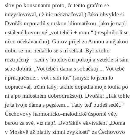
slov po konsonantu proto, že tento grafém se
nevyslovoval, už nic neoznačoval.) Jako obvykle si
Dvořák neporadil s ruskou idiomatikou, jako je např.
ustálené hovorové „vot tebě i + nom.“ (nesplnilo-li se
něco očekávaného). Gurov přijel za Annou a nějakou
dobu se mu nedařilo se s ní setkat. Byl z toho
roztrpčený – sedí v hotelovém pokoji a vztekle si sám
sebe dobírá: „Vot tebě i dama s sobačkoj ... Vot tebě
i priključenie... vot i sidi tut“ (smysl: to jsem to
dopracoval, trčím tady, takhle dopadla moje touha po
ní a po milostném dobrodružství). Dvořák: „Tak tohle
je ta tvoje dáma s pejskem... Tady teď budeš sedět.“
Čechovovy harmonicko-melodické úsporné věty
berou za své, viz např. Dvořákův ekvivalent „Doma
v Moskvě už platily zimní zvyklosti“ za Čechovovo