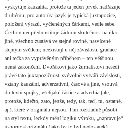
vyskytuje kauzalita, protože ta jeden prvek nadřazuje
druhému; pro autorův jazyk je typická juxtapozice,
položení výrazů, vyčleněných čárkami, vedle sebe.
Čechov neupřednostňuje žádnou skutečnost na úkor
jiné, všechno zůstává ve stejné rovině, nasvícené
stejným světlem; neexistují u něj závislosti, gradace
ani tečka za vyprávěným příběhem – ten většinou
nemá zakončení. Dvořákovi jako žurnalistovi nesedí
právě tato juxtapozičnost: svévolně vytváří závislosti,
vztahy kauzální, adverzativní, časové a jiné, vsouvá
do textu spojky, všelijaké částice a adverbia (ale,
protože, kdežto, zato, jenže, tedy, tak, teď, tu, ostatně,
aj.), které v originálu nejsou. Tím rozkladně působí
na styl textu, leckdy mění logiku výroku, „napravuje“
úspornost originálu (jako by to byl nedostatek)