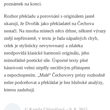
poznámek na konci.
Rozbor překladu a porovnání s originálem jasně
ukazují, že Dvořák jako překladatel na Čechova
nestačí. Na mnoha místech něco drhne, některé výrazy
znějí nepřirozeně, v textu je řada nápadných chyb,
celek je stylisticky nevyrovnaný a zdaleka
neodpovídá klasické harmonii originálu, jeho
mimořádné poetické síle. Úsporné texty plné
básnivosti velmi utrpěly necitlivým přístupem
a nepochopením. „Malé“ Čechovovy prózy rozhodně
nelze podceňovat a překládat je bez hluboké analýzy,
kterou zasluhují.
© Kamila Chlupáčová –
9. 8. 2015