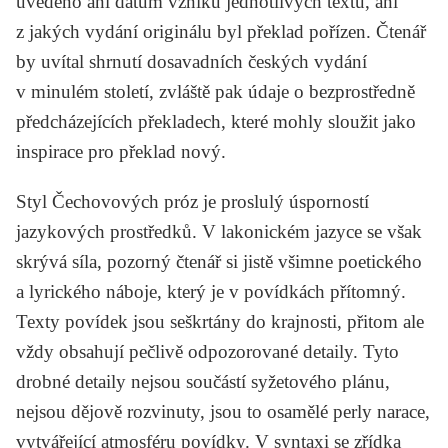
uvedeno ani datum vzniku jednotlivých textů, ani
z jakých vydání originálu byl překlad pořízen. Čtenář
by uvítal shrnutí dosavadních českých vydání
v minulém století, zvláště pak údaje o bezprostředně
předcházejících překladech, které mohly sloužit jako
inspirace pro překlad nový.
Styl Čechovových próz je proslulý úsporností
jazykových prostředků. V lakonickém jazyce se však
skrývá síla, pozorný čtenář si jistě všimne poetického
a lyrického náboje, který je v povídkách přítomný.
Texty povídek jsou seškrtány do krajnosti, přitom ale
vždy obsahují pečlivě odpozorované detaily. Tyto
drobné detaily nejsou součástí syžetového plánu,
nejsou dějově rozvinuty, jsou to osamělé perly narace,
vytvářející atmosféru povídky. V syntaxi se zřídka