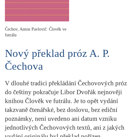
KRITIKA PŘEKLADU
UKÁZKA
Čechov, Anton Pavlovič: Člověk ve
SLOUPEK
futrálu
ILIGLOSA
Nový překlad próz A. P.
Čechova
V dlouhé tradici překládání Čechovových próz
do češtiny pokračuje Libor Dvořák nejnověji
knihou Člověk ve futrálu. Je to opět vydání
takzvaně čtenářské, bez doslovu, bez ediční
poznámky, není uvedeno ani datum vzniku
jednotlivých Čechovových textů, ani z jakých
vydání originálu byl překlad pořízen.