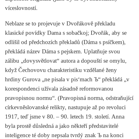
víceslovností.
Neblaze se to projevuje v Dvořákově překladu
klasické povídky
Dama s sobačkoj
; Dvořák, aby se
odlišil od předchozích překladů (
Dáma s psíčkem
),
překládá název
Dáma s pejskem
. Uplatňuje svou
zálibu „dovysvětlovat“ autora a dopouští se omylu,
když Čechovovu charakteristiku vzdělané ženy
hrdiny Gurova „ne pisala v pis‘mach Ъ“ překládá „v
korespondenci užívala zásadně reformovanou
pravopisnou normu“. (Pravopisná norma, odstraňující
církevněslovanské relikty, nastupuje až po revoluci
1917, teď jsme v 80. – 90. letech 19. století. Anna
byla prostě důsledná a jako někteří představitelé
inteligence té doby nepsala tvrdý znak Ъ na konci