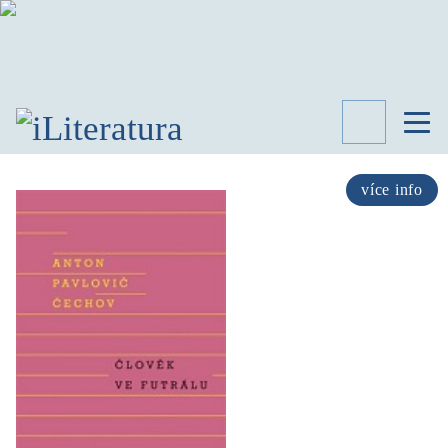
TÉMATA
RECENZE
více info
ROZHOVOR
SPISOVATELÉ
AKTUALITA
KNIHY
PŘEHLED
LITERATURY
STUDIE
KATEGORIE
PORTRÉT