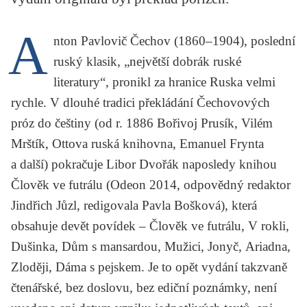
A
nton Pavlovič Čechov
(1860–1904), poslední
ruský klasik, „největší dobrák ruské
literatury“, pronikl za hranice Ruska velmi
rychle. V dlouhé tradici překládání Čechovových
próz do češtiny (od r. 1886
Bořivoj Prusík
,
Vilém
Mrštík
, Ottova ruská knihovna,
Emanuel Frynta
a další) pokračuje
Libor Dvořák
naposledy knihou
Člověk ve futrálu
(Odeon 2014, odpovědný redaktor
Jindřich Jůzl, redigovala Pavla Bošková), která
obsahuje devět povídek –
Člověk ve futrálu
,
V rokli,
Dušinka
,
Dům s mansardou
,
Mužici
,
Jonyč
,
Ariadna
,
Zloději
,
Dáma s pejskem
. Je to opět vydání takzvaně
čtenářské, bez doslovu, bez ediční poznámky, není