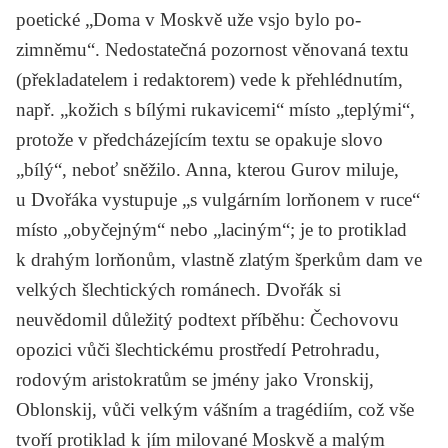
poetické „Doma v Moskvě uže vsjo bylo po-
zimněmu“. Nedostatečná pozornost věnovaná textu
(překladatelem i redaktorem) vede k přehlédnutím,
např. „kožich s bílými rukavicemi“ místo „teplými“,
protože v předcházejícím textu se opakuje slovo
„bílý“, neboť sněžilo. Anna, kterou Gurov miluje,
u Dvořáka vystupuje „s vulgárním lorňonem v ruce“
místo „obyčejným“ nebo „laciným“; je to protiklad
k drahým lorňonům, vlastně zlatým šperkům dam ve
velkých šlechtických románech. Dvořák si
neuvědomil důležitý podtext příběhu: Čechovovu
opozici vůči šlechtickému prostředí Petrohradu,
rodovým aristokratům se jmény jako Vronskij,
Oblonskij, vůči velkým vášním a tragédiím, což vše
tvoří protiklad k jím milované Moskvě a malým