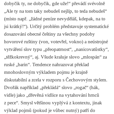
dobyčik ty, ne dobyčik, gde uže!“ převádí svévolně
„Ale ty na tom taky nebudeš nejlíp, to teda nebudeš“
(místo např. „žádné peníze nevyděláš, kdepak, na to
jsi krátký!“). Určitý problém představuje systematické
dosazování obecné češtiny za všechny podoby
hovorové ruštiny (von, votevřel, vokno) a neústrojné
vytváření slov typu „přeopatrnost“, „nanicovatůstky“,
„těžkokrevný“, aj. Všude kraluje slovo „mlospán“ za
ruské „barin“. Tendence nahrazovat překlad
mnohoslovným výkladem pojmu je krajně
diskutabilní a zcela v rozporu s Čechovovým stylem.
Dvořák například „překládá“ slovo „rogač“ (hák,
vidle) jako „dřevěná vidlice na vytahování hrnců
z pece“. Smysl většinou vyplývá z kontextu, jinak
výklad pojmů (pokud je vůbec nutný) patří do