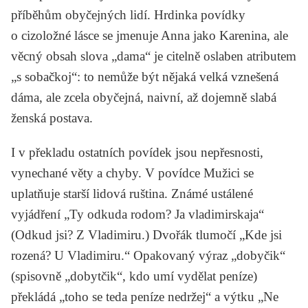
příběhům obyčejných lidí. Hrdinka povídky
o cizoložné lásce se jmenuje Anna jako Karenina, ale
věcný obsah slova „dama“ je citelně oslaben atributem
„s sobačkoj“: to nemůže být nějaká velká vznešená
dáma, ale zcela obyčejná, naivní, až dojemně slabá
ženská postava.
I v překladu ostatních povídek jsou nepřesnosti,
vynechané věty a chyby. V povídce
Mužici
se
uplatňuje starší lidová ruština. Známé ustálené
vyjádření „Ty odkuda rodom? Ja vladimirskaja“
(Odkud jsi? Z Vladimiru.) Dvořák tlumočí „Kde jsi
rozená? U Vladimiru.“ Opakovaný výraz „dobyčik“
(spisovně „dobytčik“, kdo umí vydělat peníze)
překládá „toho se teda peníze nedržej“ a výtku „Ne