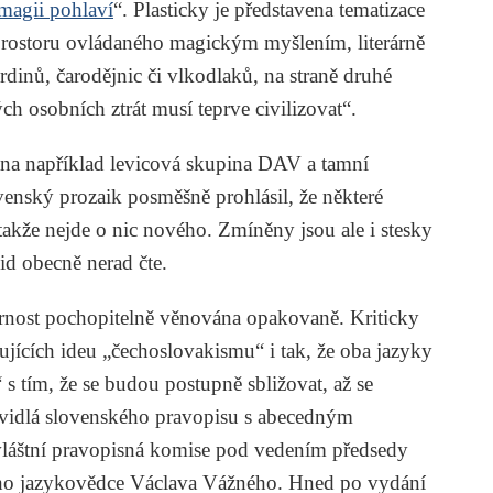
magii pohlaví
“. Plasticky je představena tematizace
prostoru ovládaného magickým myšlením, literárně
dinů, čarodějnic či vlkodlaků, na straně druhé
ých osobních ztrát musí teprve civilizovat“.
nána například levicová skupina DAV a tamní
ovenský prozaik posměšně prohlásil, že některé
, takže nejde o nic nového. Zmíněny jsou ale i stesky
lid obecně nerad čte.
rnost pochopitelně věnována opakovaně. Kriticky
jících ideu „čechoslovakismu“ i tak, že oba jazyky
s tím, že se budou postupně sbližovat, až se
vidlá slovenského pravopisu s abecedným
zvláštní pravopisná komise pod vedením předsedy
ho jazykovědce
Václava Vážného
. Hned po vydání