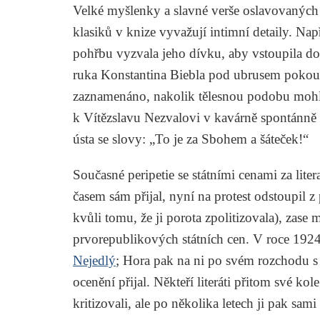
Velké myšlenky a slavné verše oslavovaných b
klasiků v knize vyvažují intimní detaily. Na
pohřbu vyzvala jeho dívku, aby vstoupila do
ruka
Konstantina Biebla
pod ubrusem pokouše
zaznamenáno, nakolik tělesnou podobu mohla
k
Vítězslavu Nezvalovi
v kavárně spontánně 
ústa se slovy: „To je za Sbohem a šáteček!“
Současné peripetie se státními cenami za lite
časem sám přijal, nyní na protest odstoupil z
kvůli tomu, že ji porota zpolitizovala), zas
prvorepublikových státních cen. V roce 1924
Nejedlý
; Hora pak na ni po svém rozchodu s 
ocenění přijal. Někteří literáti přitom své ko
kritizovali, ale po několika letech ji pak sami