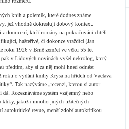
rního rozměru.
vných knih a polemik, které dodnes známe
ávy, jež vhodně dokreslují dobový kontext.
ící z donucení, kteří romány na pokračování chtěli
fikující, hašteřivé, či dokonce vraždící (
Jan
 že roku 1926 v Brně zemřel ve věku 55 let
ž pak v
Lidových novinách
vyšel nekrolog, který
ů předtím, aby si za něj mohl hned odnést
ož roku o vydání knihy
Krysa na hřídeli
od
Václava
itiky“. Tak nazýváme „recenzi, kterou si autor
ti dá. Rozeznáváme systém vzájemný nebo
 a kliky, jakož i mnoho jiných užitečných
ní autokritické revue, menší zdobí autokritikou