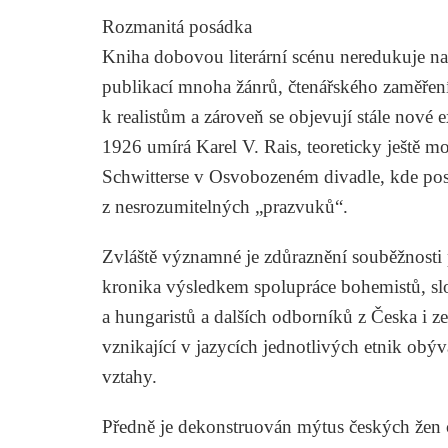
Rozmanitá posádka
Kniha dobovou literární scénu neredukuje na je
publikací mnoha žánrů, čtenářského zaměření i
k realistům a zároveň se objevují stále nové
1926 umírá
Karel V. Rais
, teoreticky ještě 
Schwitterse
v Osvobozeném divadle, kde posl
z nesrozumitelných „prazvuků“.
Zvláště významné je zdůraznění souběžnosti 
kronika výsledkem spolupráce bohemistů, sl
a hungaristů a dalších odborníků z Česka i ze
vznikající v jazycích jednotlivých etnik obýva
vztahy.
Předně je dekonstruován mýtus českých žen