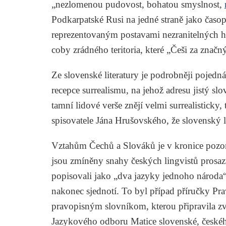
„nezlomenou pudovost, bohatou smyslnost,
Podkarpatské Rusi na jedné straně jako časo
reprezentovaným postavami nezranitelných hr
coby zrádného teritoria, které „Češi za značn
Ze slovenské literatury je podrobněji pojed
recepce surrealismu, na jehož adresu jistý sl
tamní lidové verše znějí velmi surrealisticky
spisovatele
Jána Hrušovského
, že slovenský 
Vztahům Čechů a Slováků je v kronice pozo
jsou zmíněny snahy českých lingvistů prosazu
popisovali jako „dva jazyky jednoho národa“ 
nakonec sjednotí. To byl případ příručky
Pra
pravopisným slovníkom
, kterou připravila 
Jazykového odboru Matice slovenské, české