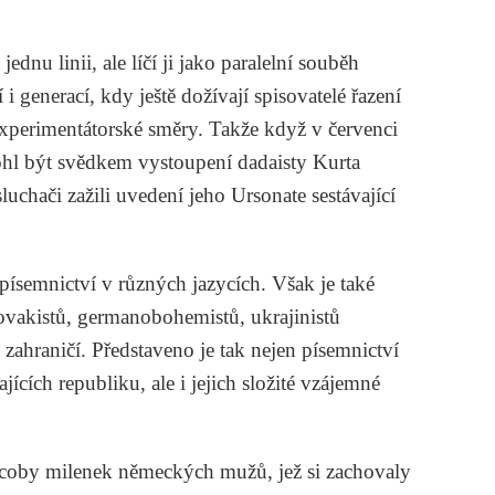
dnu linii, ale líčí ji jako paralelní souběh
 generací, kdy ještě dožívají spisovatelé řazení
 experimentátorské směry. Takže když v červenci
mohl být svědkem vystoupení dadaisty
Kurta
uchači zažili uvedení jeho
Ursonate
sestávající
písemnictví v různých jazycích. Však je také
ovakistů, germanobohemistů, ukrajinistů
 zahraničí. Představeno je tak nejen písemnictví
jících republiku, ale i jejich složité vzájemné
 coby milenek německých mužů, jež si zachovaly