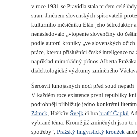
v roce 1931 se
Pravidla
stala terčem celé řad
stran. Jménem slovenských spisovatelů prote
kulturního měsíčníku
Elán
jeho šéfredaktor 
nenásledovalo „vtopenie slovenčiny do češti
podle autorů kroniky „ve slovenských očích
práce, kterou příslušníci české inteligence 
například mimořádný přínos
Alberta Pražáka
dialektologické výzkumy zmíněného Václav
Šerosvit lunojasných nocí před soud nepatří
V každém roce existence první republiky knih
podrobněji přibližuje jedno konkrétní literár
Zámek
,
Haškův
Švejk
či hra
bratří Čapků
Ad
vybrané téma. Kromě již zmíněných jsou to n
spotřeby“,
Pražský lingvistický kroužek
aneb