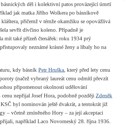
ásnických děl i kolektivní patos provázející úmrtí
příklad jak matka
Jiřího Wolkera
po básníkově
 kláštera, přičemž v témže okamžiku se opovážlivá
la sevřít dívčino koleno. Případně je
 mít také přízeň čtenářek: roku 1934 prý
přistupovaly neznámé krásné ženy a líbaly ho na
raturu, kdy básník
Petr Hruška
, který před lety cenu
 poroty (načež vybraný laureát cenu odmítl převzít
e mohou připomenout okolnosti udělování
 cenu nepřijal
Josef Hora
, podobně později
Zdeněk
KSČ byl nominován ještě dvakrát, a tentokrát již
legy – včetně zmíněného Hory – za její akceptaci
 přijali, například
Laco Novomeský
28. října 1936.