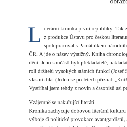
obraz
L
iterární kronika první republiky
. Tak 
z produkce Ústavu pro českou literat
spolupracoval s Památníkem národníh
ČR. A jde o název výstižný. Kniha chronolog
dění. Jeho součástí byli překladatelé, nakladat
roli držitelů vysokých státních funkcí (
Josef 
vlastní díla. (Jeden se po letech přiznal: „Kn
Vystříhal jsem tehdy z novin a časopisů asi p
Vzájemně se nakuřující literáti
Kronika zachycuje dobovou literární kulturu
výboje či politické provokace avantgardistů, 