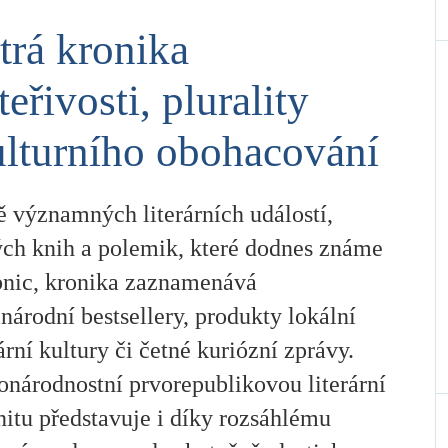
trá kronika
teřivosti, plurality
ulturního obohacování
 významných literárních událostí,
ých knih a polemik, které dodnes známe
bnic, kronika zaznamenává
národní bestsellery, produkty lokální
rní kultury či četné kuriózní zprávy.
národnostní prvorepublikovou literární
itu představuje i díky rozsáhlému