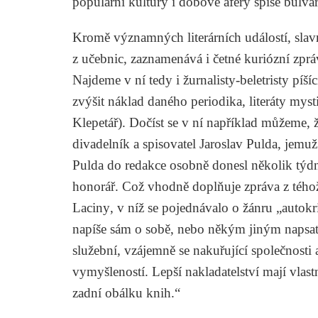
populární kultury i dobové aféry spíše bulvá
Kromě významných literárních událostí, sla
z učebnic, zaznamenává i četné kuriózní zpr
Najdeme v ní tedy i žurnalisty-beletristy píš
zvýšit náklad daného periodika, literáty mysti
Klepetář
). Dočíst se v ní například můžeme,
divadelník a spisovatel
Jaroslav Pulda
, jemu
Pulda do redakce osobně donesl několik týdn
honorář. Což vhodně doplňuje zpráva z téh
Laciny
, v níž se pojednávalo o žánru „autokr
napíše sám o sobě, nebo někým jiným napsa
služební, vzájemně se nakuřující společnosti
vymyšleností. Lepší nakladatelství mají vlast
zadní obálku knih.“