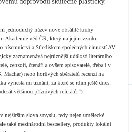
ovému doprovodu skutečně plasticky.
zní jednoduchý název nové obsáhlé knihy
uru Akademie věd ČR, který na jejím vzniku
o písemnictví a Střediskem společných činností AV
icky zaznamenává nejrůznější události literárního
elé, cenzoři, čtenáři a ovšem spisovatelé, třeba i v
S. Machar
) nebo horlivých sběratelů recenzí na
ížka vynesla mi uznání, za které se rdím ještě dnes.
adesát většinou příznivých referátů.“)
 v nejširším slova smyslu, tedy nejen umělecké
ale také mezinárodní bestsellery, produkty lokální