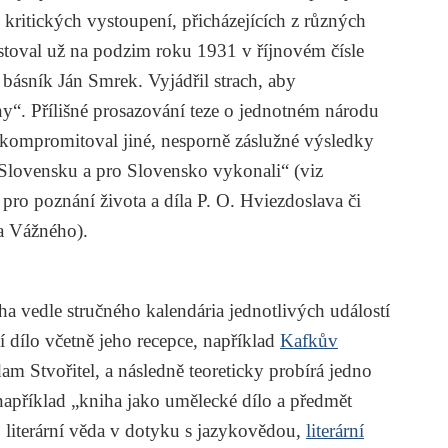
y kritických vystoupení, přicházejících z různých
stoval už na podzim roku 1931 v říjnovém čísle
a básník
Ján Smrek
. Vyjádřil strach, aby
ny“. Přílišné prosazování teze o jednotném národu
 kompromitoval jiné, nesporně záslužné výsledky
na Slovensku a pro Slovensko vykonali“ (viz
pro poznání života a díla P. O. Hviezdoslava či
a Vážného).
a vedle stručného kalendária jednotlivých událostí
ní dílo včetně jeho recepce, například
Kafkův
am Stvořitel
, a následně teoreticky probírá jedno
apříklad „kniha jako umělecké dílo a předmět
 literární věda v dotyku s jazykovědou,
literární