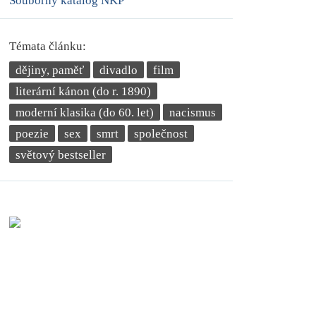
Souborný katalog NKP
Témata článku:
dějiny, paměť
divadlo
film
literární kánon (do r. 1890)
moderní klasika (do 60. let)
nacismus
poezie
sex
smrt
společnost
světový bestseller