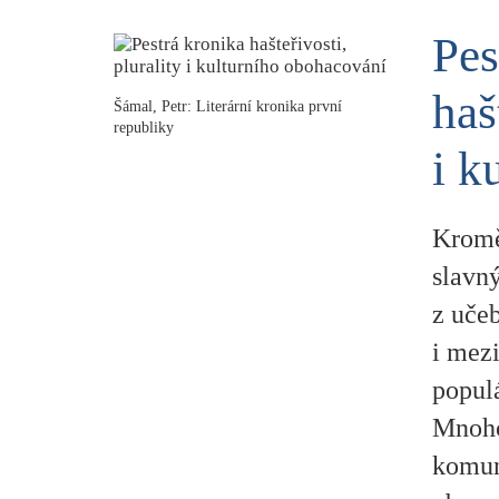
Pes
haš
Šámal, Petr: Literární kronika první
republiky
i k
Kromě
slavn
z uče
i mezi
populá
Mnoho
komun