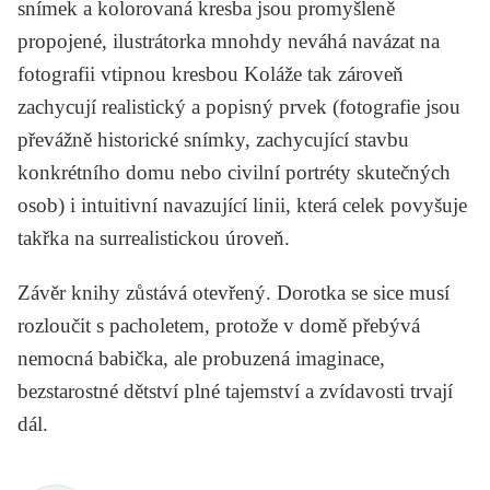
snímek a kolorovaná kresba jsou promyšleně
propojené, ilustrátorka mnohdy neváhá navázat na
fotografii vtipnou kresbou Koláže tak zároveň
zachycují realistický a popisný prvek (fotografie jsou
převážně historické snímky, zachycující stavbu
konkrétního domu nebo civilní portréty skutečných
osob) i intuitivní navazující linii, která celek povyšuje
takřka na surrealistickou úroveň.
Závěr knihy zůstává otevřený. Dorotka se sice musí
rozloučit s pacholetem, protože v domě přebývá
nemocná babička, ale probuzená imaginace,
bezstarostné dětství plné tajemství a zvídavosti trvají
dál.