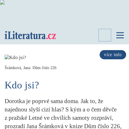
TÉMATA
RECENZE
více info
ROZHOVOR
SPISOVATELÉ
Šrámková, Jana: Dům číslo 226
AKTUALITA
Kdo jsi?
KNIHY
PŘEHLED
LITERATURY
Dorotka je poprvé sama doma. Jak to, že
STUDIE
najednou slyší cizí hlas? S kým a o čem děvče
KATEGORIE
z pražské Letné ve chvílích samoty rozpráví,
PORTRÉT
prozradí Jana Šrámková v knize Dům číslo 226,