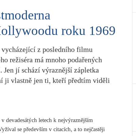
stmoderna
Hollywoodu roku 1969
 vycházející z posledního filmu
ého režiséra má mnoho podařených
. Jen jí schází výraznější zápletka
í ji vlastně jen ti, kteří předtím viděli
l v devadesátých letech k nejvýraznějším
žíval se především v citacích, a to nejčastěji