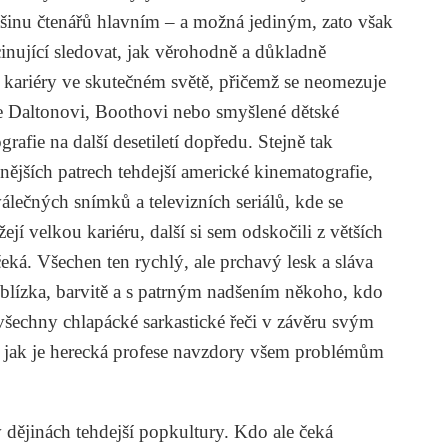
tšinu čtenářů hlavním – a možná jediným, zato však
cinující sledovat, jak věrohodně a důkladně
kariéry ve skutečném světě, přičemž se neomezuje
 ale Daltonovi, Boothovi nebo smyšlené dětské
rafie na další desetiletí dopředu. Stejně tak
ějších patrech tehdejší americké kinematografie,
álečných snímků a televizních seriálů, kde se
ejí velkou kariéru, další si sem odskočili z větších
ečeká. Všechen ten rychlý, ale prchavý lesk a sláva
blízka, barvitě a s patrným nadšením někoho, kdo
 všechny chlapácké sarkastické řeči v závěru svým
 jak je herecká profese navzdory všem problémům
v dějinách tehdejší popkultury. Kdo ale čeká