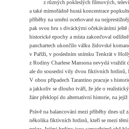
z různých pokleslých filmových, televiz
a také mimořádně hustá koncentrace popkultu
příběhy na umění oceňované na nejprestižněj
pak svou hru s diváckými očekáváními ještě
historické epochy a místa zakončoval odlišně
panchartech
ukončilo válku židovské komando
v Paříži, v posledním snímku
Tenkrát v Hol
z Rodiny Charlese Mansona nevydá vraždit
ale do sousední vily dvou fiktivních hrdinů, k
V obou případech Tarantino pracuje s histori
a jakkoliv se dlouho tváří, že jde o realistick
žánr překlopí do alternativní historie, na jej
Právě na balancování mezi příběhy dnes už z
několika fiktivních hrdinů, kteří se mezi těm
próza. Jejími hrdiny jsou samozřejmě obě hla