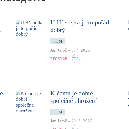
U Hřebejka je to pořád
u
dobrý
FILM
Jan Jaroš
–
5. 7. 2026
RECENZE
70
%
ce
K čemu je dobré
společné ohrožení
FILM
Jan Jaroš
–
22. 3. 2026