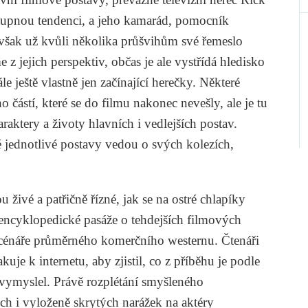
estupnou tendenci, a jeho kamarád, pomocník
 však už kvůli několika průšvihům své řemeslo
z jejich perspektiv, občas je ale vystřídá hledisko
e ještě vlastně jen začínající herečky. Některé
o částí, které se do filmu nakonec nevešly, ale je tu
araktery a životy hlavních i vedlejších postav.
 jednotlivé postavy vedou o svých kolezích,
 živé a patřičně řízné, jak se na ostré chlapíky
 encyklopedické pasáže o tehdejších filmových
ho scénáře průměrného komerčního westernu. Čtenáři
uje k internetu, aby zjistil, co z příběhu je podle
 vymyslel. Právě rozplétání smyšleného
ch i vyloženě skrytých narážek na aktéry