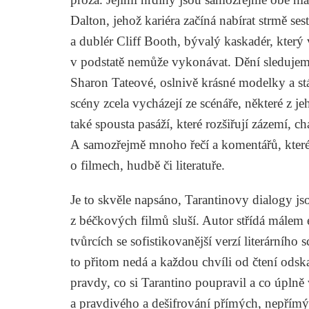
Dalton, jehož kariéra začíná nabírat strmě s
a dublér Cliff Booth, bývalý kaskadér, který
v podstatě nemůže vykonávat. Dění sledujeme 
Sharon Tateové, oslnivě krásné modelky a stál
scény zcela vycházejí ze scénáře, některé z jeh
také spousta pasáží, které rozšiřují zázemí, ch
A samozřejmě mnoho řečí a komentářů, které
o filmech, hudbě či literatuře.
Je to skvěle napsáno, Tarantinovy dialogy jsou
z béčkových filmů sluší. Autor střídá málem
tvůrcích se sofistikovanější verzí literární
to přitom nedá a každou chvíli od čtení odskak
pravdy, co si Tarantino poupravil a co úplně
a pravdivého a dešifrování přímých, nepřímý