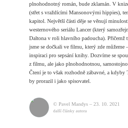
plnohodnotný román, bude zklamán. V knize 
(střet s vraždícími Mansonovými hippies), te
kapitol. Největší části děje se věnují minulos
westernového seriálu
Lancer
(který samozřejm
Daltona v roli hlavního padoucha). Přičemž tu
jsme se dočkali ve filmu, který zde můžeme 
inspiraci pro sepsání knihy. Dozvíme se spou
z filmu, ale jako plnohodnotnou, samostojno
Čtení je to však rozhodně zábavné, a kdyby Tar
by prorazil i jako spisovatel.
© Pavel Mandys –
23. 10. 2021
další články autora