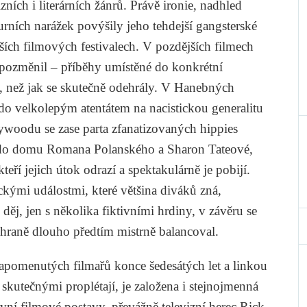
ních i literárních žánrů. Právě ironie, nadhled
rních narážek povýšily jeho tehdejší gangsterské
ších filmových festivalech. V pozdějších filmech
 pozměnil – příběhy umístěné do konkrétní
, než jak se skutečně odehrály. V
Hanebných
 velkolepým atentátem na nacistickou generalitu
lywoodu
se zase parta zfanatizovaných hippies
 do domu Romana Polanského a Sharon Tateové,
teří jejich útok odrazí a spektakulárně je pobijí.
ckými událostmi, které většina diváků zná,
ý děj, jen s několika fiktivními hrdiny, v závěru se
íž hraně dlouho předtím mistrně balancoval.
apomenutých filmařů konce šedesátých let a linkou
i skutečnými proplétají, je založena i stejnojmenná
vní filmové postavy, převážně televizní herec Rick