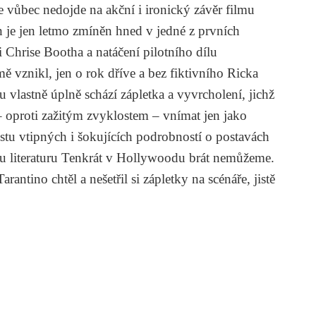
vůbec nedojde na akční i ironický závěr filmu
n je jen letmo zmíněn hned v jedné z prvních
ti Chrise Bootha a natáčení pilotního dílu
ě vznikl, jen o rok dříve a bez fiktivního Ricka
 vlastně úplně schází zápletka a vyvrcholení, jichž
– oproti zažitým zvyklostem – vnímat jen jako
stu vtipných i šokujících podrobností o postavách
u literaturu
Tenkrát v Hollywoodu
brát nemůžeme.
antino chtěl a nešetřil si zápletky na scénáře, jistě