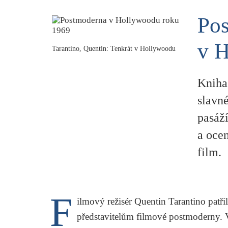
Po
v 
Tarantino, Quentin: Tenkrát v Hollywoodu
Kniha
slavn
pasáží
a ocen
film.
F
ilmový režisér
Quentin Tarantino
patři
představitelům filmové postmoderny. Vy