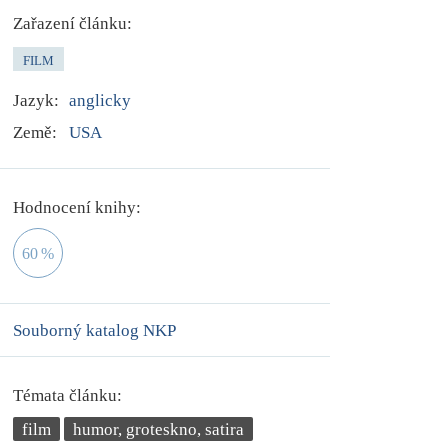
Zařazení článku:
FILM
Jazyk:
anglicky
Země:
USA
Hodnocení knihy:
60
%
Souborný katalog NKP
Témata článku:
film
humor, groteskno, satira