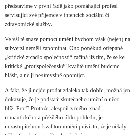
představíme v první řadě jako pomáhající profesi
servisující své příjemce v intencích sociální či
zdravotnické služby.
Ve vší té snaze pomoct umění bychom však (nejen) na
subverzi neměli zapomínat. Ono poněkud otřepané
„kritické zrcadlo společnosti“ začíná již tím, že se ke
kritické „protispolečenské“ kvalitě umění budeme
hlásit, a ne ji ne/úmyslně opomíjet.
A fakt, že ji nejde prodat zdaleka tak dobře, možná jen
dokazuje, že je podstatě skutečného umění o něco
blíž. Proč? Protože, alespoň z mého, snad
romantického a přežilého úhlu pohledu, je
nezastupitelnou kvalitou umění právě to, že je někdy