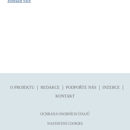
zobrazit více
O PROJEKTU
REDAKCE
PODPOŘTE NÁS
INZERCE
KONTAKT
OCHRANA OSOBNÍCH ÚDAJŮ
NASTAVENÍ COOKIES