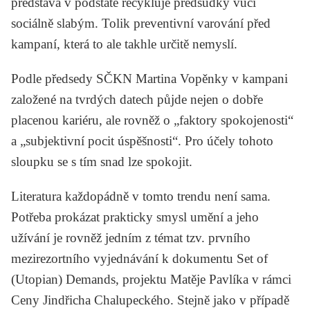
představa v podstatě recykluje předsudky vůči
sociálně slabým. Tolik preventivní varování před
kampaní, která to ale takhle určitě nemyslí.
Podle předsedy SČKN Martina Vopěnky v kampani
založené na tvrdých datech půjde nejen o dobře
placenou kariéru, ale rovněž o „faktory spokojenosti“
a „subjektivní pocit úspěšnosti“. Pro účely tohoto
sloupku se s tím snad lze spokojit.
Literatura každopádně v tomto trendu není sama.
Potřeba prokázat prakticky smysl umění a jeho
užívání je rovněž jedním z témat tzv. prvního
mezirezortního vyjednávání k dokumentu Set of
(Utopian) Demands, projektu Matěje Pavlíka v rámci
Ceny Jindřicha Chalupeckého. Stejně jako v případě