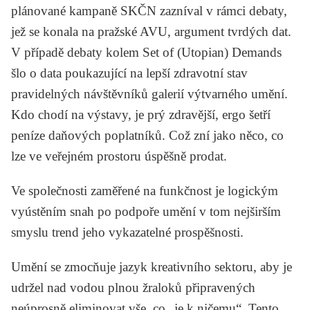
plánované kampaně SKČN zazníval v rámci debaty,
jež se konala na pražské AVU, argument tvrdých dat.
V případě debaty kolem Set of (Utopian) Demands
šlo o data poukazující na lepší zdravotní stav
pravidelných návštěvníků galerií výtvarného umění.
Kdo chodí na výstavy, je prý zdravější, ergo šetří
peníze daňových poplatníků. Což zní jako něco, co
lze ve veřejném prostoru úspěšně prodat.
Ve společnosti zaměřené na funkčnost je logickým
vyústěním snah po podpoře umění v tom nejširším
smyslu trend jeho vykazatelné prospěšnosti.
Umění se zmocňuje jazyk kreativního sektoru, aby je
udržel nad vodou plnou žraloků připravených
neúprosně eliminovat vše, co „je k ničemu“. Tento