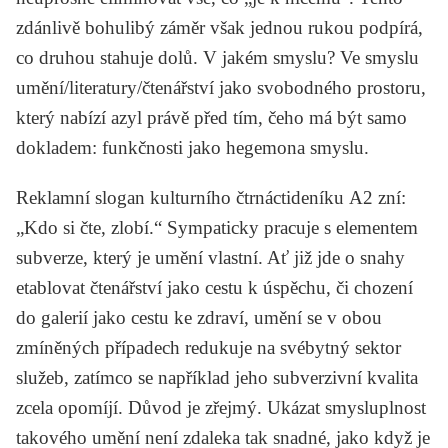
zdánlivě bohulibý záměr však jednou rukou podpírá,
co druhou stahuje dolů. V jakém smyslu? Ve smyslu
umění/literatury/čtenářství jako svobodného prostoru,
který nabízí azyl právě před tím, čeho má být samo
dokladem: funkčnosti jako hegemona smyslu.
Reklamní slogan kulturního čtrnáctideníku
A2
zní:
„Kdo si čte, zlobí.“ Sympaticky pracuje s elementem
subverze, který je umění vlastní. Ať již jde o snahy
etablovat čtenářství jako cestu k úspěchu, či chození
do galerií jako cestu ke zdraví, umění se v obou
zmíněných případech redukuje na svébytný sektor
služeb, zatímco se například jeho subverzivní kvalita
zcela opomíjí. Důvod je zřejmý. Ukázat smysluplnost
takového umění není zdaleka tak snadné, jako když je