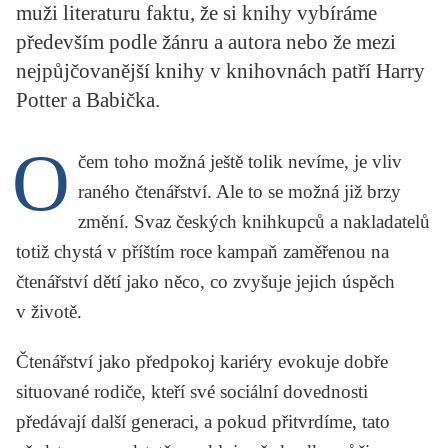
muži literaturu faktu, že si knihy vybíráme
KRITIKA PŘEKLADU
především podle žánru a autora nebo že mezi
UKÁZKA
nejpůjčovanější knihy v knihovnách patří Harry
Potter a Babička.
SLOUPEK
O
ILIGLOSA
čem toho možná ještě tolik nevíme, je vliv
raného čtenářství. Ale to se možná již brzy
změní. Svaz českých knihkupců a nakladatelů
totiž chystá v příštím roce kampaň zaměřenou na
čtenářství dětí jako něco, co zvyšuje jejich úspěch
v životě.
Čtenářství jako předpokoj kariéry evokuje dobře
situované rodiče, kteří své sociální dovednosti
předávají další generaci, a pokud přitvrdíme, tato