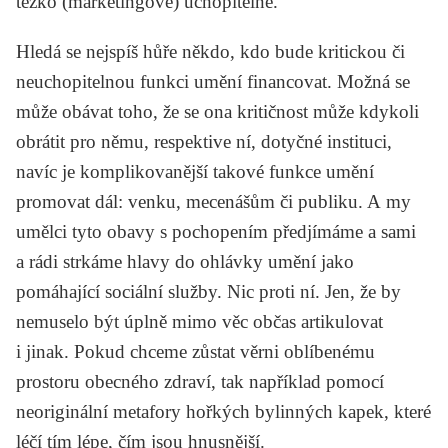
těžko (marketingově) uchopitelné.
Hledá se nejspíš hůře někdo, kdo bude kritickou či
neuchopitelnou funkci umění financovat. Možná se
může obávat toho, že se ona kritičnost může kdykoli
obrátit pro němu, respektive ní, dotyčné instituci,
navíc je komplikovanější takové funkce umění
promovat dál: venku, mecenášům či publiku. A my
umělci tyto obavy s pochopením předjímáme a sami
a rádi strkáme hlavy do ohlávky umění jako
pomáhající sociální služby. Nic proti ní. Jen, že by
nemuselo být úplně mimo věc občas artikulovat
i jinak. Pokud chceme zůstat věrni oblíbenému
prostoru obecného zdraví, tak například pomocí
neoriginální metafory hořkých bylinných kapek, které
léčí tím lépe, čím jsou hnusnější.