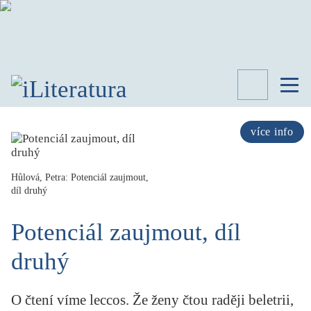
TÉMATA
RECENZE
více info
ROZHOVOR
SPISOVATELÉ
Hůlová, Petra: Potenciál zaujmout,
díl druhý
AKTUALITA
KNIHY
Potenciál zaujmout, díl
PŘEHLED
LITERATURY
druhý
STUDIE
KATEGORIE
PORTRÉT
O čtení víme leccos. Že ženy čtou raději beletrii,