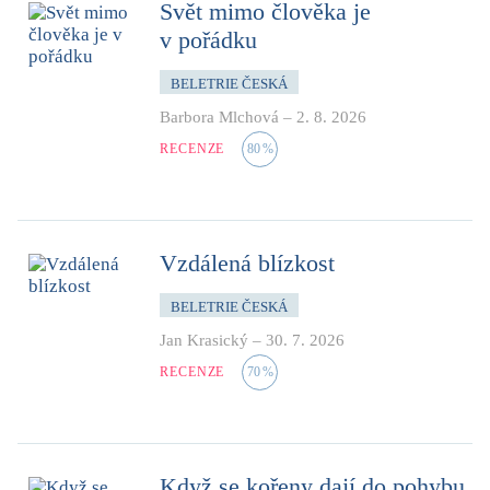
Svět mimo člověka je
v pořádku
BELETRIE ČESKÁ
Barbora Mlchová
–
2. 8. 2026
RECENZE
80
%
Vzdálená blízkost
BELETRIE ČESKÁ
Jan Krasický
–
30. 7. 2026
RECENZE
70
%
Když se kořeny dají do pohybu