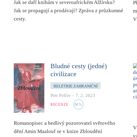
Jak se daří knihám v severoafrickém Alžírsku?
P
Jak se propagují a prodávají? Zpráva z průzkumné
m
cesty.
V
Bludné cesty (jedné)
civilizace
BELETRIE ZAHRANIČNÍ
Petr Felčer
–
7. 2. 2023
RECENZE
90
%
Romanopisec a bedlivý pozorovatel světového
V
dění Amin Maalouf se v knize Zbloudění
v