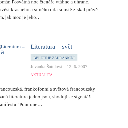
omán Posvátná noc čtenáře vtáhne a uhrane.
ověst krásného a silného díla si jistě získal právě
ím, jak moc je jeho…
Literatura = svět
BELETRIE ZAHRANIČNÍ
Jovanka Šotolová
–
12. 6. 2007
AKTUALITA
rancouzská, frankofonní a světová francouzsky
saná literatura jedno jsou, shodují se signatáři
anifestu "Pour une…