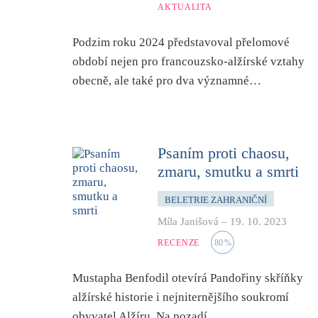
AKTUALITA
Podzim roku 2024 představoval přelomové
období nejen pro francouzsko-alžírské vztahy
obecně, ale také pro dva významné…
Psaním proti chaosu,
zmaru, smutku a smrti
BELETRIE ZAHRANIČNÍ
Míla Janišová
–
19. 10. 2023
RECENZE
80
%
Mustapha Benfodil otevírá Pandořiny skříňky
alžírské historie i nejniternějšího soukromí
obyvatel Alžíru. Na pozadí…