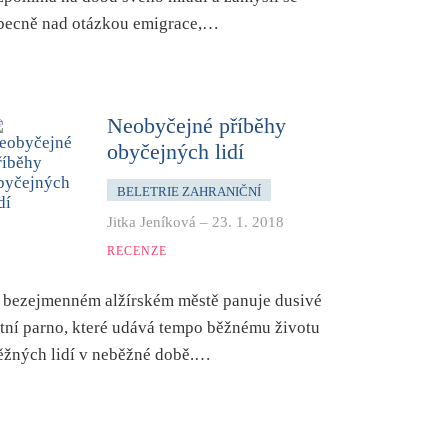
becně nad otázkou emigrace,…
Neobyčejné příběhy
obyčejných lidí
BELETRIE ZAHRANIČNÍ
Jitka Jeníková
–
23. 1. 2018
RECENZE
 bezejmenném alžírském městě panuje dusivé
etní parno, které udává tempo běžnému životu
ěžných lidí v neběžné době.…