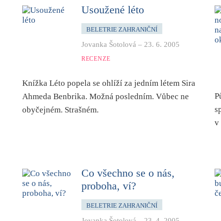
Usoužené léto
BELETRIE ZAHRANIČNÍ
Jovanka Šotolová
–
23. 6. 2005
RECENZE
Knížka Léto popela se ohlíží za jedním létem Sira
P
Ahmeda Benbrika. Možná posledním. Vůbec ne
s
obyčejném. Strašném.
v
Co všechno se o nás,
proboha, ví?
BELETRIE ZAHRANIČNÍ
Jovanka Šotolová
–
23. 4. 2005