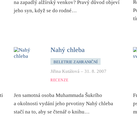
R
na zapadlý alžírský venkov? Pravý důvod objeví
P
jeho syn, když se do rodné…
t
Nahý chleba
BELETRIE ZAHRANIČNÍ
Jiřina Kutálová
–
31. 8. 2007
RECENZE
ti
Jen samotná osoba Muhammada Šukrího
F
a okolnosti vydání jeho prvotiny Nahý chleba
p
stačí na to, aby se čtenář o knihu…
m