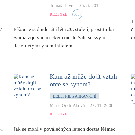
Tomáš Havel
–
25. 3. 2014
RECENZE
60
%
T
Píšou se sedmdesátá léta 20. století, prostitutka
vá
č
Samia žije v marockém městě Salé se svým
d
desetiletým synem Jallalem,…
Kam až může dojít vztah
otce se synem?
BELETRIE ZAHRANIČNÍ
Marie Ondrušková
–
27. 11. 2008
RECENZE
Jak se mohl v poválečných letech dostat Němec
za