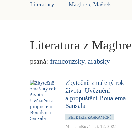
Literatury
Maghreb, Mašrek
Literatura z Maghr
psaná:
francouzsky
,
arabsky
Zbytečně zmařený rok
života. Uvěznění
a propuštění Boualema
Sansala
BELETRIE ZAHRANIČNÍ
Míla Janišová
–
3. 12. 2025