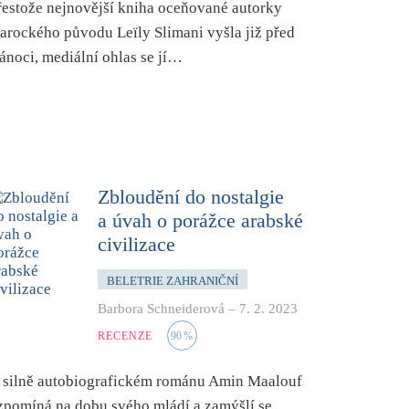
řestože nejnovější kniha oceňované autorky
arockého původu Leïly Slimani vyšla již před
ánoci, mediální ohlas se jí…
Zbloudění do nostalgie
a úvah o porážce arabské
civilizace
BELETRIE ZAHRANIČNÍ
Barbora Schneiderová
–
7. 2. 2023
RECENZE
90
%
 silně autobiografickém románu Amin Maalouf
zpomíná na dobu svého mládí a zamýšlí se