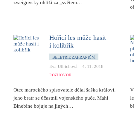
zweigovsky ohlíží za „světem…
o
Hořící les může hasit
i kolibřík
BELETRIE ZAHRANIČNÍ
Eva Ullrichová
–
4. 11. 2018
ROZHOVOR
Otec marockého spisovatele dělal šaška královi,
V
jeho bratr se účastnil vojenského puče. Mahi
l
Binebine bojuje na jiných…
b