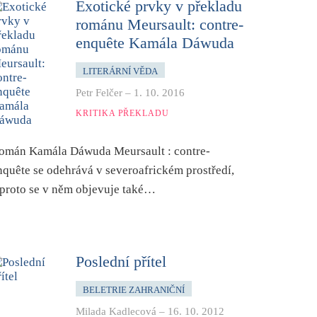
Exotické prvky v překladu
románu Meursault: contre-
enquête Kamála Dáwuda
LITERÁRNÍ VĚDA
Petr Felčer
–
1. 10. 2016
KRITIKA PŘEKLADU
omán Kamála Dáwuda Meursault : contre-
nquête se odehrává v severoafrickém prostředí,
 proto se v něm objevuje také…
Poslední přítel
BELETRIE ZAHRANIČNÍ
Milada Kadlecová
–
16. 10. 2012