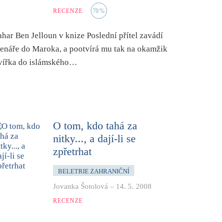
RECENZE
70
%
ahar Ben Jelloun v knize Poslední přítel zavádí
tenáře do Maroka, a pootvírá mu tak na okamžik
vířka do islámského…
O tom, kdo tahá za
nitky..., a dají-li se
zpřetrhat
BELETRIE ZAHRANIČNÍ
Jovanka Šotolová
–
14. 5. 2008
RECENZE