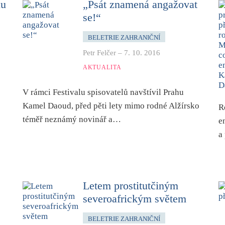
lu
„Psát znamená angažovat
se!“
BELETRIE ZAHRANIČNÍ
Petr Felčer
–
7. 10. 2016
AKTUALITA
V rámci Festivalu spisovatelů navštívil Prahu
Kamel Daoud, před pěti lety mimo rodné Alžírsko
R
téměř neznámý novinář a…
e
a
Letem prostitutčiným
severoafrickým světem
BELETRIE ZAHRANIČNÍ