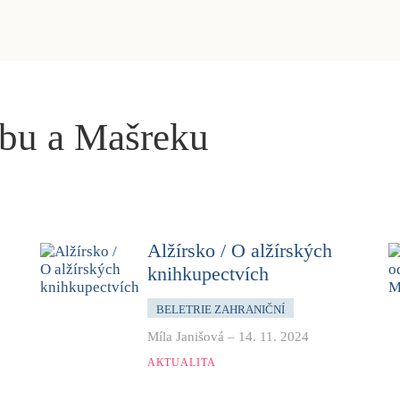
ebu a Mašreku
Alžírsko / O alžírských
knihkupectvích
BELETRIE ZAHRANIČNÍ
Míla Janišová
–
14. 11. 2024
AKTUALITA