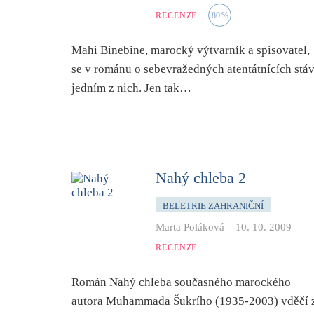
RECENZE
80
%
Mahi Binebine, marocký výtvarník a spisovatel,
se v románu o sebevražedných atentátnících stá
jedním z nich. Jen tak…
Nahý chleba 2
BELETRIE ZAHRANIČNÍ
Marta Poláková
–
10. 10. 2009
RECENZE
Román Nahý chleba současného marockého
autora Muhammada Šukrího (1935-2003) vděčí 