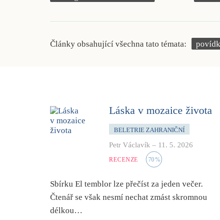
Články obsahující všechna tato témata:
povíd
Láska v mozaice života
BELETRIE ZAHRANIČNÍ
Petr Václavík
–
11. 5. 2026
RECENZE
70
%
Sbírku
El temblor
lze přečíst za jeden večer.
Čtenář se však nesmí nechat zmást skromnou
délkou…