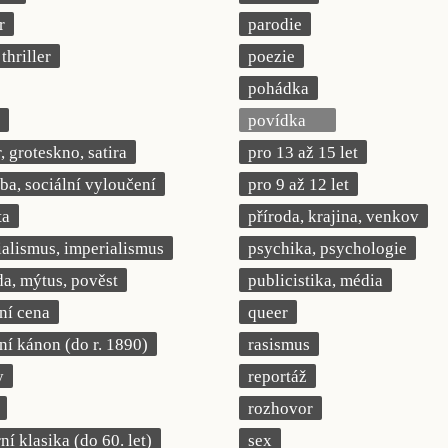
r
parodie
thriller
poezie
pohádka
povídka
 groteskno, satira
pro 13 až 15 let
a, sociální vyloučení
pro 9 až 12 let
ta
příroda, krajina, venkov
ialismus, imperialismus
psychika, psychologie
a, mýtus, pověst
publicistika, média
rní cena
queer
rní kánon (do r. 1890)
rasismus
y
reportáž
rozhovor
í klasika (do 60. let)
sex