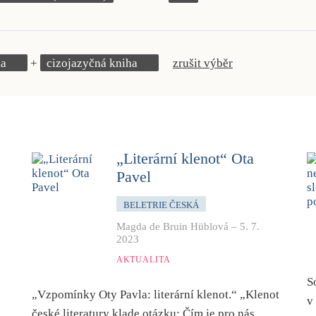
ka
cizojazyčná kniha
zrušit výběr
„Literární klenot“ Ota
Pavel
BELETRIE ČESKÁ
Magda de Bruin Hüblová
–
5. 7.
2023
AKTUALITA
S
„Vzpomínky Oty Pavla: literární klenot.“ „Klenot
v
české literatury klade otázku: Čím je pro nás