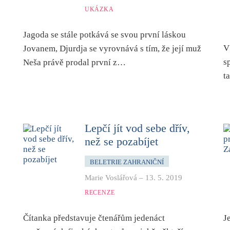
UKÁZKA
Jagoda se stále potkává se svou první láskou
V
Jovanem, Djurdja se vyrovnává s tím, že její muž
s
Neša právě prodal první z…
t
Lepčí jít vod sebe dřív,
než se pozabíjet
BELETRIE ZAHRANIČNÍ
Marie Voslářová
–
13. 5. 2019
RECENZE
Čítanka představuje čtenářům jedenáct
J