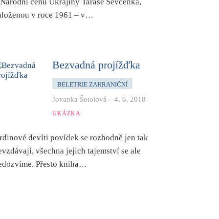
 Národní cenu Ukrajiny Tarase Ševčenka,
aloženou v roce 1961 – v…
Bezvadná projížďka
BELETRIE ZAHRANIČNÍ
Jovanka Šotolová
–
4. 6. 2018
UKÁZKA
rdinové devíti povídek se rozhodně jen tak
evzdávají, všechna jejich tajemství se ale
edozvíme. Přesto kniha…