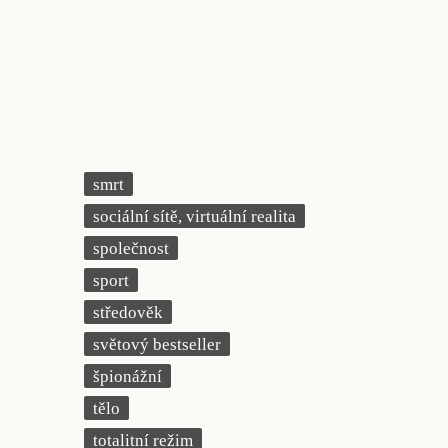
smrt
sociální sítě, virtuální realita
společnost
sport
středověk
světový bestseller
špionážní
tělo
totalitní režim