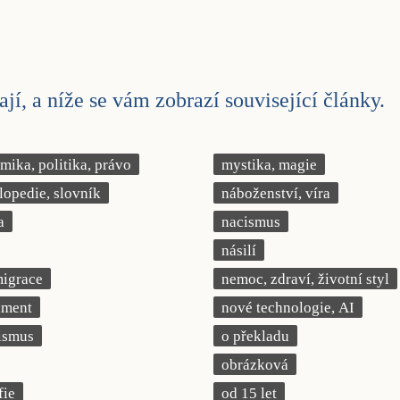
jí, a níže se vám zobrazí související články.
ika, politika, právo
mystika, magie
lopedie, slovník
náboženství, víra
a
nacismus
násilí
migrace
nemoc, zdraví, životní styl
iment
nové technologie, AI
ismus
o překladu
obrázková
fie
od 15 let