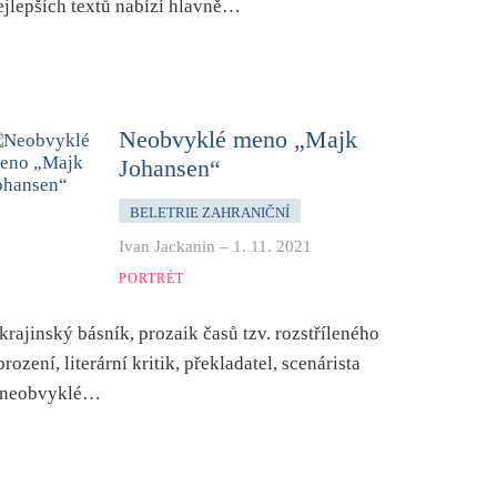
ejlepších textů nabízí hlavně…
Neobvyklé meno „Majk
Johansen“
BELETRIE ZAHRANIČNÍ
Ivan Jackanin
–
1. 11. 2021
PORTRÉT
krajinský básník, prozaik časů tzv. rozstříleného
brození, literární kritik, překladatel, scenárista
 neobvyklé…