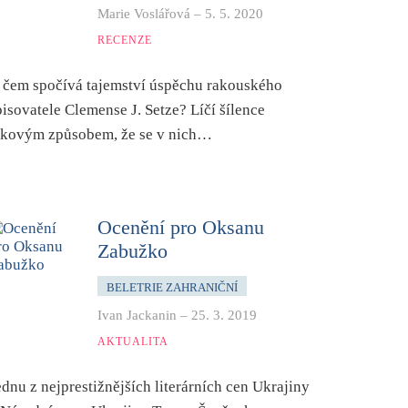
Marie Voslářová
–
5. 5. 2020
RECENZE
 čem spočívá tajemství úspěchu rakouského
pisovatele Clemense J. Setze? Líčí šílence
akovým způsobem, že se v nich…
Ocenění pro Oksanu
Zabužko
BELETRIE ZAHRANIČNÍ
Ivan Jackanin
–
25. 3. 2019
AKTUALITA
ednu z nejprestižnějších literárních cen Ukrajiny