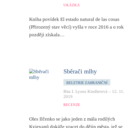
UKÁZKA
Kniha povídek El estado natural de las cosas
(Přirozený stav věcí) vyšla v roce 2016 a o rok
později získala…
Sběrači mlhy
BELETRIE ZAHRANIČNÍ
Rita I. Lyons Kindlerová
–
12. 11.
2019
RECENZE
Oles Ilčenko se jako jeden z mála rodilých
Kyjevanů dokáže vracet do dějin města, jež se