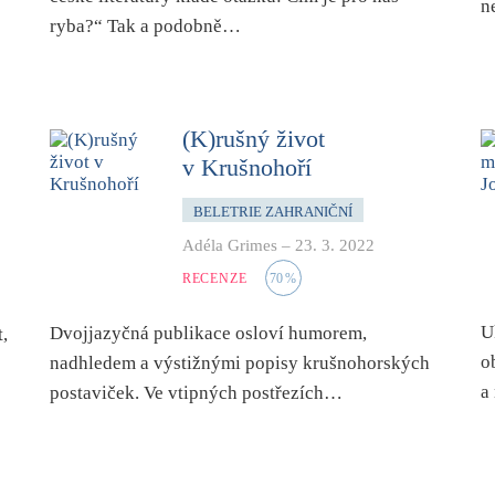
n
ryba?“ Tak a podobně…
(K)rušný život
v Krušnohoří
BELETRIE ZAHRANIČNÍ
Adéla Grimes
–
23. 3. 2022
RECENZE
70
%
U
Dvojjazyčná publikace osloví humorem,
,
o
nadhledem a výstižnými popisy krušnohorských
a
postaviček. Ve vtipných postřezích…