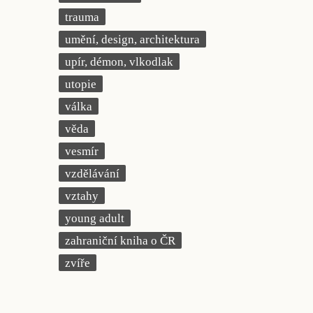
trauma
umění, design, architektura
upír, démon, vlkodlak
utopie
válka
věda
vesmír
vzdělávání
vztahy
young adult
zahraniční kniha o ČR
zvíře