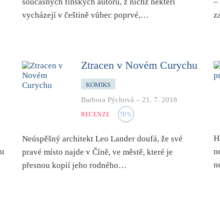
současných finských autorů, z nichž někteří
–
vycházejí v češtině vůbec poprvé,…
z
Ztracen v Novém Curychu
KOMIKS
Barbora Pýchová
–
21. 7. 2018
RECENZE
70
%
H
Neúspěšný architekt Leo Lander doufá, že své
mu
n
pravé místo najde v Číně, ve městě, které je
n
přesnou kopií jeho rodného…