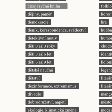
cizojazyčná kniha
folklo
dějiny, paměť
horor, 
demokracie
hra
deník, korespondence, svědectví
hudba
detektivní motiv
humor,
děti 0 až 3 roky
chudob
děti 3 až 6 let
identi
děti 6 až 9 let
kolon
dětská naučná
legend
dětství
literá
dezinformace, extremismus
literá
divadlo
mang
dobrodružství, napětí
město
ekologie, klimatická změna
modern