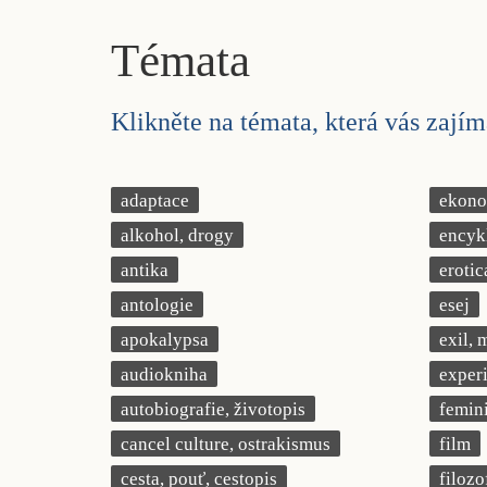
Témata
Klikněte na témata, která vás zajíma
adaptace
ekonom
alkohol, drogy
encyk
antika
erotic
antologie
esej
apokalypsa
exil, 
audiokniha
exper
autobiografie, životopis
femin
cancel culture, ostrakismus
film
cesta, pouť, cestopis
filozo