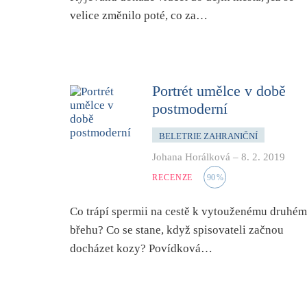
velice změnilo poté, co za…
Portrét umělce v době
postmoderní
BELETRIE ZAHRANIČNÍ
Johana Horálková
–
8. 2. 2019
RECENZE
90
%
Co trápí spermii na cestě k vytouženému druhé
břehu? Co se stane, když spisovateli začnou
docházet kozy? Povídková…