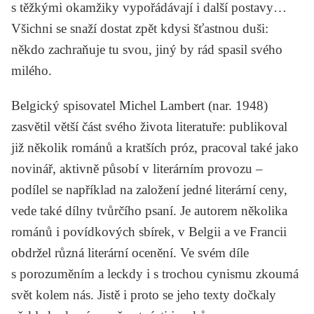
s těžkými okamžiky vypořádávají i další postavy…
Všichni se snaží dostat zpět kdysi šťastnou duši:
někdo zachraňuje tu svou, jiný by rád spasil svého
milého.
Belgický spisovatel
Michel Lambert
(nar. 1948)
zasvětil větší část svého života literatuře: publikoval
již několik románů a kratších próz, pracoval také jako
novinář, aktivně působí v literárním provozu –
podílel se například na založení jedné literární ceny,
vede také dílny tvůrčího psaní. Je autorem několika
románů i povídkových sbírek, v Belgii a ve Francii
obdržel různá literární ocenění. Ve svém díle
s porozuměním a leckdy i s trochou cynismu zkoumá
svět kolem nás. Jistě i proto se jeho texty dočkaly