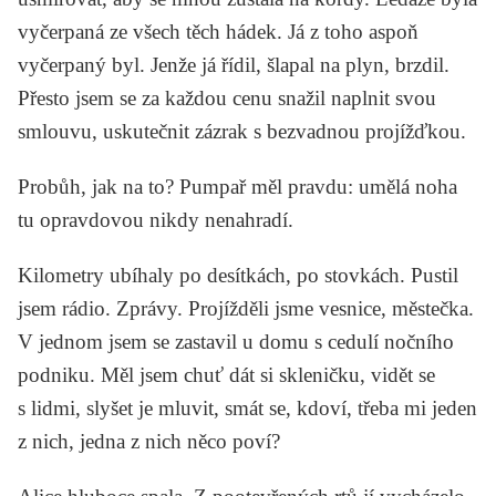
vyčerpaná ze všech těch hádek. Já z toho aspoň
vyčerpaný byl. Jenže já řídil, šlapal na plyn, brzdil.
Přesto jsem se za každou cenu snažil naplnit svou
smlouvu, uskutečnit zázrak s bezvadnou projížďkou.
Probůh, jak na to? Pumpař měl pravdu: umělá noha
tu opravdovou nikdy nenahradí.
Kilometry ubíhaly po desítkách, po stovkách. Pustil
jsem rádio. Zprávy. Projížděli jsme vesnice, městečka.
V jednom jsem se zastavil u domu s cedulí nočního
podniku. Měl jsem chuť dát si skleničku, vidět se
s lidmi, slyšet je mluvit, smát se, kdoví, třeba mi jeden
z nich, jedna z nich něco poví?