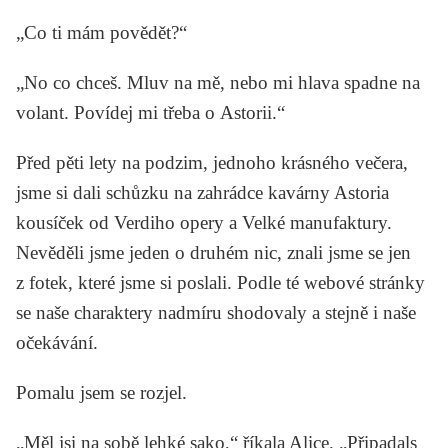
„Co ti mám povědět?“
„No co chceš. Mluv na mě, nebo mi hlava spadne na
volant. Povídej mi třeba o Astorii.“
Před pěti lety na podzim, jednoho krásného večera,
jsme si dali schůzku na zahrádce kavárny Astoria
kousíček od Verdiho opery a Velké manufaktury.
Nevěděli jsme jeden o druhém nic, znali jsme se jen
z fotek, které jsme si poslali. Podle té webové stránky
se naše charaktery nadmíru shodovaly a stejně i naše
očekávání.
Pomalu jsem se rozjel.
„Měl jsi na sobě lehké sako,“ říkala Alice. „Připadals