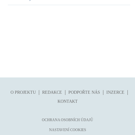
O PROJEKTU
REDAKCE
PODPOŘTE NÁS
INZERCE
KONTAKT
OCHRANA OSOBNÍCH ÚDAJŮ
NASTAVENÍ COOKIES