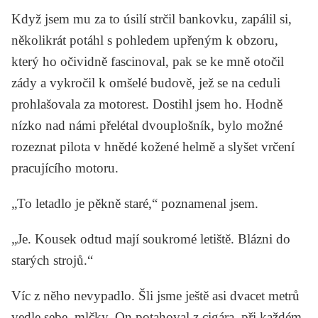
Když jsem mu za to úsilí strčil bankovku, zapálil si,
několikrát potáhl s pohledem upřeným k obzoru,
který ho očividně fascinoval, pak se ke mně otočil
zády a vykročil k omšelé budově, jež se na ceduli
prohlašovala za motorest. Dostihl jsem ho. Hodně
nízko nad námi přelétal dvouplošník, bylo možné
rozeznat pilota v hnědé kožené helmě a slyšet vrčení
pracujícího motoru.
„To letadlo je pěkně staré,“ poznamenal jsem.
„Je. Kousek odtud mají soukromé letiště. Blázni do
starých strojů.“
Víc z něho nevypadlo. Šli jsme ještě asi dvacet metrů
vedle sebe, mlčky. On potahoval z cigára, při každém