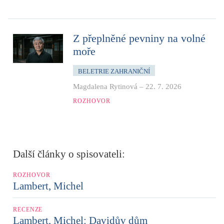
Z přeplněné pevniny na volné
moře
BELETRIE ZAHRANIČNÍ
Magdalena Rytinová
–
22. 7. 2026
ROZHOVOR
Další články o spisovateli:
ROZHOVOR
Lambert, Michel
RECENZE
Lambert, Michel: Davidův dům