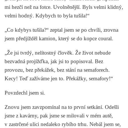
mi hezčí než na fotce. Uvolněnější. Byls velmi klidný,
velmi hodný. Kdybych to byla tušila!“
„Co kdybys tušila?“ zeptal jsem se po chvíli, zrovna
jsem předjížděl kamion, který se do kopce coural.
„Že jsi tvrdý, nelítostný člověk. Že život nebude
bezvadná projížďka, jak jsi to popisoval. Bez
provozu, bez překážek, bez stání na semaforech.
Kecy! Teď zažíváme jen to. Překážky, semafory!“
Povzdechl jsem si.
Znovu jsem zavzpomínal na to první setkání. Odešli
jsme z kavárny, pak jsme se milovali v mém autě,
v zastrčené ulici nedaleko rybího trhu. Nebál jsem se,