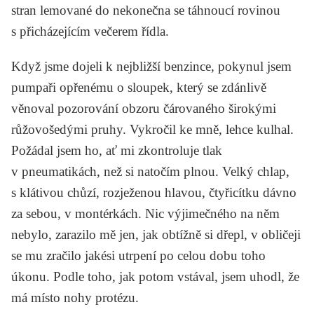
stran lemované do nekonečna se táhnoucí rovinou
s přicházejícím večerem řídla.
Když jsme dojeli k nejbližší benzince, pokynul jsem
pumpaři opřenému o sloupek, který se zdánlivě
věnoval pozorování obzoru čárovaného širokými
růžovošedými pruhy. Vykročil ke mně, lehce kulhal.
Požádal jsem ho, ať mi zkontroluje tlak
v pneumatikách, než si natočím plnou. Velký chlap,
s klátivou chůzí, rozježenou hlavou, čtyřicítku dávno
za sebou, v montérkách. Nic výjimečného na něm
nebylo, zarazilo mě jen, jak obtížně si dřepl, v obličeji
se mu zračilo jakési utrpení po celou dobu toho
úkonu. Podle toho, jak potom vstával, jsem uhodl, že
má místo nohy protézu.