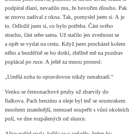
podpíral dlaní, nevadilo mu, že hovořím dlouho. Pak
se znovu zadíval z okna. Tak, pomyslel jsem si. A je
to. Odložil jsem si, co bylo potřeba. Část svého
strachu, část sebe sama. Už stačilo jen zvednout se
a opět se vydat na cestu. Když jsem procházel kolem
něho a bezděčně se ho dotkl, zběžně mě na pozdrav
poplácal po ruce. A ještě za mnou pronesl:
„Umělá noha tu opravdovou nikdy nenahradí.“
Venku se černonachové pruhy už zbarvily do
fialkova. Pach benzinu a oleje byl teď se soumrakem
mnohem znatelnější, nemusel soupeřit s vůní okolních
polí, ve dne rozpálených od slunce.
Alice pořád spala, krčila se v sedadle. Jeden by