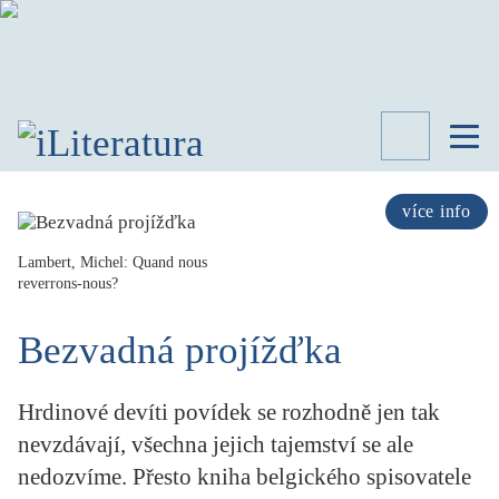
TÉMATA
RECENZE
více info
ROZHOVOR
SPISOVATELÉ
Lambert, Michel: Quand nous
reverrons-nous?
AKTUALITA
KNIHY
Bezvadná projížďka
PŘEHLED
LITERATURY
Hrdinové devíti povídek se rozhodně jen tak
STUDIE
KATEGORIE
nevzdávají, všechna jejich tajemství se ale
PORTRÉT
nedozvíme. Přesto kniha belgického spisovatele