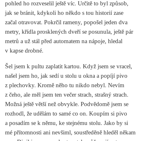
pohled ho rozveselil ještě víc. Určitě to byl způsob,
jak se bránit, kdykoli ho někdo s tou historií zase
začal otravovat. Pokrčil rameny, popošel jeden dva
metry, křídla prosklených dveří se posunula, ještě pár
metrů a už stál před automatem na nápoje, hledal
v kapse drobné.
Šel jsem k pultu zaplatit kartou. Když jsem se vracel,
našel jsem ho, jak sedí u stolu u okna a popíjí pivo
z plechovky. Kromě něho tu nikdo nebyl. Nevím
z čeho, ale měl jsem ten večer strach, strašný strach.
Možná ještě větší než obvykle. Podvědomě jsem se
rozhodl, že udělám to samé co on. Koupím si pivo
a posadím se k němu, ke stejnému stolu. Jako by si
mé přítomnosti ani nevšiml, soustředěně hleděl někam