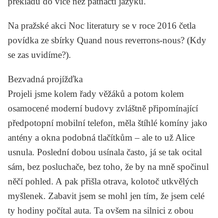
překladu do více než patnácti jazyků.
Na pražské akci Noc literatury se v roce 2016 četla
povídka ze sbírky
Quand nous reverrons-nous?
(Kdy
se zas uvidíme?).
Bezvadná projížďka
Projeli jsme kolem řady věžáků a potom kolem
osamocené moderní budovy zvláštně připomínající
předpotopní mobilní telefon, měla štíhlé komíny jako
antény a okna podobná tlačítkům – ale to už Alice
usnula. Poslední dobou usínala často, já se tak ocital
sám, bez posluchače, bez toho, že by na mně spočinul
něčí pohled. A pak přišla otrava, kolotoč utkvělých
myšlenek. Zabavit jsem se mohl jen tím, že jsem celé
ty hodiny počítal auta. Ta ovšem na silnici z obou