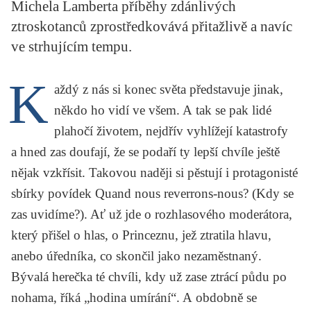
Michela Lamberta příběhy zdánlivých
KRITIKA PŘEKLADU
ztroskotanců zprostředkovává přitažlivě a navíc
UKÁZKA
ve strhujícím tempu.
SLOUPEK
K
aždý z nás si konec světa představuje jinak,
ILIGLOSA
někdo ho vidí ve všem. A tak se pak lidé
plahočí životem, nejdřív vyhlížejí katastrofy
a hned zas doufají, že se podaří ty lepší chvíle ještě
nějak vzkřísit. Takovou naději si pěstují i protagonisté
sbírky povídek
Quand nous reverrons-nous?
(Kdy se
zas uvidíme?). Ať už jde o rozhlasového moderátora,
který přišel o hlas, o Princeznu, jež ztratila hlavu,
anebo úředníka, co skončil jako nezaměstnaný.
Bývalá herečka té chvíli, kdy už zase ztrácí půdu po
nohama, říká „hodina umírání“. A obdobně se