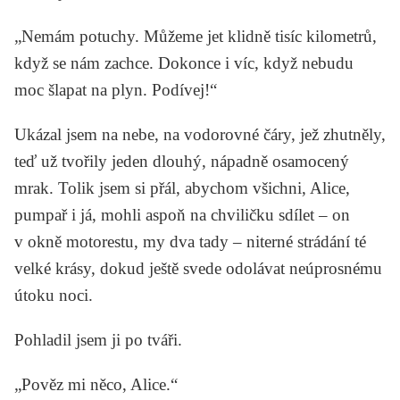
„Nemám potuchy. Můžeme jet klidně tisíc kilometrů,
když se nám zachce. Dokonce i víc, když nebudu
moc šlapat na plyn. Podívej!“
Ukázal jsem na nebe, na vodorovné čáry, jež zhutněly,
teď už tvořily jeden dlouhý, nápadně osamocený
mrak. Tolik jsem si přál, abychom všichni, Alice,
pumpař i já, mohli aspoň na chviličku sdílet – on
v okně motorestu, my dva tady – niterné strádání té
velké krásy, dokud ještě svede odolávat neúprosnému
útoku noci.
Pohladil jsem ji po tváři.
„Pověz mi něco, Alice.“