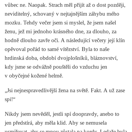
vůbec ne. Naopak. Strach měl přijít až o dost později,
neviditelný, schovaný v nejtajnějším záhybu mého
mozku. Tehdy večer jsem si myslel, že jsem našel
ženu, jež mi jednoho krásného dne, za dlouho, za
hodně dlouho zavře oči. A následující večery její klín
opěvoval pořád to samé vítězství. Byla to naše
hrdinská doba, období dvojplošníků, bláznovství,
kdy jsme se odvážně pouštěli do vzduchu jen
v obyčejné kožené helmě.
„Jsi nejnespravedlivější žena na světě. Fakt. A už zase
spi!“
Nikdy jsem nevěděl, jestli spí doopravdy, anebo to
jen předstírá, aby měla klid. Aby se nemusela
usmiřovat, aby se mnou zůstala na kordy. Ledaže byla