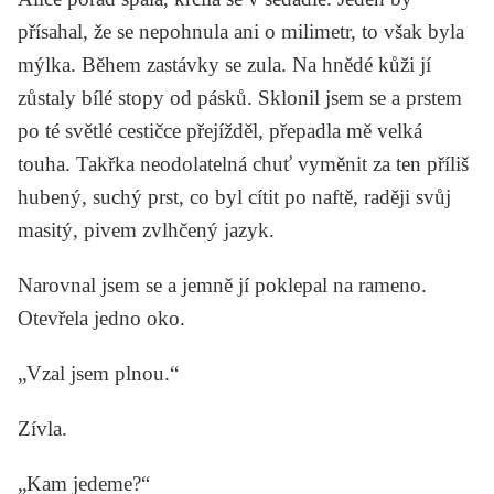
přísahal, že se nepohnula ani o milimetr, to však byla
mýlka. Během zastávky se zula. Na hnědé kůži jí
zůstaly bílé stopy od pásků. Sklonil jsem se a prstem
po té světlé cestičce přejížděl, přepadla mě velká
touha. Takřka neodolatelná chuť vyměnit za ten příliš
hubený, suchý prst, co byl cítit po naftě, raději svůj
masitý, pivem zvlhčený jazyk.
Narovnal jsem se a jemně jí poklepal na rameno.
Otevřela jedno oko.
„Vzal jsem plnou.“
Zívla.
„Kam jedeme?“