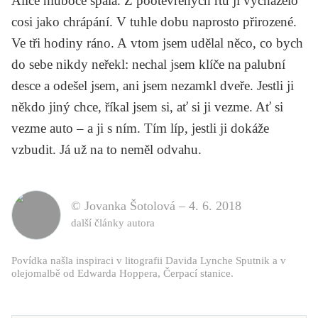
Alice hluboce spala. Z pootevřených rtů jí vycházelo
cosi jako chrápání. V tuhle dobu naprosto přirozené.
Ve tři hodiny ráno. A vtom jsem udělal něco, co bych
do sebe nikdy neřekl: nechal jsem klíče na palubní
desce a odešel jsem, ani jsem nezamkl dveře. Jestli ji
někdo jiný chce, říkal jsem si, ať si ji vezme. Ať si
vezme auto – a ji s ním. Tím líp, jestli ji dokáže
vzbudit. Já už na to neměl odvahu.
© Jovanka Šotolová –
4. 6. 2018
další články autora
Povídka našla inspiraci v litografii Davida Lynche
Sputnik
a v
olejomalbě od Edwarda Hoppera,
Čerpací stanice
.