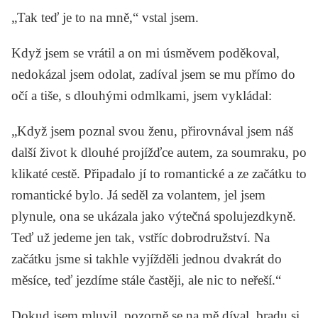
„Tak teď je to na mně,“ vstal jsem.
Když jsem se vrátil a on mi úsměvem poděkoval,
nedokázal jsem odolat, zadíval jsem se mu přímo do
očí a tiše, s dlouhými odmlkami, jsem vykládal:
„Když jsem poznal svou ženu, přirovnával jsem náš
další život k dlouhé projížďce autem, za soumraku, po
klikaté cestě. Připadalo jí to romantické a ze začátku to
romantické bylo. Já seděl za volantem, jel jsem
plynule, ona se ukázala jako výtečná spolujezdkyně.
Teď už jedeme jen tak, vstříc dobrodružství. Na
začátku jsme si takhle vyjížděli jednou dvakrát do
měsíce, teď jezdíme stále častěji, ale nic to neřeší.“
Dokud jsem mluvil, pozorně se na mě díval, bradu si