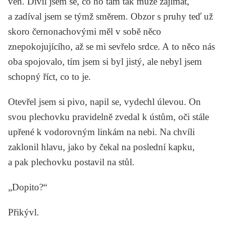
ven. Divil jsem se, co ho tam tak může zajímat,
a zadíval jsem se týmž směrem. Obzor s pruhy teď už
skoro černonachovými měl v sobě něco
znepokojujícího, až se mi sevřelo srdce. A to něco nás
oba spojovalo, tím jsem si byl jistý, ale nebyl jsem
schopný říct, co to je.
Otevřel jsem si pivo, napil se, vydechl úlevou. On
svou plechovku pravidelně zvedal k ústům, oči stále
upřené k vodorovným linkám na nebi. Na chvíli
zaklonil hlavu, jako by čekal na poslední kapku,
a pak plechovku postavil na stůl.
„Dopito?“
Přikývl.