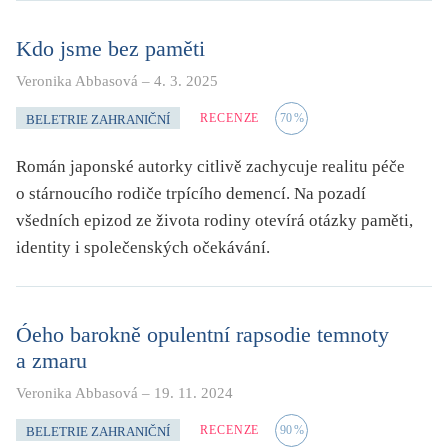
Kdo jsme bez paměti
Veronika Abbasová
–
4. 3. 2025
RECENZE
70
%
BELETRIE ZAHRANIČNÍ
Román japonské autorky citlivě zachycuje realitu péče
o stárnoucího rodiče trpícího demencí. Na pozadí
všedních epizod ze života rodiny otevírá otázky paměti,
identity i společenských očekávání.
Óeho barokně opulentní rapsodie temnoty
a zmaru
Veronika Abbasová
–
19. 11. 2024
RECENZE
90
%
BELETRIE ZAHRANIČNÍ