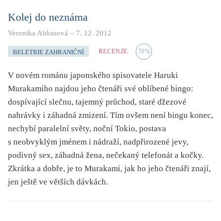
Kolej do neznáma
Veronika Abbasová
–
7. 12. 2012
RECENZE
70
%
BELETRIE ZAHRANIČNÍ
V novém románu japonského spisovatele Haruki
Murakamiho najdou jeho čtenáři své oblíbené bingo:
dospívající slečnu, tajemný průchod, staré džezové
nahrávky i záhadná zmizení. Tím ovšem není bingu konec,
nechybí paralelní světy, noční Tokio, postava
s neobvyklým jménem i nádraží, nadpřirozené jevy,
podivný sex, záhadná žena, nečekaný telefonát a kočky.
Zkrátka a dobře, je to Murakami, jak ho jeho čtenáři znají,
jen ještě ve větších dávkách.