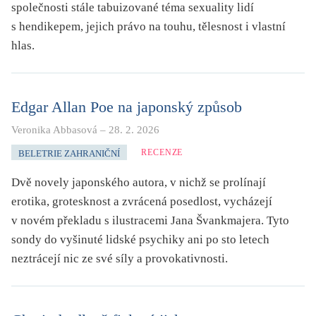
společnosti stále tabuizované téma sexuality lidí
s hendikepem, jejich právo na touhu, tělesnost i vlastní
hlas.
Edgar Allan Poe na japonský způsob
Veronika Abbasová
–
28. 2. 2026
RECENZE
BELETRIE ZAHRANIČNÍ
Dvě novely japonského autora, v nichž se prolínají
erotika, grotesknost a zvrácená posedlost, vycházejí
v novém překladu s ilustracemi Jana Švankmajera. Tyto
sondy do vyšinuté lidské psychiky ani po sto letech
neztrácejí nic ze své síly a provokativnosti.