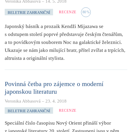
Veronika Abbasová
–
14. 5. 2018
RECENZE
80
%
BELETRIE ZAHRANIČNÍ
Japonský básník a prozaik Kendži Mijazawa se
s odstupem století poprvé představuje českým čtenářům,
a to povídkovým souborem Noc na galaktické železnici.
Ukazuje se nám jako milující bratr, přítel zvířat a trpících,
altruista a originální stylista.
Povinná četba pro zájemce o moderní
japonskou literaturu
Veronika Abbasová
–
23. 4. 2018
RECENZE
BELETRIE ZAHRANIČNÍ
Speciální číslo časopisu Nový Orient přináší výbor
z japonské literatury 20. století. Zastoupeni jsou v něm