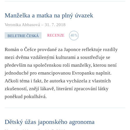
Manželka a matka na plný úvazek
Veronika Abbasová
–
31. 7. 2018
RECENZE
40
%
BELETRIE ČESKÁ
Román o Češce provdané za Japonce reflektuje rozdíly
mezi dvěma vzdálenými kulturami a soustřeďuje se
především na společenskou roli manželky, kterou není
jednoduché pro emancipovanou Evropanku naplnit.
Ačkoli téma i fakt, že autorka vycházela z vlastních
zkušeností, znějí lákavě, literární zpracování látky
poněkud pokulhává.
Dětský úžas japonského agronoma