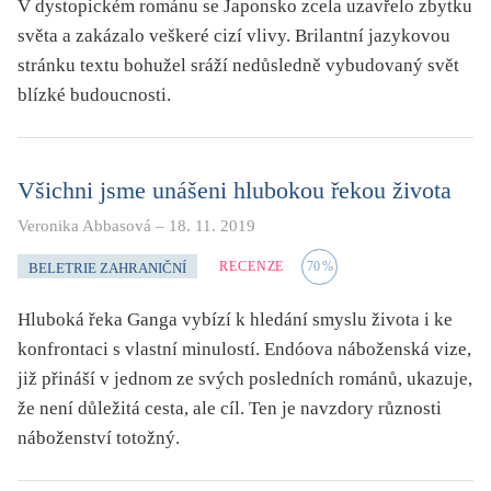
V dystopickém románu se Japonsko zcela uzavřelo zbytku
světa a zakázalo veškeré cizí vlivy. Brilantní jazykovou
stránku textu bohužel sráží nedůsledně vybudovaný svět
blízké budoucnosti.
Všichni jsme unášeni hlubokou řekou života
Veronika Abbasová
–
18. 11. 2019
RECENZE
70
%
BELETRIE ZAHRANIČNÍ
Hluboká řeka Ganga vybízí k hledání smyslu života i ke
konfrontaci s vlastní minulostí. Endóova náboženská vize,
již přináší v jednom ze svých posledních románů, ukazuje,
že není důležitá cesta, ale cíl. Ten je navzdory různosti
náboženství totožný.