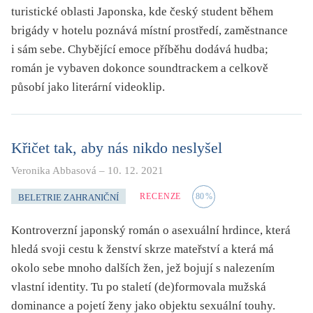
turistické oblasti Japonska, kde český student během
brigády v hotelu poznává místní prostředí, zaměstnance
i sám sebe. Chybějící emoce příběhu dodává hudba;
román je vybaven dokonce soundtrackem a celkově
působí jako literární videoklip.
Křičet tak, aby nás nikdo neslyšel
Veronika Abbasová
–
10. 12. 2021
RECENZE
80
%
BELETRIE ZAHRANIČNÍ
Kontroverzní japonský román o asexuální hrdince, která
hledá svoji cestu k ženství skrze mateřství a která má
okolo sebe mnoho dalších žen, jež bojují s nalezením
vlastní identity. Tu po staletí (de)formovala mužská
dominance a pojetí ženy jako objektu sexuální touhy.