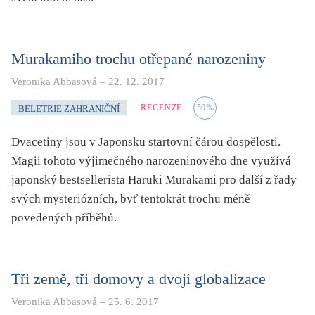
Murakamiho trochu otřepané narozeniny
Veronika Abbasová
–
22. 12. 2017
RECENZE
50
%
BELETRIE ZAHRANIČNÍ
Dvacetiny jsou v Japonsku startovní čárou dospělosti.
Magii tohoto výjimečného narozeninového dne využívá
japonský bestsellerista Haruki Murakami pro další z řady
svých mysteriózních, byť tentokrát trochu méně
povedených příběhů.
Tři země, tři domovy a dvojí globalizace
Veronika Abbasová
–
25. 6. 2017