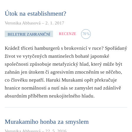
Útok na establishment?
Veronika Abbasová
–
2. 1. 2017
RECENZE
70
%
BELETRIE ZAHRANIČNÍ
Krádež třiceti hamburgerů s brokovnicí v ruce? Spořádaný
život ve vytyčených mantinelech bohaté japonské
společnosti způsobuje metafyzický hlad, který může být
zahnán jen útokem či agresivním zmocněním se něčeho,
co člověku nepatří. Haruki Murakami opět překračuje
hranice normálnosti a nutí nás se zamyslet nad zdánlivě
absurdním příběhem neukojitelného hladu.
Murakamiho honba za smyslem
Veronika Abbasová
–
22. 5. 2016