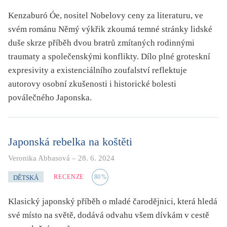
Kenzaburó Óe, nositel Nobelovy ceny za literaturu, ve
svém románu Němý výkřik zkoumá temné stránky lidské
duše skrze příběh dvou bratrů zmítaných rodinnými
traumaty a společenskými konflikty. Dílo plné groteskní
expresivity a existenciálního zoufalství reflektuje
autorovy osobní zkušenosti i historické bolesti
poválečného Japonska.
Japonská rebelka na koštěti
Veronika Abbasová
–
28. 6. 2024
RECENZE
80
%
DĚTSKÁ
Klasický japonský příběh o mladé čarodějnici, která hledá
své místo na světě, dodává odvahu všem dívkám v cestě