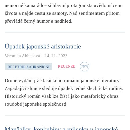
nemocné kamarádce si hlavní protagonista uvědomí cenu
života a najde cestu ze samoty. Nad sentimentem přitom
převládá černý humor a nadhled.
Úpadek japonské aristokracie
Veronika Abbasová
–
14. 11. 2023
RECENZE
70
%
BELETRIE ZAHRANIČNÍ
Druhé vydání již klasického románu japonské literatury
Zapadající slunce sleduje úpadek jedné šlechtické rodiny.
Historický román však lze číst i jako metaforický obraz
soudobé japonské společnosti.
Manželky, konkubíny a milenky v japonské