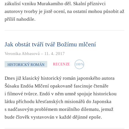
zákulisí vzniku Murakamiho děl. Skalní příznivci
autorovy tvorby je jistě ocení, na ostatní mohou působit až
příliš nahodile.
Jak obstát tváří tvář Božímu mlčení
Veronika Abbasová
–
11. 4. 2017
RECENZE
HISTORICKÝ ROMÁN
100
%
Dnes již klasický historický román japonského autora
Šúsaku Endóa Mlčení opakovaně fascinuje čtenáře
i filmové tvůrce. Endó v něm umně spojuje historickou
látku příchodu křesťanských misionářů do Japonska
s nadčasovým problémem morálního dilematu, jemuž
bude člověk vystavován v každé dějinné epoše.