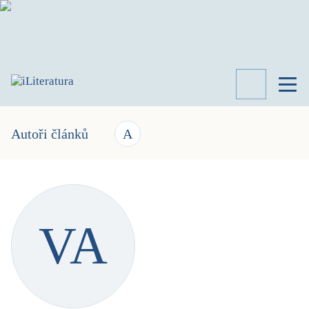
TÉMATA
RECENZE
Autoři článků
A
ROZHOVOR
SPISOVATELÉ
AKTUALITA
KNIHY
VA
PŘEHLED
LITERATURY
STUDIE
KATEGORIE
PORTRÉT