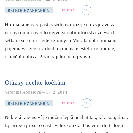
RECENZE
70
%
BELETRIE ZAHRANIČNÍ
Hrdina lapený v pasti všednosti zažije na výpravě za
neobyčejnou ovcí to největší dobrodružství ze všech –
setkání se smrtí. Jeden z raných Murakamiho románů
pojednává, zcela v duchu japonské estetické tradice,
o umění milovat život v jeho pomíjivosti.
Otázky nechte kočkám
Veronika Abbasová
–
17. 2. 2014
RECENZE
70
%
BELETRIE ZAHRANIČNÍ
Některá tajemství je možná lepší nechat tak, jak jsou, jinak
by příběh přišel o část svého kouzla. Poslední díl trilogie