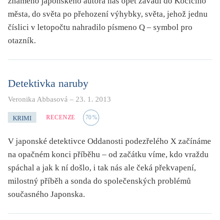
známého japonského autora nás opět zavádí do Kočičího
města, do světa po přehození výhybky, světa, jehož jednu
číslici v letopočtu nahradilo písmeno Q – symbol pro
otazník.
Detektivka naruby
Veronika Abbasová
–
23. 1. 2013
RECENZE
70
%
KRIMI
V japonské detektivce Oddanosti podezřelého X začínáme
na opačném konci příběhu – od začátku víme, kdo vraždu
spáchal a jak k ní došlo, i tak nás ale čeká překvapení,
milostný příběh a sonda do společenských problémů
současného Japonska.