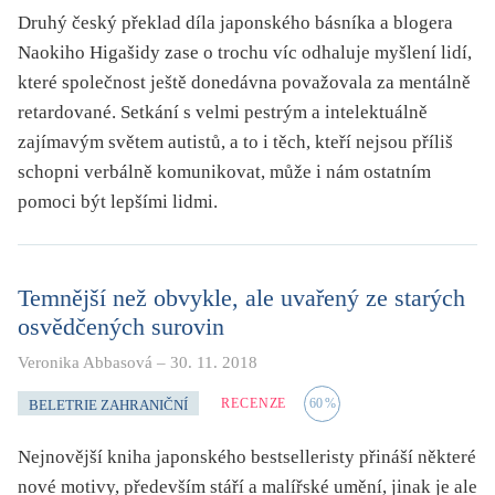
Druhý český překlad díla japonského básníka a blogera
Naokiho Higašidy zase o trochu víc odhaluje myšlení lidí,
které společnost ještě donedávna považovala za mentálně
retardované. Setkání s velmi pestrým a intelektuálně
zajímavým světem autistů, a to i těch, kteří nejsou příliš
schopni verbálně komunikovat, může i nám ostatním
pomoci být lepšími lidmi.
Temnější než obvykle, ale uvařený ze starých
osvědčených surovin
Veronika Abbasová
–
30. 11. 2018
RECENZE
60
%
BELETRIE ZAHRANIČNÍ
Nejnovější kniha japonského bestselleristy přináší některé
nové motivy, především stáří a malířské umění, jinak je ale