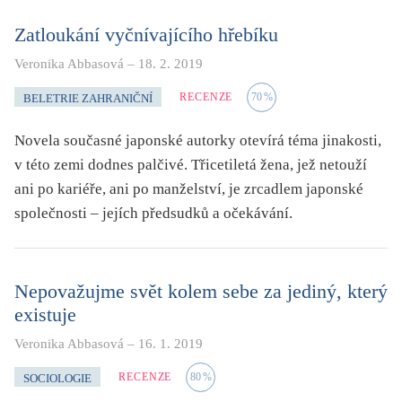
Zatloukání vyčnívajícího hřebíku
Veronika Abbasová
–
18. 2. 2019
RECENZE
70
%
BELETRIE ZAHRANIČNÍ
Novela současné japonské autorky otevírá téma jinakosti,
v této zemi dodnes palčivé. Třicetiletá žena, jež netouží
ani po kariéře, ani po manželství, je zrcadlem japonské
společnosti – jejích předsudků a očekávání.
Nepovažujme svět kolem sebe za jediný, který
existuje
Veronika Abbasová
–
16. 1. 2019
RECENZE
80
%
SOCIOLOGIE