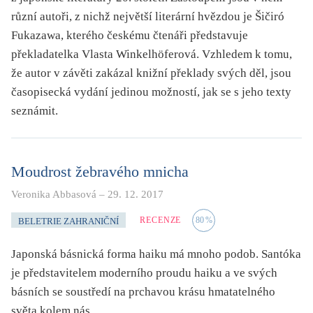
různí autoři, z nichž největší literární hvězdou je Šičiró
Fukazawa, kterého českému čtenáři představuje
překladatelka Vlasta Winkelhöferová. Vzhledem k tomu,
že autor v závěti zakázal knižní překlady svých děl, jsou
časopisecká vydání jedinou možností, jak se s jeho texty
seznámit.
Moudrost žebravého mnicha
Veronika Abbasová
–
29. 12. 2017
RECENZE
80
%
BELETRIE ZAHRANIČNÍ
Japonská básnická forma haiku má mnoho podob. Santóka
je představitelem moderního proudu haiku a ve svých
básních se soustředí na prchavou krásu hmatatelného
světa kolem nás.