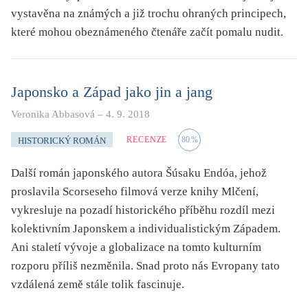
vystavěna na známých a již trochu ohraných principech,
které mohou obeznámeného čtenáře začít pomalu nudit.
Japonsko a Západ jako jin a jang
Veronika Abbasová
–
4. 9. 2018
RECENZE
80
%
HISTORICKÝ ROMÁN
Další román japonského autora Šúsaku Endóa, jehož
proslavila Scorseseho filmová verze knihy Mlčení,
vykresluje na pozadí historického příběhu rozdíl mezi
kolektivním Japonskem a individualistickým Západem.
Ani staletí vývoje a globalizace na tomto kulturním
rozporu příliš nezměnila. Snad proto nás Evropany tato
vzdálená země stále tolik fascinuje.