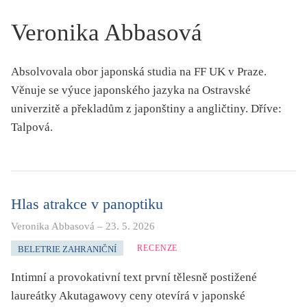
KRITIKA PŘEKLADU
Veronika Abbasová
UKÁZKA
Absolvovala obor japonská studia na FF UK v Praze.
SLOUPEK
Věnuje se výuce japonského jazyka na Ostravské
ILIGLOSA
univerzitě a překladům z japonštiny a angličtiny. Dříve:
Talpová.
Hlas atrakce v panoptiku
Veronika Abbasová
–
23. 5. 2026
RECENZE
BELETRIE ZAHRANIČNÍ
Intimní a provokativní text první tělesně postižené
laureátky Akutagawovy ceny otevírá v japonské