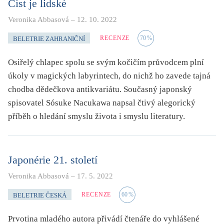
Číst je lidské
Veronika Abbasová
–
12. 10. 2022
RECENZE
70
%
BELETRIE ZAHRANIČNÍ
Osiřelý chlapec spolu se svým kočičím průvodcem plní
úkoly v magických labyrintech, do nichž ho zavede tajná
chodba dědečkova antikvariátu. Současný japonský
spisovatel Sósuke Nacukawa napsal čtivý alegorický
příběh o hledání smyslu života i smyslu literatury.
Japonérie 21. století
Veronika Abbasová
–
17. 5. 2022
RECENZE
60
%
BELETRIE ČESKÁ
Prvotina mladého autora přivádí čtenáře do vyhlášené