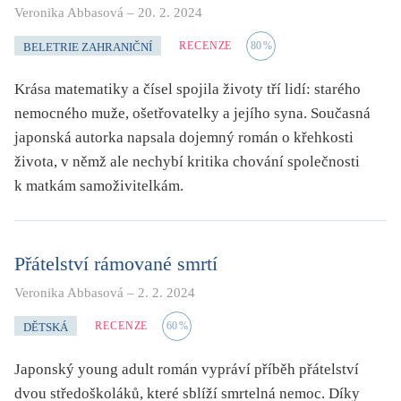
Veronika Abbasová
–
20. 2. 2024
RECENZE
80
%
BELETRIE ZAHRANIČNÍ
Krása matematiky a čísel spojila životy tří lidí: starého
nemocného muže, ošetřovatelky a jejího syna. Současná
japonská autorka napsala dojemný román o křehkosti
života, v němž ale nechybí kritika chování společnosti
k matkám samoživitelkám.
Přátelství rámované smrtí
Veronika Abbasová
–
2. 2. 2024
RECENZE
60
%
DĚTSKÁ
Japonský young adult román vypráví příběh přátelství
dvou středoškoláků, které sblíží smrtelná nemoc. Díky