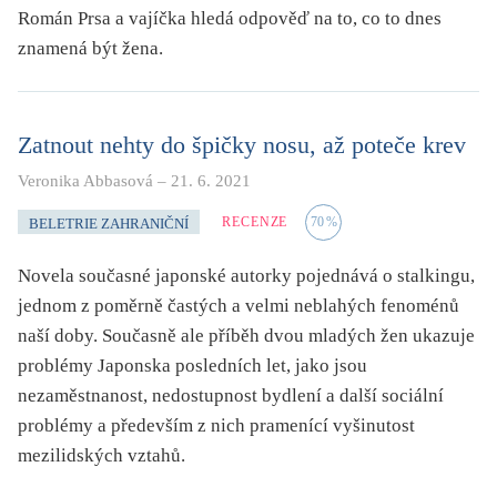
Román Prsa a vajíčka hledá odpověď na to, co to dnes
znamená být žena.
Zatnout nehty do špičky nosu, až poteče krev
Veronika Abbasová
–
21. 6. 2021
RECENZE
70
%
BELETRIE ZAHRANIČNÍ
Novela současné japonské autorky pojednává o stalkingu,
jednom z poměrně častých a velmi neblahých fenoménů
naší doby. Současně ale příběh dvou mladých žen ukazuje
problémy Japonska posledních let, jako jsou
nezaměstnanost, nedostupnost bydlení a další sociální
problémy a především z nich pramenící vyšinutost
mezilidských vztahů.