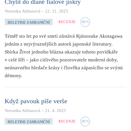
Chytit do dlaně fialové jiskry
Veronika Abbasová
–
22. 11. 2025
RECENZE
80
%
BELETRIE ZAHRANIČNÍ
Téměř sto let po své smrti zůstává Rjúnosuke Akutagawa
jedním z nejvýraznějších autorů japonské literatury.
Sbírka Život jednoho blázna ukazuje tohoto povídkáře
v celé šíři – jako citlivého pozorovatele moderní doby,
neúnavného hledače krásy i člověka zápasícího se svými
démony.
Když pavouk píše verše
Veronika Abbasová
–
21. 4. 2025
RECENZE
80
%
BELETRIE ZAHRANIČNÍ