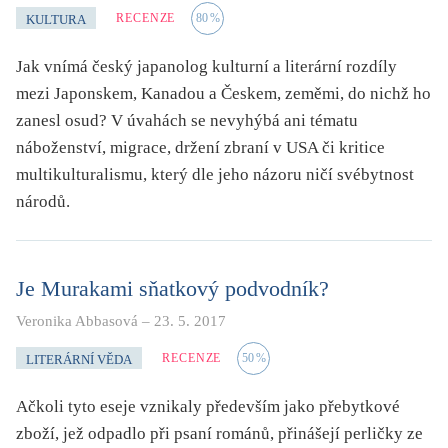
RECENZE
80
%
KULTURA
Jak vnímá český japanolog kulturní a literární rozdíly
mezi Japonskem, Kanadou a Českem, zeměmi, do nichž ho
zanesl osud? V úvahách se nevyhýbá ani tématu
náboženství, migrace, držení zbraní v USA či kritice
multikulturalismu, který dle jeho názoru ničí svébytnost
národů.
Je Murakami sňatkový podvodník?
Veronika Abbasová
–
23. 5. 2017
RECENZE
50
%
LITERÁRNÍ VĚDA
Ačkoli tyto eseje vznikaly především jako přebytkové
zboží, jež odpadlo při psaní románů, přinášejí perličky ze