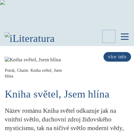
TÉMATA
RECENZE
více info
ROZHOVOR
SPISOVATELÉ
Potok, Chaim: Kniha světel, Jsem
hlína
AKTUALITA
KNIHY
Kniha světel, Jsem hlína
PŘEHLED
LITERATURY
Název románu Kniha světel odkazuje jak na
STUDIE
KATEGORIE
vnitřní světlo, duchovní zdroj židovského
PORTRÉT
mysticismu, tak na ničivé světlo moderní vědy,