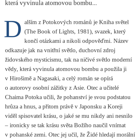
která vyvinula atomovou bombu...
KRITIKA PŘEKLADU
D
UKÁZKA
alším z
Potokových
románů je
Kniha světel
(The Book of Lights, 1981), svazek, který
SLOUPEK
končí otázkami a nikoli odpověďmi. Název
ILIGLOSA
odkazuje jak na vnitřní světlo, duchovní zdroj
židovského mysticismu, tak na ničivé světlo moderní
vědy, která vyvinula atomovou bombu a použila ji
v Hirošimě a Nagasaki, a celý román se opírá
o autorovy osobní zážitky z Asie. Otec a učitelé
Chaima Potoka učili, že pohanství je svou podstatou
hrůza a hnus, a přitom právě v Japonsku a Koreji
viděl spisovatel krásu, o jaké se mu nikdy ani nesnilo
– ironicky se tak krásu světa Božího naučil vnímat
v pohanské zemi. Otec jej učil, že Židé hledají morální