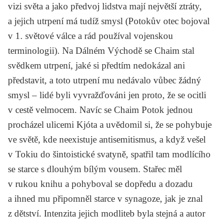
vizi světa a jako předvoj lidstva mají největší ztráty,
a jejich utrpení má tudíž smysl (Potokův otec bojoval
v 1. světové válce a rád používal vojenskou
terminologii). Na Dálném Východě se Chaim stal
svědkem utrpení, jaké si předtím nedokázal ani
představit, a toto utrpení mu nedávalo vůbec žádný
smysl – lidé byli vyvražďováni jen proto, že se ocitli
v cestě velmocem. Navíc se Chaim Potok jednou
procházel ulicemi Kjóta a uvědomil si, že se pohybuje
ve světě, kde neexistuje antisemitismus, a když vešel
v Tokiu do šintoistické svatyně, spatřil tam modlícího
se starce s dlouhým bílým vousem. Stařec měl
v rukou knihu a pohyboval se dopředu a dozadu
a ihned mu připomněl starce v synagoze, jak je znal
z dětství. Intenzita jejich modliteb byla stejná a autor