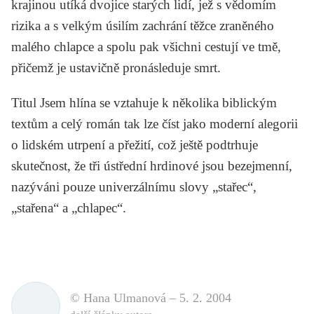
krajinou utíká dvojice starých lidí, jež s vědomím
rizika a s velkým úsilím zachrání těžce zraněného
malého chlapce a spolu pak všichni cestují ve tmě,
přičemž je ustavičně pronásleduje smrt.
Titul
Jsem hlína
se vztahuje k několika biblickým
textům a celý román tak lze číst jako moderní alegorii
o lidském utrpení a přežití, což ještě podtrhuje
skutečnost, že tři ústřední hrdinové jsou bezejmenní,
nazýváni pouze univerzálnímu slovy „stařec“,
„stařena“ a „chlapec“.
© Hana Ulmanová –
5. 2. 2004