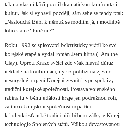
tak na vlastní kůži pocítil dramatickou konfrontaci
kultur. Jak si vybavil později, sám sebe se tehdy ptal:
„Naslouchá Bůh, k němuž se modlím já, i modlitbě
toho starce? Proč ne?“
Roku 1992 se spisovatel beletristicky vrátil ke své
korejské etapě a vydal román
Jsem hlína
(I Am the
Clay). Oproti
Knize světel
zde však hlavní důraz
neklade na konfrontaci, nýbrž pohlíží na zjevně
nesmyslné utrpení Korejců zevnitř, z perspektivy
tradiční korejské společnosti. Postava vojenského
rabína tu v běhu událostí hraje jen podružnou roli,
zatímco korejskou společnost nepatřící
k judeokřesťanské tradici ničí během války v Koreji
technologie Spojených států. Válkou devastovanou