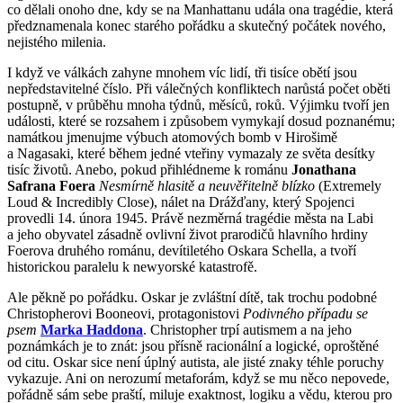
co dělali onoho dne, kdy se na Manhattanu udála ona tragédie, která
předznamenala konec starého pořádku a skutečný počátek nového,
nejistého milenia.
I když ve válkách zahyne mnohem víc lidí, tři tisíce obětí jsou
nepředstavitelné číslo. Při válečných konfliktech narůstá počet oběti
postupně, v průběhu mnoha týdnů, měsíců, roků. Výjimku tvoří jen
události, které se rozsahem i způsobem vymykají dosud poznanému;
namátkou jmenujme výbuch atomových bomb v Hirošimě
a Nagasaki, které během jedné vteřiny vymazaly ze světa desítky
tisíc životů. Anebo, pokud přihlédneme k románu
Jonathana
Safrana Foera
Nesmírně hlasitě a neuvěřitelně blízko
(Extremely
Loud & Incredibly Close), nálet na Drážďany, který Spojenci
provedli 14. února 1945. Právě nezměrná tragédie města na Labi
a jeho obyvatel zásadně ovlivní život prarodičů hlavního hrdiny
Foerova druhého románu, devítiletého Oskara Schella, a tvoří
historickou paralelu k newyorské katastrofě.
Ale pěkně po pořádku. Oskar je zvláštní dítě, tak trochu podobné
Christopherovi Booneovi, protagonistovi
Podivného případu se
psem
Marka Haddona
. Christopher trpí autismem a na jeho
poznámkách je to znát: jsou přísně racionální a logické, oproštěné
od citu. Oskar sice není úplný autista, ale jisté znaky téhle poruchy
vykazuje. Ani on nerozumí metaforám, když se mu něco nepovede,
pořádně sám sebe praští, miluje exaktnost, logiku a vědu, kterou pro