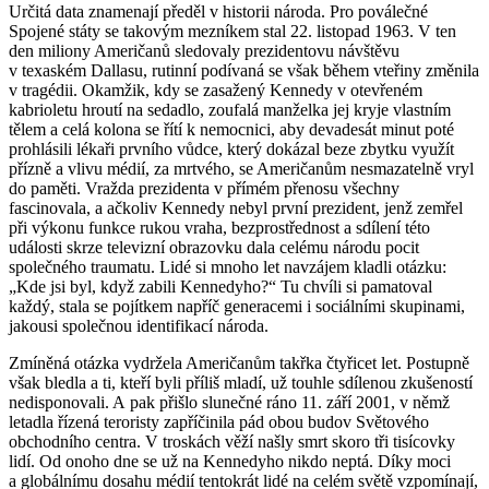
Určitá data znamenají předěl v historii národa. Pro poválečné
Spojené státy se takovým mezníkem stal 22. listopad 1963. V ten
den miliony Američanů sledovaly prezidentovu návštěvu
v texaském Dallasu, rutinní podívaná se však během vteřiny změnila
v tragédii. Okamžik, kdy se zasažený Kennedy v otevřeném
kabrioletu hroutí na sedadlo, zoufalá manželka jej kryje vlastním
tělem a celá kolona se řítí k nemocnici, aby devadesát minut poté
prohlásili lékaři prvního vůdce, který dokázal beze zbytku využít
přízně a vlivu médií, za mrtvého, se Američanům nesmazatelně vryl
do paměti. Vražda prezidenta v přímém přenosu všechny
fascinovala, a ačkoliv Kennedy nebyl první prezident, jenž zemřel
při výkonu funkce rukou vraha, bezprostřednost a sdílení této
události skrze televizní obrazovku dala celému národu pocit
společného traumatu. Lidé si mnoho let navzájem kladli otázku:
„Kde jsi byl, když zabili Kennedyho?“ Tu chvíli si pamatoval
každý, stala se pojítkem napříč generacemi i sociálními skupinami,
jakousi společnou identifikací národa.
Zmíněná otázka vydržela Američanům takřka čtyřicet let. Postupně
však bledla a ti, kteří byli příliš mladí, už touhle sdílenou zkušeností
nedisponovali. A pak přišlo slunečné ráno 11. září 2001, v němž
letadla řízená teroristy zapříčinila pád obou budov Světového
obchodního centra. V troskách věží našly smrt skoro tři tisícovky
lidí. Od onoho dne se už na Kennedyho nikdo neptá. Díky moci
a globálnímu dosahu médií tentokrát lidé na celém světě vzpomínají,