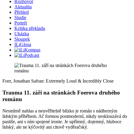
Rozhovor
Aktualita
Přehled
Studie
Portrét
Kritika překladu
Ukázka
Sloupek
ILiGlosa
Foer, Jonathan Safran: Extremely Loud & Incredibly Close
Trauma 11. září na stránkách Foerova druhého
románu
Nesmírně nahlas a neuvěřitelně blízko je román s nádherným
lidským příběhem. Ač formou postmoderní, nikdy nesklouzává do
pastiše, ani s ním spojené ironie. Je upřímný, dojemný, hluboce
lidský, ale ne kýčovitý ani citově vyděračský.