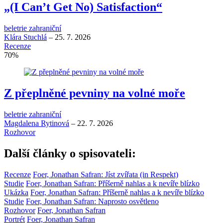
„(I Can’t Get No) Satisfaction“
beletrie zahraniční
Klára Stuchlá
–
25. 7. 2026
Recenze
70
%
Z přeplněné pevniny na volné moře
beletrie zahraniční
Magdalena Rytinová
–
22. 7. 2026
Rozhovor
Další články o spisovateli:
Recenze
Foer, Jonathan Safran: Jíst zvířata (in Respekt)
Studie
Foer, Jonathan Safran: Příšerně nahlas a k nevíře blízko
Ukázka
Foer, Jonathan Safran: Příšerně nahlas a k nevíře blízko
Studie
Foer, Jonathan Safran: Naprosto osvětleno
Rozhovor
Foer, Jonathan Safran
Portrét
Foer, Jonathan Safran