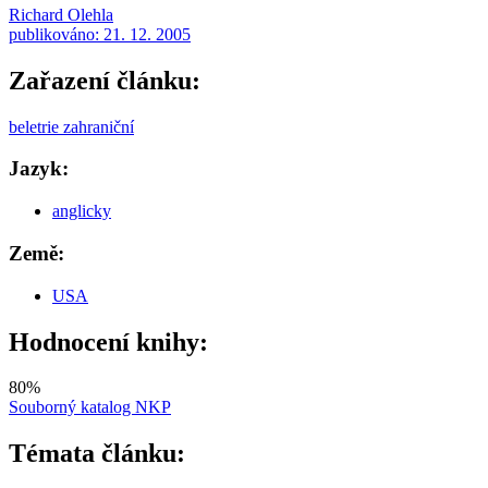
Richard Olehla
publikováno:
21. 12. 2005
Zařazení článku:
beletrie zahraniční
Jazyk:
anglicky
Země:
USA
Hodnocení knihy:
80
%
Souborný katalog NKP
Témata článku: