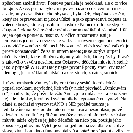
způsobem změnil život. Foerova paralela je nečekaná, ale o to více
funguje. Akce, při níž bylo z mapy vymazáno celé centrum města
a zahynuly desetitisíce jeho obyvatel, byla vždy chápána jako čin,
který lze ospravedlnit logikou vítězů, a jako spravedlivá odplata za
válečné hrůzy, které způsobilo nacistické Německo. Jenže stejně
chápou útok na Světové obchodní centrum radikální islamisté. Liší
se jen optika pohledu, diskurz. V očích fundamentalistů je
terorismus jednou z deviz svaté války. Co ovšem stejné oči nevidí (a
co neviděly – nebo vidět nechtěly – ani oči vítězů světové války), je
prosté konstatování, že za triumfem ideologie se skrývá utrpení
obětí. Ne těch, které při něm zahynuly, ale těch, které přežily. Právě
z takového vyvěrá neschopnost Oskarova dědečka mluvit. A stejně
jako v případě WTC ani tady nejde prvotně pocity střetu civilizací,
ideologií, jen o základní lidské reakce: strach, zmatek, smutek.
Hrůzy bombardování vyústily ve stránky sešitů, které dědeček
popsal stovkami nejvšednějších vět (v nichž převládá „Omlouvám
se“; snad za to, že přežil, kdežto Anna, jeho milá a sestra jeho ženy
ne), ale i dopisy, které psal svému nikdy nepoznanému synovi. Na
dlaně si nechal si vytetovat ANO a NE: prožité trauma je
redukováno na prostou dichotomii souhlasu a nesouhlasu, pravé
a levé ruky. Ve finále příběhu nemůže emocemi přemožený Oskar
mluvit, takže když se jej jeho dědeček na něco ptá, použije jeho
způsob vyjadřování. Vytetuje si i on jednou na své dlaně ona dvě
slova, ztratí i on vinou fundamentalistů a potažmo západní civilizace