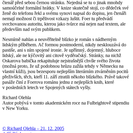
čtenář před sebou černou stránku. Nejedná se tu o jinak mnohdy
samoúčelné formální hrátky. V knize skutečně stojí, co dědeček své
ženě do telefonu řekl a svému synovi napsal do dopisu, jen čtenáři
nemají možnost či trpělivost vzkazy luštit. Foer tu předvádí
svrchovanou autoritu, kterou jako tvůrce má nejen nad textem, ale
především nad svým publikem.
Nesmírně nahlas a neuvěřitelně blízko je román s nádherným
lidským příběhem. Ač formou postmoderní, nikdy nesklouzává do
pastiše, ani s ním spojené ironie. Je upřímný, dojemný, hluboce
lidský, ale ne kýčovitý ani citově vyděračský. Stránky, na nichž
Oskarova babička rekapituluje nejstrašnější chvíle svého života
(možná proto, že už podobnou hrůzu zažila tehdy v Německu na
vlastní kůži), jsou bezesporu nejlepším literárním ztvárněním pocitů
přeživších, těch, kteří 11. září ztratili někoho blízkého. Právě takové
pasáže činí z Foerova románu jednu z nejlepších knih, které
v posledních letech ve Spojených státech vyšly.
Richard Olehla
Autor pobývá v tomto akademickém roce na Fulbrightově stipendiu
v New Yorku.
© Richard Olehla –
21. 12. 2005