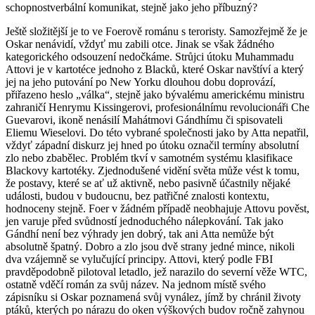
schopnostverbální komunikat, stejně jako jeho příbuzný?
Ještě složitější je to ve Foerově románu s teroristy. Samozřejmě že je
Oskar nenávidí, vždyť mu zabili otce. Jinak se však žádného
kategorického odsouzení nedočkáme. Strůjci útoku Muhammadu
Attovi je v kartotéce jednoho z Blacků, které Oskar navštíví a který
jej na jeho putování po New Yorku dlouhou dobu doprovází,
přiřazeno heslo „válka“, stejně jako bývalému americkému ministru
zahraničí Henrymu Kissingerovi, profesionálnímu revolucionáři Che
Guevarovi, ikoně nenásilí Mahátmovi Gándhímu či spisovateli
Eliemu Wieselovi. Do této vybrané společnosti jako by Atta nepatřil,
vždyť západní diskurz jej hned po útoku označil termíny absolutní
zlo nebo zbabělec. Problém tkví v samotném systému klasifikace
Blackovy kartotéky. Zjednodušené vidění světa může vést k tomu,
že postavy, které se ať už aktivně, nebo pasivně účastnily nějaké
události, budou v budoucnu, bez patřičné znalosti kontextu,
hodnoceny stejně. Foer v žádném případě neobhajuje Attovu pověst,
jen varuje před svůdností jednoduchého nálepkování. Tak jako
Gándhí není bez výhrady jen dobrý, tak ani Atta nemůže být
absolutně špatný. Dobro a zlo jsou dvě strany jedné mince, nikoli
dva vzájemně se vylučující principy. Attovi, který podle FBI
pravděpodobně pilotoval letadlo, jež narazilo do severní věže WTC,
ostatně vděčí román za svůj název. Na jednom místě svého
zápisníku si Oskar poznamená svůj vynález, jímž by chránil životy
ptáků, kterých po nárazu do oken výškových budov ročně zahynou