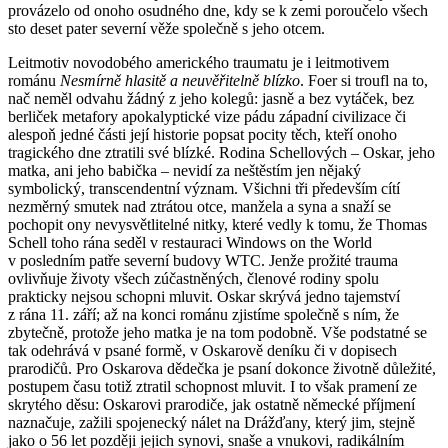
provázelo od onoho osudného dne, kdy se k zemi poroučelo všech
sto deset pater severní věže společně s jeho otcem.
Leitmotiv novodobého amerického traumatu je i leitmotivem
románu
Nesmírně hlasitě a neuvěřitelně blízko
. Foer si troufl na to,
nač neměl odvahu žádný z jeho kolegů: jasně a bez vytáček, bez
berliček metafory apokalyptické vize pádu západní civilizace či
alespoň jedné části její historie popsat pocity těch, kteří onoho
tragického dne ztratili své blízké. Rodina Schellových – Oskar, jeho
matka, ani jeho babička – nevidí za neštěstím jen nějaký
symbolický, transcendentní význam. Všichni tři především cítí
nezměrný smutek nad ztrátou otce, manžela a syna a snaží se
pochopit ony nevysvětlitelné nitky, které vedly k tomu, že Thomas
Schell toho rána seděl v restauraci Windows on the World
v posledním patře severní budovy WTC. Jenže prožité trauma
ovlivňuje životy všech zúčastněných, členové rodiny spolu
prakticky nejsou schopni mluvit. Oskar skrývá jedno tajemství
z rána 11. září; až na konci románu zjistíme společně s ním, že
zbytečně, protože jeho matka je na tom podobně. Vše podstatné se
tak odehrává v psané formě, v Oskarově deníku či v dopisech
prarodičů. Pro Oskarova dědečka je psaní dokonce životně důležité,
postupem času totiž ztratil schopnost mluvit. I to však pramení ze
skrytého děsu: Oskarovi prarodiče, jak ostatně německé příjmení
naznačuje, zažili spojenecký nálet na Drážďany, který jim, stejně
jako o 56 let později jejich synovi, snaše a vnukovi, radikálním