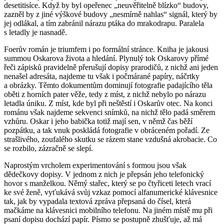
desetitisíce. Když by byl opeřenec „neuvěřitelně blízko“ budovy,
zazněl by z jiné výškové budovy „nesmírně nahlas“ signál, který by
jej odlákal, a tím zabránil nárazu ptáka do mrakodrapu. Paralela
s letadly je nasnadě.
Foerův román je triumfem i po formální stránce. Kniha je jakousi
summou Oskarova života a hledání. Plynulý tok Oskarovy přímé
řeči zápisků pravidelně přerušují dopisy prarodičů, z nichž ani jeden
nenašel adresáta, najdeme tu však i počmárané papíry, náčrtky
a obrázky. Těmto dokumentům dominují fotografie padajícího těla
oběti z horních pater věže, tedy z míst, z nichž nebylo po nárazu
letadla úniku. Z míst, kde byl při neštěstí i Oskarův otec. Na konci
románu však najdeme sekvenci snímků, na nichž tělo padá směrem
vzhůru. Oskar i jeho babička totiž mají sen, v němž čas běží
pozpátku, a tak vnuk poskládá fotografie v obráceném pořadí. Ze
strašlivého, zoufalého skutku se rázem stane vzdušná akrobacie. Co
se rozbilo, zázračně se slepí.
Naprostým vrcholem experimentování s formou jsou však
dědečkovy dopisy. V jednom z nich je přepsán jeho telefonický
hovor s manželkou. Němý stařec, který se po čtyřiceti letech vrací
ke své ženě, vyťukává svůj vzkaz pomocí alfanumerické klávesnice
tak, jak by vypadala textová zpráva přepsaná do čísel, která
mačkáme na klávesnici mobilního telefonu. Na jiném místě mu při
psaní dopisu dochází papír. Písmo se postupně zhušťuje, až má