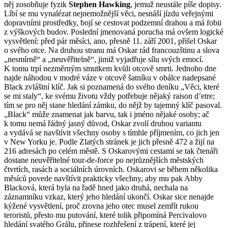
něj zosobňuje fyzik
Stephen Hawking
, jemuž neustále píše dopisy.
Líbí se mu vynalézat nejnemožnější věci, nesnáší jízdu veřejnými
dopravními prostředky, bojí se cestovat podzemní drahou a má fobii
z výškových budov. Poslední jmenovaná porucha má ovšem logické
vysvětlení: před pár měsíci, ano, přesně 11. září 2001, přišel Oskar
o svého otce. Na druhou stranu má Oskar rád francouzštinu a slova
„nesmírně“ a „neuvěřitelně“, jimiž vyjadřuje sílu svých emocí.
K tomu trpí nezměrným smutkem kvůli otcově smrti. Jednoho dne
najde náhodou v modré váze v otcově šatníku v obálce nadepsané
Black zvláštní klíč. Jak si poznamená do svého deníku „Věci, které
se mi staly“, ke svému životu vždy potřebuje nějaký raison d’etre;
tím se pro něj stane hledání zámku, do nějž by tajemný klíč pasoval.
„Black“ může znamenat jak barvu, tak i jméno nějaké osoby; ač
k tomu nemá řádný jasný důvod, Oskar zvolí druhou variantu
a vydává se navštívit všechny osoby s tímhle příjmením, co jich jen
v New Yorku je. Podle Zlatých stránek je jich přesně 472 a žijí na
216 adresách po celém městě. S Oskarovými cestami se tak čtenáři
dostane neuvěřitelné tour-de-force po nejrůznějších městských
čtvrtích, rasách a sociálních úrovních. Oskarovi se během několika
měsíců povede navštívit prakticky všechny, aby mu pak Abby
Blacková, která byla na řadě hned jako druhá, nechala na
záznamníku vzkaz, který jeho hledání ukončí. Oskar sice nenajde
kýžené vysvětlení, proč zrovna jeho otec musel zemřít rukou
teroristů, přesto mu putování, které tolik připomíná Percivalovo
hledání svatého Grálu, přinese rozhřešení z trápení, které jej