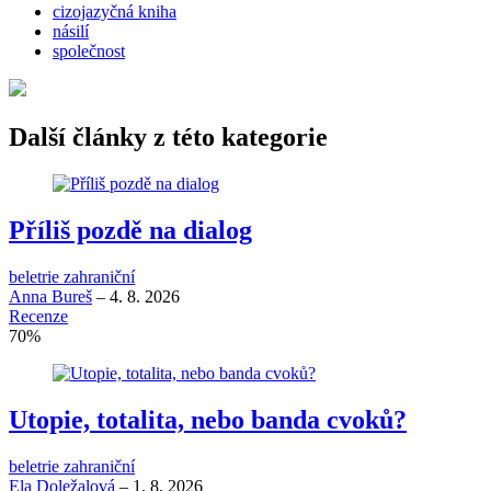
cizojazyčná kniha
násilí
společnost
Další články z této kategorie
Příliš pozdě na dialog
beletrie zahraniční
Anna Bureš
–
4. 8. 2026
Recenze
70
%
Utopie, totalita, nebo banda cvoků?
beletrie zahraniční
Ela Doležalová
–
1. 8. 2026