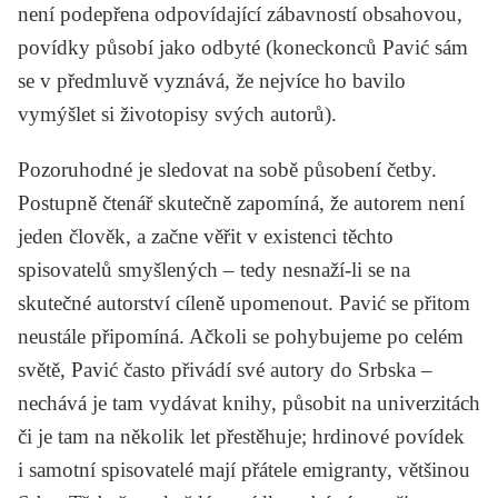
není podepřena odpovídající zábavností obsahovou,
povídky působí jako odbyté (koneckonců Pavić sám
se v předmluvě vyznává, že nejvíce ho bavilo
vymýšlet si životopisy svých autorů).
Pozoruhodné je sledovat na sobě působení četby.
Postupně čtenář skutečně zapomíná, že autorem není
jeden člověk, a začne věřit v existenci těchto
spisovatelů smyšlených – tedy nesnaží-li se na
skutečné autorství cíleně upomenout. Pavić se přitom
neustále připomíná. Ačkoli se pohybujeme po celém
světě, Pavić často přivádí své autory do Srbska –
nechává je tam vydávat knihy, působit na univerzitách
či je tam na několik let přestěhuje; hrdinové povídek
i samotní spisovatelé mají přátele emigranty, většinou