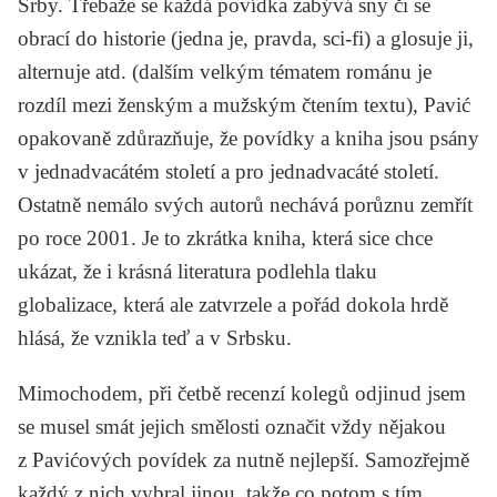
Srby. Třebaže se každá povídka zabývá sny či se
obrací do historie (jedna je, pravda, sci-fi) a glosuje ji,
alternuje atd. (dalším velkým tématem románu je
rozdíl mezi ženským a mužským čtením textu), Pavić
opakovaně zdůrazňuje, že povídky a kniha jsou psány
v jednadvacátém století a pro jednadvacáté století.
Ostatně nemálo svých autorů nechává porůznu zemřít
po roce 2001. Je to zkrátka kniha, která sice chce
ukázat, že i krásná literatura podlehla tlaku
globalizace, která ale zatvrzele a pořád dokola hrdě
hlásá, že vznikla teď a v Srbsku.
Mimochodem, při četbě recenzí kolegů odjinud jsem
se musel smát jejich smělosti označit vždy nějakou
z Pavićových povídek za nutně nejlepší. Samozřejmě
každý z nich vybral jinou, takže co potom s tím.