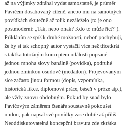
až na výjimky zdráhal vydat samostatně, je průměr
Pavićem dosahovaný cíleně, anebo mu na samotných
povídkách skutečně až tolik nezáleželo (to je ono
postmoderní: „Tak, nebo onak? Kdo to může říct?“).
Přikláním se spíš k druhé možnosti, neboť pochybuji,
že by si tak schopný autor vystačil více než třicetkrát
s takřka totožným konceptem události popsané
jednou mnoha slovy banálně (povídka), podruhé
jednou zmínkou osudově (medailon). Projevovaným
sice začasto jinou formou (dopis, vzpomínka,
historická fikce, diplomová práce, báseň v próze atp.),
ale vždy znovu obdobným. Pokud by snad bylo
Pavićovým záměrem čtenáře soustavně pokoušet
nudou, pak napsal své povídky zase dobře až příliš.
Neoddiskutovatelná koncepční bravura zde zkrátka