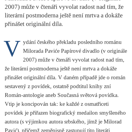
KRITIKA PŘEKLADU
2007) může v čtenáři vyvolat radost nad tím, že
literární postmoderna ještě není mrtva a dokáže
UKÁZKA
přinášet originální díla.
SLOUPEK
V
ydání českého překladu posledního románu
ILIGLOSA
Milorada Paviće
Papírové divadlo
(v originále
2007) může v čtenáři vyvolat radost nad tím,
že literární postmoderna ještě není mrtva a dokáže
přinášet originální díla. V daném případě jde o román
sestavený z povídek, ostatně podtitul knihy zní
Román-antologie aneb Současná světová povídka
.
Vtip je koncipován tak: ke každé z osmatřiceti
povídek je přiřazen biografický medailon smyšleného
autora (s výjimkou autora srbského, jímž je Milorad
Pavić), přičemž zeměpisně zastupují tito literáti