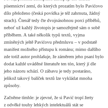
písemnictví zemí, do kterých prozatím bylo Pavićovo
dílo přeloženo (česká povídka je též zahrnuta, žádný
strach). Čtenář tedy čte dvojnásobnou porci příběhů,
neboť už každý životopis je samozřejmě sám o sobě
příběhem. A také několik typů textů, vyjma
zmíněných ještě Pavićovu předmluvu – v podstatě
manifest možného přístupu k románu; mimo dalšího
zde totiž autor prohlašuje, že záměrem jeho psaní bylo
dodat každé uváděné literatuře ten tón, který jí dle
jeho názoru schází. O zábavu je tedy postaráno,
jelikož takový balíček textů lze vykládat mnoha
způsoby.
Začněme tímhle: je zjevné, že si Pavić tropí žerty
z odvěké touhy lehkých intelektuálů stát se