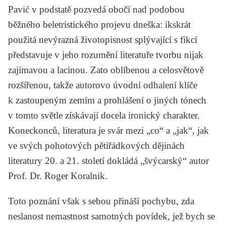
Pavić v podstatě pozvedá obočí nad podobou
běžného beletristického projevu dneška: ikskrát
použitá nevýrazná životopisnost splývající s fikcí
představuje v jeho rozumění literatuře tvorbu nijak
zajímavou a lacinou. Zato oblíbenou a celosvětově
rozšířenou, takže autorovo úvodní odhalení klíče
k zastoupeným zemím a prohlášení o jiných tónech
v tomto světle získávají docela ironický charakter.
Koneckonců, literatura je svár mezi „co“ a „jak“, jak
ve svých pohotových pětiřádkových dějinách
literatury 20. a 21. století dokládá „švýcarský“ autor
Prof. Dr. Roger Koralnik.
Toto poznání však s sebou přináší pochybu, zda
neslanost nemastnost samotných povídek, jež bych se