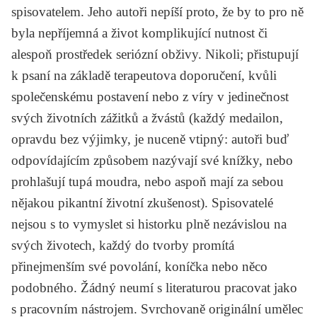
spisovatelem. Jeho autoři nepíší proto, že by to pro ně
byla nepříjemná a život komplikující nutnost či
alespoň prostředek seriózní obživy. Nikoli; přistupují
k psaní na základě terapeutova doporučení, kvůli
společenskému postavení nebo z víry v jedinečnost
svých životních zážitků a žvástů (každý medailon,
opravdu bez výjimky, je nuceně vtipný: autoři buď
odpovídajícím způsobem nazývají své knížky, nebo
prohlašují tupá moudra, nebo aspoň mají za sebou
nějakou pikantní životní zkušenost). Spisovatelé
nejsou s to vymyslet si historku plně nezávislou na
svých životech, každý do tvorby promítá
přinejmenším své povolání, koníčka nebo něco
podobného. Žádný neumí s literaturou pracovat jako
s pracovním nástrojem. Svrchovaně originální umělec