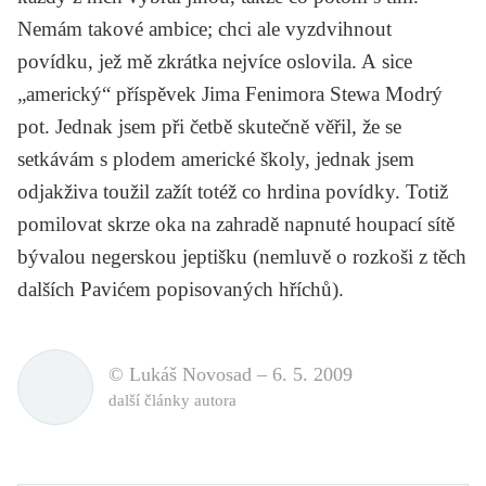
Nemám takové ambice; chci ale vyzdvihnout
povídku, jež mě zkrátka nejvíce oslovila. A sice
„americký“ příspěvek Jima Fenimora Stewa
Modrý
pot
. Jednak jsem při četbě skutečně věřil, že se
setkávám s plodem americké školy, jednak jsem
odjakživa toužil zažít totéž co hrdina povídky. Totiž
pomilovat skrze oka na zahradě napnuté houpací sítě
bývalou negerskou jeptišku (nemluvě o rozkoši z těch
dalších Pavićem popisovaných hříchů).
© Lukáš Novosad –
6. 5. 2009
další články autora