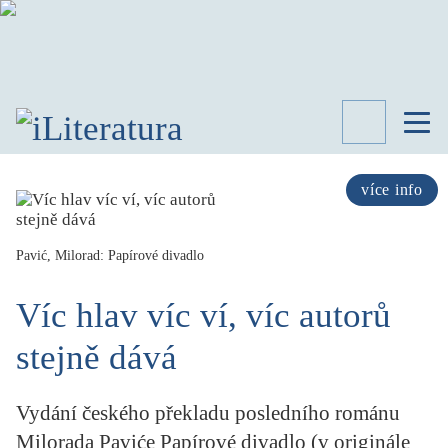
TÉMATA
RECENZE
více info
ROZHOVOR
SPISOVATELÉ
Pavić, Milorad: Papírové divadlo
AKTUALITA
KNIHY
Víc hlav víc ví, víc autorů
PŘEHLED
LITERATURY
stejně dává
STUDIE
KATEGORIE
Vydání českého překladu posledního románu
PORTRÉT
Milorada Paviće Papírové divadlo (v originále