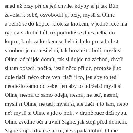
snad už brzy přijde její chvíle, kdyby si ji tak Bůh
zavolal k sobě, osvobodil ji, brzy, myslí si Oline
a belhá se do kopce, krok za krokem, v jedné ruce má
rybu a v druhé hůl, už podruhé se dnes belhá do
kopce, krok za krokem se belhá do kopce a bolest
v nohou je nesnesitelná, tak hrozně to bolí, myslí si
Oline, až přijde domů, tak si dojde na záchod, chvíli
si tam posedí, počká, jestli něco přijde, protože ji to
dole tlačí, něco chce ven, tlačí ji to, jen aby to teď
neodešlo samo od sebe! jen aby to udržela! myslí si
Oline, nesmí to samo odejít, nesmí, ne teď, nesmí,
myslí si Oline, ne teď, myslí si, ale tlačí ji to tam, nebo
ne? myslí si Oline a jde o holi, v druhé ruce drží rybu,
Oline zvedne oči a uvidí Signe, jak stojí před domem,
Signe stojí a dívá se na ni, nevypadá dobře, Oline