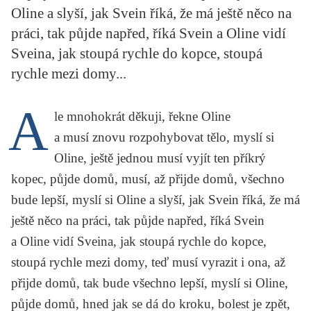
Oline a slyší, jak Svein říká, že má ještě něco na
KRITIKA PŘEKLADU
práci, tak půjde napřed, říká Svein a Oline vidí
UKÁZKA
Sveina, jak stoupá rychle do kopce, stoupá
rychle mezi domy...
SLOUPEK
A
ILIGLOSA
le mnohokrát děkuji, řekne Oline
a musí znovu rozpohybovat tělo, myslí si
Oline, ještě jednou musí vyjít ten příkrý
kopec, půjde domů, musí, až přijde domů, všechno
bude lepší, myslí si Oline a slyší, jak Svein říká, že má
ještě něco na práci, tak půjde napřed, říká Svein
a Oline vidí Sveina, jak stoupá rychle do kopce,
stoupá rychle mezi domy, teď musí vyrazit i ona, až
přijde domů, tak bude všechno lepší, myslí si Oline,
půjde domů, hned jak se dá do kroku, bolest je zpět,