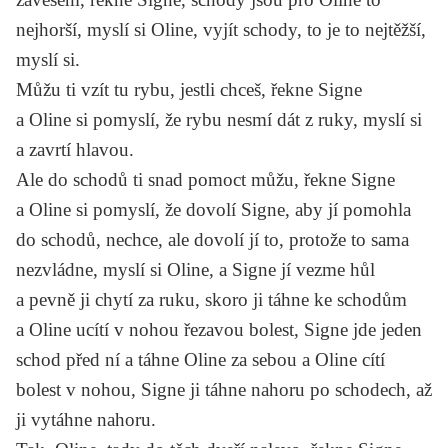
nejhorší, myslí si Oline, vyjít schody, to je to nejtěžší,
myslí si.
Můžu ti vzít tu rybu, jestli chceš, řekne Signe
a Oline si pomyslí, že rybu nesmí dát z ruky, myslí si
a zavrtí hlavou.
Ale do schodů ti snad pomoct můžu, řekne Signe
a Oline si pomyslí, že dovolí Signe, aby jí pomohla
do schodů, nechce, ale dovolí jí to, protože to sama
nezvládne, myslí si Oline, a Signe jí vezme hůl
a pevně ji chytí za ruku, skoro ji táhne ke schodům
a Oline ucítí v nohou řezavou bolest, Signe jde jeden
schod před ní a táhne Oline za sebou a Oline cítí
bolest v nohou, Signe ji táhne nahoru po schodech, až
ji vytáhne nahoru.