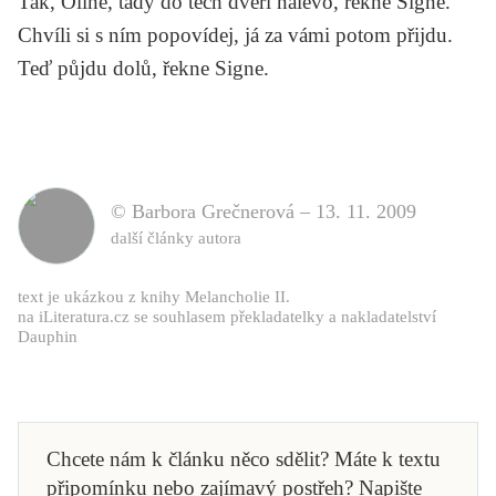
Tak, Oline, tady do těch dveří nalevo, řekne Signe.
Chvíli si s ním popovídej, já za vámi potom přijdu.
Teď půjdu dolů, řekne Signe.
© Barbora Grečnerová –
13. 11. 2009
další články autora
text je ukázkou z knihy Melancholie II.
na iLiteratura.cz se souhlasem překladatelky a nakladatelství
Dauphin
Chcete nám k článku něco sdělit? Máte k textu
připomínku nebo zajímavý postřeh? Napište