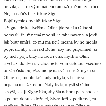
pravda, ale se svým bratrem samozřejmě mluvit chci.
Ne, to naštěstí ne, řekne Signe.
Pojď rychle dovnitř, řekne Signe
a Signe jde ke dveřím a Oline jde za ní a Oline si
pomyslí, že už nemá moc sil, je tak unavená, a jestli
její bratr umírá, co mu má říct? možná by ho mohla
poprosit, aby o ní řekl Bohu, aby mu připomněl, že
by měla přijít brzy na řadu i ona, myslí si Oline
a vchází do dveří, v chodbě to voní čistotou, všechno
tu září čistotou, všechno je na svém místě, myslí si
Oline, ne, mnohokrát tady nebyla, vlastně si
nepamatuje, že by tu někdy byla, myslí si Oline
a slyší, jak jí Signe říká, aby šla nahoru po schodech
a potom doprava ložnicí, Sivert leží v podkroví, za
závěsem, řekne Signe, schody jsou pro Oline to