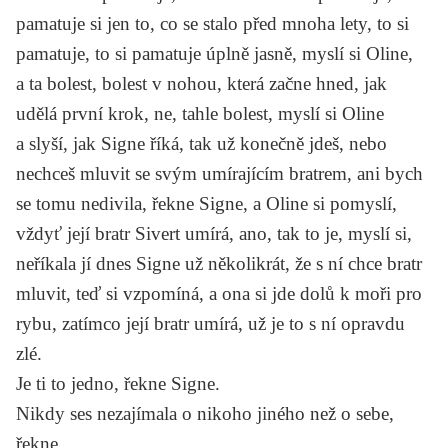
pamatuje si jen to, co se stalo před mnoha lety, to si
pamatuje, to si pamatuje úplně jasně, myslí si Oline,
a ta bolest, bolest v nohou, která začne hned, jak
udělá první krok, ne, tahle bolest, myslí si Oline
a slyší, jak Signe říká, tak už konečně jdeš, nebo
nechceš mluvit se svým umírajícím bratrem, ani bych
se tomu nedivila, řekne Signe, a Oline si pomyslí,
vždyť její bratr Sivert umírá, ano, tak to je, myslí si,
neříkala jí dnes Signe už několikrát, že s ní chce bratr
mluvit, teď si vzpomíná, a ona si jde dolů k moři pro
rybu, zatímco její bratr umírá, už je to s ní opravdu
zlé.
Je ti to jedno, řekne Signe.
Nikdy ses nezajímala o nikoho jiného než o sebe,
řekne.