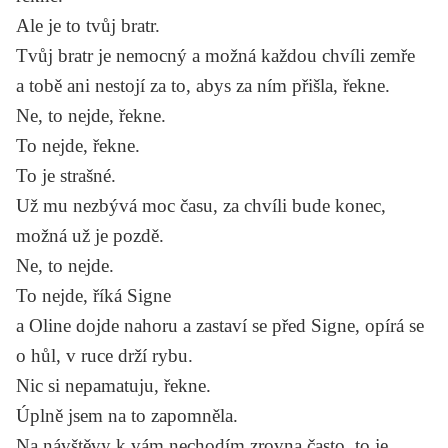
Ale je to tvůj bratr.
Tvůj bratr je nemocný a možná každou chvíli zemře
a tobě ani nestojí za to, abys za ním přišla, řekne.
Ne, to nejde, řekne.
To nejde, řekne.
To je strašné.
Už mu nezbývá moc času, za chvíli bude konec,
možná už je pozdě.
Ne, to nejde.
To nejde, říká Signe
a Oline dojde nahoru a zastaví se před Signe, opírá se
o hůl, v ruce drží rybu.
Nic si nepamatuju, řekne.
Úplně jsem na to zapomněla.
Na návštěvy k vám nechodím zrovna často, to je