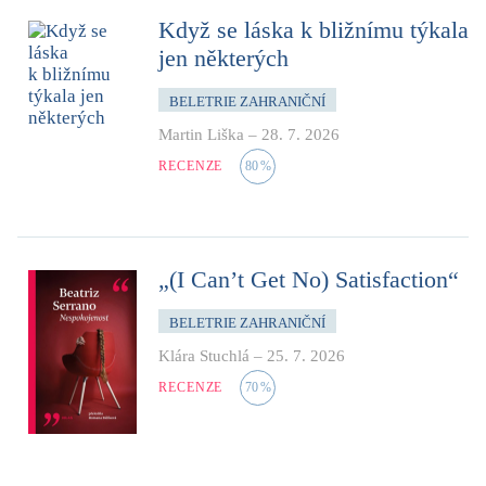
Když se láska k bližnímu týkala
jen některých
BELETRIE ZAHRANIČNÍ
Martin Liška
–
28. 7. 2026
RECENZE
80
%
„(I Can’t Get No) Satisfaction“
BELETRIE ZAHRANIČNÍ
Klára Stuchlá
–
25. 7. 2026
RECENZE
70
%