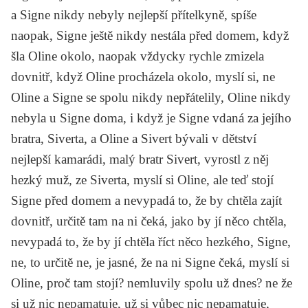
a Signe nikdy nebyly nejlepší přítelkyně, spíše
naopak, Signe ještě nikdy nestála před domem, když
šla Oline okolo, naopak vždycky rychle zmizela
dovnitř, když Oline procházela okolo, myslí si, ne
Oline a Signe se spolu nikdy nepřátelily, Oline nikdy
nebyla u Signe doma, i když je Signe vdaná za jejího
bratra, Siverta, a Oline a Sivert bývali v dětství
nejlepší kamarádi, malý bratr Sivert, vyrostl z něj
hezký muž, ze Siverta, myslí si Oline, ale teď stojí
Signe před domem a nevypadá to, že by chtěla zajít
dovnitř, určitě tam na ni čeká, jako by jí něco chtěla,
nevypadá to, že by jí chtěla říct něco hezkého, Signe,
ne, to určitě ne, je jasné, že na ni Signe čeká, myslí si
Oline, proč tam stojí? nemluvily spolu už dnes? ne že
si už nic nepamatuje, už si vůbec nic nepamatuje,