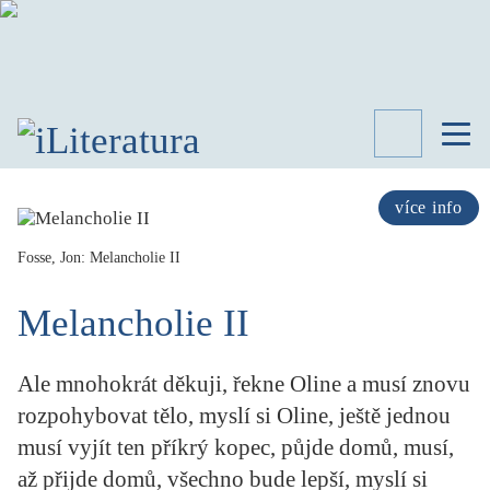
TÉMATA
RECENZE
více info
ROZHOVOR
SPISOVATELÉ
Fosse, Jon: Melancholie II
AKTUALITA
Melancholie II
KNIHY
PŘEHLED
LITERATURY
Ale mnohokrát děkuji, řekne Oline a musí znovu
STUDIE
rozpohybovat tělo, myslí si Oline, ještě jednou
KATEGORIE
musí vyjít ten příkrý kopec, půjde domů, musí,
PORTRÉT
až přijde domů, všechno bude lepší, myslí si