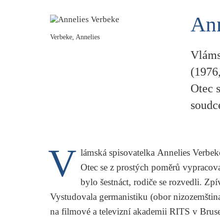
Ann
Verbeke, Annelies
Vláms
(1976
Otec 
soudce
V
lámská spisovatelka
Annelies Verbek
Otec se z prostých poměrů vypracoval
bylo šestnáct, rodiče se rozvedli. Zp
Vystudovala germanistiku (obor nizozemština a
na filmové a televizní akademii RITS v Bruse