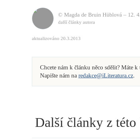
© Magda de Bruin Hüblová –
12. 4
další články autora
aktualizováno 20.3.2013
Chcete nám k článku něco sdělit? Máte k
Napište nám na
redakce@iLiteratura.cz
.
Další články z této