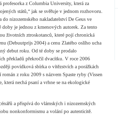
tá profesorka z Columbia University, která za
jených států,“ jak se svěřuje v jednom rozhovoru.
la do nizozemského nakladatelství De Geus ve
té doby je jednou z kmenových autorek. Za tento
u životních ztroskotanců, které pojí chronická
nu (Debuutprijs 2004) a cenu Zlatého oslího ucha
ný debut roku. Od té doby se prodalo
ních překladů překročil dvacítku. V roce 2006
ozději povídková sbírka o vítězstvích a porážkách
dní román z roku 2009 s názvem
Spaste ryby
(
Vissen
e, která nechá psaní a vrhne se na ekologické
scénářů a přispívá do vlámských i nizozemských
jobu nonkonformismu a volání po autenticitě.