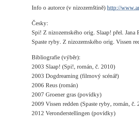
Info o autorce (v nizozemštině)
http://www.a
Česky:
Spi!
Z nizozemského orig.
Slaap!
přel.
Jana 
Spaste ryby
. Z nizozemského orig.
Vissen r
Bibliografie (výběr):
2003
Slaap!
(
Spi!
, román, č. 2010)
2003
Dogdreaming
(filmový scénář)
2006
Reus
(román)
2007
Groener gras
(povídky)
2009
Vissen redden
(
Spaste ryby
, román, č.
2012
Veronderstellingen
(povídky)