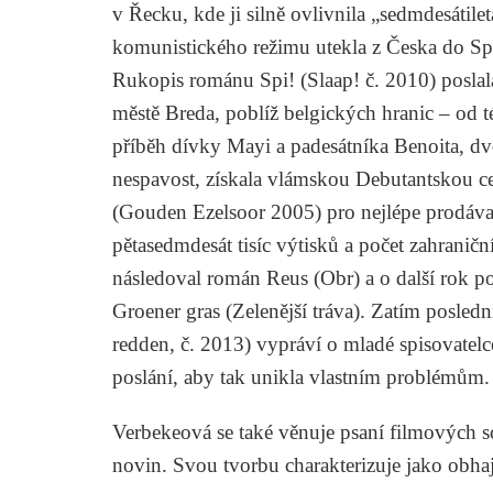
v Řecku, kde ji silně ovlivnila „sedmdesátile
komunistického režimu utekla z Česka do Spo
Rukopis románu
Spi!
(
Slaap!
č. 2010) posla
městě Breda, poblíž belgických hranic – od 
příběh dívky Mayi a padesátníka Benoita, dvo
nespavost, získala vlámskou Debutantskou ce
(Gouden Ezelsoor 2005) pro nejlépe prodáva
pětasedmdesát tisíc výtisků a počet zahranič
následoval román
Reus
(Obr) a o další rok p
Groener gras
(Zelenější tráva). Zatím posle
redden
, č. 2013) vypráví o mladé spisovatelc
poslání, aby tak unikla vlastním problémům.
Verbekeová se také věnuje psaní filmových 
novin. Svou tvorbu charakterizuje jako obha