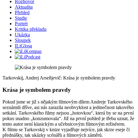
Rozhovor
Aktualita
Přehled
Studie
Portrét
Kritika překladu
Ukázka
Sloupek
ILiGlosa
Tarkovskij, Andrej Arseňjevič: Krása je symbolem pravdy
Krása je symbolem pravdy
Pokud jsme se již s nějakým filmovým dílem Andreje Tarkovského
seznámili dříve, asi nás zarazila neobvyklost a jedinečnost takového
setkání. Tarkovského filmy nejsou „hotovkou“, která by se na první
pokus snadno „konzumovala“. Již na první pohled je třeba uznat, že
tento autor není klasickým a učebnicovým filmovým režisérem.
K filmu se Tarkovskij v knize vyjadřuje nejvíce, jak skrze eseje či
přednášky, tak ukázky scénářů a filmových záměrů.