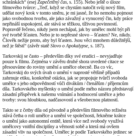
schránkách“ (esej
Zapečetěný čas
, s. 155). Nebo ještě o úloze
filmového tvůrce: „Teď, když se chystám natočit svůj nový film,
udělat nový krok v tomto směru, je mi jasné, že ho nemohu pojmout
jako svobodnou tvorbu, ale jako závažný a vynucený čin, kdy práce
nepřináší uspokojení, ale stává se těžkou, tíživou povinností.
Popravdě řečeno, nikdy jsem nechápal, jak by umělec mohl být při
své tvorbě šťasten. Nebo je to nepřesné slovo – šťasten? Ne, nikdy.
Člověk nežije proto, aby byl šťasten. Jsou věci mnohem důležitější,
než je štěstí“ (závěr statě
Slovo o Apokalypse,
s. 187).
Tarkovskij se často – především díky své erudici – nevyjadřuje
pouze k filmu. Zejména v závěru druhé shora uvedené citace se
přesouváme do roviny umění a umělce obecně. Ba co víc,
Tarkovskij do svých úvah o umění v naprosté většině případů
zahrnuje etiku, konkrétně otázku, jak se propojuje tvůrčí svoboda
umělce s jeho odpovědností vůči divákům / čtenářům / příjemcům
díla. Tarkovského myšlenky o umění podle mého názoru představují
zásadní příspěvek k našemu vnímání a hodnocení umělce a jeho
tvorby: svou hloubkou, nadčasovostí a všeobecnou platností.
Takto se z četby díla od původně a především filmového režiséra
stává četba o roli umělce a umění ve společnosti, řekněme krátce
o umění jako autonomní entitě, která více než svobody využívá
umělcovy vnitřní disciplíny a věrnosti sobě a která má ovšem
zásadní vliv na společnost. Umělec je podle Tarkovského jedinec se