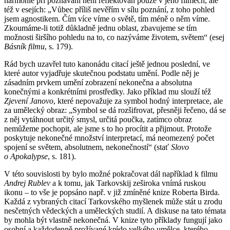
harmonie při poznávání není reflektován pouze v jeho filmech, ale
též v esejích: „Vůbec příliš nevěřím v sílu poznání, z toho pohled
jsem agnostikem. Čím více víme o světě, tím méně o něm víme.
Zkoumáme-li totiž důkladně jednu oblast, zbavujeme se tím
možnosti širšího pohledu na to, co nazýváme životem, světem“ (esej
Básník filmu
, s. 179).
Rád bych uzavřel tuto kanonádu citací ještě jednou poslední, ve
které autor vyjadřuje skutečnou podstatu umění. Podle něj je
zásadním prvkem umění zobrazení nekonečna a absolutna
konečnými a konkrétními prostředky. Jako příklad mu slouží též
Zjevení Janovo
, které nepovažuje za symbol hodný interpretace, ale
za umělecký obraz: „Symbol se dá rozšifrovat, přesněji řečeno, dá se
z něj vytáhnout určitý smysl, určitá poučka, zatímco obraz
nemůžeme pochopit, ale jsme s to ho procítit a přijmout. Protože
poskytuje nekonečné množství interpretací, má neomezený počet
spojení se světem, absolutnem, nekonečností“ (stať
Slovo
o Apokalypse
, s. 181).
V této souvislosti by bylo možné pokračovat dál například k filmu
Andrej Rublev
a k tomu, jak Tarkovskij zeširoka vnímá ruskou
ikonu – to vše je popsáno např. v již zmíněné knize Roberta Birda.
Každá z vybraných citací Tarkovského myšlenek může stát u zrodu
nesčetných vědeckých a uměleckých studií. A diskuse na tato témata
by mohla být vlastně nekonečná. V knize tyto příklady fungují jako
osobní a každodenně prožívané krédo velkého umělce, kterého