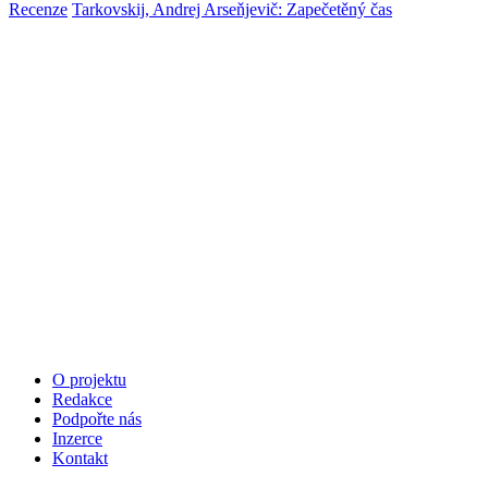
Recenze
Tarkovskij, Andrej Arseňjevič: Zapečetěný čas
O projektu
Redakce
Podpořte nás
Inzerce
Kontakt