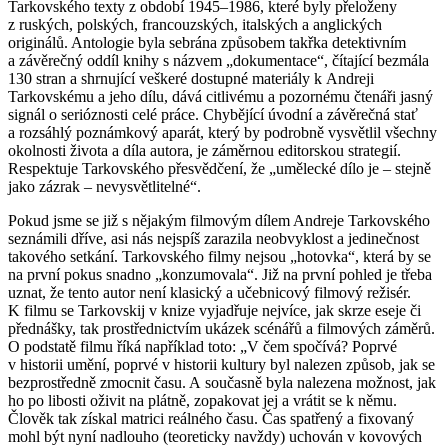
Tarkovského texty z období 1945–1986, které byly přeloženy
z ruských, polských, francouzských, italských a anglických
originálů. Antologie byla sebrána způsobem takřka detektivním
a závěrečný oddíl knihy s názvem „dokumentace“, čítající bezmála
130 stran a shrnující veškeré dostupné materiály k Andreji
Tarkovskému a jeho dílu, dává citlivému a pozornému čtenáři jasný
signál o serióznosti celé práce. Chybějící úvodní a závěrečná stať
a rozsáhlý poznámkový aparát, který by podrobně vysvětlil všechny
okolnosti života a díla autora, je záměrnou editorskou strategií.
Respektuje Tarkovského přesvědčení, že „umělecké dílo je – stejně
jako zázrak – nevysvětlitelné“.
Pokud jsme se již s nějakým filmovým dílem Andreje Tarkovského
seznámili dříve, asi nás nejspíš zarazila neobvyklost a jedinečnost
takového setkání. Tarkovského filmy nejsou „hotovka“, která by se
na první pokus snadno „konzumovala“. Již na první pohled je třeba
uznat, že tento autor není klasický a učebnicový filmový režisér.
K filmu se Tarkovskij v knize vyjadřuje nejvíce, jak skrze eseje či
přednášky, tak prostřednictvím ukázek scénářů a filmových záměrů.
O podstatě filmu říká například toto: „V čem spočívá? Poprvé
v historii umění, poprvé v historii kultury byl nalezen způsob, jak se
bezprostředně zmocnit času. A současně byla nalezena možnost, jak
ho po libosti oživit na plátně, zopakovat jej a vrátit se k němu.
Člověk tak získal matrici reálného času. Čas spatřený a fixovaný
mohl být nyní nadlouho (teoreticky navždy) uchován v kovových