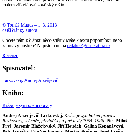
málem zlikvidoval sovětský režim.
© Tomáš Matras –
1. 3. 2013
další články autora
Chcete nám k článku něco sdělit? Máte k textu připomínku nebo
zajímavý postřeh? Napište nám na
redakce@iLiteratura.cz
.
Recenze
Spisovatel:
Tarkovskij, Andrej Arseňjevič
Kniha:
Krása je symbolem pravdy
Andrej Arseňjevič Tarkovskij
:
Krása je symbolem pravdy.
Rozhovory, scénáře, přednášky a jiné texty 1954–1986.
Přel.
Miloš
Fryš
,
Jaromír Blažejovský
,
Jiří Houdek
,
Galina Kopaněvová
,
Petr Janyška
,
Eva Soukupová
,
Martin Skořepa
,
Josef Fryš
a