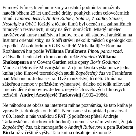
Filmový tvůrce, kterému režimy a ostatní podmínky umožnily
natočit během 25 let umělecké dráhy pouhých sedm celovečerních
filmů:
Ivanovo dětství
,
Andrej Rublev
,
Solaris
,
Zrcadlo
,
Stalker
,
Nostalgie
a
Oběť
. Každý z těchto filmů byl oceněn na zahraničních
filmových festivalech, nikdy na těch domácích. Mladý umělec
navštěvoval kursy malířství a hudby, rok a půl studoval arabštinu na
Institutu orientalistiky, na Sibiři strávil několik měsíců s geologickou
expedicí. Absolutorium VGIK ve třídě Michaila Iljiče Romma.
Rozhlasová hra podle
Williama Faulknera
Plnou parou vzad
,
v Divadle Leninského komsomolu režie
Hamleta
Williama
Shakespeara
a v Covent Garden režie opery
Boris Godunov
Modesta Petroviče Musorgského. Za jeho života vyšla pouze jedna
kniha jeho filmově teoretických studií
Zapečetěný čas
ve Frankfurtu
nad Mohanem. Jedna sestra. Dvě manželství, tři děti. Umírá na
zákeřnou nemoc v pařížském vyhnanství, daleko od tolik milované
i nenáviděné domoviny. Jeden z největších světových filmových
režisérů,
Andrej Arseňjevič Tarkovskij
(1932–1986).
Ne náhodou se občas na internetu mihne poznámka, že tato kniha je
vpravdě „tarkologickou biblí“. Nemusíme si například pamatovat
v 80. letech u nás vzniklou SPAT (Společnost přátel Andreje
Tarkovského a duchovních hodnot) a nemusí se nám vybavit, že jak
Zapečetěný čas
, tak monografie o
Andreji Rublevovi
z pera
Roberta
Birda
už v češtině vyšly. Tato kniha obsahuje různorodé