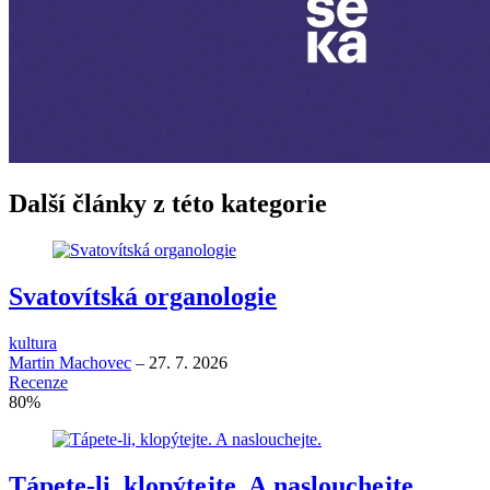
Další články z této kategorie
Svatovítská organologie
kultura
Martin Machovec
–
27. 7. 2026
Recenze
80
%
Tápete-li, klopýtejte. A naslouchejte.