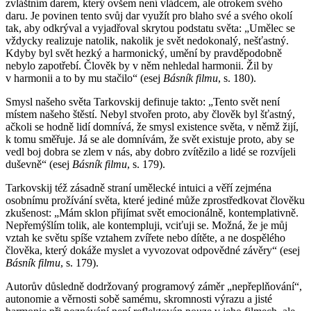
zvláštním darem, který ovšem není vládcem, ale otrokem svého
daru. Je povinen tento svůj dar využít pro blaho své a svého okolí
tak, aby odkrýval a vyjadřoval skrytou podstatu světa: „Umělec se
vždycky realizuje natolik, nakolik je svět nedokonalý, nešťastný.
Kdyby byl svět hezký a harmonický, umění by pravděpodobně
nebylo zapotřebí. Člověk by v něm nehledal harmonii. Žil by
v harmonii a to by mu stačilo“ (esej
Básník filmu
, s. 180).
Smysl našeho světa Tarkovskij definuje takto: „Tento svět není
místem našeho štěstí. Nebyl stvořen proto, aby člověk byl šťastný,
ačkoli se hodně lidí domnívá, že smysl existence světa, v němž žijí,
k tomu směřuje. Já se ale domnívám, že svět existuje proto, aby se
vedl boj dobra se zlem v nás, aby dobro zvítězilo a lidé se rozvíjeli
duševně“ (esej
Básník filmu
, s. 179).
Tarkovskij též zásadně straní umělecké intuici a věří zejména
osobnímu prožívání světa, které jediné může zprostředkovat člověku
zkušenost: „Mám sklon přijímat svět emocionálně, kontemplativně.
Nepřemýšlím tolik, ale kontempluji, vciťuji se. Možná, že je můj
vztah ke světu spíše vztahem zvířete nebo dítěte, a ne dospělého
člověka, který dokáže myslet a vyvozovat odpovědné závěry“ (esej
Básník filmu
, s. 179).
Autorův důsledně dodržovaný programový záměr „nepřeplňování“,
autonomie a věrnosti sobě samému, skromnosti výrazu a jisté