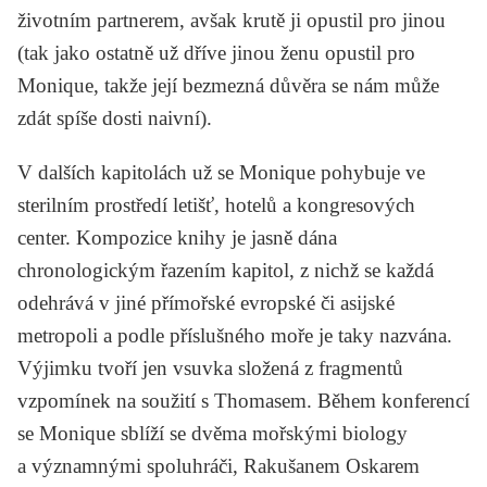
životním partnerem, avšak krutě ji opustil pro jinou
(tak jako ostatně už dříve jinou ženu opustil pro
Monique, takže její bezmezná důvěra se nám může
zdát spíše dosti naivní).
V dalších kapitolách už se Monique pohybuje ve
sterilním prostředí letišť, hotelů a kongresových
center. Kompozice knihy je jasně dána
chronologickým řazením kapitol, z nichž se každá
odehrává v jiné přímořské evropské či asijské
metropoli a podle příslušného moře je taky nazvána.
Výjimku tvoří jen vsuvka složená z fragmentů
vzpomínek na soužití s Thomasem. Během konferencí
se Monique sblíží se dvěma mořskými biology
a významnými spoluhráči, Rakušanem Oskarem