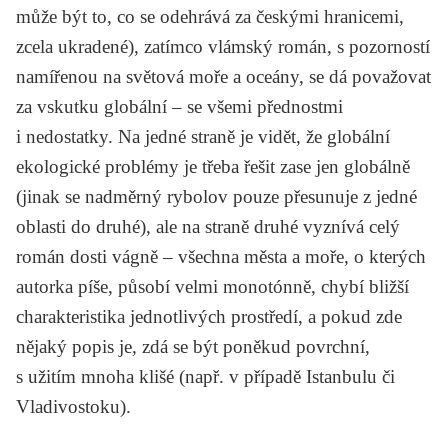
může být to, co se odehrává za českými hranicemi,
zcela ukradené), zatímco vlámský román, s pozorností
namířenou na světová moře a oceány, se dá považovat
za vskutku globální – se všemi přednostmi
i nedostatky. Na jedné straně je vidět, že globální
ekologické problémy je třeba řešit zase jen globálně
(jinak se nadměrný rybolov pouze přesunuje z jedné
oblasti do druhé), ale na straně druhé vyznívá celý
román dosti vágně – všechna města a moře, o kterých
autorka píše, působí velmi monotónně, chybí bližší
charakteristika jednotlivých prostředí, a pokud zde
nějaký popis je, zdá se být poněkud povrchní,
s užitím mnoha klišé (např. v případě Istanbulu či
Vladivostoku).