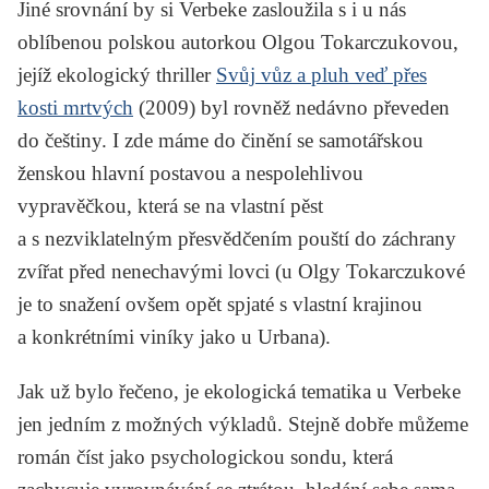
Jiné srovnání by si Verbeke zasloužila s i u nás
oblíbenou polskou autorkou
Olgou Tokarczukovou
,
jejíž ekologický thriller
Svůj vůz a pluh veď přes
kosti mrtvých
(2009) byl rovněž nedávno převeden
do češtiny. I zde máme do činění se samotářskou
ženskou hlavní postavou a nespolehlivou
vypravěčkou, která se na vlastní pěst
a s nezviklatelným přesvědčením pouští do záchrany
zvířat před nenechavými lovci (u Olgy Tokarczukové
je to snažení ovšem opět spjaté s vlastní krajinou
a konkrétními viníky jako u Urbana).
Jak už bylo řečeno, je ekologická tematika u
Verbeke
jen jedním z možných výkladů. Stejně dobře můžeme
román číst jako psychologickou sondu, která