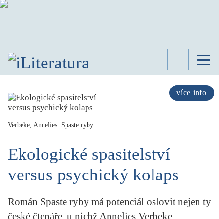
TÉMATA
RECENZE
více info
ROZHOVOR
SPISOVATELÉ
Verbeke, Annelies: Spaste ryby
AKTUALITA
KNIHY
Ekologické spasitelství
PŘEHLED
LITERATURY
versus psychický kolaps
STUDIE
KATEGORIE
Román Spaste ryby má potenciál oslovit nejen ty
PORTRÉT
české čtenáře, u nichž Annelies Verbeke