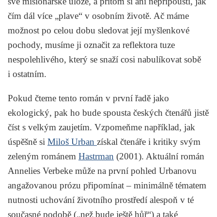
své misionářské úloze, a přitom si ani nepřipouští, jak
čím dál více „plave“ v osobním životě. Ač máme
možnost po celou dobu sledovat její myšlenkové
pochody, musíme ji označit za reflektora tuze
nespolehlivého, který se snaží cosi nabulíkovat sobě
i ostatním.
Pokud čteme tento román v první řadě jako
ekologický, pak ho bude spousta českých čtenářů jistě
číst s velkým zaujetím. Vzpomeňme například, jak
úspěšně si
Miloš Urban
získal čtenáře i kritiky svým
zeleným románem
Hastrman
(2001). Aktuální román
Annelies Verbeke může na první pohled Urbanovu
angažovanou prózu připomínat – minimálně tématem
nutnosti uchování životního prostředí alespoň v té
současné podobě („než bude ještě hůř“) a také