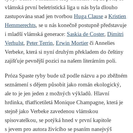
vlámská první beletristická liga u nás byla dlouho
zastupována snad jen tvorbou
Huga Clause
a
Kristien
Hemmerechts
, se u nás konečně postupně představuje
i mladší vlámská generace:
Saskia de Coster
,
Dimitri
Verhulst
,
Peter Terrin
,
Erwin Mortier
či Annelies
Verbeke, která si nyní druhým překladem do češtiny
zajišťuje pevnější pozici na našem literárním poli.
Próza
Spaste ryby
bude už podle názvu a po zběžném
seznámení s dějem působit jako román ekologický,
ale to je jen jeden z možných výkladů. Hlavní
hrdinka, třiatřicetiletá Monique Champagne, která je
stejně jako Verbeke zavedenou vlámskou
spisovatelkou, se potýká hned v první kapitole
s jevem pro autora živícího se psaním nanejvýš