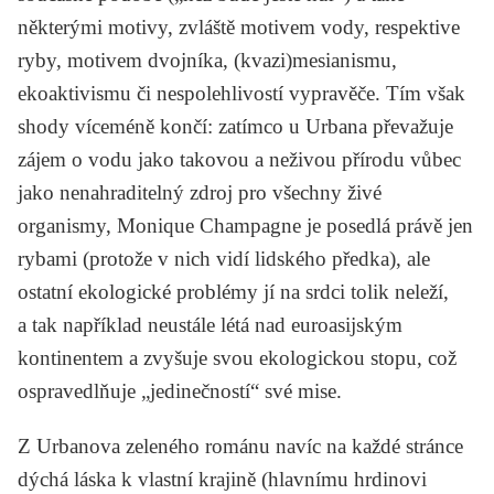
některými motivy, zvláště motivem vody, respektive
ryby, motivem dvojníka, (kvazi)mesianismu,
ekoaktivismu či nespolehlivostí vypravěče. Tím však
shody víceméně končí: zatímco u Urbana převažuje
zájem o vodu jako takovou a neživou přírodu vůbec
jako nenahraditelný zdroj pro všechny živé
organismy, Monique Champagne je posedlá právě jen
rybami (protože v nich vidí lidského předka), ale
ostatní ekologické problémy jí na srdci tolik neleží,
a tak například neustále létá nad euroasijským
kontinentem a zvyšuje svou ekologickou stopu, což
ospravedlňuje „jedinečností“ své mise.
Z Urbanova zeleného románu navíc na každé stránce
dýchá láska k vlastní krajině (hlavnímu hrdinovi