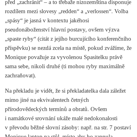
před „zachránit“ – a to třebaže nizozemština disponuje
rozdílem mezi slovesy „redden“ a „verlossen“. Volba
„spásy“ je jasná v kontextu jakéhosi
pseudonáboženství hlavní postavy, ovšem výzva
„spaste ryby“ (citát z jejího burcujícího konferenčního
příspěvku) se nezdá zcela na místě, pokud zvážíme, že
Monique považuje za vyvolenou Spasitelku právě
sama sebe, nikoli druhé (ti mohou ryby maximálně
zachraňovat).
Na překladu je vidět, že si překladatelka dala záležet
mimo jiné na ekvivalentech četných
přírodovědeckých termínů a obratů. Ovšem
i namátkové srovnání ukáže malé nedokonalosti
v převodu běžné slovní zásoby: např. na str. 7 postaví
Monique laptop na stůl, místo aby ho zapnula