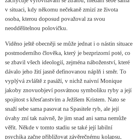
zachycuje vyrovnávání se ztrátou, hledání sebe sama
v situaci, kdy někomu nečekaně zmizí ze života
osoba, kterou doposud považoval za svou
neoddělitelnou polovičku.
Viděno ještě obecněji se může jednat i o nástin situace
postmoderního člověka, který je bezprizorní poté, co
se zbavil všech ideologií, zejména náboženství, které
dávalo jeho žití jasně definovanou náplň i směr. To
vyplývá zvláště z pasáží, v nichž naivní Monique
jakoby znovuobjeví posvátnou symboliku ryby a její
spojitost s křesťanstvím a Ježíšem Kristem. Nato se
snaží sebe sama pasovat na Spasitele ryb, ale její
úvahy zní tak naivně, že jim snad ani sama nemůže
věřit. Někde v tomto stadiu se také její labilní
psychika začne přibližovat závěrečnému kolapsu,