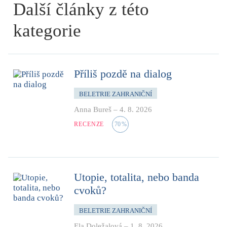
Další články z této
kategorie
Příliš pozdě na dialog
BELETRIE ZAHRANIČNÍ
Anna Bureš
–
4. 8. 2026
RECENZE
70
%
Utopie, totalita, nebo banda
cvoků?
BELETRIE ZAHRANIČNÍ
Ela Doležalová
–
1. 8. 2026