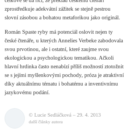
celkově se dá říci, že překlad českému čtenáři
zprostředkuje adekvátní zážitek se stejně pestrou
slovní zásobou a bohatou metaforikou jako originál.
Román
Spaste ryby
má potenciál oslovit nejen ty
české čtenáře, u kterých Annelies Verbeke zabodovala
svou prvotinou, ale i ostatní, které zaujme svou
ekologickou a psychologickou tematikou. Ačkoli
hlavní hrdinka často nenabízí příliš možností ztotožnit
se s jejími myšlenkovými pochody, próza je atraktivní
díky aktuálnímu tématu i bohatému a inventivnímu
jazykovému podání.
© Lucie Sedláčková –
29. 4. 2013
další články autora