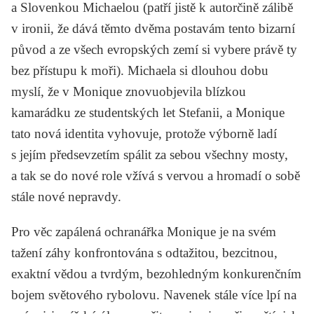
a Slovenkou Michaelou (patří jistě k autorčině zálibě
v ironii, že dává těmto dvěma postavám tento bizarní
původ a ze všech evropských zemí si vybere právě ty
bez přístupu k moři). Michaela si dlouhou dobu
myslí, že v Monique znovuobjevila blízkou
kamarádku ze studentských let Stefanii, a Monique
tato nová identita vyhovuje, protože výborně ladí
s jejím předsevzetím spálit za sebou všechny mosty,
a tak se do nové role vžívá s vervou a hromadí o sobě
stále nové nepravdy.
Pro věc zapálená ochranářka Monique je na svém
tažení záhy konfrontována s odtažitou, bezcitnou,
exaktní vědou a tvrdým, bezohledným konkurenčním
bojem světového rybolovu. Navenek stále více lpí na