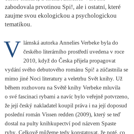
KRITIKA PŘEKLADU
zabodovala prvotinou Spi!, ale i ostatní, které
zaujme svou ekologickou a psychologickou
UKÁZKA
tematikou.
SLOUPEK
V
lámská autorka
Annelies Verbeke
byla do
ILIGLOSA
českého literárního prostředí uvedena v roce
2010, když do Česka přijela propagovat
vydání svého debutového románu
Spi!
a zúčastnila se
mimo jiné Noci literatury a veletrhu Svět knihy. Už
během rozhovoru na Světě knihy Verbeke mluvila
o své fascinaci rybami a navíc bylo veřejně potvrzeno,
že její český nakladatel koupil práva i na její doposud
poslední román
Vissen redden
(2009), který se teď
dostal na pulty knihkupectví pod názvem
Spaste
ryby
. Celkově můžeme tedy konstatovat, že poté, co