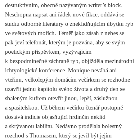
destruktivním, obecně nazývaným
writer’s block
.
Neschopna napsat ani řádek nové fikce, oddává se
studiu odborné literatury o zneklidňujícím úbytku ryb
ve světových mořích. Téměř jako zásah z nebes se
pak jeví telefonát, kterým je pozvána, aby se svým
poetickým příspěvkem, vyzývajícím
k bezpodmínečné záchraně ryb, objížděla mezinárodní
ichtyologické konference. Monique neváhá ani
vteřinu, velkolepým domácím večírkem se rozhodne
uzavřít jednu kapitolu svého života a druhý den se
sbaleným kufrem otevřít jinou, lepší, záslužnou
a spasitelskou. Už během večírku čtenář postupně
dostává indicie objasňující hrdinčin neklid
a skrývanou labilitu. Nedávno prodělala bolestný
rozchod s Thomasem, který se jevil být jejím