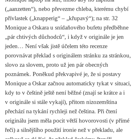
(„aanzetten“), nebo převezme chleba, kterému chybí
přívlastek („knapperig“ – „křupavý“); na str. 32
Monique a Oskara u snídaňového bufetu předběhne
„pár chtivých důchodců“, i když v originále je jen
jeden… Není však jistě účelem této recenze
porovnávat překlad s originálem stránku za stránkou,
slovo za slovem, proto už jen pár obecných
poznámek. Poněkud překvapivé je, že si postavy
Monique a Oskar začnou automaticky tykat v situaci,
kdy to v češtině ještě není běžné (znají se krátce a i
v originále si stále vykají), přitom nizozemština
přechází na tykání rychleji než čeština. Při čtení
originálu jsem měla pocit větší hovorovosti (v přímé
řeči) a silnějšího použití ironie než v překladu, ale