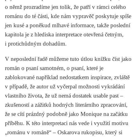
o němž prozradíme jen tolik, že patří v rámci celého
románu do té části, kde nám vypravěč poskytuje spíše
jen kusé a poněkud mlhavé informace, takže poslední
kapitola je z hlediska interpretace otevřená četným,
i protichůdným dohadům.
V neposlední řadě můžeme tuto útlou knížku číst jako
román o psaní samotném, o psaní, které je
zablokované například nedostatkem inspirace, zvláště
v případě, že autor už vyčerpal možnosti vykrádání
vlastního života, že už nemá dostatek
usable past
–
zkušeností a zážitků hodných literárního zpracování,
že se cítí prázdný podobně jako Monique na začátku
příběhu. K této interpretaci nás vede i využití motivu
„románu v románě“ – Oskarova rukopisu, který si