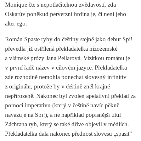
Monique čte s nepotlačitelnou zvědavostí, zda
Oskarův poněkud perverzní hrdina je, či není jeho
alter ego.
Román
Spaste ryby
do češtiny stejně jako debut
Spi!
převedla již ostřílená překladatelka nizozemské
a vlámské prózy
Jana Pellarová
. Vizitkou románu je
v první řadě název v cílovém jazyce. Překladatelka
zde rozhodně nemohla ponechat slovesný infinitiv
z originálu, protože by v češtině zněl krajně
nepřirozeně. Nakonec byl zvolen apelativní překlad za
pomoci imperativu (který v češtině navíc pěkně
navazuje na
Spi!
), a ne například popisnější titul
Záchrana ryb
, který se také dříve objevil v médiích.
Překladatelka dala nakonec přednost slovesu „spasit“