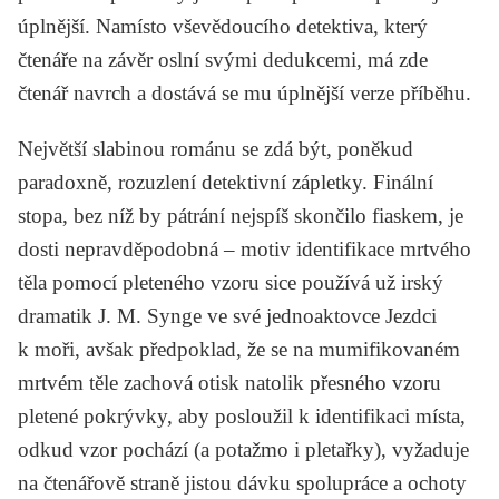
úplnější. Namísto vševědoucího detektiva, který
čtenáře na závěr oslní svými dedukcemi, má zde
čtenář navrch a dostává se mu úplnější verze příběhu.
Největší slabinou románu se zdá být, poněkud
paradoxně, rozuzlení detektivní zápletky. Finální
stopa, bez níž by pátrání nejspíš skončilo fiaskem, je
dosti nepravděpodobná – motiv identifikace mrtvého
těla pomocí pleteného vzoru sice používá už irský
dramatik
J. M. Synge
ve své jednoaktovce
Jezdci
k moři
, avšak předpoklad, že se na mumifikovaném
mrtvém těle zachová otisk natolik přesného vzoru
pletené pokrývky, aby posloužil k identifikaci místa,
odkud vzor pochází (a potažmo i pletařky), vyžaduje
na čtenářově straně jistou dávku spolupráce a ochoty