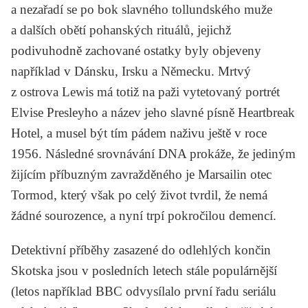
a nezařadí se po bok slavného tollundského muže
a dalších obětí pohanských rituálů, jejichž
podivuhodně zachované ostatky byly objeveny
například v Dánsku, Irsku a Německu. Mrtvý
z ostrova Lewis má totiž na paži vytetovaný portrét
Elvise Presleyho a název jeho slavné písně
Heartbreak
Hotel
, a musel být tím pádem naživu ještě v roce
1956. Následné srovnávání DNA prokáže, že jediným
žijícím příbuzným zavražděného je Marsailin otec
Tormod, který však po celý život tvrdil, že nemá
žádné sourozence, a nyní trpí pokročilou demencí.
Detektivní příběhy zasazené do odlehlých končin
Skotska jsou v posledních letech stále populárnější
(letos například BBC odvysílalo první řadu seriálu