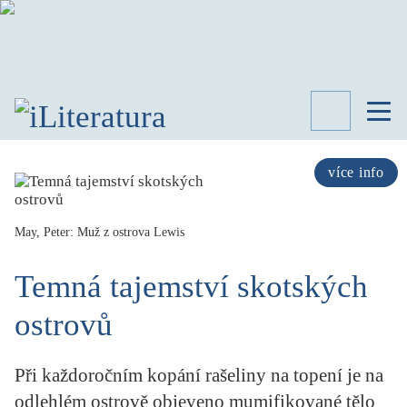
TÉMATA
RECENZE
více info
ROZHOVOR
SPISOVATELÉ
May, Peter: Muž z ostrova Lewis
AKTUALITA
KNIHY
Temná tajemství skotských
PŘEHLED
LITERATURY
ostrovů
STUDIE
KATEGORIE
Při každoročním kopání rašeliny na topení je na
PORTRÉT
odlehlém ostrově objeveno mumifikované tělo