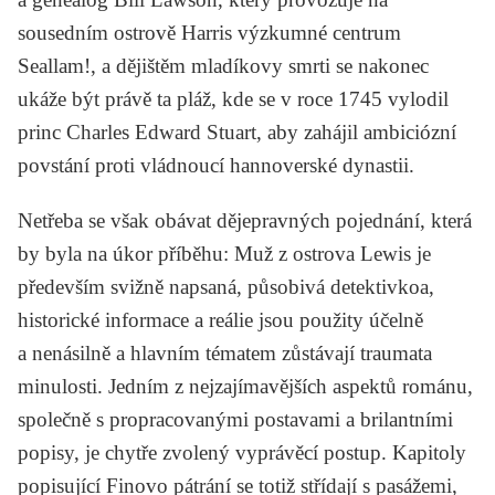
sousedním ostrově Harris výzkumné centrum
Seallam!, a dějištěm mladíkovy smrti se nakonec
ukáže být právě ta pláž, kde se v roce 1745 vylodil
princ Charles Edward Stuart, aby zahájil ambiciózní
povstání proti vládnoucí hannoverské dynastii.
Netřeba se však obávat dějepravných pojednání, která
by byla na úkor příběhu:
Muž z ostrova Lewis
je
především svižně napsaná, působivá detektivkoa,
historické informace a reálie jsou použity účelně
a nenásilně a hlavním tématem zůstávají traumata
minulosti. Jedním z nejzajímavějších aspektů románu,
společně s propracovanými postavami a brilantními
popisy, je chytře zvolený vyprávěcí postup. Kapitoly
popisující Finovo pátrání se totiž střídají s pasážemi,