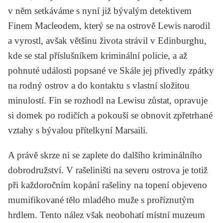
v něm setkáváme s nyní již bývalým detektivem
Finem Macleodem, který se na ostrově Lewis narodil
a vyrostl, avšak většinu života strávil v Edinburghu,
kde se stal příslušníkem kriminální policie, a až
pohnuté události popsané ve
Skále
jej přivedly zpátky
na rodný ostrov a do kontaktu s vlastní složitou
minulostí. Fin se rozhodl na Lewisu zůstat, opravuje
si domek po rodičích a pokouší se obnovit zpřetrhané
vztahy s bývalou přítelkyní Marsaili.
A právě skrze ni se zaplete do dalšího kriminálního
dobrodružství. V rašeliništi na severu ostrova je totiž
při každoročním kopání rašeliny na topení objeveno
mumifikované tělo mladého muže s proříznutým
hrdlem. Tento nález však neobohatí místní muzeum