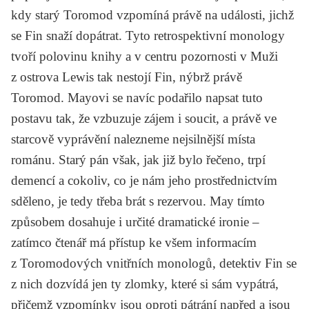
kdy starý Toromod vzpomíná právě na události, jichž
se Fin snaží dopátrat. Tyto retrospektivní monology
tvoří polovinu knihy a v centru pozornosti v
Muži
z ostrova Lewis
tak nestojí Fin, nýbrž právě
Toromod. Mayovi se navíc podařilo napsat tuto
postavu tak, že vzbuzuje zájem i soucit, a právě ve
starcově vyprávění nalezneme nejsilnější místa
románu. Starý pán však, jak již bylo řečeno, trpí
demencí a cokoliv, co je nám jeho prostřednictvím
sděleno, je tedy třeba brát s rezervou. May tímto
způsobem dosahuje i určité dramatické ironie –
zatímco čtenář má přístup ke všem informacím
z Toromodových vnitřních monologů, detektiv Fin se
z nich dozvídá jen ty zlomky, které si sám vypátrá,
přičemž vzpomínky jsou oproti pátrání napřed a jsou