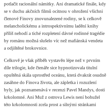
potlačit racionální námitky. Ani dramatické finále, kdy
se v duchu akčních filmů ocitnou v ohrožení všichni
členové Finovy znovunalezené rodiny, se k celkově
melancholickému a introspektivnímu ladění knihy
příliš nehodí a tiché rozpletení dávné rodinné tragédie
by románu možná slušelo víc než mafiánská vendeta
a odjištěné brokovnice.
Celkově je však příběh vystavěn lépe než v prvním
díle trilogie, kde čtenáře sice hypnotizovala titulní
opuštěná skála uprostřed oceánu, která dvakrát osudně
zasáhne do Finova života, ale zápletka i rozuzlení
byly, jak poznamenává v recenzi
Pavel Mandys
, dosti
krkolomné. Ani
Muž z ostrova Lewis
není bohužel
této krkolomnosti zcela prost a silnými stránkami