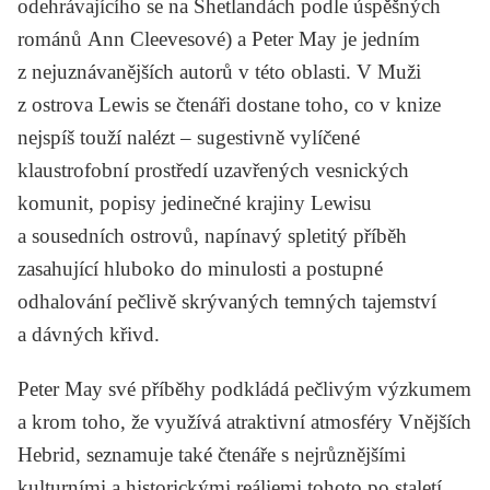
odehrávajícího se na Shetlandách podle úspěšných
románů
Ann Cleevesové
) a Peter May je jedním
z nejuznávanějších autorů v této oblasti. V
Muži
z ostrova Lewis
se čtenáři dostane toho, co v knize
nejspíš touží nalézt – sugestivně vylíčené
klaustrofobní prostředí uzavřených vesnických
komunit, popisy jedinečné krajiny Lewisu
a sousedních ostrovů, napínavý spletitý příběh
zasahující hluboko do minulosti a postupné
odhalování pečlivě skrývaných temných tajemství
a dávných křivd.
Peter May své příběhy podkládá pečlivým výzkumem
a krom toho, že využívá atraktivní atmosféry Vnějších
Hebrid, seznamuje také čtenáře s nejrůznějšími
kulturními a historickými reáliemi tohoto po staletí