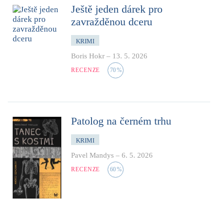
Ještě jeden dárek pro
zavražděnou dceru
KRIMI
Boris Hokr
–
13. 5. 2026
RECENZE
70
%
Patolog na černém trhu
KRIMI
Pavel Mandys
–
6. 5. 2026
RECENZE
60
%