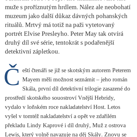
KRITIKA PŘEKLADU
muže s proříznutým hrdlem. Nález ale neobohatí
muzeum jako další důkaz dávných pohanských
UKÁZKA
rituálů. Mrtvý má totiž na paži vytetovaný
portrét Elvise Presleyho. Peter May tak otvírá
SLOUPEK
druhý díl své série, tentokrát s podařenější
ILIGLOSA
detektivní zápletkou.
Č
eští čtenáři se již se skotským autorem
Peterem
Mayem
měli možnost seznámit – jeho román
Skála
, první díl detektivní trilogie zasazené do
prostředí skotského souostroví Vnější Hebridy,
vydalo v loňském roce nakladatelství Host. Letos
vyšel v tomtéž nakladatelství a opět ve zdařilém
překladu
Lindy Kaprové
i díl druhý,
Muž z ostrova
Lewis
, který volně navazuje na děj
Skály
. Znovu se