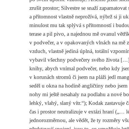
zrušit prostor; Silvestre se snaží zapamatovat
a přítomnost vlastně neprožívá, nýbrž si ji
minulost mu tak splývá s přítomností i budou
terase a pil pivo, a najednou mě ovanul větří
v podvečer, a v opakovaných vlnách na mě z
vzduch, vlastně jediná úplná, totální vzpomí
vybavil všechny podvečery svého života […], 
knihy, abych vnímal podvečer, nebo kdy jsem
v korunách stromů či jsem na pláži jedl mang
seděl u okna na hodině angličtiny nebo jsem 
nohy mi ještě nesahaly na podlahu a nové bot
lehký, vlahý, slaný vítr.“); Kodak zastavuje
čas i prostor neutralizuje v extázi hraní („… lé
jednorozměrnou, ale vědět, že ty rozměry všud
představují spojení, jsou to, co umožňuje let