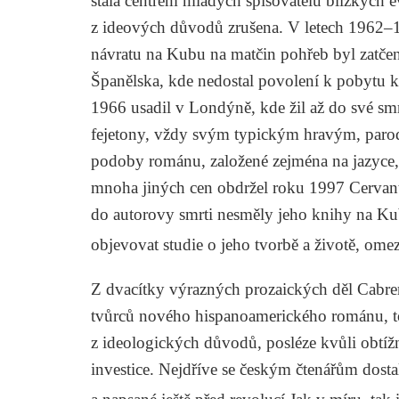
stala centrem mladých spisovatelů blízkých e
z ideových důvodů zrušena. V letech 1962–19
návratu na Kubu na matčin pohřeb byl zatčen
Španělska, kde nedostal povolení k pobytu k
1966 usadil v Londýně, kde žil až do své smrti
fejetony, vždy svým typickým hravým, par
podoby románu, založené zejména na jazyce,
mnoha jiných cen obdržel roku 1997 Cervan
do autorovy smrti nesměly jeho knihy na Kub
objevovat studie o jeho tvorbě a životě, om
Z dvacítky výrazných prozaických děl Cabre
tvůrců nového hispanoamerického románu, 
z ideologických důvodů, posléze kvůli obtížn
investice. Nejdříve se českým čtenářům dos