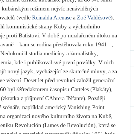
tku kubánským režimem nejvíc nenáviděných
vatelů (vedle
Reinalda Arenase
a
Zoé Valdésové
),
elů komunistické strany Kuby z východního
oje proti Batistovi. V době po nezdařeném útoku na
Havaně – kam se rodina přestěhovala roku 1941 –,
 Nedokončil studia medicíny a žurnalistiky,
emia
, kde i publikoval své první povídky. V nich
najít nový jazyk, vycházející ze skutečné mluvy, a za
e vězení. Deset let před revolucí založil generační
960 byl šéfredaktorem časopisu
Carteles
(Plakáty),
zkratka z příjmení CAbrera INfante). Později
 scénáře, například americký
Vanishing Point
l na organizaci nového kulturního života na Kubě,
 deníku
Revolución
(
Lunes de Revolución
), která se