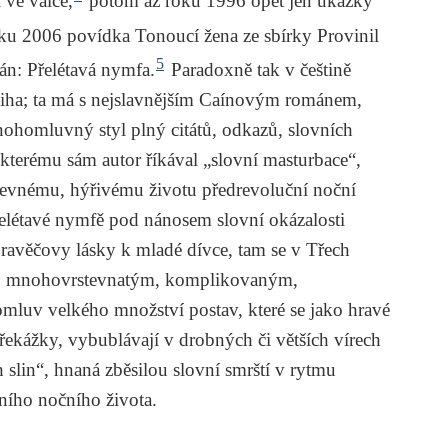
i ve válce
,
potom až roku 1996 opět jen ukázky
ku 2006 povídka
Tonoucí žena
ze sbírky
Provinil
5
mán:
Přelétavá nymfa
.
Paradoxně tak v češtině
niha; ta má s nejslavnějším Caínovým románem,
nohomluvný styl plný citátů, odkazů, slovních
 kterému sám autor říkával „slovní masturbace“,
revnému, hýřivému životu předrevoluční noční
elétavé nymfě
pod nánosem slovní okázalosti
ravěčovy lásky k mladé dívce, tam se v
Třech
, mnohovrstevnatým, komplikovaným,
luv velkého množství postav, které se jako hravé
překážky, vybublávají v drobných či větších vírech
h slin“, hnaná zběsilou slovní smrští v rytmu
ního nočního života.