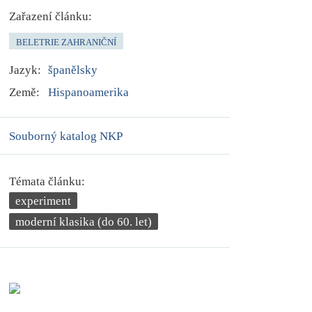
Zařazení článku:
BELETRIE ZAHRANIČNÍ
Jazyk:
španělsky
Země:
Hispanoamerika
Souborný katalog NKP
Témata článku:
experiment
moderní klasika (do 60. let)