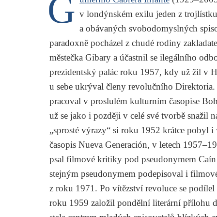
G
v londýnském exilu jeden z trojlís
a obávaných svobodomyslných spiso
paradoxně pocházel z chudé rodiny zakladat
městečka Gibary a účastnil se ilegálního odb
prezidentský palác roku 1957, kdy už žil v 
u sebe ukrýval členy revolučního Direktoria.
pracoval v proslulém kulturním časopise
Boh
už se jako i později v celé své tvorbě snažil 
„sprosté výrazy“ si roku 1952 krátce pobyl i v
časopis
Nueva Generación
, v letech 1957–1
psal filmové kritiky pod pseudonymem Caín (
stejným pseudonymem podepisoval i filmové
z roku 1971. Po vítězství revoluce se podíle
roku 1959 založil pondělní literární přílohu