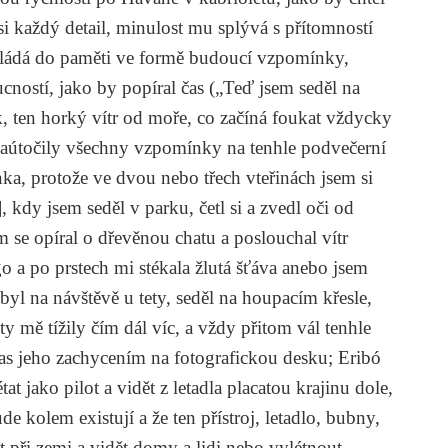
 si každý detail, minulost mu splývá s přítomností
 ukládá do paměti ve formě budoucí vzpomínky,
cností, jako by popíral čas („Teď jsem seděl na
k, ten horký vítr od moře, co začíná foukat vždycky
aútočily všechny vzpomínky na tenhle podvečerní
nka, protože ve dvou nebo třech vteřinách jsem si
kdy jsem seděl v parku, četl si a zvedl oči od
 se opíral o dřevěnou chatu a poslouchal vítr
o a po prstech mi stékala žlutá šťáva anebo jsem
byl na návštěvě u tety, seděl na houpacím křesle,
y mě tížily čím dál víc, a vždy přitom vál tenhle
 čas jeho zachycením na fotografickou desku; Eribó
tat jako pilot a vidět z letadla placatou krajinu dole,
e kolem existují a že ten přístroj, letadlo, bubny,
ět při zemi a vidět domy a lidi nebo vylétnout