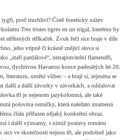
č tygři, proč truchliví? Čistě foneticky název
zykolamu
Tres tristes tigres en un trigal
, kterému by
řicet stříbrných stříkaček
. Zvuk řeči sice hraje v díle
hno, jeho vtipně či krásně znějící slova si
ko „staří pardálové“, nenapravitelní flamendři,
ivou, dychtivou Havanou konce padesátých let 20.
lm, literaturu, umění vůbec – a hrají si, zejména se
t další a další závorky v závorkách, a oddalovat
slovka tři je nejenom jazykolomná, ale také
eknutá polovina osmičky, která naležato znamená
dému číslu přiřazen nějaký konkrétní obraz,
a má i další významy, s nimiž postavy románu
sák sice ve skutečnosti nejsou tři, ale podobně jako