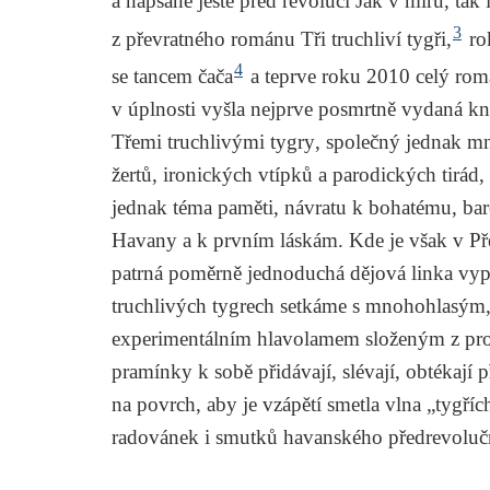
a napsané ještě před revolucí
Jak v míru, tak 
3
z převratného románu
Tři truchliví tygři
,
ro
4
se tancem čača
a teprve roku 2010 celý ro
v úplnosti vyšla nejprve posmrtně vydaná k
Třemi truchlivými tygry
, společný jednak m
žertů, ironických vtípků a parodických tirád,
jednak téma paměti, návratu k bohatému, ba
Havany a k prvním láskám. Kde je však v
Př
patrná poměrně jednoduchá dějová linka vyp
truchlivých tygrech
setkáme s mnohohlasým
experimentálním hlavolamem složeným z prom
pramínky k sobě přidávají, slévají, obtékají 
na povrch, aby je vzápětí smetla vlna „tygříc
radovánek i smutků havanského předrevoluč