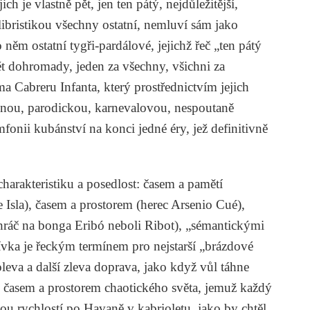
ch je vlastně pět, jen ten pátý, nejdůležitější,
ibristikou všechny ostatní, nemluví sám jako
 něm ostatní tygři-pardálové, jejichž řeč „ten pátý
 dohromady, jeden za všechny, všichni za
a Cabreru Infanta, který prostřednictvím jejich
ipnou, parodickou, karnevalovou, nespoutaně
onii kubánství na konci jedné éry, jež definitivně
harakteristiku a posedlost: časem a pamětí
e Isla), časem a prostorem (herec Arsenio Cué),
hráč na bonga Eribó neboli Ribot), „sémantickými
ívka je řeckým termínem pro nejstarší „brázdové
leva a další zleva doprava, jako když vůl táhne
, časem a prostorem chaotického světa, jemuž každý
ou rychlostí po Havaně v kabrioletu, jako by chtěl