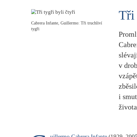
Tři
Cabrera Infante, Guillermo: Tři truchliví
tygři
Proml
Cabre
slévaj
v drob
vzápět
zběsil
i smu
života
uillermo Cabrera Infante
(1929–2005