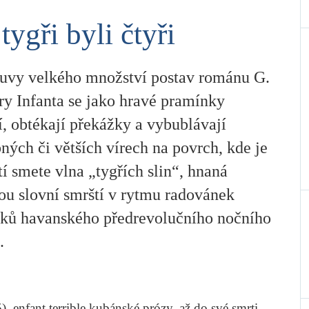
 tygři byli čtyři
uvy velkého množství postav románu G.
ry Infanta se jako hravé pramínky
í, obtékají překážky a vybublávají
ných či větších vírech na povrch, kde je
í smete vlna „tygřích slin“, hnaná
ou slovní smrští v rytmu radovánek
tků havanského předrevolučního nočního
.
),
enfant terrible
kubánské prózy, až do své smrti