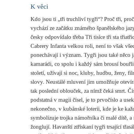
K věci
Kdo jsou ti „tři truchliví tygři“? Proč tři, pro
vychází ze začátku známého španělského ja
česky odpovídalo třeba
Tři tisíce tři sta třiat
Cabrery Infanta velkou roli, není to však všec
ponechávají i význam. Tygři jsou také něco ja
kamarádi, co spolu i každý sám brousí bouřl
století, užívají si noc, kluby, hudbu, ženy, fi
slovy. Neustálé mluvení jim umožňuje otevíra
tak poslední oblouček, za nímž čeká smrt. Čí
podstatná v magii čísel, je to prvočíslo a us
nekonečno, v kubánské loterii, kde je ke kaž
symbolizuje trojka námořníka či malé dítě, 
žonglují. Havanští ztřískaní tygři trsající třa