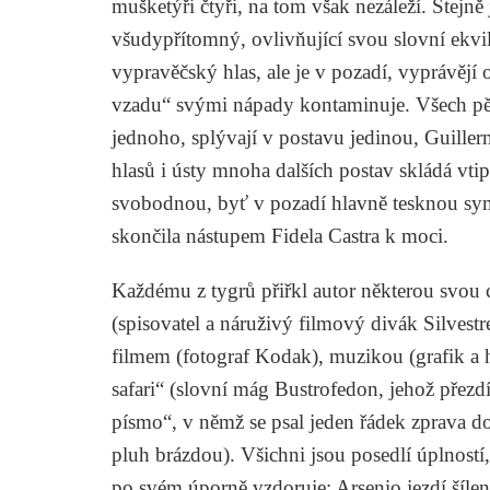
mušketýři čtyři, na tom však nezáleží. Stejně ji
všudypřítomný, ovlivňující svou slovní ekvil
vypravěčský hlas, ale je v pozadí, vyprávějí o
vzadu“ svými nápady kontaminuje. Všech pět
jednoho, splývají v postavu jedinou, Guillerm
hlasů i ústy mnoha dalších postav skládá vt
svobodnou, byť v pozadí hlavně tesknou symf
skončila nástupem Fidela Castra k moci.
Každému z tygrů přiřkl autor některou svou c
(spisovatel a náruživý filmový divák Silvestr
filmem (fotograf Kodak), muzikou (grafik a 
safari“ (slovní mág Bustrofedon, jehož přezd
písmo“, v němž se psal jeden řádek zprava do
pluh brázdou). Všichni jsou posedlí úplností
po svém úporně vzdoruje: Arsenio jezdí šílen