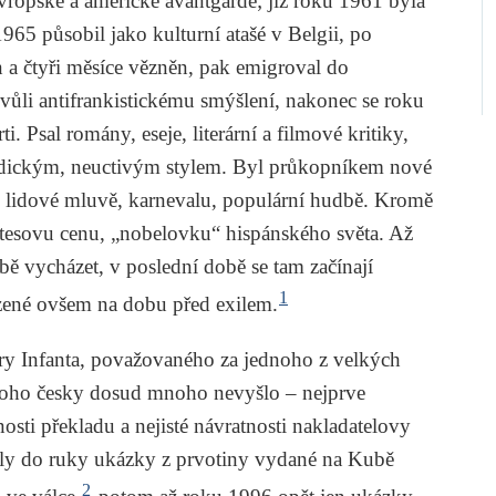
vropské a americké avantgardě; již roku 1961 byla
65 působil jako kulturní atašé v Belgii, po
 a čtyři měsíce vězněn, pak emigroval do
vůli antifrankistickému smýšlení, nakonec se roku
. Psal romány, eseje, literární a filmové kritiky,
odickým, neuctivým stylem. Byl průkopníkem nové
 lidové mluvě, karnevalu, populární hudbě. Kromě
tesovu cenu, „nobelovku“ hispánského světa. Až
ě vycházet, v poslední době se tam začínají
1
ezené ovšem na dobu před exilem.
ry Infanta, považovaného za jednoho z velkých
toho česky dosud mnoho nevyšlo – nejprve
osti překladu a nejisté návratnosti nakladatelovy
taly do ruky ukázky z prvotiny vydané na Kubě
2