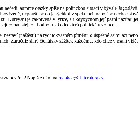
u nečetli, autorce otázky spíše na politickou situaci v bývalé Jugosláv
odpovězené, nepouští se do jakýchkoliv spekulací, neboť se nechce stav
ku. Kureyshi je zakotvená v lyrice, a i kdybychom její psaní nazírali
její román stejnou hodnotu jako leckterá politická rezoluce.
, nestaví (naštěstí) na rychlokvašném příběhu o úspěšné asimilaci nebo 
áních. Zaručuje silný čtenářský zážitek každému, kdo chce v psaní vidět
ímavý postřeh? Napište nám na
redakce@iLiteratura.cz
.