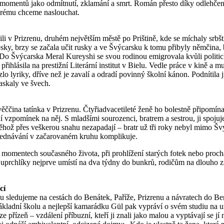
 u momentů jako odmítnutí, zklamání a smrt. Román přesto díky odlehč
terému chceme naslouchat.
i v Prizrenu, druhém největším městě po Prištině, kde se míchaly srbšt
bsky, brzy se začala učit rusky a ve Švýcarsku k tomu přibyly němčina,
ina. Do Švýcarska Meral Kureyshi se svou rodinou emigrovala kvůli politic
řihlásila na prestižní Literární institut v Bielu. Vedle práce v kině a 
o lyriky, dříve než je zavalí a odradí povinný školní kánon. Podnítila j
askaly ve švech.
ččina tatínka v Prizrenu. Čtyřiadvacetileté ženě ho bolestně připomína
í vzpomínek na něj. S mladšími sourozenci, bratrem a sestrou, ji spoj
ž přes veškerou snahu nezapadají – bratr už tři roky nebyl mimo Švýca
yjednávání v začarovaném kruhu komplikuje.
ých momentech současného života, při prohlížení starých fotek nebo p
uprchlíky nejprve umístí na dva týdny do bunkrů, rodičům na dlouho zne
cí
u sledujeme na cestách do Benátek, Paříže, Prizrenu a návratech do Ber
ladní školu a nejlepší kamarádku Gül pak vypráví o svém studiu na uni
přízeň – vzdálení příbuzní, kteří ji znali jako malou a vyptávají se jí 