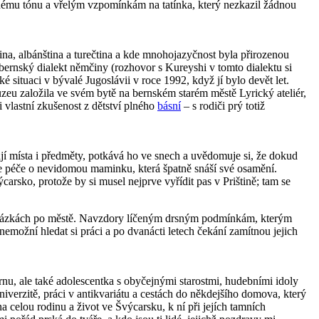
enému tónu a vřelým vzpomínkám na tatínka, který nezkazil žádnou
ina, albánština a turečtina a kde mnohojazyčnost byla přirozenou
 bernský dialekt němčiny (rozhovor s Kureyshi v tomto dialektu si
ké situaci v bývalé Jugoslávii v roce 1992, když jí bylo devět let.
muzeu založila ve svém bytě na bernském starém městě Lyrický ateliér,
i vlastní zkušenost z dětství plného
básní
– s rodiči prý totiž
jí místa i předměty, potkává ho ve snech a uvědomuje si, že dokud
uje péče o nevidomou maminku, která špatně snáší své osamění.
rsko, protože by si musel nejprve vyřídit pas v Prištině; tam se
rocházkách po městě. Navzdory líčeným drsným podmínkám, kterým
možní hledat si práci a po dvanácti letech čekání zamítnou jejich
nu, ale také adolescentka s obyčejnými starostmi, hudebními idoly
verzitě, práci v antikvariátu a cestách do někdejšího domova, který
na celou rodinu a život ve Švýcarsku, k ní při jejích tamních