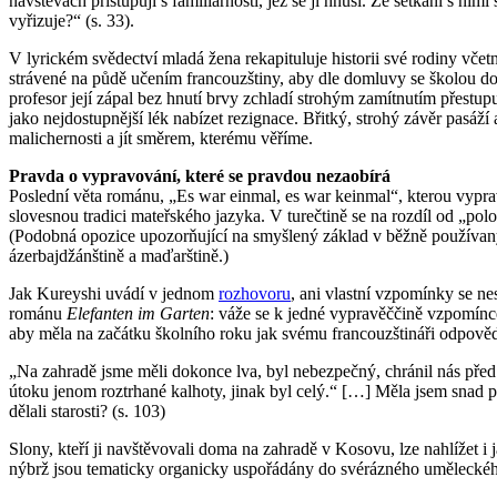
návštěvách přistupují s familiárností, jež se jí hnusí. Ze setkání s nim
vyřizuje?“ (s. 33).
V lyrickém svědectví mladá žena rekapituluje historii své rodiny včetně
strávené na půdě učením francouzštiny, aby dle domluvy se školou do
profesor její zápal bez hnutí brvy zchladí strohým zamítnutím přestu
jako nejdostupnější lék nabízet rezignace. Břitký, strohý závěr pasáž
malichernosti a jít směrem, kterému věříme.
Pravda o vypravování, které se pravdou nezaobírá
Poslední věta románu, „Es war einmal, es war keinmal“, kterou vypr
slovesnou tradici mateřského jazyka. V turečtině se na rozdíl od „p
(Podobná opozice upozorňující na smyšlený základ v běžně používa
ázerbajdžánštině a maďarštině.)
Jak Kureyshi uvádí v jednom
rozhovoru
, ani vlastní vzpomínky se ne
románu
Elefanten im Garten
: váže se k jedné vypravěččině vzpomínce
aby měla na začátku školního roku jak svému francouzštináři odpověd
„Na zahradě jsme měli dokonce lva, byl nebezpečný, chránil nás před 
útoku jenom roztrhané kalhoty, jinak byl celý.“ […] Měla jsem snad po
dělali starosti? (s. 103)
Slony, kteří ji navštěvovali doma na zahradě v Kosovu, lze nahlížet i 
nýbrž jsou tematicky organicky uspořádány do svérázného uměleckého 