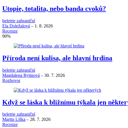
Utopie, totalita, nebo banda cvoků?
beletrie zahraniční
Ela Doležalová
–
1. 8. 2026
Recenze
90
%
Příroda není kulisa, ale hlavní hrdina
beletrie zahraniční
Magdalena Rytinová
–
30. 7. 2026
Rozhovor
Když se láska k bližnímu týkala jen někte
beletrie zahraniční
Martin Liška
–
28. 7. 2026
Recenze