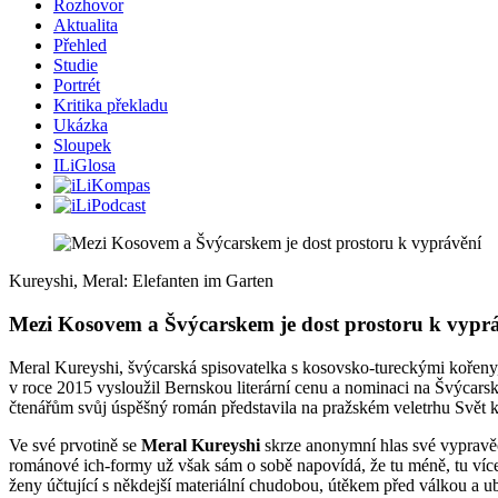
Rozhovor
Aktualita
Přehled
Studie
Portrét
Kritika překladu
Ukázka
Sloupek
ILiGlosa
Kureyshi, Meral: Elefanten im Garten
Mezi Kosovem a Švýcarskem je dost prostoru k vypr
Meral Kureyshi, švýcarská spisovatelka s kosovsko-tureckými kořeny, 
v roce 2015 vysloužil Bernskou literární cenu a nominaci na Švýcarsk
čtenářům svůj úspěšný román představila na pražském veletrhu Svět 
Ve své prvotině se
Meral Kureyshi
skrze anonymní hlas své vypravěč
románové ich-formy už však sám o sobě napovídá, že tu méně, tu více
ženy účtující s někdejší materiální chudobou, útěkem před válkou a u