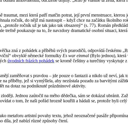
i si odnáší ambivalentní, odcizené dojmy: „Kdo je vlastně ta žena, která 
 traumat, mezi která patří matčin potrat, její první menstruace, kterou 
hnala ročník, do nějž má nastoupit – když chce na začátku školního ro
pu, „protože ročník už je tak jako tak obsazený“ (s. 77). Román předkl
í ale trefně poukazuje na to, že navzdory dramatické osobní situaci, kt
avěčka zná z pohádek a příběhů svých prarodičů, odpovídá českému „By
oloviční“ obvyklé německé formulky
Es war einmal
(Bylo jednou), která v
ných
úvodních frázích pohádek
se kromě češtiny a turečtiny vyskytuje z 
smějí zaměňovat s pravdou – jde pouze o fantazii a nikdo už neví, jak 
 na příběhy, jež si vymýšlela, aby nezůstala pozadu za barvitými zážit
ět na dotaz na podniknuté prázdninové aktivity.
zloději. Jednou zaútočil na mého dědečka, sám se dokázal ubránit. Zaži
vídat o tom, že naši pořád hrozně kouřili a hádali se, protože byli celý
jako metaforu artistní povahy textu, jehož neoznačené pasáže připomínaj
díla, jež nabízí různé způsoby čtení.