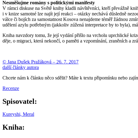
Nesměšujme romány s politickými manifesty
V rámci diskuse na Světě knihy kladli návštěvníci, kteří převážně knih
i v knize samotné lze najít její reakci – otázky nechává důsledně nez
válce či bojích za samostatnost Kosova nenajdeme téměř žádnou zmín
udělení azylu potřebným (jakkoliv zúžená interpretace by to byla), má 
Kniha navzdory tomu, že její vydání přišlo na vrcholu uprchlické krize
děje, o migraci, která nekončí, o paměti a vzpomínání, zraněních a zr
© Jana Dušek Pražáková –
26. 7. 2017
další články autora
Chcete nám k článku něco sdělit? Máte k textu připomínku nebo zaj
Recenze
Spisovatel:
Kureyshi, Meral
Kniha: