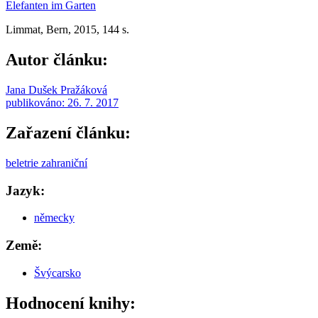
Elefanten im Garten
Limmat, Bern, 2015, 144 s.
Autor článku:
Jana Dušek Pražáková
publikováno:
26. 7. 2017
Zařazení článku:
beletrie zahraniční
Jazyk:
německy
Země:
Švýcarsko
Hodnocení knihy: