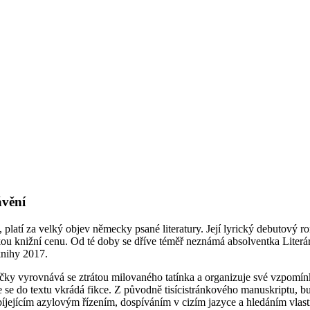
ávění
platí za velký objev německy psané literatury. Její lyrický debutový r
ou knižní cenu. Od té doby se dříve téměř neznámá absolventka Literárn
knihy 2017.
ky vyrovnává se ztrátou milovaného tatínka a organizuje své vzpomínky
 se do textu vkrádá fikce. Z původně tisícistránkového manuskriptu, b
bíjejícím azylovým řízením, dospíváním v cizím jazyce a hledáním vlas