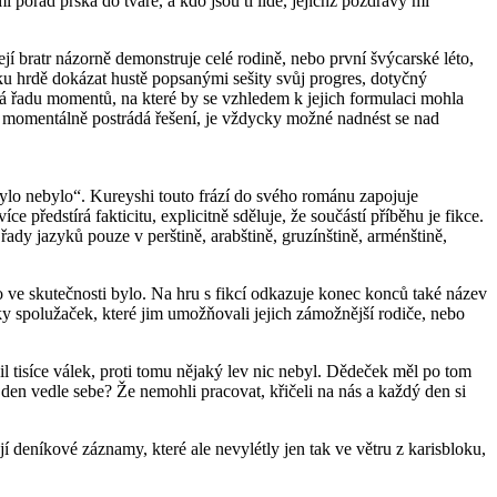
mi pořád prská do tváře, a kdo jsou ti lidé, jejichž pozdravy mi
její bratr názorně demonstruje celé rodině, nebo první švýcarské léto,
ku hrdě dokázat hustě popsanými sešity svůj progres, dotyčný
ádá řadu momentů, na které by se vzhledem k jejich formulaci mohla
erá momentálně postrádá řešení, je vždycky možné nadnést se nad
lo nebylo“. Kureyshi touto frází do svého románu zapojuje
íce předstírá fakticitu, explicitně sděluje, že součástí příběhu je fikce.
řady jazyků pouze v perštině, arabštině, gruzínštině, arménštině,
to ve skutečnosti bylo. Na hru s fikcí odkazuje konec konců také název
ky spolužaček, které jim umožňovali jejich zámožnější rodiče, nebo
l tisíce válek, proti tomu nějaký lev nic nebyl. Dědeček měl po tom
 den vedle sebe? Že nemohli pracovat, křičeli na nás a každý den si
í deníkové záznamy, které ale nevylétly jen tak ve větru z karisbloku,