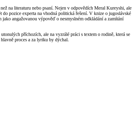
ii než na literaturu nebo psaní. Nejen v odpovědích Meral Kureyshi, ale
ět do pozice experta na vhodná politická řešení. V knize o jugoslávské
 jen jako angažovanou výpověď o nesmyslném odkládání a zamítání
utonulých příchozích, ale na vyzrálé práci s textem o rodině, která se
 hlavně proces a za lyriku by dýchal.