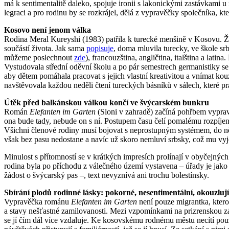
má k sentimentalitě daleko, spojuje ironii s lakonickými zastávkami
legraci a pro rodinu by se rozkrájel, dělá z vypravěčky společníka, k
Kosovo není jenom válka
Rodina Meral Kureyshi (1983) patřila k turecké menšině v Kosovu. Žil
součástí života. Jak sama
popisuje
, doma mluvila turecky, ve škole sr
můžeme poslechnout
zde
), francouzština, angličtina, italština a lat
Vystudovala střední oděvní školu a po pár semestrech germanistiky se p
aby dětem pomáhala pracovat s jejich vlastní kreativitou a vnímat kouzl
navštěvovala každou neděli čtení tureckých básníků v sálech, které pr
Útěk před balkánskou válkou končí ve švýcarském bunkru
Román
Elefanten im Garten
(Sloni v zahradě) začíná pohřbem vypravě
ona bude tady, nebude on s ní. Postupem času čelí pomalému rozpíjen
Všichni členové rodiny musí bojovat s neprostupným systémem, do něho
však bez pasu nedostane a navíc už skoro nemluví srbsky, což mu v
Minulost s přítomností se v krátkých impresích prolínají v obyčejn
rodina byla po příchodu z válečného území vystavena – úřady je jako 
žádost o švýcarský pas –, text nevyznívá ani trochu bolestínsky.
Sbírání plodů rodinné lásky: pokorné, nesentimentální, okouzlují
Vypravěčka románu
Elefanten im Garten
není pouze migrantka, ktero
a stavy nešťastné zamilovanosti. Mezi vzpomínkami na prizrenskou zák
se jí čím dál více vzdaluje. Ke kosovskému rodnému městu necítí pouze 