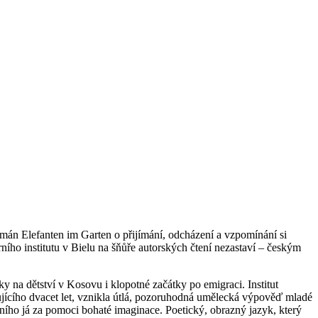
omán Elefanten im Garten o přijímání, odcházení a vzpomínání si
ího institutu v Bielu na šňůře autorských čtení nezastaví – českým
 na dětství v Kosovu i klopotné začátky po emigraci. Institut
ujícího dvacet let, vznikla útlá, pozoruhodná umělecká výpověď mladé
tního já za pomoci bohaté imaginace. Poetický, obrazný jazyk, který