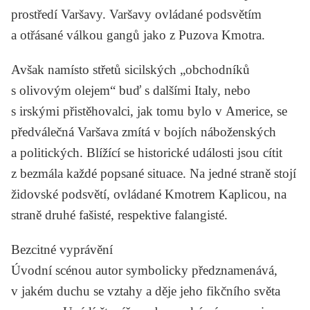
prostředí Varšavy. Varšavy ovládané podsvětím
a otřásané válkou gangů jako z
Puzova
Kmotra
.
Avšak namísto střetů sicilských „obchodníků
s olivovým olejem“ buď s dalšími Italy, nebo
s irskými přistěhovalci, jak tomu bylo v Americe, se
předválečná Varšava zmítá v bojích náboženských
a politických. Blížící se historické události jsou cítit
z bezmála každé popsané situace. Na jedné straně stojí
židovské podsvětí, ovládané Kmotrem Kaplicou, na
straně druhé fašisté, respektive falangisté.
Bezcitné vyprávění
Úvodní scénou autor symbolicky předznamenává,
v jakém duchu se vztahy a děje jeho fikčního světa