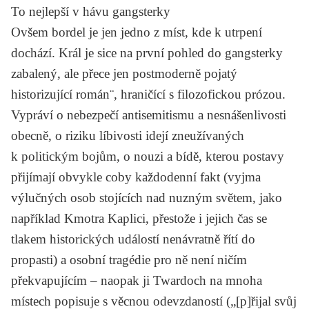
To nejlepší v hávu gangsterky
Ovšem bordel je jen jedno z míst, kde k utrpení
dochází.
Král
je sice na první pohled do gangsterky
zabalený, ale přece jen postmoderně pojatý
historizující román¨, hraničící s filozofickou prózou.
Vypráví o nebezpečí antisemitismu a nesnášenlivosti
obecně, o riziku líbivosti idejí zneužívaných
k politickým bojům, o nouzi a bídě, kterou postavy
přijímají obvykle coby každodenní fakt (vyjma
výlučných osob stojících nad nuzným světem, jako
například Kmotra Kaplici, přestože i jejich čas se
tlakem historických událostí nenávratně řítí do
propasti) a osobní tragédie pro ně není ničím
překvapujícím – naopak ji Twardoch na mnoha
místech popisuje s věcnou odevzdaností („[p]řijal svůj