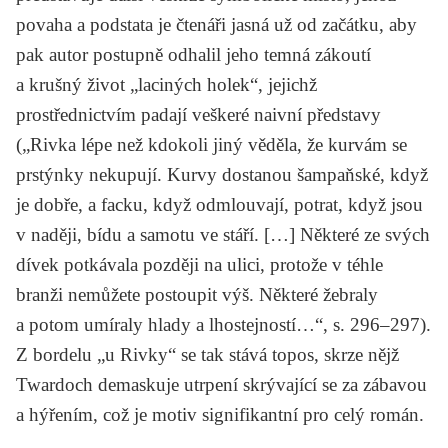
povaha a podstata je čtenáři jasná už od začátku, aby
pak autor postupně odhalil jeho temná zákoutí
a krušný život „laciných holek“, jejichž
prostřednictvím padají veškeré naivní představy
(„Rivka lépe než kdokoli jiný věděla, že kurvám se
prstýnky nekupují. Kurvy dostanou šampaňské, když
je dobře, a facku, když odmlouvají, potrat, když jsou
v naději, bídu a samotu ve stáří. […] Některé ze svých
dívek potkávala později na ulici, protože v téhle
branži nemůžete postoupit výš. Některé žebraly
a potom umíraly hlady a lhostejností…“, s. 296–297).
Z bordelu „u Rivky“ se tak stává topos, skrze nějž
Twardoch demaskuje utrpení skrývající se za zábavou
a hýřením, což je motiv signifikantní pro celý román.