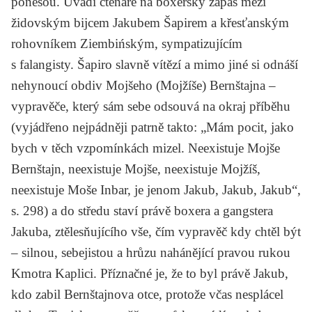
ponesou. Uvádí čtenáře na boxerský zápas mezi
židovským bijcem Jakubem Šapirem a křesťanským
rohovníkem Ziembińským, sympatizujícím
s falangisty. Šapiro slavně vítězí a mimo jiné si odnáší
nehynoucí obdiv Mojšeho (Mojžíše) Bernštajna –
vypravěče, který sám sebe odsouvá na okraj příběhu
(vyjádřeno nejpádněji patrně takto: „Mám pocit, jako
bych v těch vzpomínkách mizel. Neexistuje Mojše
Bernštajn, neexistuje Mojše, neexistuje Mojžíš,
neexistuje Moše Inbar, je jenom Jakub, Jakub, Jakub“,
s. 298) a do středu staví právě boxera a gangstera
Jakuba, ztělesňujícího vše, čím vypravěč kdy chtěl být
– silnou, sebejistou a hrůzu nahánějící pravou rukou
Kmotra Kaplici. Příznačné je, že to byl právě Jakub,
kdo zabil Bernštajnova otce, protože včas nesplácel