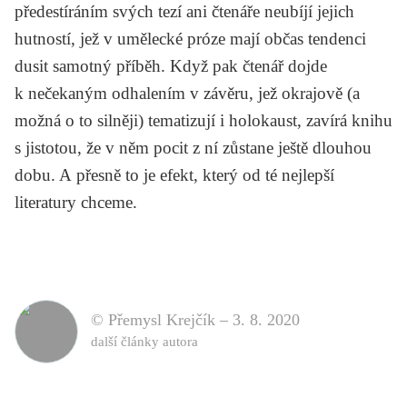
předestíráním svých tezí ani čtenáře neubíjí jejich
hutností, jež v umělecké próze mají občas tendenci
dusit samotný příběh. Když pak čtenář dojde
k nečekaným odhalením v závěru, jež okrajově (a
možná o to silněji) tematizují i holokaust, zavírá knihu
s jistotou, že v něm pocit z ní zůstane ještě dlouhou
dobu. A přesně to je efekt, který od té nejlepší
literatury chceme.
© Přemysl Krejčík –
3. 8. 2020
další články autora