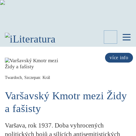
TÉMATA
RECENZE
více info
ROZHOVOR
SPISOVATELÉ
Twardoch, Szczepan: Král
AKTUALITA
KNIHY
Varšavský Kmotr mezi Židy
PŘEHLED
LITERATURY
a fašisty
STUDIE
KATEGORIE
Varšava, rok 1937. Doba vyhrocených
PORTRÉT
politických bojů a sílících antisemitistických