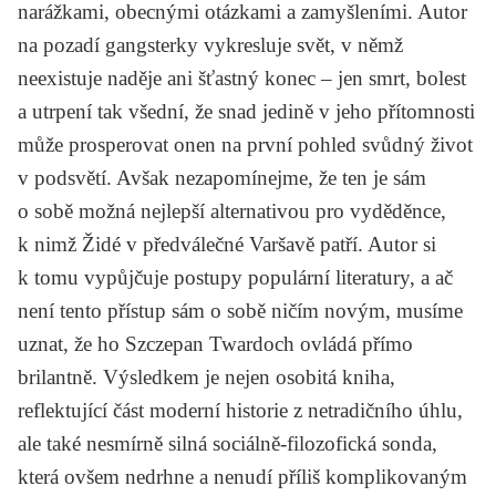
narážkami, obecnými otázkami a zamyšleními. Autor
na pozadí gangsterky vykresluje svět, v němž
neexistuje naděje ani šťastný konec – jen smrt, bolest
a utrpení tak všední, že snad jedině v jeho přítomnosti
může prosperovat onen na první pohled svůdný život
v podsvětí. Avšak nezapomínejme, že ten je sám
o sobě možná nejlepší alternativou pro vyděděnce,
k nimž Židé v předválečné Varšavě patří. Autor si
k tomu vypůjčuje postupy populární literatury, a ač
není tento přístup sám o sobě ničím novým, musíme
uznat, že ho Szczepan Twardoch ovládá přímo
brilantně. Výsledkem je nejen osobitá kniha,
reflektující část moderní historie z netradičního úhlu,
ale také nesmírně silná sociálně-filozofická sonda,
která ovšem nedrhne a nenudí příliš komplikovaným