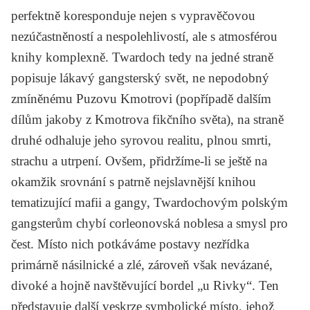
perfektně koresponduje nejen s vypravěčovou
nezúčastněností a nespolehlivostí, ale s atmosférou
knihy komplexně. Twardoch tedy na jedné straně
popisuje lákavý gangsterský svět, ne nepodobný
zmíněnému Puzovu
Kmotrovi
(popřípadě dalším
dílům jakoby z
Kmotrova
fikčního světa), na straně
druhé odhaluje jeho syrovou realitu, plnou smrti,
strachu a utrpení. Ovšem, přidržíme-li se ještě na
okamžik srovnání s patrně nejslavnější knihou
tematizující mafii a gangy, Twardochovým polským
gangsterům chybí corleonovská noblesa a smysl pro
čest. Místo nich potkáváme postavy nezřídka
primárně násilnické a zlé, zároveň však nevázané,
divoké a hojně navštěvující bordel „u Rivky“. Ten
představuje další veskrze symbolické místo, jehož