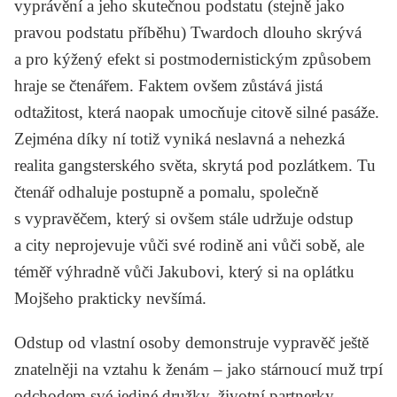
vyprávění a jeho skutečnou podstatu (stejně jako
pravou podstatu příběhu) Twardoch dlouho skrývá
a pro kýžený efekt si postmodernistickým způsobem
hraje se čtenářem. Faktem ovšem zůstává jistá
odtažitost, která naopak umocňuje citově silné pasáže.
Zejména díky ní totiž vyniká neslavná a nehezká
realita gangsterského světa, skrytá pod pozlátkem. Tu
čtenář odhaluje postupně a pomalu, společně
s vypravěčem, který si ovšem stále udržuje odstup
a city neprojevuje vůči své rodině ani vůči sobě, ale
téměř výhradně vůči Jakubovi, který si na oplátku
Mojšeho prakticky nevšímá.
Odstup od vlastní osoby demonstruje vypravěč ještě
znatelněji na vztahu k ženám – jako stárnoucí muž trpí
odchodem své jediné družky, životní partnerky