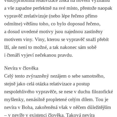
všudypřítomná relativizace získá na novém významu
a vše zapadne perfektně na své místo, přestože naopak
vypravěč zrelativizuje (nebo lépe řečeno přímo
odmítne) většinu toho, co bylo doposud řečeno,
a dosud uvedené motivy jsou najednou zastíněny
motivem viny. Viny, kterou se vypravěč snaží přebít
lží, ale není to možné, a tak nakonec sám sobě
i čtenáři vyjeví nečekanou pravdu.
Nevíra v člověka
Celý tento zvýrazněný nezájem o sebe samotného,
stejně jako celá otázka relativizace a postup
nespolehlivého vypravěče, se nese v duchu filozofické
myšlenky, nenásilně propletené celým dílem. Tou je
nevíra v Boha, zakořeněná však v něčem důležitějším
– v nevíře v existenci člověka. Taková nevíra