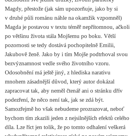
Magdy, přestože (jak sám upozorňuje, jako by si
v druhé půli románu náhle na okamžik vzpomněl)
Magda je postavou v textu téměř nepřítomnou, ačkoli
po většinu života stála Mojšemu po boku. Větší
pozornosti se tedy dostává pochopitelně Emilii,
Jakubově ženě. Jako by i tím Mojše podtrhoval svou
bezvýznamnost vedle svého životního vzoru.
Odosobnění má ještě jiný, z hlediska narativu
mnohem zásadnější důvod, který autor dokázal
zapracovat tak, aby neměl čtenář ani o stránku dřív
podezření, že něco není tak, jak se zdá být.
Samozřejmě ho však nebudeme prozrazovat, neboť
bychom tím zkazili jeden z nejsilnějších efektů celého
díla. Lze říct jen tolik, že po tomto odhalení veškerá