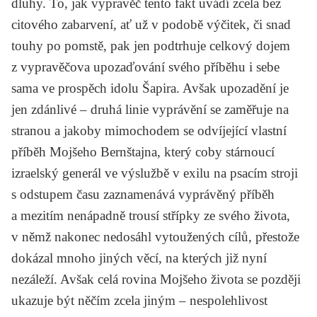
dluhy. To, jak vypravěč tento fakt uvádí zcela bez
citového zabarvení, ať už v podobě výčitek, či snad
touhy po pomstě, pak jen podtrhuje celkový dojem
z vypravěčova upozaďování svého příběhu i sebe
sama ve prospěch idolu Šapira. Avšak upozadění je
jen zdánlivé – druhá linie vyprávění se zaměřuje na
stranou a jakoby mimochodem se odvíjející vlastní
příběh Mojšeho Bernštajna, který coby stárnoucí
izraelský generál ve výslužbě v exilu na psacím stroji
s odstupem času zaznamenává vyprávěný příběh
a mezitím nenápadně trousí střípky ze svého života,
v němž nakonec nedosáhl vytoužených cílů, přestože
dokázal mnoho jiných věcí, na kterých již nyní
nezáleží. Avšak celá rovina Mojšeho života se později
ukazuje být něčím zcela jiným – nespolehlivost