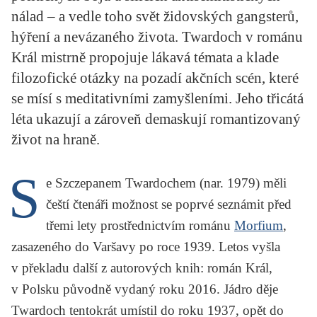
KRITIKA PŘEKLADU
nálad – a vedle toho svět židovských gangsterů,
hýření a nevázaného života. Twardoch v románu
UKÁZKA
Král mistrně propojuje lákavá témata a klade
filozofické otázky na pozadí akčních scén, které
SLOUPEK
se mísí s meditativními zamyšleními. Jeho třicátá
ILIGLOSA
léta ukazují a zároveň demaskují romantizovaný
život na hraně.
S
e
Szczepanem Twardochem
(nar. 1979) měli
čeští čtenáři možnost se poprvé seznámit před
třemi lety prostřednictvím románu
Morfium
,
zasazeného do Varšavy po roce 1939. Letos vyšla
v překladu další z autorových knih: román
Král
,
v Polsku původně vydaný roku 2016. Jádro děje
Twardoch tentokrát umístil do roku 1937, opět do