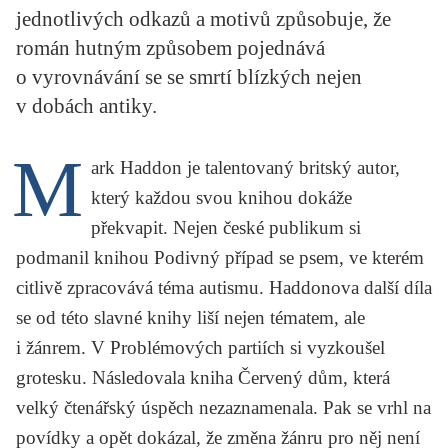
jednotlivých odkazů a motivů způsobuje, že
KRITIKA PŘEKLADU
román hutným způsobem pojednává
UKÁZKA
o vyrovnávání se se smrtí blízkých nejen
v dobách antiky.
SLOUPEK
M
ILIGLOSA
ark Haddon
je talentovaný britský autor,
který každou svou knihou dokáže
překvapit. Nejen české publikum si
podmanil knihou
Podivný případ se psem
, ve kterém
citlivě zpracovává téma autismu. Haddonova další díla
se od této slavné knihy liší nejen tématem, ale
i žánrem. V
Problémových partiích
si vyzkoušel
grotesku. Následovala kniha
Červený dům
, která
velký čtenářský úspěch nezaznamenala. Pak se vrhl na
povídky a opět dokázal, že změna žánru pro něj není