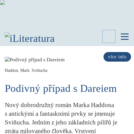
TÉMATA
RECENZE
více info
ROZHOVOR
SPISOVATELÉ
Haddon, Mark: Sviňucha
AKTUALITA
Podivný případ s Dareiem
KNIHY
PŘEHLED
LITERATURY
Nový dobrodružný román Marka Haddona
STUDIE
s antickými a fantaskními prvky se jmenuje
KATEGORIE
Sviňucha. Jedním z jeho základních pilířů je
PORTRÉT
ztráta milovaného člověka. Vrstvení