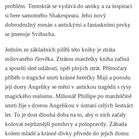
problém. Tentokrát se vydává do antiky a za inspiraci
si bere samotného
Shakespeara
. Jeho nový
dobrodružný román s antickými a fantaskními prvky
se jmenuje
Sviňucha
.
Jedním ze základních pilířů této knihy je ztráta
milovaného člověka. Ztrátou manželky kniha začíná
a spouští sled událostí, opět plných ztrát. Přímočarý
příběh o tragické smrti krásné herečky Maji a porodu
její dcery Angeliky se mění v antickou tragédii s rysy
magického realismu. Milionář Phillipe po manželčině
smrti žije s dcerou Angelikou v ústraní celých šestnáct
let. To je dost dlouhá doba na to, aby o nich začaly
kolovat nejrůznější pomluvy a polopravdy. Záhada
kolem mladé a krásné dívky přivede do jejich domu