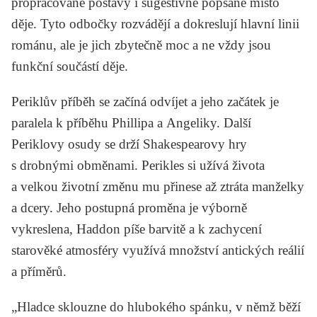
propracované postavy i sugestivně popsané místo
děje. Tyto odbočky rozvádějí a dokreslují hlavní linii
románu, ale je jich zbytečně moc a ne vždy jsou
funkční součástí děje.
Periklův příběh se začíná odvíjet a jeho začátek je
paralela k příběhu Phillipa a Angeliky. Další
Periklovy osudy se drží Shakespearovy hry
s drobnými obměnami. Perikles si užívá života
a velkou životní změnu mu přinese až ztráta manželky
a dcery. Jeho postupná proměna je výborně
vykreslena, Haddon píše barvitě a k zachycení
starověké atmosféry využívá množství antických reálií
a příměrů.
„Hladce sklouzne do hlubokého spánku, v němž běží