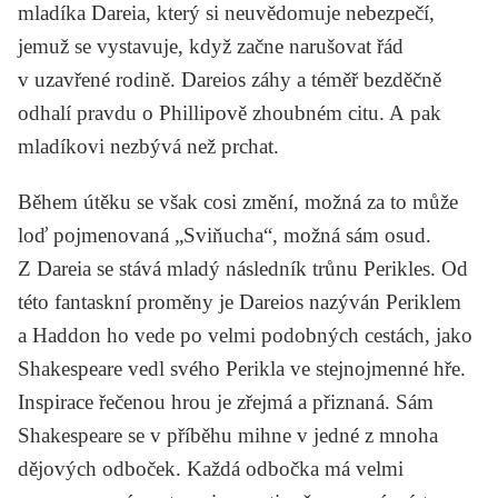
mladíka Dareia, který si neuvědomuje nebezpečí,
jemuž se vystavuje, když začne narušovat řád
v uzavřené rodině. Dareios záhy a téměř bezděčně
odhalí pravdu o Phillipově zhoubném citu. A pak
mladíkovi nezbývá než prchat.
Během útěku se však cosi změní, možná za to může
loď pojmenovaná „Sviňucha“, možná sám osud.
Z Dareia se stává mladý následník trůnu Perikles. Od
této fantaskní proměny je Dareios nazýván Periklem
a Haddon ho vede po velmi podobných cestách, jako
Shakespeare vedl svého Perikla ve stejnojmenné hře.
Inspirace řečenou hrou je zřejmá a přiznaná. Sám
Shakespeare se v příběhu mihne v jedné z mnoha
dějových odboček. Každá odbočka má velmi