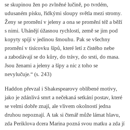
se skupinou žen po zvlněné lučině, po tvrdém,
udusaném písku, řídkými sloupy světla mezi stromy.
Ženy se promění v jeleny a ona se promění též a běží
s nimi. Uhánějí úžasnou rychlostí, země se jim pod
kopyty spíjí v jedinou šmouhu. Pak se všechny
promění v tisícovku šípů, které letí z čistého nebe
a zabodávají se do kůry, do trávy, do srsti, do masa.
Jsou ženami a jeleny a šípy a nic z toho se
nevylučuje.“ (s. 243)
Haddon převzal i Shakespearovy oblíbené motivy,
jako je zdánlivá smrt a nečekaná setkání postav, které
se velmi dobře znají, ale vlivem okolností jedna
druhou nepoznají. A tak si čtenář může lámat hlavu,
zda Periklova dcera Marina pozná svou matku a zda jí