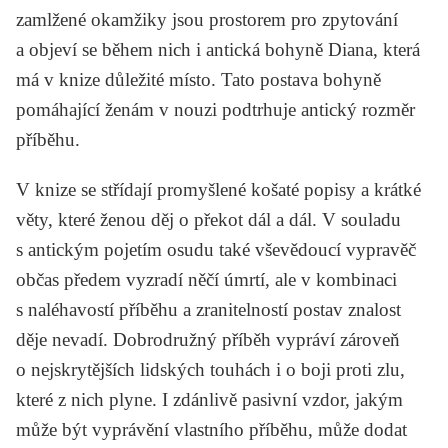
zamlžené okamžiky jsou prostorem pro zpytování
a objeví se během nich i antická bohyně Diana, která
má v knize důležité místo. Tato postava bohyně
pomáhající ženám v nouzi podtrhuje antický rozměr
příběhu.
V knize se střídají promyšlené košaté popisy a krátké
věty, které ženou děj o překot dál a dál. V souladu
s antickým pojetím osudu také vševědoucí vypravěč
občas předem vyzradí něčí úmrtí, ale v kombinaci
s naléhavostí příběhu a zranitelností postav znalost
děje nevadí. Dobrodružný příběh vypráví zároveň
o nejskrytějších lidských touhách i o boji proti zlu,
které z nich plyne. I zdánlivě pasivní vzdor, jakým
může být vyprávění vlastního příběhu, může dodat