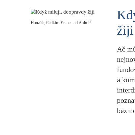
Kdy
Honzák, Radkin: Emoce od A do P
žiji
Ač mů
nejno
fundo
a kom
interd
pozna
bezmoc