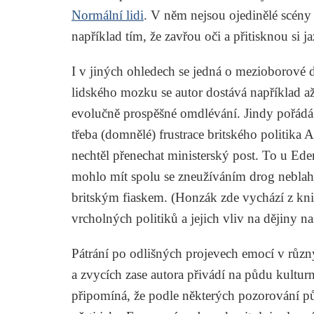
Normální lidi
. V něm nejsou ojedinělé scény
například tím, že zavřou oči a přitisknou si j
I v jiných ohledech se jedná o mezioborové d
lidského mozku se autor dostává například až
evolučně prospěšné omdlévání. Jindy pořádá
třeba (domnělé) frustrace britského politik
nechtěl přenechat ministerský post. To u E
mohlo mít spolu se zneužíváním drog neblahý
britským fiaskem. (Honzák zde vychází z k
vrcholných politiků a jejich vliv na dějiny n
Pátrání po odlišných projevech emocí v různ
a zvycích zase autora přivádí na půdu kulturn
připomíná, že podle některých pozorování pův