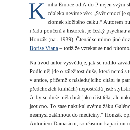
K
niha
Emoce od A do P
nejen svým sk
zdaleka nevíme vše: „Svět emocí je sp
zlomek složitého celku.“ Autorem pu
i řadu poučení a historek, je český psychiat
Honzák
(nar. 1939). Čtenář se mimo jiné do
Borise Viana
– totiž že vztekat se nad pitomo
Na úvod autor vysvětluje, jak se rodilo zavád
Podle něj jde o záležitost duše, která nemá 
v antice, přičemž z následujícího citátu je pat
předchozích knihách) nepostrádá jisté stylisti
že by se duše měla brát jako část těla, ale nak
jsoucno. To zase nakukal svému žáku Galénov
nesmysl zatáhnout do medicíny.“ Honzák op
Antoniem Damasiem
, současnou kapacitou n