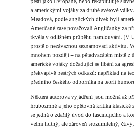
pěsti jako Evropané, nebo rekapituluje sla
a americkými vojáky za druhé světové války.
Meadová
, podle anglických dívek byli ameri
Američané zase považovali Angličanky za pří
tkvěla v odlišném průběhu namlouvání. (V US
prostě o nezávaznou seznamovací aktivitu. Ve 
mnohem později – na pětadvacátém místě z tř
americké vojáky dožadující se líbání za agre
překvapivě pestrých odkazů: například na te
předního českého odborníka na teorii humor
Některá autorova vyjádření jsou možná až pří
hrubozrnné a jeho opětovná kritika klasické z
se jedná o zdařilý úvod do fascinujícího a k
velmi hutný, ale zároveň srozumitelný, čtivý,