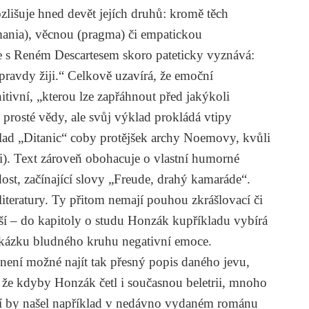
zlišuje hned devět jejích druhů: kromě těch
mania), věcnou (pragma) či empatickou
e s
Reném Descartesem
skoro pateticky vyznává:
ravdy žiji.“ Celkově uzavírá, že emoční
gnitivní, „kterou lze zapřáhnout před jakýkoli
 prosté vědy, ale svůj výklad prokládá vtipy
lad „Ditanic“ coby protějšek archy Noemovy, kvůli
i). Text zároveň obohacuje o vlastní humorné
dost
, začínající slovy „Freude, drahý kamaráde“.
literatury. Ty přitom nemají pouhou zkrášlovací či
ší – do kapitoly o studu Honzák kupříkladu vybírá
 ukázku bludného kruhu negativní emoce.
ení možné najít tak přesný popis daného jevu,
 že kdyby Honzák četl i současnou beletrii, mnoho
cí by našel například v nedávno vydaném románu