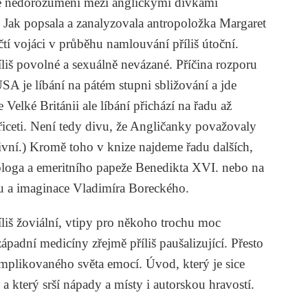
vné nedorozumění mezi anglickými dívkami
 Jak popsala a zanalyzovala antropoložka
Margaret
čtí vojáci v průběhu namlouvání příliš útoční.
liš povolné a sexuálně nevázané. Příčina rozporu
A je líbání na pátém stupni sbližování a jde
Velké Británii ale líbání přichází na řadu až
iceti. Není tedy divu, že Angličanky považovaly
sivní.) Kromě toho v knize najdeme řadu dalších,
ologa a emeritního papeže Benedikta XVI. nebo na
u a imaginace
Vladimíra Boreckého
.
liš žoviální, vtipy pro někoho trochu moc
ápadní medicíny zřejmě příliš paušalizující. Přesto
omplikovaného světa emocí. Úvod, který je sice
 a který srší nápady a místy i autorskou hravostí.