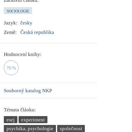
Zařazení článku:
SOCIOLOGIE
Jazyk:
česky
Země:
Česká republika
Hodnocení knihy:
70
%
Souborný katalog NKP
Témata článku:
esej
experiment
psychika, psychologie
společnost