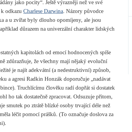
ádány jako pocity“. Ještě výrazněji než ve své
í k odkazu
Charlese Darwina
. Názory původce
a a u zvířat
byly dlouho opomíjeny, ale jsou
příklad důrazem na univerzální charakter lidských
tatných kapitolách od emocí hodnocených spíše
mě zdůrazňuje, že všechny mají nějaký evoluční
ité je najít adekvátní (a nedestruktivní) způsob,
vzteku a agresi Radkin Honzák doporučuje „nadávat
bince). Truchlícímu člověku radí dopřát si dostatek
ohl ho tak dostatečně zpracovat. Odsuzuje přitom,
e smutek po ztrátě blízké osoby trvající déle než
měla léčit pomocí prášků. (To označuje doslova za
i).