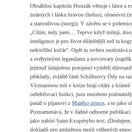
Obsáhlou kapitolu Honzák věnuje i lásce a ro
známých i lásku hravou (ludus), obsesivní (
a starostlivou (storgi). V závěru se v polemic
„Cítím, tedy jsem… Teprve když miluji, doop
inteligence je pro život důležitější než ta ko
nekrofilní kočár“. Opět tu ovšem nezůstává u
a svébytnými legendami a novotvary (napřík
jejímuž údajnému potopení vymřeli dinosauř
překlady, zvláště části
Schillerovy
Ódy na ra
Významnou roli v knize hrají citáty z krásné 
odlehčovací funkci, jsou mnohem podstatněj
pasáž o pijanovi z
Malého prince
, a to jako
Poznamenává, že v žádné odborné publikaci n
jako nabízí Saint-Exupéryho text. (Dodejme,
dokladů pro zmíněnou teorii vtělených emo