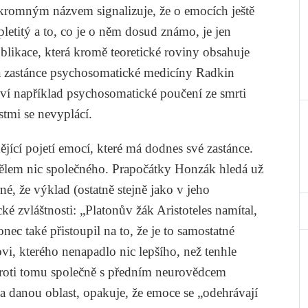
romným názvem signalizuje, že o emocích ještě
letitý a to, co je o něm dosud známo, je jen
blikace, která kromě teoretické roviny obsahuje
r a zastánce psychosomatické medicíny
Radkin
zví například psychosomatické poučení ze smrti
stmi se nevyplácí.
ějící pojetí emocí, které má dodnes své zastánce.
s tělem nic společného. Prapočátky Honzák hledá už
rné, že výklad (ostatně stejně jako v jeho
cké zvláštnosti: „Platonův žák Aristoteles namítal,
onec také přistoupil na to, že je to samostatné
i, kterého nenapadlo nic lepšího, než tenhle
roti tomu společně s předním neurovědcem
a danou oblast, opakuje, že emoce se „odehrávají