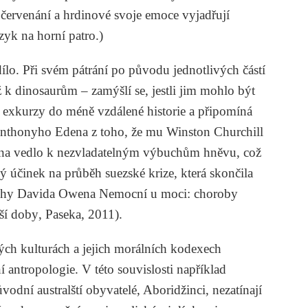
 červenání a hrdinové svoje emoce vyjadřují
azyk na horní patro.)
ílo. Při svém pátrání po původu jednotlivých částí
 k dinosaurům – zamýšlí se, jestli jim mohlo být
 exkurzy do méně vzdálené historie a připomíná
a Anthonyho Edena z toho, že mu Winston Churchill
dena vedlo k nezvladatelným výbuchům hněvu, což
 účinek na průběh suezské krize, která skončila
nihy
Davida Owena
Nemocní u moci: choroby
aší doby
, Paseka, 2011).
ých kulturách a jejich morálních kodexech
í antropologie. V této souvislosti například
odní australští obyvatelé, Aboridžinci, nezatínají