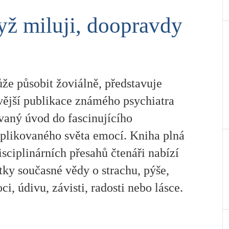
ž miluji, doopravdy
že působit žoviálně, představuje
vější publikace známého psychiatra
vaný úvod do fascinujícího
plikovaného světa emocí. Kniha plná
isciplinárních přesahů čtenáři nabízí
tky současné vědy o strachu, pýše,
i, údivu, závisti, radosti nebo lásce.