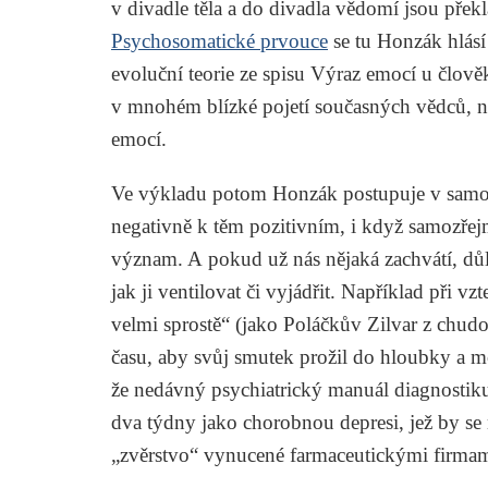
v divadle těla a do divadla vědomí jsou překl
Psychosomatické prvouce
se tu Honzák hlás
evoluční teorie ze spisu
Výraz emocí u člověk
v mnohém blízké pojetí současných vědců, na
emocí.
Ve výkladu potom Honzák postupuje v samos
negativně k těm pozitivním, i když samozřej
význam. A pokud už nás nějaká zachvátí, důlež
jak ji ventilovat či vyjádřit. Například při 
velmi sprostě“ (jako
Poláčkův
Zilvar z chudo
času, aby svůj smutek prožil do hloubky a m
že nedávný psychiatrický manuál diagnostikuj
dva týdny jako chorobnou depresi, jež by se 
„zvěrstvo“ vynucené farmaceutickými firmam