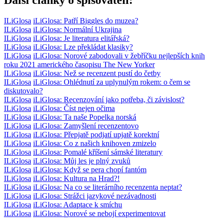
ILiGlosa
iLiGlosa: Patří Biggles do muzea?
ILiGlosa
iLiGlosa: Normální Ukrajina
ILiGlosa
iLiGlosa: Je literatura elitářská?
ILiGlosa
iLiGlosa: Lze překládat klasiky?
ILiGlosa
iLiGlosa: Norové zabodovali v žebříčku nejlepších knih
roku 2021 amerického časopisu The New Yorker
ILiGlosa
iLiGlosa: Než se recenzent pustí do četby
ILiGlosa
iLiGlosa: Ohlédnutí za uplynulým rokem: o čem se
diskutovalo?
ILiGlosa
iLiGlosa: Recenzování jako potřeba, či závislost?
ILiGlosa
iLiGlosa: Číst nejen očima
ILiGlosa
iLiGlosa: Ta naše Popelka norská
ILiGlosa
iLiGlosa: Zamyšlení recenzentovo
ILiGlosa
iLiGlosa: Přepjatě podjatí upjatě korektní
ILiGlosa
iLiGlosa: Co z našich knihoven zmizelo
ILiGlosa
iLiGlosa: Pomalé kříšení sámské literatury
ILiGlosa
iLiGlosa: Můj les je plný zvuků
ILiGlosa
iLiGlosa: Když se pera chopí fantóm
ILiGlosa
iLiGlosa: Kultura na Hrad?!
ILiGlosa
iLiGlosa: Na co se literárního recenzenta neptat?
ILiGlosa
iLiGlosa: Strážci jazykové nezávadnosti
ILiGlosa
iLiGlosa: Adaptace k smíchu
ILiGlosa
iLiGlosa: Norové se nebojí experimentovat