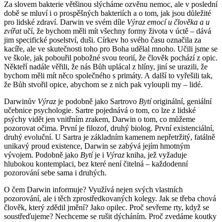
Za slovem bakterie většinou slýcháme ozvěnu nemoc, ale v poslední
době se mluví i o prospěšných bakteriích a o tom, jak jsou důležité
pro lidské zdraví. Darwin ve svém díle
Výraz emocí u člověka a u
zvířat
učí, že bychom měli mít všechny formy života v úctě – dává
jim specifické poselství, duši. Církev ho svého času označila za
kacíře, ale ve skutečnosti toho pro Boha udělal mnoho. Učili jsme se
ve škole, jak pobouřil pobožné svou teorií, že člověk pochází z opic.
Někteří nadále věřili, že nás Bůh uplácal z hlíny, jiní se urazili, že
bychom měli mít něco společného s primáty. A další to vyřešili tak,
že Bůh stvořil opice, abychom se z nich pak vyloupli my – lidé.
Darwinův
Výraz
je podobně jako Sartrovo
Bytí
originální, geniální
učebnice psychologie. Sartre pojednává o tom, co lze z lidské
psýchy vidět jen vnitřním zrakem, Darwin o tom, co můžeme
pozorovat očima. První je filozof, druhý biolog. První existenciální,
druhý evoluční. U Sartra je základním kamenem nepřetržitý, fatálně
unikavý proud existence, Darwin se zabývá jejím hmotným
vývojem. Podobně jako
Bytí
je i
Výraz
kniha, jež vyžaduje
hlubokou kontemplaci, bez které není čitelná – každodenní
pozorování sebe sama i druhých.
O čem Darwin informuje? Využívá nejen svých vlastních
pozorování, ale i těch zprostředkovaných kolegy. Jak se třeba chová
člověk, který zdědil jmění? Jako opilec. Proč sevřeme rty, když se
soustřeďujeme? Nechceme se rušit dýcháním. Proč zvedáme koutky