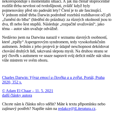
nekoresponduje s momentální situací. A jak má čtenář stoprocentně
rozlišit třeba nevrlost od tvrdošíjnosti, zvlášť když byly
pojmenovány před sto padesáti lety? Čtení je to ale fascinující.
V jednom místě třeba Darwin podrobně rozebírá rozbíhavost očí při
„čumění do blba“ (hledění do prázdna): za různých okolností jsou to
dva, tři nebo šest stupňů. Následuje „rozpačité uvažování“, jako
téma – autor sám uvažuje odvážně.
Nedávno jsem na Darwina narazil v seznamu slavných osobností,
které „trpěly“ Aspergerovým syndromem, tedy vysokofunkčním
autismem. Jedním z jeho projevů je údajně neschopnost dekódovat
chování druhých lidí, takzvaná slepota mysli. Na druhou stranu se
prý člověk s autismem ve snaze napravit svůj deficit může stát silou
vůle mistrem ve svém oboru.
Charles Darwin:
Výraz emocí u člověka a u zvířat
. Portál, Praha
2020, 352 s.
© Adam El Chaar –
11. 5. 2021
další články autora
Chcete nám k článku něco sdělit? Máte k textu připomínku nebo
zajímavý postřeh? Napište nám na
redakce@iLiteratura.cz
.