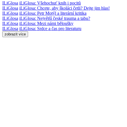
ILiGlosa
iLiGlosa: Všehochuť knih i pocitů
ILiGlosa
iLiGlosa: Chcete, aby školáci četli? Dejte jim hlas!
ILiGlosa
iLiGlosa: Petr Motýl a literární kritika
ILiGlosa
iLiGlosa: Největší české trauma a tabu?
ILiGlosa
iLiGlosa: Mezi námi běloušky
ILiGlosa
iLiGlosa: Srdce a čas pro literaturu
zobrazit více