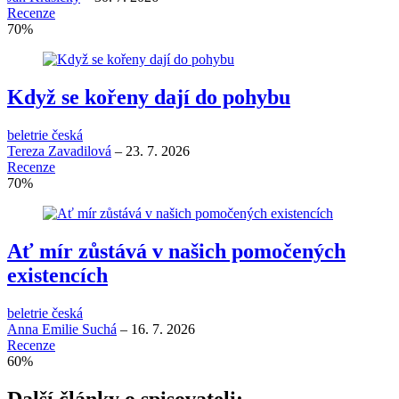
Recenze
70
%
Když se kořeny dají do pohybu
beletrie česká
Tereza Zavadilová
–
23. 7. 2026
Recenze
70
%
Ať mír zůstává v našich pomočených
existencích
beletrie česká
Anna Emilie Suchá
–
16. 7. 2026
Recenze
60
%
Další články o spisovateli: