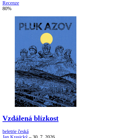
Recenze
80
%
Vzdálená blízkost
beletrie česká
Jan Krasický
–
30. 7. 2026