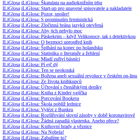
ILiGlosa
iLiGlosa: Škatulata na audioknižním trhu
ILiGlosa
iLiGlosa: Start-up pro unavené spisovatele a nakladatele
ILiGlosa
iLiGlosa: Pozor, spoiler!
ILiGlosa
iLiGlosa: S prominutím feministická
ILiGlosa
iLiGlosa: Zločinná brána jazyků otevřená
ILiGlosa
iLiGlosa: Aby jich nebylo moc
ILiGlosa
iLiGlosa: Påskekrim – když Velikonoce, tak s detektivkou
ILiGlosa
iLiGlosa: O bezmoci uprostřed knih
ILiGlosa
iLiGlosa: Šplhání na kopec po holandsku
ILiGlosa
iLiGlosa: Statistika o literatuře a žehlení
ILiGlosa
iLiGlosa: Mladí zuřiví básníci
ILiGlosa
iLiGlosa: Pí ejč dý
ILiGlosa
iLiGlosa: Ten se neokouká
ILiGlosa
iLiGlosa: Božena aneb sexuální revoluce v českém on-linu
ILiGlosa
iLiGlosa: Ze života knihkupců
ILiGlosa
iLiGlosa: Účtování s čtenářskými deníky
ILiGlosa
iLiGlosa: Kniha z Kinder vajíčka
ILiGlosa
iLiGlosa: Porcování Bookera
ILiGlosa
iLiGlosa: Škola poblíž lednice
ILiGlosa
iLiGlosa: Vylézt z Bunkru
ILiGlosa
iLiGlosa: Rozšiřování slovní zásoby v době koronavirové
ILiGlosa
iLiGlosa: Žádná zapadlá vlastenka. Anebo přece?
ILiGlosa
iLiGlosa: Knihovní hrady a věznice
ILiGlosa
iLiGlosa: Na Nobela!
ILiGlosa
iLiGlosa: Zabalíme to?