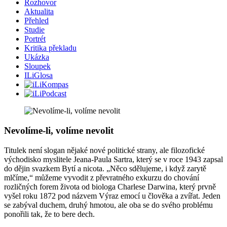
Rozhovor
Aktualita
Přehled
Studie
Portrét
Kritika překladu
Ukázka
Sloupek
ILiGlosa
Nevolíme-li, volíme nevolit
Titulek není slogan nějaké nové politické strany, ale filozofické
východisko myslitele Jeana-Paula Sartra, který se v roce 1943 zapsal
do dějin svazkem Bytí a nicota. „Něco sdělujeme, i když zarytě
mlčíme,“ můžeme vyvodit z převratného exkurzu do chování
rozličných forem života od biologa Charlese Darwina, který prvně
vyšel roku 1872 pod názvem Výraz emocí u člověka a zvířat. Jeden
se zabýval duchem, druhý hmotou, ale oba se do svého problému
ponořili tak, že to bere dech.