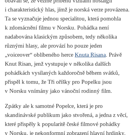
obávali se, že vezme příběhu vizuální nostalgii
i charakteristický hlas, jímž je norská verze provázena.
Ta se vyznačuje jednou specialitou, která pomohla
k zdomácnění filmu v Norsku. Pohádka není
nadabována klasickým způsobem, tedy několika
různými hlasy, ale provází ho pouze jeden
„voiceover“ oblíbeného herce
Knuta Risana
. Právě
Knut Risan, jenž vystupuje v několika dalších
pohádkách vysílaných každoročně během svátků,
přispěl k tomu, že Tři oříšky pro Popelku jsou
v Norsku vnímány jako vánoční rodinný film.
Zpátky ale k samotné Popelce, která je pro
skandinávské publikum jako stvořená, a jedna z věcí,
které přispěly k popularitě české filmové pohádky
v Norsku, je nekonformní zobrazení hlavní hrdinky.