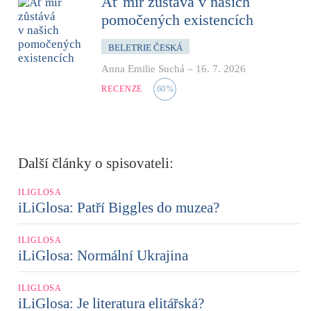
Ať mír zůstává v našich
pomočených existencích
BELETRIE ČESKÁ
Anna Emilie Suchá
–
16. 7. 2026
RECENZE
60
%
Další články o spisovateli:
ILIGLOSA
iLiGlosa: Patří Biggles do muzea?
ILIGLOSA
iLiGlosa: Normální Ukrajina
ILIGLOSA
iLiGlosa: Je literatura elitářská?