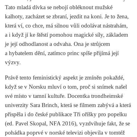
Tato mladá dívka se nebojí obléknout mužské
kalhoty, zacházet se zbraní, jezdit na koni. Je to žena,
která ví, co chce, má silnou vůli odolávat nástrahám,
a i když jí ke štěstí pomohou magické síly, základem
je její odhodlanost a odvaha. Ona je strůjcem
a hybatelem dění, zatímco princ spíše přijímá její
výzvy.
Právě tento feministický aspekt je zmíněn pokaždé,
když se v Norsku mluví o tom, proč si snímek našel
své místo v tamní kultuře. Docentka trondheimské
univerzity
Sara Brinch
, která se filmem zabývá a která
přispěla i do české publikace
Tři oříšky pro popelku
(ed. Pavel Skopal, NFA 2016), vyzdvihuje fakt, že se
pohádka poprvé v norské televizi objevila v tomtéž