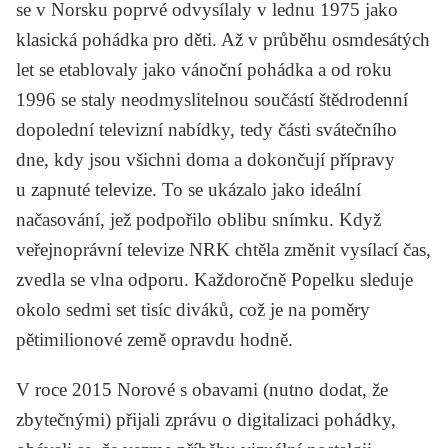
se v Norsku poprvé odvysílaly v lednu 1975 jako
klasická pohádka pro děti. Až v průběhu osmdesátých
let se etablovaly jako vánoční pohádka a od roku
1996 se staly neodmyslitelnou součástí štědrodenní
dopolední televizní nabídky, tedy části svátečního
dne, kdy jsou všichni doma a dokončují přípravy
u zapnuté televize. To se ukázalo jako ideální
načasování, jež podpořilo oblibu snímku. Když
veřejnoprávní televize NRK chtěla změnit vysílací čas,
zvedla se vlna odporu. Každoročně Popelku sleduje
okolo sedmi set tisíc diváků, což je na poměry
pětimilionové země opravdu hodně.
V roce 2015 Norové s obavami (nutno dodat, že
zbytečnými) přijali zprávu o digitalizaci pohádky,