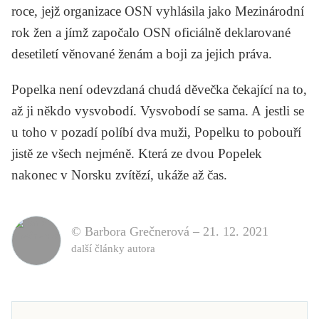
roce, jejž organizace OSN vyhlásila jako Mezinárodní
rok žen a jímž započalo OSN oficiálně deklarované
desetiletí věnované ženám a boji za jejich práva.
Popelka není odevzdaná chudá děvečka čekající na to,
až ji někdo vysvobodí. Vysvobodí se sama. A jestli se
u toho v pozadí políbí dva muži, Popelku to pobouří
jistě ze všech nejméně. Která ze dvou Popelek
nakonec v Norsku zvítězí, ukáže až čas.
© Barbora Grečnerová –
21. 12. 2021
další články autora