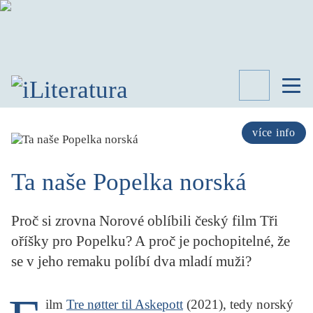
TÉMATA
RECENZE
více info
ROZHOVOR
SPISOVATELÉ
Ta naše Popelka norská
AKTUALITA
KNIHY
Proč si zrovna Norové oblíbili český film Tři
PŘEHLED
LITERATURY
oříšky pro Popelku? A proč je pochopitelné, že
se v jeho remaku políbí dva mladí muži?
STUDIE
KATEGORIE
PORTRÉT
ilm
Tre nøtter til Askepott
(2021), tedy norský