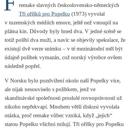
F
remake slavných československo-německých
KRITIKA PŘEKLADU
Tří oříšků pro Popelku
(1973) vyvolal
UKÁZKA
v tuzemských médiích emoce, ještě než vstoupil na
plátna kin. Důvody byly hned dva. V jedné scéně se
SLOUPEK
totiž políbí dva muži, a navíc se objevily spekulace, že
ILIGLOSA
existují dvě verze snímku – v té mezinárodní měl být
údajně polibek vymazán, což norský výrobce ovšem
následně popřel.
V Norsku bylo pozdvižení okolo naší Popelky více,
ale nijak nesouviselo s polibkem, jenž ve
skandinávské společnosti proslulé rovnoprávností už
nikoho nepřekvapí. Mnohem větší diskusi vyvolala
otázka, proč remake vůbec vzniká, když „jejich“
starou Popelku všichni milují. Tři oříšky pro Popelku