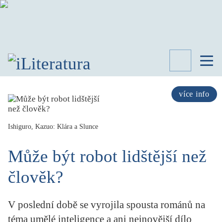
TÉMATA
RECENZE
více info
ROZHOVOR
SPISOVATELÉ
Ishiguro, Kazuo: Klára a Slunce
AKTUALITA
KNIHY
Může být robot lidštější než
PŘEHLED
LITERATURY
člověk?
STUDIE
KATEGORIE
V poslední době se vyrojila spousta románů na
PORTRÉT
téma umělé inteligence a ani nejnovější dílo