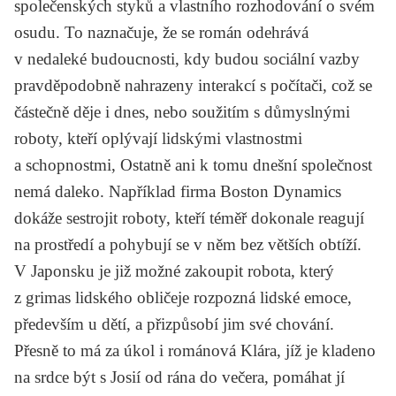
společenských styků a vlastního rozhodování o svém
osudu. To naznačuje, že se román odehrává
v nedaleké budoucnosti, kdy budou sociální vazby
pravděpodobně nahrazeny interakcí s počítači, což se
částečně děje i dnes, nebo soužitím s důmyslnými
roboty, kteří oplývají lidskými vlastnostmi
a schopnostmi, Ostatně ani k tomu dnešní společnost
nemá daleko. Například firma Boston Dynamics
dokáže sestrojit roboty, kteří téměř dokonale reagují
na prostředí a pohybují se v něm bez větších obtíží.
V Japonsku je již možné zakoupit robota, který
z grimas lidského obličeje rozpozná lidské emoce,
především u dětí, a přizpůsobí jim své chování.
Přesně to má za úkol i románová Klára, jíž je kladeno
na srdce být s Josií od rána do večera, pomáhat jí