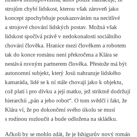
strojům chybí lidskost, kterou však zároveň jako
koncept zpochybňuje poukazováním na necitlivé
a strojové chování lidských postav. Možná však
lidskost spočívá právě v nedokonalosti sociálního
chování člověka. Hranice mezi člověkem a robotem
tak do konce románu není překročena a Klára se
nestává rovným partnerem člověka. Přestože má být
autonomní subjekt, který Josii nahrazuje lidského
kamaráda, lidé se k ní stále chovají jako k objektu,
což platí i pro dívku a její matku, jež striktně dodržují
hierarchii „pán a jeho robot“. O tom svědčí i fakt, že
Klára ví, že po dokončení svého úkolu se musí
s rodinou rozloučit a bude odložena na skládku.
Ačkoli by se mohlo zdát, že je Ishigurův nový román