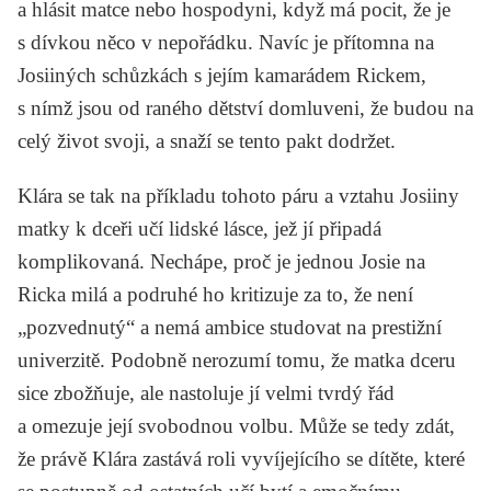
a hlásit matce nebo hospodyni, když má pocit, že je
s dívkou něco v nepořádku. Navíc je přítomna na
Josiiných schůzkách s jejím kamarádem Rickem,
s nímž jsou od raného dětství domluveni, že budou na
celý život svoji, a snaží se tento pakt dodržet.
Klára se tak na příkladu tohoto páru a vztahu Josiiny
matky k dceři učí lidské lásce, jež jí připadá
komplikovaná. Nechápe, proč je jednou Josie na
Ricka milá a podruhé ho kritizuje za to, že není
„pozvednutý“ a nemá ambice studovat na prestižní
univerzitě. Podobně nerozumí tomu, že matka dceru
sice zbožňuje, ale nastoluje jí velmi tvrdý řád
a omezuje její svobodnou volbu. Může se tedy zdát,
že právě Klára zastává roli vyvíjejícího se dítěte, které