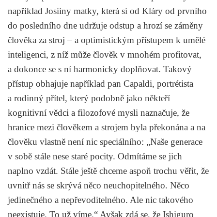
například Josiiny matky, která si od Kláry od prvního
do posledního dne udržuje odstup a hrozí se záměny
člověka za stroj – a optimistickým přístupem k umělé
inteligenci, z níž může člověk v mnohém profitovat,
a dokonce se s ní harmonicky doplňovat. Takový
přístup obhajuje například pan Capaldi, portrétista
a rodinný přítel, který podobně jako někteří
kognitivní vědci a filozofové mysli naznačuje, že
hranice mezi člověkem a strojem byla překonána a na
člověku vlastně není nic speciálního: „Naše generace
v sobě stále nese staré pocity. Odmítáme se jich
naplno vzdát. Stále ještě chceme aspoň trochu věřit, že
uvnitř nás se skrývá něco neuchopitelného. Něco
jedinečného a nepřevoditelného. Ale nic takového
neexistuje. To už víme.“ Avšak zdá se, že Ishiguro