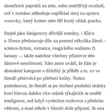
slunečních paprsků na zem, nebo znečišťují ovzduší,
což v románu ztělesňuje například stroj na opravu
vozovky, který kolem sebe šíří hustý oblak prachu.
Stejně jako Ishigurovy dřívější romány, i
Klára
a Slunce
představuje dílo na pomezí několika žánrů –
science-fiction, romance, magického realismu či
fantasy –, takže nadchne všechny příznivce této
žánrové neurčenosti. Sám autor uvádí, že žánr je
abstraktní kategorie a důležitý je příběh a to, co ve
čtenáři přetrvává po přečtení knihy. Nutno
podotknout, že čtenáři se po dočtení poslední stránky
honí hlavou daleko více otázek týkajících se umělé
inteligence, než když vyslechne rozhovor s předním
vědcem, a snad někde v hloubi duše připustí, že ona