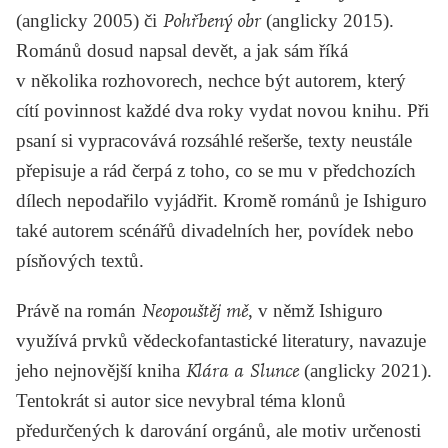
(anglicky 2005) či
Pohřbený obr
(anglicky 2015).
Románů dosud napsal devět, a jak sám říká
v několika rozhovorech, nechce být autorem, který
cítí povinnost každé dva roky vydat novou knihu. Při
psaní si vypracovává rozsáhlé rešerše, texty neustále
přepisuje a rád čerpá z toho, co se mu v předchozích
dílech nepodařilo vyjádřit. Kromě románů je Ishiguro
také autorem scénářů divadelních her, povídek nebo
písňových textů.
Právě na román
Neopouštěj mě
, v němž Ishiguro
využívá prvků vědeckofantastické literatury, navazuje
jeho nejnovější kniha
Klára a Slunce
(anglicky 2021).
Tentokrát si autor sice nevybral téma klonů
předurčených k darování orgánů, ale motiv určenosti