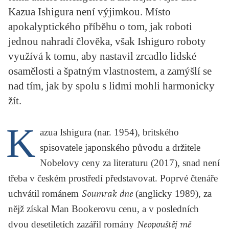
KRITIKA PŘEKLADU
Kazua Ishigura není výjimkou. Místo
apokalyptického příběhu o tom, jak roboti
UKÁZKA
jednou nahradí člověka, však Ishiguro roboty
využívá k tomu, aby nastavil zrcadlo lidské
SLOUPEK
osamělosti a špatným vlastnostem, a zamýšlí se
ILIGLOSA
nad tím, jak by spolu s lidmi mohli harmonicky
žít.
K
azua Ishigura
(nar. 1954), britského
spisovatele japonského původu a držitele
Nobelovy ceny za literaturu (2017), snad není
třeba v českém prostředí představovat. Poprvé čtenáře
uchvátil románem
Soumrak dne
(anglicky 1989), za
nějž získal Man Bookerovu cenu, a v posledních
dvou desetiletích zazářil romány
Neopouštěj mě