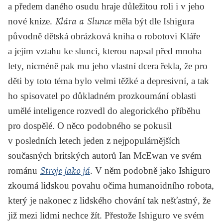
a předem daného osudu hraje důležitou roli i v jeho
nové knize.
Klára a Slunce
měla být dle Ishigura
původně dětská obrázková kniha o robotovi Kláře
a jejím vztahu ke slunci, kterou napsal před mnoha
lety, nicméně pak mu jeho vlastní dcera řekla, že pro
děti by toto téma bylo velmi těžké a depresivní, a tak
ho spisovatel po důkladném prozkoumání oblasti
umělé inteligence rozvedl do alegorického příběhu
pro dospělé. O něco podobného se pokusil
v posledních letech jeden z nejpopulárnějších
současných britských autorů
Ian McEwan
ve svém
románu
Stroje jako já
. V něm podobně jako Ishiguro
zkoumá lidskou povahu očima humanoidního robota,
který je nakonec z lidského chování tak nešťastný, že
již mezi lidmi nechce žít. Přestože Ishiguro ve svém