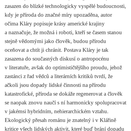
zasazen do blízké technologicky vyspělé budoucnosti,
kdy je příroda do značné míry upozaděna, autor
očima Kláry popisuje krásy americké krajiny
a naznačuje, že možná i roboti, kteří se časem stanou
stejně vědomými jako člověk, budou přírodu
oceňovat a chtít ji chránit. Postava Kláry je tak
zasazena do současných diskusí o antropocénu
v literatuře, avšak do optimističtějšího proudu, jehož
zastánci z řad vědců a literárních kritiků tvrdí, že
ačkoli jsou dopady lidské činnosti na přírodu
katastrofické, příroda se dokáže regenerovat a člověk
se naopak znovu naučí s ní harmonicky spolupracovat
v jakémsi hybridním, nehierarchickém vztahu.
Ekologický přesah románu je znatelný i v Klářině
kritice všech lidských aktivit, které buď brání dopadu