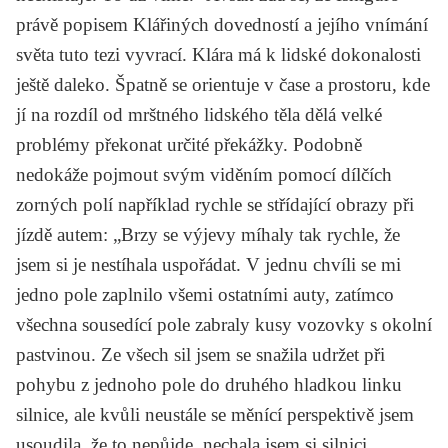
právě popisem Klářiných dovedností a jejího vnímání
světa tuto tezi vyvrací. Klára má k lidské dokonalosti
ještě daleko. Špatně se orientuje v čase a prostoru, kde
jí na rozdíl od mrštného lidského těla dělá velké
problémy překonat určité překážky. Podobně
nedokáže pojmout svým viděním pomocí dílčích
zorných polí například rychle se střídající obrazy při
jízdě autem: „Brzy se výjevy míhaly tak rychle, že
jsem si je nestíhala uspořádat. V jednu chvíli se mi
jedno pole zaplnilo všemi ostatními auty, zatímco
všechna sousedící pole zabraly kusy vozovky s okolní
pastvinou. Ze všech sil jsem se snažila udržet při
pohybu z jednoho pole do druhého hladkou linku
silnice, ale kvůli neustále se měnící perspektivě jsem
usoudila, že to nepůjde, nechala jsem si silnici