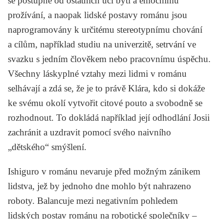
se postupně od ostatních učí bytí a emočnímu
prožívání, a naopak lidské postavy románu jsou
naprogramovány k určitému stereotypnímu chování
a cílům, například studiu na univerzitě, setrvání ve
svazku s jedním člověkem nebo pracovnímu úspěchu.
Všechny láskyplné vztahy mezi lidmi v románu
selhávají a zdá se, že je to právě Klára, kdo si dokáže
ke svému okolí vytvořit citové pouto a svobodně se
rozhodnout. To dokládá například její odhodlání Josii
zachránit a uzdravit pomocí svého naivního
„dětského“ smýšlení.
Ishiguro v románu nevaruje před možným zánikem
lidstva, jež by jednoho dne mohlo být nahrazeno
roboty. Balancuje mezi negativním pohledem
lidských postav románu na robotické společníky –