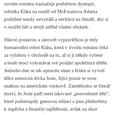
novém románu naznačuje podobnou dystopii,
robotka Klára na rozdíl od McEwanova Adama
podobné soudy nevynáší a nechává na čtenáři, aby si
o soužití lidí a strojů udělal vlastní obrázek.
Hlavní postavou a zároveň vypravěčkou je tedy
humanoidní robot Klára, která v úvodu románu čeká
za výlohou v obchodě na to, až si ji někdo vybere
a bude moci vykonávat své poslání společnice dítěte.
Jednoho dne se tak opravdu stane a Kláru si vyvolí
těžce nemocná dívka Josie, žijící pouze se svou
matkou na americkém venkově. Zanedlouho se čtenář
dozví, že Josie patří mezi takzvané „pozvednuté děti“,
které podstoupily genovou editaci a jsou předurčeny
k úspěchu a finanční zajištěnosti, avšak na úkor