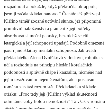
rozpadnout a pokaždé, když překročila okraj pole,
jsem ji začala skládat nanovo.“ Čtenáře též překvapí
Klářino téměř zbožné uctívání slunce, jež připomíná
primitivní náboženství a pramení z její potřeby
absorbovat sluneční paprsky, bez nichž se cítí
letargická a její schopnosti upadají. Podobně omezené
jsou i jiné Klářiny mentální schopnosti. Jak uvádí
překladatelka
Alena Dvořáková
v doslovu, robotka se
učí a rozhoduje na principu hledání korelačních
podobností a správně chápe i kauzalitu, nicméně nad
jejím uvažováním nejen čtenářům, ale i postavám
románu zůstává rozum stát. Překladatelka si klade
otázku: „Proč tedy její (Klářin) výklad skutečnosti
odmítáme coby holou nemožnost?“ Ta však v románu
zůstává nezodpovězena, autor pouze naznačuje, že