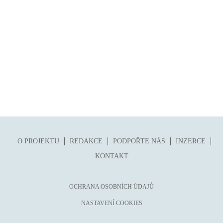
O PROJEKTU
REDAKCE
PODPOŘTE NÁS
INZERCE
KONTAKT
OCHRANA OSOBNÍCH ÚDAJŮ
NASTAVENÍ COOKIES