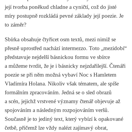
její tvorba poněkud chladne a cyničtí, což do jisté
míry postupně rozkládá pevné základy její poezie. Je
to záměr?
Sbírka obsahuje čtyřicet osm textů, mezi nimiž se
přesně uprostřed nachází intermezzo. Toto „mezidobí“
představuje nejdelší básnickou formu ve sbírce
a můžeme tvrdit, že je i básnicky nejzdařilejší. Čtenáři
poezie se při něm možná vybaví
Noc s Hamletem
Vladimíra Holana. Nikoliv však tématem, ale spíše
formálním zpracováním. Jedná se o sled obrazů
a scén, jejichž vrstvené významy čtenář objevuje až
spojováním a následným rozpojováním veršů.
Současně je to jediný text, který vybízí k opakované
četbě, přičemž lze vždy nalézt zajímavý obrat,