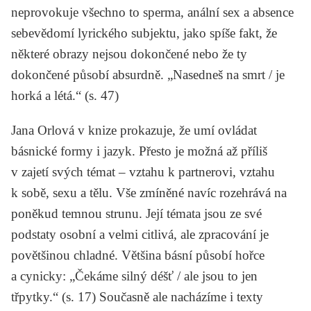
neprovokuje všechno to sperma, anální sex a absence
sebevědomí lyrického subjektu, jako spíše fakt, že
některé obrazy nejsou dokončené nebo že ty
dokončené působí absurdně. „Nasedneš na smrt / je
horká a létá.“ (s. 47)
Jana Orlová v knize prokazuje, že umí ovládat
básnické formy i jazyk. Přesto je možná až příliš
v zajetí svých témat – vztahu k partnerovi, vztahu
k sobě, sexu a tělu. Vše zmíněné navíc rozehrává na
poněkud temnou strunu. Její témata jsou ze své
podstaty osobní a velmi citlivá, ale zpracování je
povětšinou chladné. Většina básní působí hořce
a cynicky: „Čekáme silný déšť / ale jsou to jen
třpytky.“ (s. 17) Současně ale nacházíme i texty