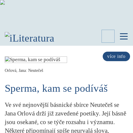
TÉMATA
RECENZE
více info
ROZHOVOR
SPISOVATELÉ
Orlová, Jana: Neutečeš
AKTUALITA
Sperma, kam se podíváš
KNIHY
PŘEHLED
LITERATURY
Ve své nejnovější básnické sbírce Neutečeš se
STUDIE
Jana Orlová drží již zavedené poetiky. Její básně
KATEGORIE
jsou osekané, co se týče rozsahu i významu.
PORTRÉT
Některé připomínají spíše neurvalá slova,