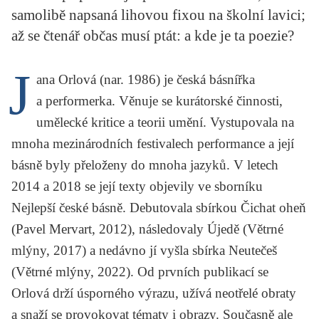
KRITIKA PŘEKLADU
samolibě napsaná lihovou fixou na školní lavici;
až se čtenář občas musí ptát: a kde je ta poezie?
UKÁZKA
J
SLOUPEK
ana Orlová (nar. 1986) je česká básnířka
a performerka. Věnuje se kurátorské činnosti,
ILIGLOSA
umělecké kritice a teorii umění. Vystupovala na
mnoha mezinárodních festivalech performance a její
básně byly přeloženy do mnoha jazyků. V letech
2014 a 2018 se její texty objevily ve sborníku
Nejlepší české básně
. Debutovala sbírkou
Čichat oheň
(Pavel Mervart, 2012), následovaly
Újedě
(Větrné
mlýny, 2017) a nedávno jí vyšla sbírka
Neutečeš
(Větrné mlýny, 2022). Od prvních publikací se
Orlová drží úsporného výrazu, užívá neotřelé obraty
a snaží se provokovat tématy i obrazy. Současně ale