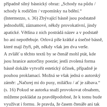
případně silný básnický obraz: „Schody na půdu /
schody k rodičům / vzpomínky na bdění.“
(
Intermezzo
, s. 36) Zbývající básně jsou podstatně
jednodušší, záznamové, někdy provokativní, jindy
apatické. Většina z nich postrádá název a v podstatě
ho ani nepotřebuje. Orlová píše krátké a úsečné básně,
které mají čtyři, pět, někdy však jen dva verše.
A zvlášť u těchto textů by se čtenář mohl ptát, kde
jsou hranice autorčiny poezie; jestli zvolená forma
básně dokáže vytvořit estetický účinek, případně je
pouhou proklamací. Možná se však jedná o autorský
záměr: „Načurej mi do pusy, miláčku / ať je zábava.“
(s. 16) Pokud se autorka snaží provokovat obsahem,
můžeme pokládat za pravděpodobné, že k tomu bude
využívat i formu. Je pravda, že časem čtenáře ani tak