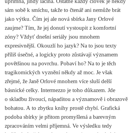
upřímná, jindy laciná. Ostatně každý člověk je někdy
sám sobě k smíchu, takže to čtenář ani nemůže brát
jako výtku. Čím jej ale nová sbírka Jany Orlové
zaujme? Tím, že jej donutí vystoupit z komfortní
zóny? Vždyť dnešní seriály jsou mnohem
expresivnější. Okouzlí ho jazyk? Na to jsou texty
příliš úsečné, a logicky proto zůstávají významem
povětšinou na povrchu. Pobaví ho? Na to je těch
tragikomických vyznění někdy až moc. Je však
zřejmé, že Janě Orlové mnohem více sluší delší
básnické celky.
Intermezzo
je toho důkazem. Jde
o skladbu živoucí, nápaditou a významově i obrazově
bohatou. A to zbytku knihy prostě chybí. Grafická
podoba sbírky je přitom promyšlená a barevným
zpracováním velmi příjemná. Ve výsledku tedy