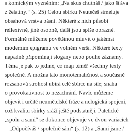
s komickým vyzněním: „Na skus chutnáš / jako šťáva
z želatiny.“ (s. 25) Celou sbírku
Neutečeš
stmeluje
obsahová vrstva básní. Některé z nich působí
reflexivně, jiné osobně, další jsou spíše obrazné.
Formálně můžeme povětšinou mluvit o jakémsi
moderním epigramu ve volném verši. Některé texty
nápadně připomínají slogany nebo pouhé záznamy.
Téma je pak to jediné, co mají téměř všechny texty
společné. A možná tato monotematičnost a současně
rozsahová strohost ubírá celé sbírce na síle; snaha
o provokativnost to nezachrání. Navíc můžeme
objevit i určité neumětelské fráze a nelogická spojení,
což kvalitu sbírky sráží ještě podstatněji. Patetické
„spolu a sami“ se dokonce objevuje ve dvou variacích
– „Odpočíváš / společně sám“ (s. 12) a „Sami jsme /