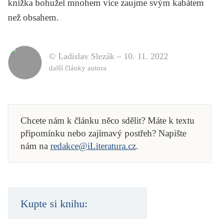
knížka bohužel mnohem více zaujme svým kabátem
než obsahem.
© Ladislav Slezák –
10. 11. 2022
další články autora
Chcete nám k článku něco sdělit? Máte k textu
připomínku nebo zajímavý postřeh? Napište
nám na
redakce@iLiteratura.cz
.
Kupte si knihu: