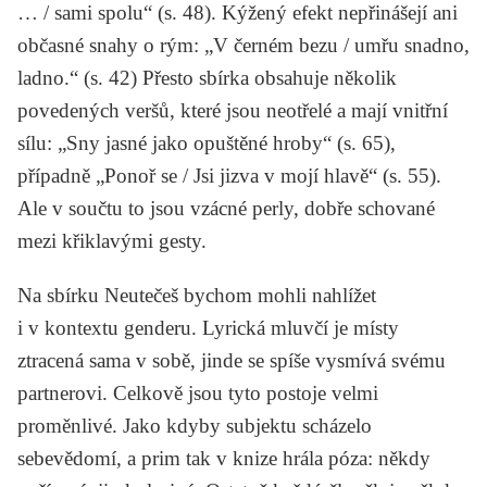
… / sami spolu“ (s. 48). Kýžený efekt nepřinášejí ani
občasné snahy o rým: „V černém bezu / umřu snadno,
ladno.“ (s. 42) Přesto sbírka obsahuje několik
povedených veršů, které jsou neotřelé a mají vnitřní
sílu: „Sny jasné jako opuštěné hroby“ (s. 65),
případně „Ponoř se / Jsi jizva v mojí hlavě“ (s. 55).
Ale v součtu to jsou vzácné perly, dobře schované
mezi křiklavými gesty.
Na sbírku
Neutečeš
bychom mohli nahlížet
i v kontextu genderu. Lyrická mluvčí je místy
ztracená sama v sobě, jinde se spíše vysmívá svému
partnerovi. Celkově jsou tyto postoje velmi
proměnlivé. Jako kdyby subjektu scházelo
sebevědomí, a prim tak v knize hrála póza: někdy