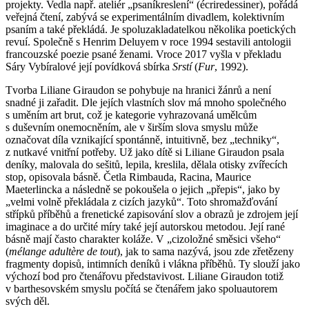
projekty. Vedla např. ateliér „psaníkreslení“ (écriredessiner), pořádá
veřejná čtení, zabývá se experimentálním divadlem, kolektivním
psaním a také překládá. Je spoluzakladatelkou několika poetických
revuí. Společně s Henrim Deluyem v roce 1994 sestavili antologii
francouzské poezie psané ženami. Vroce 2017 vyšla v překladu
Sáry Vybíralové její povídková sbírka
Srstí
(
Fur
, 1992).
Tvorba Liliane Giraudon se pohybuje na hranici žánrů a není
snadné ji zařadit. Dle jejích vlastních slov má mnoho společného
s uměním art brut, což je kategorie vyhrazovaná umělcům
s duševním onemocněním, ale v širším slova smyslu může
označovat díla vznikající spontánně, intuitivně, bez „techniky“,
z nutkavé vnitřní potřeby. Už jako dítě si Liliane Giraudon psala
deníky, malovala do sešitů, lepila, kreslila, dělala otisky zvířecích
stop, opisovala básně. Četla Rimbauda, Racina, Maurice
Maeterlincka a následně se pokoušela o jejich „přepis“, jako by
„velmi volně překládala z cizích jazyků“. Toto shromažďování
střípků příběhů a frenetické zapisování slov a obrazů je zdrojem její
imaginace a do určité míry také její autorskou metodou. Její rané
básně mají často charakter koláže. V „cizoložné směsici všeho“
(
mélange adultère de tout
), jak to sama nazývá, jsou zde zřetězeny
fragmenty dopisů, intimních deníků i vlákna příběhů. Ty slouží jako
výchozí bod pro čtenářovu představivost. Liliane Giraudon totiž
v barthesovském smyslu počítá se čtenářem jako spoluautorem
svých děl.