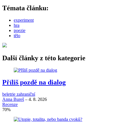
Témata článku:
experiment
hra
poezie
tělo
Další články z této kategorie
Příliš pozdě na dialog
beletrie zahraniční
Anna Bureš
–
4. 8. 2026
Recenze
70
%