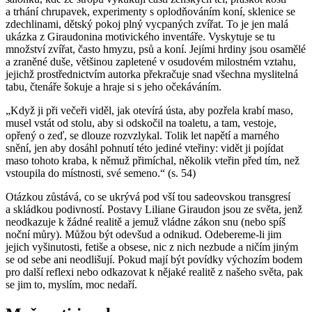
a trhání chrupavek, experimenty s oplodňováním koní, sklenice se
zdechlinami, dětský pokoj plný vycpaných zvířat. To je jen malá
ukázka z Giraudonina motivického inventáře. Vyskytuje se tu
množství zvířat, často hmyzu, psů a koní. Jejími hrdiny jsou osamělé
a zraněné duše, většinou zapletené v osudovém milostném vztahu,
jejichž prostřednictvím autorka překračuje snad všechna myslitelná
tabu, čtenáře šokuje a hraje si s jeho očekáváním.
„Když ji při večeři viděl, jak otevírá ústa, aby pozřela krabí maso,
musel vstát od stolu, aby si odskočil na toaletu, a tam, vestoje,
opřený o zeď, se dlouze rozvzlykal. Tolik let napětí a marného
snění, jen aby dosáhl pohnutí této jediné vteřiny: vidět ji pojídat
maso tohoto kraba, k němuž přimíchal, několik vteřin před tím, než
vstoupila do místnosti, své semeno.“ (s. 54)
Otázkou zůstává, co se ukrývá pod vší tou sadeovskou transgresí
a skládkou podivností. Postavy Liliane Giraudon jsou ze světa, jenž
neodkazuje k žádné realitě a jemuž vládne zákon snu (nebo spíš
noční můry). Můžou být odevšud a odnikud. Odebereme-li jim
jejich vyšinutosti, fetiše a obsese, nic z nich nezbude a ničím jiným
se od sebe ani neodlišují. Pokud mají být povídky výchozím bodem
pro další reflexi nebo odkazovat k nějaké realitě z našeho světa, pak
se jim to, myslím, moc nedaří.