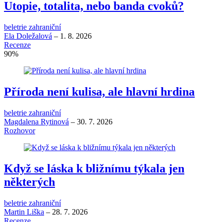
Utopie, totalita, nebo banda cvoků?
beletrie zahraniční
Ela Doležalová
–
1. 8. 2026
Recenze
90
%
Příroda není kulisa, ale hlavní hrdina
beletrie zahraniční
Magdalena Rytinová
–
30. 7. 2026
Rozhovor
Když se láska k bližnímu týkala jen
některých
beletrie zahraniční
Martin Liška
–
28. 7. 2026
Recenze