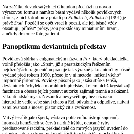
Na začátku devadesátých let Giraudon přechází na novou
výrazovou formu a namísto básní vydává několik povídkových
sbírek, z nichž druhou v pořadí po
Pallaksch, Pallaksch
(1991) je
právě
Srstí
. Později se opět vrací k poezii, ale její básně vždy
obsahují „příměs“ prózy, jsou prokládány miniaturními hrami,
a někdy dokonce fotografiemi.
Panoptikum deviantních představ
Povídková sbírka s enigmatickým názvem
Fur
, který překladatelka
volně přeložila jako „Srstí“, již s parataktickým řetězením
nejrůznějších fragmentů nepracuje tak výrazně jako autorčiny básně
vydané před rokem 1990, přesto je v ní metoda „míšení všeho“
implicitně přítomná. Povídky působí jako jakási sbírka fetišů,
deviantních úchylek a morbidních představ, kolem nichž krystalizují
fascinace a obsese jejích postav: autorku zajímají temná a zakázaná
zákoutí lidské mysli. Nesoudí a nevysvětluje, bez náznaku
hierarchie vedle sebe staví chaos a řád, půvabné a odpudivé, naivní
zamilovanost a incest, platonický cit a zvrácenost.
Mrtvý tesařík jako šperk, výstava pohlavního ústrojí kajmanů,
hromada hemžících se červů na dně kýblu, ocucané ryby
předhazované rackům, překladatelé do mrtvých jazyků uvedení do
salonku, kde ze stropu vykukují části ženských těl, praskot kostí