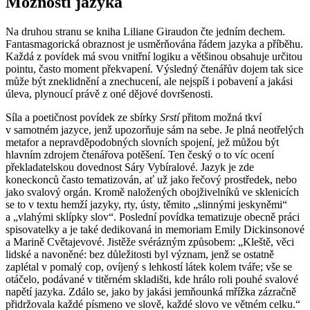
Možnosti jazyka
Na druhou stranu se kniha Liliane Giraudon čte jedním dechem.
Fantasmagorická obraznost je usměrňována řádem jazyka a příběhu.
Každá z povídek má svou vnitřní logiku a většinou obsahuje určitou
pointu, často moment překvapení. Výsledný čtenářův dojem tak sice
může být zneklidnění a znechucení, ale nejspíš i pobavení a jakási
úleva, plynoucí právě z oné dějové dovršenosti.
Síla a poetičnost povídek ze sbírky
Srstí
přitom možná tkví
v samotném jazyce, jenž upozorňuje sám na sebe. Je plná neotřelých
metafor a nepravděpodobných slovních spojení, jež můžou být
hlavním zdrojem čtenářova potěšení. Ten český o to víc ocení
překladatelskou dovednost Sáry Vybíralové. Jazyk je zde
koneckonců často tematizován, ať už jako řečový prostředek, nebo
jako svalový orgán. Kromě naložených obojživelníků ve sklenicích
se to v textu hemží jazyky, rty, ústy, těmito „slinnými jeskyněmi“
a „vlahými sklípky slov“. Poslední povídka tematizuje obecně práci
spisovatelky a je také dedikovaná in memoriam Emily Dickinsonové
a Marině Cvětajevové. Jistěže svérázným způsobem: „Kleště, věci
lidské a navoněné: bez důležitosti byl význam, jenž se ostatně
zaplétal v pomalý cop, ovíjený s lehkostí látek kolem tváře; vše se
otáčelo, podávané v titěrném skladišti, kde hrálo roli pouhé svalové
napětí jazyka. Zdálo se, jako by jakási jemňounká mřížka zázračně
přidržovala každé písmeno ve slově, každé slovo ve větném celku.“