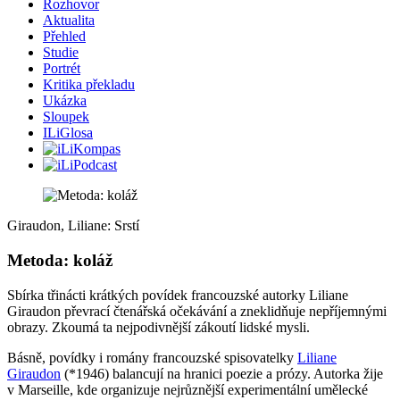
Rozhovor
Aktualita
Přehled
Studie
Portrét
Kritika překladu
Ukázka
Sloupek
ILiGlosa
Giraudon, Liliane: Srstí
Metoda: koláž
Sbírka třinácti krátkých povídek francouzské autorky Liliane
Giraudon převrací čtenářská očekávání a zneklidňuje nepříjemnými
obrazy. Zkoumá ta nejpodivnější zákoutí lidské mysli.
Básně, povídky i romány francouzské spisovatelky
Liliane
Giraudon
(*1946) balancují na hranici poezie a prózy. Autorka žije
v Marseille, kde organizuje nejrůznější experimentální umělecké