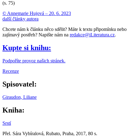
(s. 75)
© Annemarie Hujová –
20. 6. 2023
další články autora
Chcete nám k článku něco sdělit? Máte k textu připomínku nebo
zajímavý postřeh? Napište nám na
redakce@iLiteratura.cz
.
Kupte si knihu:
Podpoříte provoz našich stránek.
Recenze
Spisovatel:
Giraudon, Liliane
Kniha:
Srstí
Přel. Sára Vybíralová, Rubato, Praha, 2017, 80 s.