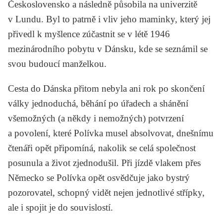
Československo a následně působila na univerzitě
v Lundu. Byl to patrně i vliv jeho maminky, který jej
přivedl k myšlence zúčastnit se v létě 1946
mezinárodního pobytu v Dánsku, kde se seznámil se
svou budoucí manželkou.
Cesta do Dánska přitom nebyla ani rok po skončení
války jednoduchá, běhání po úřadech a shánění
všemožných (a někdy i nemožných) potvrzení
a povolení, které Polívka musel absolvovat, dnešnímu
čtenáři opět připomíná, nakolik se celá společnost
posunula a život zjednodušil. Při jízdě vlakem přes
Německo se Polívka opět osvědčuje jako bystrý
pozorovatel, schopný vidět nejen jednotlivé střípky,
ale i spojit je do souvislostí.