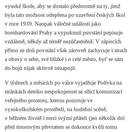
vysoké škole, aby se dostalo přednostně na ty, jimž
byla tato možnost odepřena po uzavření českých škol
v roce 1939. Naopak válečné události jako
bombardování Prahy a vypuknutí povstání popisuje
vzdáleně, někdy až téměř nezúčastněně. V zápiscích
přímo ze dnů povstání však zároveň zachycuje i strach
a obavy o sebe, své blízké i o celé město, byť se sám
do bojů nijak aktivně nezapojil.
V týdnech a měsících po válce vyjadřuje Polívka na
stránkách deníku nespokojenost se sílící komunizací
veřejného prostoru, kterou pozoruje ve
vysokoškolském prostředí, na hudební scéně,
v běžném životě i mezi svými přáteli (jen několik dní
před únorovým převratem se dokonce kvůli tomu