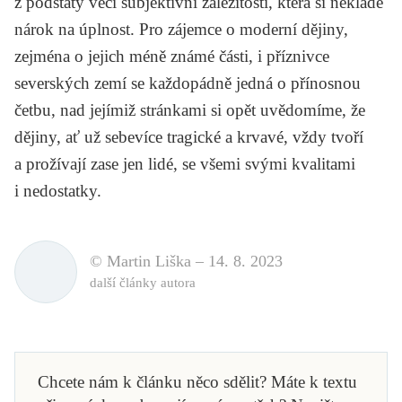
z podstaty věci subjektivní záležitostí, která si neklade
nárok na úplnost. Pro zájemce o moderní dějiny,
zejména o jejich méně známé části, i příznivce
severských zemí se každopádně jedná o přínosnou
četbu, nad jejímiž stránkami si opět uvědomíme, že
dějiny, ať už sebevíce tragické a krvavé, vždy tvoří
a prožívají zase jen lidé, se všemi svými kvalitami
i nedostatky.
© Martin Liška –
14. 8. 2023
další články autora
Chcete nám k článku něco sdělit? Máte k textu