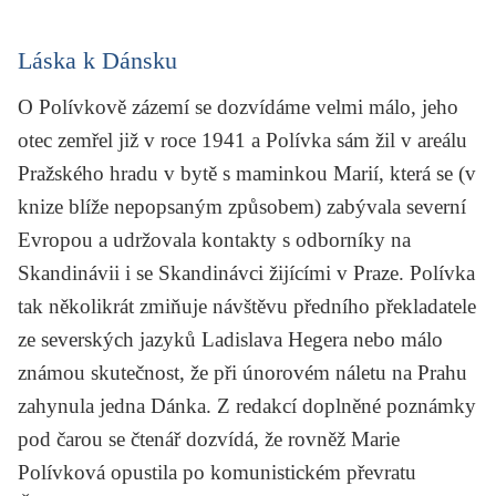
Láska k Dánsku
O Polívkově zázemí se dozvídáme velmi málo, jeho
otec zemřel již v roce 1941 a Polívka sám žil v areálu
Pražského hradu v bytě s maminkou Marií, která se (v
knize blíže nepopsaným způsobem) zabývala severní
Evropou a udržovala kontakty s odborníky na
Skandinávii i se Skandinávci žijícími v Praze. Polívka
tak několikrát zmiňuje návštěvu předního překladatele
ze severských jazyků Ladislava Hegera nebo málo
známou skutečnost, že při únorovém náletu na Prahu
zahynula jedna Dánka. Z redakcí doplněné poznámky
pod čarou se čtenář dozvídá, že rovněž Marie
Polívková opustila po komunistickém převratu