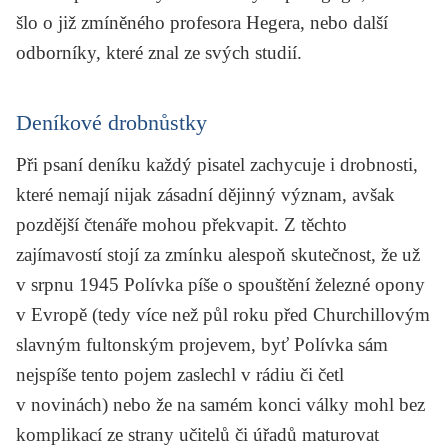
šlo o již zmíněného profesora Hegera, nebo další
odborníky, které znal ze svých studií.
Deníkové drobnůstky
Při psaní deníku každý pisatel zachycuje i drobnosti,
které nemají nijak zásadní dějinný význam, avšak
pozdější čtenáře mohou překvapit. Z těchto
zajímavostí stojí za zmínku alespoň skutečnost, že už
v srpnu 1945 Polívka píše o spouštění železné opony
v Evropě (tedy více než půl roku před Churchillovým
slavným fultonským projevem, byť Polívka sám
nejspíše tento pojem zaslechl v rádiu či četl
v novinách) nebo že na samém konci války mohl bez
komplikací ze strany učitelů či úřadů maturovat