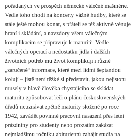
pořádaných ve prospěch německé válečné mašinérie.
Vedle toho chodí na koncerty vážné hudby, které se
stále ještě mohou konat, s přáteli se též aktivně věnuje
hraní i skládání, a navzdory všem válečným
komplikacím se připravuje k maturitě. Vedle
válečných operací a nedostatku jídla i dalších
životních potřeb mu život komplikují i různé
„zaručené“ informace, které mezi lidmi šeptandou
kolují – jistě není těžké si představit, jakou nejistotu
musely v hlavě člověka chystajícího se skládat
maturitu způsobovat řeči o plánu československých
úřadů neuznávat zpětně maturity složené po roce
1942, zavádět povinné pracovní nasazení přes letní
prázdniny pro studenty nebo prozatím zakázat
nejmladšímu ročníku abiturientů zahájit studia na