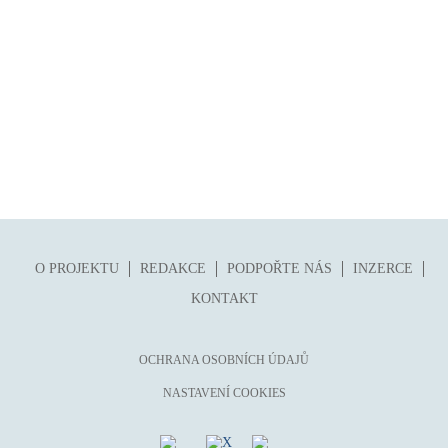
O PROJEKTU
REDAKCE
PODPOŘTE NÁS
INZERCE
KONTAKT
OCHRANA OSOBNÍCH ÚDAJŮ
NASTAVENÍ COOKIES