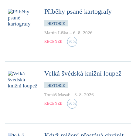
Příběhy psané kartografy
HISTORIE
Martin Liška
–
6. 8. 2026
RECENZE
70
%
Velká švédská knižní loupež
HISTORIE
Tomáš Masař
–
3. 8. 2026
RECENZE
90
%
Když mlčení přestává chránit