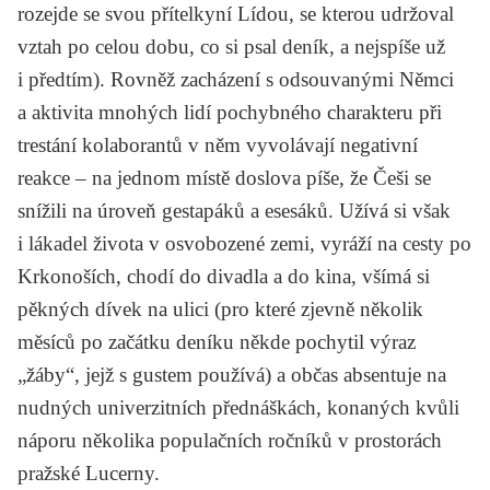
rozejde se svou přítelkyní Lídou, se kterou udržoval
vztah po celou dobu, co si psal deník, a nejspíše už
i předtím). Rovněž zacházení s odsouvanými Němci
a aktivita mnohých lidí pochybného charakteru při
trestání kolaborantů v něm vyvolávají negativní
reakce – na jednom místě doslova píše, že Češi se
snížili na úroveň gestapáků a esesáků. Užívá si však
i lákadel života v osvobozené zemi, vyráží na cesty po
Krkonoších, chodí do divadla a do kina, všímá si
pěkných dívek na ulici (pro které zjevně několik
měsíců po začátku deníku někde pochytil výraz
„žáby“, jejž s gustem používá) a občas absentuje na
nudných univerzitních přednáškách, konaných kvůli
náporu několika populačních ročníků v prostorách
pražské Lucerny.