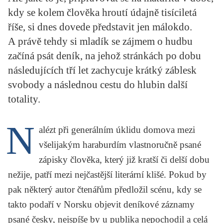
KRITIKA PŘEKLADU
kdy se kolem člověka hroutí údajně tisíciletá
říše, si dnes dovede představit jen málokdo.
UKÁZKA
A právě tehdy si mladík se zájmem o hudbu
SLOUPEK
začíná psát deník, na jehož stránkách po dobu
následujících tří let zachycuje krátký záblesk
ILIGLOSA
svobody a následnou cestu do hlubin další
totality.
N
alézt při generálním úklidu domova mezi
všelijakým haraburdím vlastnoručně psané
zápisky člověka, který již kratší či delší dobu
nežije, patří mezi nejčastější literární klišé. Pokud by
pak některý autor čtenářům předložil scénu, kdy se
takto podaří v Norsku objevit deníkové záznamy
psané česky, nejspíše by u publika nepochodil a celá