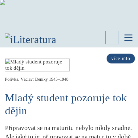
TÉMATA
RECENZE
více info
ROZHOVOR
SPISOVATELÉ
Polívka, Václav: Deníky 1945–1948
AKTUALITA
KNIHY
Mladý student pozoruje tok
PŘEHLED
LITERATURY
dějin
STUDIE
KATEGORIE
Připravovat se na maturitu nebylo nikdy snadné.
PORTRÉT
Ale jaké to je, připravovat se na maturitu v době,