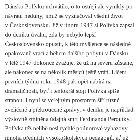
Dánsko Polívku uchvátilo, o to ostřeji ale vynikly po
návratu neduhy, jimiž se vyznačoval všední život
v Československu. Již v únoru 1947 si Polívka zapsal
do deníku úvahu, zda by nebylo lepší
Československo opustit, k této myšlence se následně
opakovaně vrací a během dalšího pobytu v Dánsku
v létě 1947 dokonce zvažuje, že už na severu zůstane,
ale nakonec se na několik měsíců ještě vrátí. Líčení
prvních týdnů roku 1948 pak opět nabírá na
dramatičnosti, byť i tentokrát stojí Polívka spíše
stranou. I nyní se veřejným prostorem šíří různé
zveličené a překroucené zprávy, v deníku je například
výslovně zmíněna údajná smrt Ferdinanda Peroutky.
Polívka též nelibě nesl rychlé poúnorové vyhazovy
mnoha předních vysokoškolských pedagogů, ať už