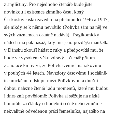
z angličtiny. Pro nejednoho čtenáře bude jistě
novinkou i existence zimního času, který
Československo zavedlo na přelomu let 1946 a 1947,
ale nikdy se k němu nevrátilo (Polívka sám na něj ve
svých záznamech ostatně nadává). Tragikomický
nádech má pak pasáž, kdy mu jeho pozdější manželka
v Dánsku zkouší hádat z ruky a předpovídá mu, že
bude ve vysokém věku zdravý – čtenář přitom
z anotace knihy ví, že Polívka zemřel na rakovinu
v pouhých 44 letech. Navzdory časovému i sociálně-
technickému odstupu mezi Polívkovou a dnešní
dobou nalezne čtenář řadu momentů, které mu budou
i dnes znít povědomě: Polívka si stěžuje na nízké
honoráře za články o hudební scéně nebo zmiňuje
nekvalitně odvedenou práci řemeslníka, najatého na