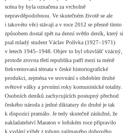
scéna by byla označena za vrcholně
nepravděpodobnou. Ve skutečném životě se ale
i takovéto věci stávají a v roce 2012 se přesně tímto
způsobem dostal zpět na denní světlo deník, který si
psal mladý student Václav Polívka (1927–1971)
v letech 1945–1948. Objev to byl obzvlášť vzácný,
protože zrovna třetí republika patří mezi ta méně
frekventovaná témata v české historiografické
produkci, zejména ve srovnání s obdobím druhé
světové války a prvními roky komunistické totality.
Osobních deníků zachycujících postupný přechod
českého národa z jedné diktatury do druhé je tak
k dispozici pramálo. Je tedy skutečně záslužné, že
nakladatelství Maraton v loňském roce připravilo
k vydání výběr z tohoto zajímavého dobového