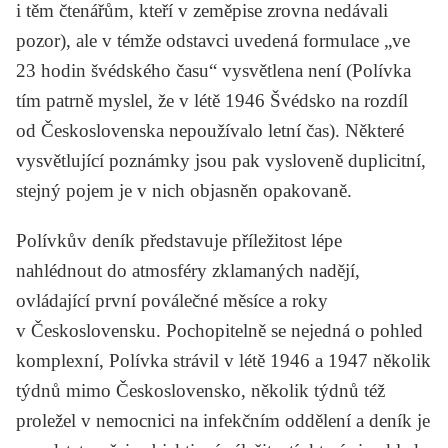
i těm čtenářům, kteří v zeměpise zrovna nedávali
pozor), ale v témže odstavci uvedená formulace „ve
23 hodin švédského času“ vysvětlena není (Polívka
tím patrně myslel, že v létě 1946 Švédsko na rozdíl
od Československa nepoužívalo letní čas). Některé
vysvětlující poznámky jsou pak vysloveně duplicitní,
stejný pojem je v nich objasněn opakovaně.
Polívkův deník představuje příležitost lépe
nahlédnout do atmosféry zklamaných nadějí,
ovládající první poválečné měsíce a roky
v Československu. Pochopitelně se nejedná o pohled
komplexní, Polívka strávil v létě 1946 a 1947 několik
týdnů mimo Československo, několik týdnů též
proležel v nemocnici na infekčním oddělení a deník je