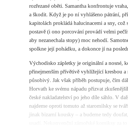
rozřezané oběti. Samantha konfrontuje vraha, 
a škodit. Když je po ní vyhlášeno pátrání, p
kapitolách prokládá halucinacemi a sny, což 
postavě (i ono porcování provádí velmi pečliv
aby nezanechala stopy) moc nehodí. Samotné fi
spolkne její pohádku, a dokonce jí na posled
Východisko zápletky je originální a nosné, k
přinejmenším přívětivě vyhlížející kresbou 
působivý. Jak však příběh postupuje, čím dál
Horvath ke svému nápadu přizvat zkušenějšího 
české nakladatelství po jeho díle sáhlo. V 
najdeme oproti tomuto až staromilsky se tvá
jinak bizarní kousky – a budeme tedy doufat,
usadí. Nekonvenční zámořské komiksy za to s