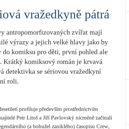
iová vražedkyně pátrá
vy antropomorfizovaných zvířat mají
ilé výrazy a jejich velké hlavy jako by
y do komiksu pro děti, první pohled ale
. Krátký komiksový román je krvavá
vá detektivka se sériovou vražedkyní
ní roli.
desetiletí profiluje především prostřednictvím
jitelé Petr Litoš a Jiří Pavlovský nicméně začínali
 legendárního (a bohužel zaniklého) časopisu
Crew
,