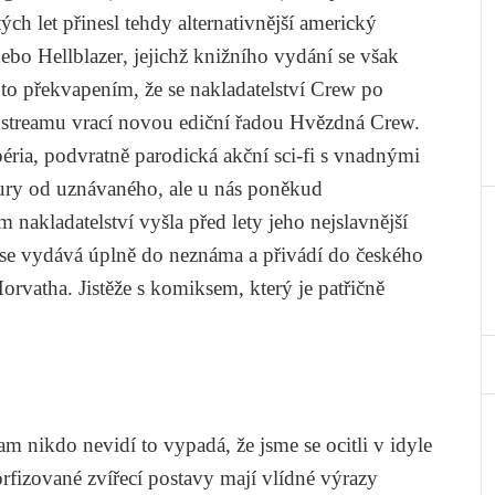
ch let přinesl tehdy alternativnější americký
ebo
Hellblazer
, jejichž knižního vydání se však
roto překvapením, že se nakladatelství Crew po
streamu vrací novou ediční řadou Hvězdná Crew.
éria
, podvratně parodická akční sci-fi s vnadnými
aury od uznávaného, ale u nás poněkud
nakladatelství vyšla před lety jeho nejslavnější
 se vydává úplně do neznáma a přivádí do českého
orvatha. Jistěže s komiksem, který je patřičně
am nikdo nevidí
to vypadá, že jsme se ocitli v idyle
fizované zvířecí postavy mají vlídné výrazy