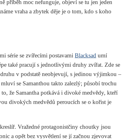
ně příběh moc nefunguje, objeví se tu jen jeden
známe vraha a zbytek děje je o tom, kdo s koho
mi série se zvířecími postavami
Blacksad
umí
épe také pracují s jednotlivými druhy zvířat. Zde se
 druhu v podstatě neobjevují, s jedinou výjimkou –
 mluví se Samanthou takto zalezlý; působí trochu
ké to, že Samantha potkává i divoké medvědy, kteří
vou divokých medvědů peroucích se o kořist je
 kreslíř. Vražedné protagonistčiny choutky jsou
nic a opět bez vysvětlení se jí začnou zjevovat