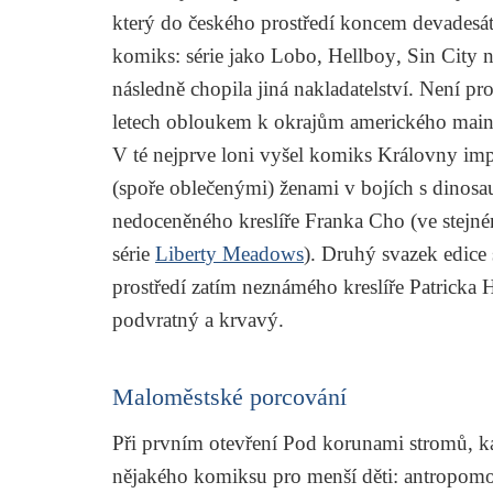
který do českého prostředí koncem devadesátý
komiks: série jako
Lobo
,
Hellboy
,
Sin City
n
následně chopila jiná nakladatelství. Není p
letech obloukem k okrajům amerického main
V té nejprve loni vyšel komiks
Královny imp
(spoře oblečenými) ženami v bojích s dinos
nedoceněného kreslíře Franka Cho (ve stejném 
série
Liberty Meadows
). Druhý svazek edice
prostředí zatím neznámého kreslíře Patricka H
podvratný a krvavý.
Maloměstské porcování
Při prvním otevření
Pod korunami stromů, k
nějakého komiksu pro menší děti: antropomor