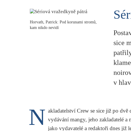
Sér
Horvath, Patrick: Pod korunami stromů,
kam nikdo nevidí
Posta
sice m
patřil
klame
noiro
v hlav
N
akladatelství Crew se sice již po dvě 
vydávání mangy, jeho zakladatelé a ma
jako vydavatelé a redaktoři dnes již