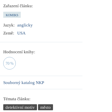
Zařazení článku:
KOMIKS
Jazyk:
anglicky
Země:
USA
Hodnocení knihy:
70
%
Souborný katalog NKP
Témata článku:
detektivní motiv
město