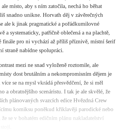
ale místo, aby s ním zatočila, nechá ho běhat
říliš snadno unikne. Horvath děj v závěrečných
se ale k jinak pragmatické a pořádkumilovné
ě a systematicky, patřičně oblečená a na plachtě,
nále pro ni vychází až příliš příznivě, místní šerif
ní straně nabídne spolupráci.
ontrast mezi ne snad vyloženě roztomile, ale
a místy dost brutálním a nekompromisním dějem je
 více se na mysl vkrádá přesvědčení, že si měl
a obratnějšího scenáristu. I tak je ale skvělé, že
dalších plánovaných svazcích edice Hvězdná Crew
řícímu komiksu poněkud křiklavěji parodické nebo
 že se v bohatém edičním plánu nakladatelství
tojí.