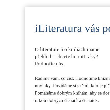
iLiteratura vás p
O literatuře a o knihách máme
přehled – chcete ho mít taky?
Podpořte nás.
Radíme vám, co číst. Hodnotíme knižní
novinky. Povídáme si s těmi, kdo je píší
Pomáháme dobrým knihám, aby se dost
rukou dobrých čtenářů a čtenářek.