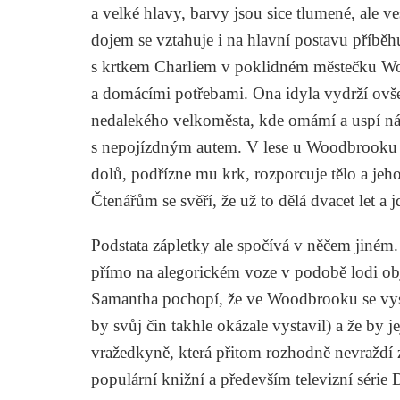
a velké hlavy, barvy jsou sice tlumené, ale 
dojem se vztahuje i na hlavní postavu příbě
s krtkem Charliem v poklidném městečku W
a domácími potřebami. Ona idyla vydrží ovše
nedalekého velkoměsta, kde omámí a uspí ná
s nepojízdným autem. V lese u Woodbrooku j
dolů, podřízne mu krk, rozporcuje tělo a jeh
Čtenářům se svěří, že už to dělá dvacet let a jd
Podstata zápletky ale spočívá v něčem jiném. 
přímo na alegorickém voze v podobě lodi obje
Samantha pochopí, že ve Woodbrooku se vysk
by svůj čin takhle okázale vystavil) a že by 
vražedkyně, která přitom rozhodně nevraždí 
populární knižní a především televizní série
D