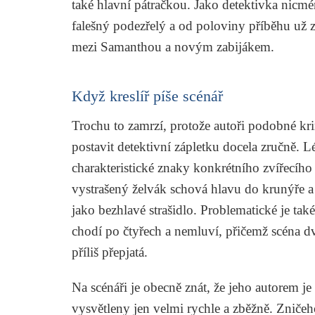
také hlavní pátračkou. Jako detektivka nicmé
falešný podezřelý a od poloviny příběhu už 
mezi Samanthou a novým zabijákem.
Když kreslíř píše scénář
Trochu to zamrzí, protože autoři podobné kri
postavit detektivní zápletku docela zručně. L
charakteristické znaky konkrétního zvířecího
vystrašený želvák schová hlavu do krunýře a
jako bezhlavé strašidlo. Problematické je ta
chodí po čtyřech a nemluví, přičemž scéna d
příliš přepjatá.
Na scénáři je obecně znát, že jeho autorem je
vysvětleny jen velmi rychle a zběžně. Zničeho