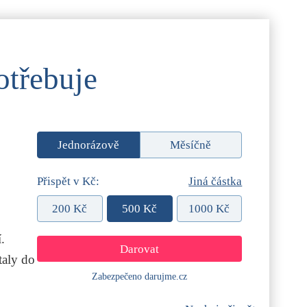
otřebuje
Jednorázově
Měsíčně
Přispět v Kč:
Jiná částka
200 Kč
500 Kč
1000 Kč
.
aly do
Zabezpečeno darujme.cz