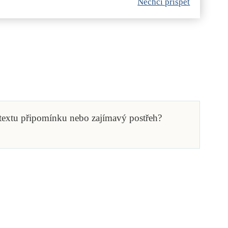
Nechci přispět
 textu připomínku nebo zajímavý postřeh?