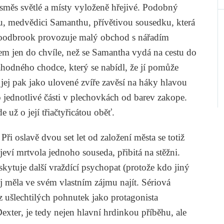
vesměs světlé a místy vyloženě hřejivé. Podobný
hu, medvědici Samanthu, přívětivou sousedku, která
oodbrook provozuje malý obchod s nářadím
m jen do chvíle, než se Samantha vydá na cestu do
hodného chodce, který se nabídl, že jí pomůže
ej pak jako ulovené zvíře zavěsí na háky hlavou
o jednotlivé části v plechovkách od barev zakope.
e už o její třiačtyřicátou oběť.
Při oslavě dvou set let od založení města se totiž
ví mrtvola jednoho souseda, přibitá na stěžni.
ytuje další vraždící psychopat (protože kdo jiný
jej měla ve svém vlastním zájmu najít. Sériová
z ušlechtilých pohnutek jako protagonista
exter
, je tedy nejen hlavní hrdinkou příběhu, ale