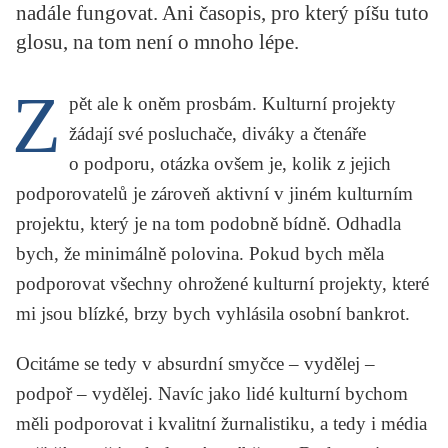
nadále fungovat. Ani časopis, pro který píšu tuto
KRITIKA PŘEKLADU
glosu, na tom není o mnoho lépe.
UKÁZKA
Z
pět ale k oněm prosbám. Kulturní projekty
SLOUPEK
žádají své posluchače, diváky a čtenáře
ILIGLOSA
o podporu, otázka ovšem je, kolik z jejich
podporovatelů je zároveň aktivní v jiném kulturním
projektu, který je na tom podobně bídně. Odhadla
bych, že minimálně polovina. Pokud bych měla
podporovat všechny ohrožené kulturní projekty, které
mi jsou blízké, brzy bych vyhlásila osobní bankrot.
Ocitáme se tedy v absurdní smyčce – vydělej –
podpoř – vydělej. Navíc jako lidé kulturní bychom
měli podporovat i kvalitní žurnalistiku, a tedy i média