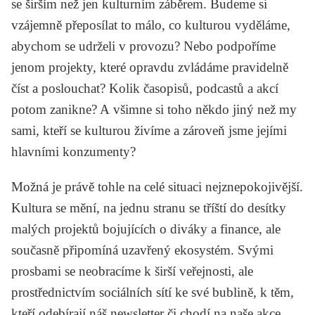
se širším než jen kulturním záběrem. Budeme si
vzájemně přeposílat to málo, co kulturou vyděláme,
abychom se udrželi v provozu? Nebo podpoříme
jenom projekty, které opravdu zvládáme pravidelně
číst a poslouchat? Kolik časopisů, podcastů a akcí
potom zanikne? A všimne si toho někdo jiný než my
sami, kteří se kulturou živíme a zároveň jsme jejími
hlavními konzumenty?
Možná je právě tohle na celé situaci nejznepokojivější.
Kultura se mění, na jednu stranu se tříští do desítky
malých projektů bojujících o diváky a finance, ale
současně připomíná uzavřený ekosystém. Svými
prosbami se neobracíme k širší veřejnosti, ale
prostřednictvím sociálních sítí ke své bublině, k těm,
kteří odebírají náš newsletter či chodí na naše akce.