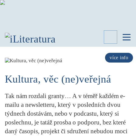
TÉMATA
RECENZE
více info
ROZHOVOR
SPISOVATELÉ
Kultura, věc (ne)veřejná
AKTUALITA
KNIHY
Tak nám rozdali granty… A v téměř každém e-
PŘEHLED
LITERATURY
mailu a newsletteru, který v posledních dvou
týdnech dostávám, nebo v podcastu, který si
STUDIE
KATEGORIE
poslechnu, je tatáž prosba o podporu, bez které
PORTRÉT
daný časopis, projekt či sdružení nebudou moci