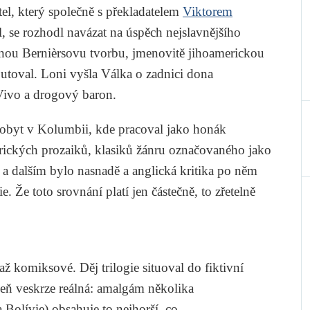
el, který společně s překladatelem
Viktorem
l, se rozhodl navázat na úspěch nejslavnějšího
anou Bernièrsovu tvorbu, jmenovitě jihoamerickou
butoval. Loni vyšla
Válka o zadnici dona
Vivo a drogový baron
.
í pobyt v Kolumbii, kde pracoval jako honák
rických prozaiků, klasiků žánru označovaného jako
a dalším bylo nasnadě a anglická kritika po něm
ie. Že toto srovnání platí jen částečně, to zřetelně
až komiksové. Děj trilogie situoval do fiktivní
oveň veskrze reálná: amalgám několika
Bolívie) obsahuje to nejhorší, co