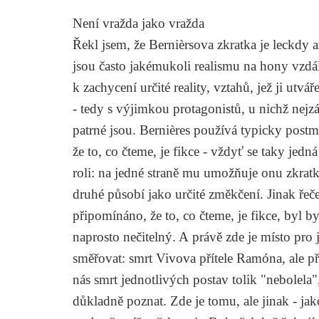
Není vražda jako vražda
Řekl jsem, že Bernièrsova zkratka je leckdy
jsou často jakémukoli realismu na hony vzdále
k zachycení určité reality, vztahů, jež ji utvá
- tedy s výjimkou protagonistů, u nichž nejzá
patrné jsou. Bernières používá typicky post
že to, co čteme, je fikce - vždyť se taky jedn
roli: na jedné straně mu umožňuje onu zkratko
druhé působí jako určité změkčení. Jinak ř
připomínáno, že to, co čteme, je fikce, byl 
naprosto nečitelný. A právě zde je místo pro
směřovat: smrt Vivova přítele Ramóna, ale př
nás smrt jednotlivých postav tolik "nebolela"
důkladně poznat. Zde je tomu, ale jinak - jako