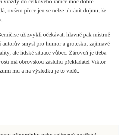
ící vraždy do celkového rámce moc dobře
á, ovšem přece jen se nelze ubránit dojmu, že
y.
ernièrse už zvykli očekávat, hlavně pak mistrně
í autorův smysl pro humor a grotesku, zajímavé
lity, ale lidské situace vůbec. Zároveň je třeba
vosti má obrovskou zásluhu překladatel Viktor
ozumí mu a na výsledku je to vidět.
 textu připomínku nebo zajímavý postřeh?