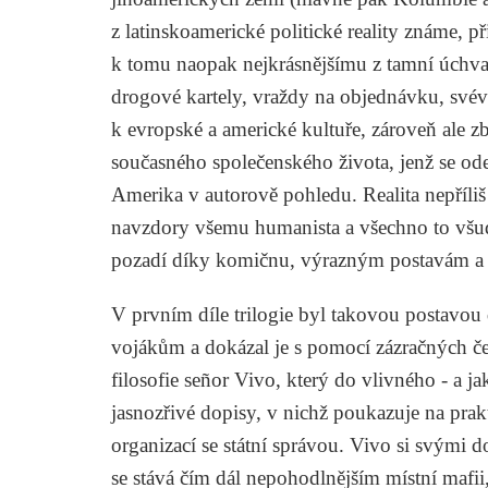
z latinskoamerické politické reality známe, p
k tomu naopak nejkrásnějšímu z tamní úchvat
drogové kartely, vraždy na objednávku, svév
k evropské a americké kultuře, zároveň ale z
současného společenského života, jenž se ode
Amerika v autorově pohledu. Realita nepříliš r
navzdory všemu humanista a všechno to všudy
pozadí díky komičnu, výrazným postavám a č
V prvním díle trilogie byl takovou postavou
vojákům a dokázal je s pomocí zázračných čer
filosofie señor Vivo, který do vlivného - a ja
jasnozřivé dopisy, v nichž poukazuje na prak
organizací se státní správou. Vivo si svými
se stává čím dál nepohodlnějším místní mafii, 