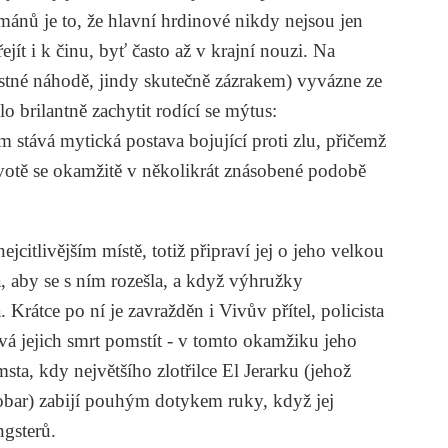
ánů je to, že hlavní hrdinové nikdy nejsou jen
ejít i k činu, byť často až v krajní nouzi. Na
astné náhodě, jindy skutečně zázrakem) vyvázne ze
o brilantně zachytit rodící se mýtus:
m stává mytická postava bojující proti zlu, přičemž
votě se okamžitě v několikrát znásobené podobě
jcitlivějším místě, totiž připraví jej o jeho velkou
a, aby se s ním rozešla, a když výhružky
 Krátce po ní je zavražděn i Vivův přítel, policista
á jejich smrt pomstít - v tomto okamžiku jeho
ta, kdy největšího zlotřilce El Jerarku (jehož
bar) zabijí pouhým dotykem ruky, když jej
ngsterů.