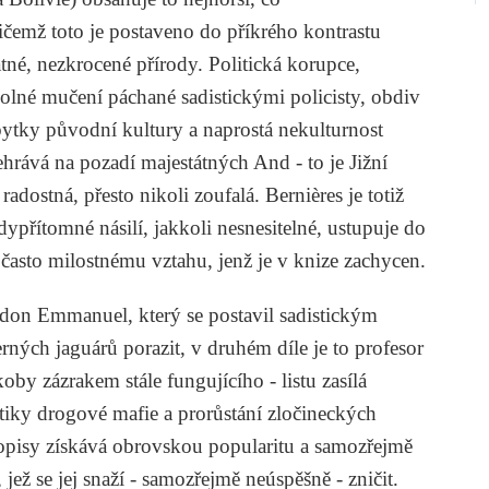
řičemž toto je postaveno do příkrého kontrastu
né, nezkrocené přírody. Politická korupce,
olné mučení páchané sadistickými policisty, obdiv
bytky původní kultury a naprostá nekulturnost
hrává na pozadí majestátných And - to je Jižní
adostná, přesto nikoli zoufalá. Bernières je totiž
přítomné násilí, jakkoli nesnesitelné, ustupuje do
asto milostnému vztahu, jenž je v knize zachycen.
 don Emmanuel, který se postavil sadistickým
ných jaguárů porazit, v druhém díle je to profesor
koby zázrakem stále fungujícího - listu zasílá
tiky drogové mafie a prorůstání zločineckých
 dopisy získává obrovskou popularitu a samozřejmě
jež se jej snaží - samozřejmě neúspěšně - zničit.