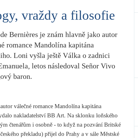
gy, vraždy a filosofie
 de Bernières je znám hlavně jako autor
né romance Mandolína kapitána
iho. Loni vyšla ještě Válka o zadnici
Emanuela, letos následoval Señor Vivo
gový baron.
 autor válečné romance
Mandolína kapitána
vydalo nakladatelství BB Art. Na sklonku loňského
ským čtenářům i osobně - to když na pozvání Britské
eského překladu) přijel do Prahy a v sále Městské