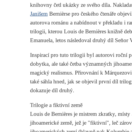
knihovny četl ukázky ze svého díla. Nakladat
Janišem
Bernièrse pro českého čtenáře objevi
autorova románu a nabídnout v překladu i r
trilogii, kterou Louis de Bernières knižně de
Emanuela
, letos následoval druhý díl
Señor 
Inspirací pro tuto trilogii byl autorovi ročn
dobytka, ale také četba významných jihoame
magický realismus. Přirovnání k Márquezovi 
také sáhla hned, jak se objevil první díl trilog
dokazuje díl druhý.
Trilogie a fiktivní země
Louis de Bernières je mistrem zkratky, místy 
jihoamerické země, jež je "fiktivní", leč zár
jihoamerických zemí (hlavně pak Kolumbie a 