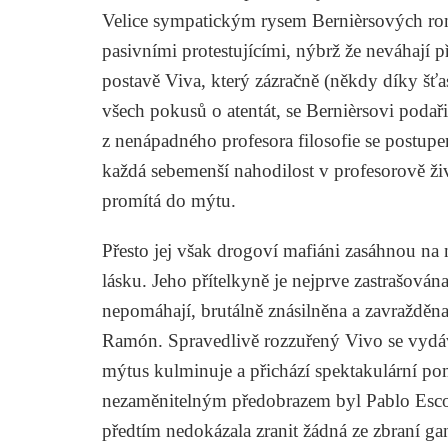
Velice sympatickým rysem Bernièrsových rom
pasivními protestujícími, nýbrž že neváhají př
postavě Viva, který zázračně (někdy díky šť
všech pokusů o atentát, se Bernièrsovi podařil
z nenápadného profesora filosofie se postupe
každá sebemenší nahodilost v profesorově ži
promítá do mýtu.
Přesto jej však drogoví mafiáni zasáhnou na ne
lásku. Jeho přítelkyně je nejprve zastrašován
nepomáhají, brutálně znásilněna a zavražděna.
Ramón. Spravedlivě rozzuřený Vivo se vydáv
mýtus kulminuje a přichází spektakulární poms
nezaměnitelným předobrazem byl Pablo Esco
předtím nedokázala zranit žádná ze zbraní ga