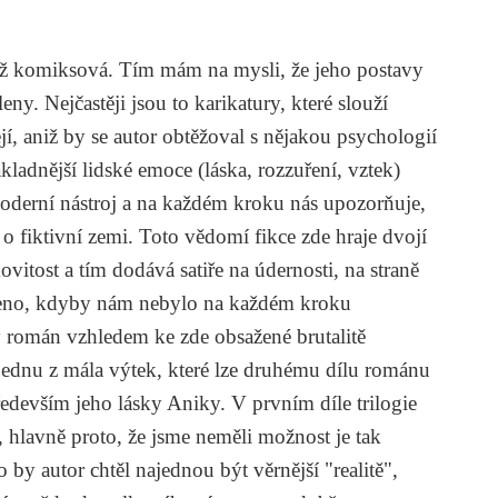
 až komiksová. Tím mám na mysli, že jeho postavy
ny. Nejčastěji jsou to karikatury, které slouží
řejí, aniž by se autor obtěžoval s nějakou psychologií
kladnější lidské emoce (láska, rozzuření, vztek)
moderní nástroj a na každém kroku nás upozorňuje,
á o fiktivní zemi. Toto vědomí fikce zde hraje dvojí
vitost a tím dodává satiře na údernosti, na straně
ečeno, kdyby nám nebylo na každém kroku
by román vzhledem ke zde obsažené brutalitě
 jednu z mála výtek, které lze druhému dílu románu
edevším jeho lásky Aniky. V prvním díle trilogie
, hlavně proto, že jsme neměli možnost je tak
 by autor chtěl najednou být věrnější "realitě",