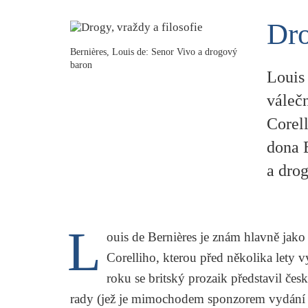
Dro
Bernières, Louis de: Senor Vivo a drogový
baron
Louis
váleč
Corell
dona 
a dro
L
ouis de Bernières
je znám hlavně jako
Corelliho
, kterou před několika lety 
roku se britský prozaik představil če
rady (jež je mimochodem sponzorem vydání č