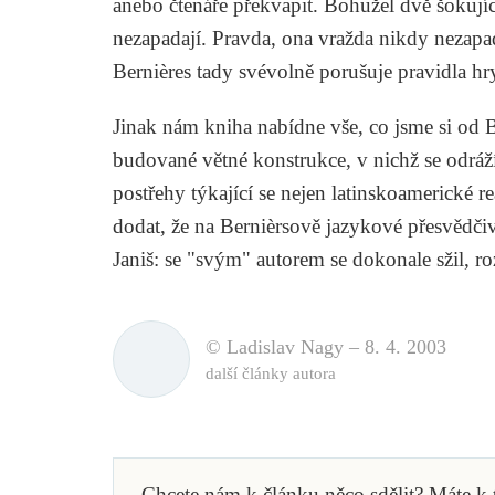
anebo čtenáře překvapit. Bohužel dvě šokuj
nezapadají. Pravda, ona vražda nikdy nezapad
Bernières tady svévolně porušuje pravidla hr
Jinak nám kniha nabídne vše, co jsme si od B
budované větné konstrukce, v nichž se odráž
postřehy týkající se nejen latinskoamerické rea
dodat, že na Bernièrsově jazykové přesvědči
Janiš: se "svým" autorem se dokonale sžil, r
© Ladislav Nagy –
8. 4. 2003
další články autora
Chcete nám k článku něco sdělit? Máte k