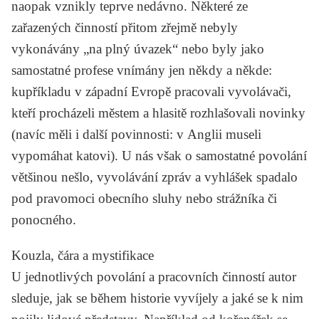
naopak vznikly teprve nedávno. Některé ze
zařazených činností přitom zřejmě nebyly
vykonávány „na plný úvazek“ nebo byly jako
samostatné profese vnímány jen někdy a někde:
kupříkladu v západní Evropě pracovali vyvolávači,
kteří procházeli městem a hlasitě rozhlašovali novinky
(navíc měli i další povinnosti: v Anglii museli
vypomáhat katovi). U nás však o samostatné povolání
většinou nešlo, vyvolávání zpráv a vyhlášek spadalo
pod pravomoci obecního sluhy nebo strážníka či
ponocného.
Kouzla, čára a mystifikace
U jednotlivých povolání a pracovních činností autor
sleduje, jak se během historie vyvíjely a jaké se k nim