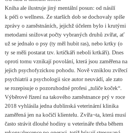
Kniha ale ilustruje jiný mentální posun: od násilí
k péči o wellness. Ze starších dob se dochovaly spíše
zprávy o zaměstnáních, jejichž účelem bylo i krutými
metodami snižovat počty vybraných druhů zvířat, ať
už se jednalo o psy (ty měl hubit ras), nebo krtky (o
ty se měli postarat tzv. krtičkáři neboli krtkáři). Dnes
oproti tomu vznikají povolání, která jsou zaměřena na
jejich psychofyzickou pohodu. Nově vzniklou zvířecí
psychiatrii a psychologii sice autor neuvádí, ale zato
se rozepisuje o pozoruhodné profesi „tuliče koček“.
Výběrové řízení na takového zaměstnance prý v roce
2018 vyhlásila jedna dublinská veterinární klinika
zaměřená jen na kočičí klientelu. Zvířa¬ta, která musí
často strávit dlouhé hodiny u veterináře třeba během
rekonvalescence po operaci, totiž bývají stresovaná.