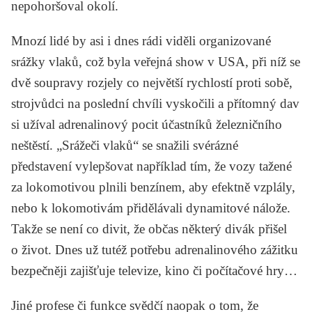
nepohoršoval okolí.
Mnozí lidé by asi i dnes rádi viděli organizované
srážky vlaků, což byla veřejná show v USA, při níž se
dvě soupravy rozjely co největší rychlostí proti sobě,
strojvůdci na poslední chvíli vyskočili a přítomný dav
si užíval adrenalinový pocit účastníků železničního
neštěstí. „Srážeči vlaků“ se snažili svérázné
představení vylepšovat například tím, že vozy tažené
za lokomotivou plnili benzínem, aby efektně vzplály,
nebo k lokomotivám přidělávali dynamitové nálože.
Takže se není co divit, že občas některý divák přišel
o život. Dnes už tutéž potřebu adrenalinového zážitku
bezpečněji zajišťuje televize, kino či počítačové hry…
Jiné profese či funkce svědčí naopak o tom, že