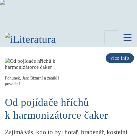
TÉMATA
RECENZE
více info
ROZHOVOR
SPISOVATELÉ
Pohunek, Jan: Bizarní a zaniklá
povolání
AKTUALITA
KNIHY
Od pojídače hříchů
PŘEHLED
LITERATURY
k harmonizátorce čaker
STUDIE
KATEGORIE
PORTRÉT
Zajímá vás, kdo to byl hotař, brabenář, kostelní