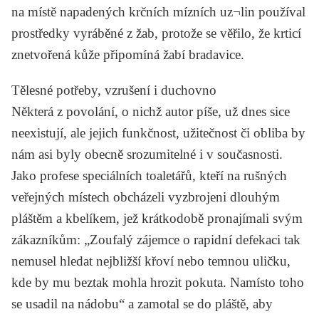
na místě napadených krčních mízních uz¬lin používal
prostředky vyráběné z žab, protože se věřilo, že krticí
znetvořená kůže připomíná žabí bradavice.
Tělesné potřeby, vzrušení i duchovno
Některá z povolání, o nichž autor píše, už dnes sice
neexistují, ale jejich funkčnost, užitečnost či obliba by
nám asi byly obecně srozumitelné i v současnosti.
Jako profese speciálních toaletářů, kteří na rušných
veřejných místech obcházeli vyzbrojeni dlouhým
pláštěm a kbelíkem, jež krátkodobě pronajímali svým
zákazníkům: „Zoufalý zájemce o rapidní defekaci tak
nemusel hledat nejbližší křoví nebo temnou uličku,
kde by mu beztak mohla hrozit pokuta. Namísto toho
se usadil na nádobu“ a zamotal se do pláště, aby