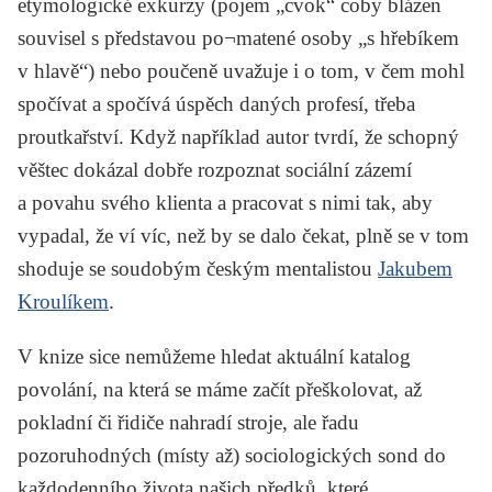
etymologické exkurzy (pojem „cvok“ coby blázen
souvisel s představou po¬matené osoby „s hřebíkem
v hlavě“) nebo poučeně uvažuje i o tom, v čem mohl
spočívat a spočívá úspěch daných profesí, třeba
proutkařství. Když například autor tvrdí, že schopný
věštec dokázal dobře rozpoznat sociální zázemí
a povahu svého klienta a pracovat s nimi tak, aby
vypadal, že ví víc, než by se dalo čekat, plně se v tom
shoduje se soudobým českým mentalistou
Jakubem
Kroulíkem
.
V knize sice nemůžeme hledat aktuální katalog
povolání, na která se máme začít přeškolovat, až
pokladní či řidiče nahradí stroje, ale řadu
pozoruhodných (místy až) sociologických sond do
každodenního života našich předků, které