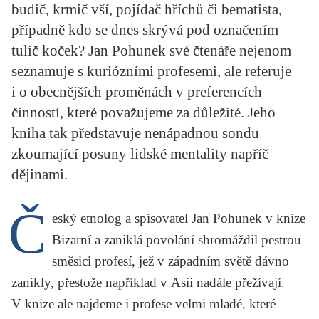
budič, krmič vší, pojídač hříchů či bematista,
KRITIKA PŘEKLADU
případně kdo se dnes skrývá pod označením
UKÁZKA
tulič koček? Jan Pohunek své čtenáře nejenom
seznamuje s kuriózními profesemi, ale referuje
SLOUPEK
i o obecnějších proměnách v preferencích
ILIGLOSA
činností, které považujeme za důležité. Jeho
kniha tak představuje nenápadnou sondu
zkoumající posuny lidské mentality napříč
dějinami.
Č
eský etnolog a spisovatel
Jan Pohunek
v knize
Bizarní a zaniklá povolání
shromáždil pestrou
směsici profesí, jež v západním světě dávno
zanikly, přestože například v Asii nadále přežívají.
V knize ale najdeme i profese velmi mladé, které