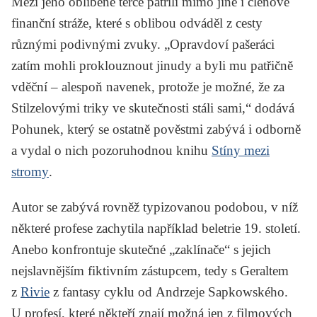
Mezi jeho oblíbené terče patřili mimo jiné i členové
finanční stráže, které s oblibou odváděl z cesty
různými podivnými zvuky. „Opravdoví pašeráci
zatím mohli proklouznout jinudy a byli mu patřičně
vděční – alespoň navenek, protože je možné, že za
Stilzelovými triky ve skutečnosti stáli sami,“ dodává
Pohunek, který se ostatně pověstmi zabývá i odborně
a vydal o nich pozoruhodnou knihu
Stíny mezi
stromy
.
Autor se zabývá rovněž typizovanou podobou, v níž
některé profese zachytila například beletrie 19. století.
Anebo konfrontuje skutečné „zaklínače“ s jejich
nejslavnějším fiktivním zástupcem, tedy s Geraltem
z
Rivie
z fantasy cyklu od
Andrzeje Sapkowského
.
U profesí, které někteří znají možná jen z filmových