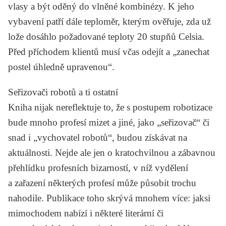
vlasy a být oděný do vlněné kombinézy. K jeho
vybavení patří dále teploměr, kterým ověřuje, zda už
lože dosáhlo požadované teploty 20 stupňů Celsia.
Před příchodem klientů musí včas odejít a „zanechat
postel úhledně upravenou“.
Seřizovači robotů a ti ostatní
Kniha nijak nereflektuje to, že s postupem robotizace
bude mnoho profesí mizet a jiné, jako „seřizovač“ či
snad i „vychovatel robotů“, budou získávat na
aktuálnosti. Nejde ale jen o kratochvilnou a zábavnou
přehlídku profesních bizarností, v níž vydělení
a zařazení některých profesí může působit trochu
nahodile. Publikace toho skrývá mnohem více: jaksi
mimochodem nabízí i některé literární či