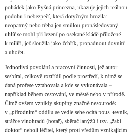
pohádek jako Pyšná princezna, ukazuje jejich reálnou
podobu i nebezpečí, která dotyčným hrozila:
neopatrný nebo třeba jen smůlou pronásledovaný
uhlíř se mohl při lezení po osekané kládě přiložené
k milíři, jež sloužila jako žebřík, propadnout dovnitř
a uhořet.
Jednotlivá povolání a pracovní činnosti, jež autor
sesbíral, celkově roztřídil podle prostředí, k nimž se
daná profese vztahovala a kde se vykonávala –
například během cestování, ve městě nebo v přírodě.
Čímž ovšem vznikly skupiny značně nesourodé:
v „přírodním“ oddílu se vedle sebe ocitá pous¬tevník,
strážce vinohradů (hotař), sběrač lanýžů i tzv. „žabí
doktor“ neboli léčitel, který proti vředům vznikajícím