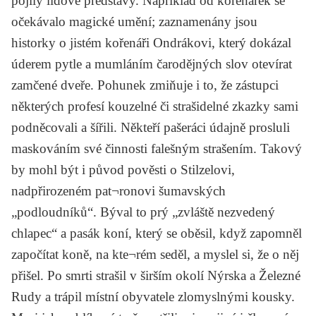
pojily lidové představy. Například od kořenářek se
očekávalo magické umění; zaznamenány jsou
historky o jistém kořenáři Ondrákovi, který dokázal
úderem pytle a mumláním čarodějných slov otevírat
zamčené dveře. Pohunek zmiňuje i to, že zástupci
některých profesí kouzelné či strašidelné zkazky sami
podněcovali a šířili. Někteří pašeráci údajně prosluli
maskováním své činnosti falešným strašením. Takový
by mohl být i původ pověsti o Stilzelovi,
nadpřirozeném pat¬ronovi šumavských
„podloudníků“. Býval to prý „zvláště nezvedený
chlapec“ a pasák koní, který se oběsil, když zapomněl
započítat koně, na kte¬rém seděl, a myslel si, že o něj
přišel. Po smrti strašil v širším okolí Nýrska a Železné
Rudy a trápil místní obyvatele zlomyslnými kousky.