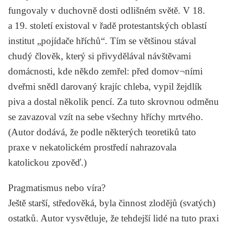
fungovaly v duchovně dosti odlišném světě. V 18.
a 19. století existoval v řadě protestantských oblastí
institut „pojídače hříchů“. Tím se většinou stával
chudý člověk, který si přivydělával návštěvami
domácnosti, kde někdo zemřel: před domov¬ními
dveřmi snědl darovaný krajíc chleba, vypil žejdlík
piva a dostal několik pencí. Za tuto skrovnou odměnu
se zavazoval vzít na sebe všechny hříchy mrtvého.
(Autor dodává, že podle některých teoretiků tato
praxe v nekatolickém prostředí nahrazovala
katolickou zpověď.)
Pragmatismus nebo víra?
Ještě starší, středověká, byla činnost zlodějů (svatých)
ostatků. Autor vysvětluje, že tehdejší lidé na tuto praxi