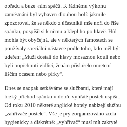
obřadu a buze¬ním spáčů. K řádnému výkonu
zaměstnání byl vybaven dlouhou holí: jakmile
zpozoroval, že se někdo z účastníků mše noří do říše
spánku, pospíšil si k němu a klepl ho po hlavě. Hůl
mohla být obyčejná, ale v některých farnostech se
používaly speciální nástavce podle toho, kdo měl být
udeřen: „Muži dostali do hlavy mosaznou koulí nebo
byli popíchnuti vidlicí, ženám příslušelo ometení
liščím ocasem nebo pírky“.
Dnes se naopak setkáváme se službami, které mají
brzký příchod spánku v dobře vyhřáté posteli uspíšit.
Od roku 2010 některé anglické hotely nabízejí službu
„zahřívače postele“. Vše je prý zorganizováno zcela
hygienicky a diskrétně: „vyhřívač“ musí mít zakryté