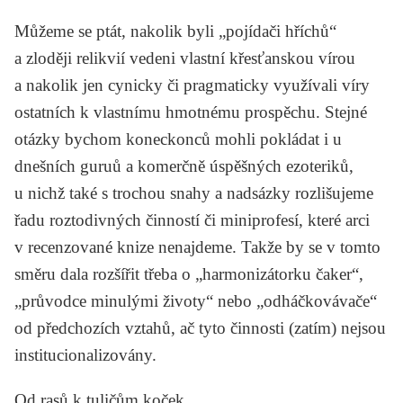
Můžeme se ptát, nakolik byli „pojídači hříchů“
a zloději relikvií vedeni vlastní křesťanskou vírou
a nakolik jen cynicky či pragmaticky využívali víry
ostatních k vlastnímu hmotnému prospěchu. Stejné
otázky bychom koneckonců mohli pokládat i u
dnešních guruů a komerčně úspěšných ezoteriků,
u nichž také s trochou snahy a nadsázky rozlišujeme
řadu roztodivných činností či miniprofesí, které arci
v recenzované knize nenajdeme. Takže by se v tomto
směru dala rozšířit třeba o „harmonizátorku čaker“,
„průvodce minulými životy“ nebo „odháčkovávače“
od předchozích vztahů, ač tyto činnosti (zatím) nejsou
institucionalizovány.
Od rasů k tuličům koček