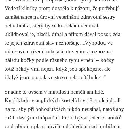
Vedení kliniky proto dospělo k názoru, že potřebují
zaměstnance na úrovni veterinární zdravotní sestry
nebo bratra, který by se kočičkám věnoval,
uklidňoval je, hladil, drbal a přitom dával pozor, zda
se jejich zdravotní stav nezhoršuje. „Výhodou ve
výběrovém řízení byla také dovednost rozpoznat
náladu kočky podle různého typu vrnění – kočky
totiž někdy vrní nejen, když jsou spokojené, ale
i když jsou naopak ve stresu nebo cítí bolest.“
Snadné to ovšem v minulosti neměli ani lidé.
Kupříkladu v anglických kostelích v 18. století dbali
na to, aby při bohoslužbách nikdo neusínal, natož aby
rušil hlasitým chrápáním. Proto býval jeden z farníků
za drobnou úplatu pověřen dohledem nad průběhem