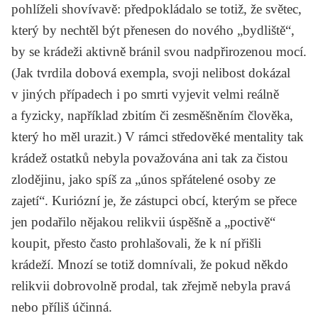
pohlíželi shovívavě: předpokládalo se totiž, že světec,
který by nechtěl být přenesen do nového „bydliště“,
by se krádeži aktivně bránil svou nadpřirozenou mocí.
(Jak tvrdila dobová exempla, svoji nelibost dokázal
v jiných případech i po smrti vyjevit velmi reálně
a fyzicky, například zbitím či zesměšněním člověka,
který ho měl urazit.) V rámci středověké mentality tak
krádež ostatků nebyla považována ani tak za čistou
zlodějinu, jako spíš za „únos spřátelené osoby ze
zajetí“. Kuriózní je, že zástupci obcí, kterým se přece
jen podařilo nějakou relikvii úspěšně a „poctivě“
koupit, přesto často prohlašovali, že k ní přišli
krádeží. Mnozí se totiž domnívali, že pokud někdo
relikvii dobrovolně prodal, tak zřejmě nebyla pravá
nebo příliš účinná.