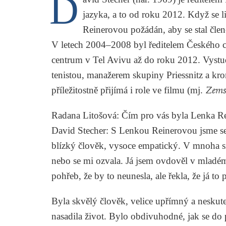
D
jazyka, a to od roku 2012. Když se l
Reinerovou požádán, aby se stal člen
V letech 2004–2008 byl ředitelem Českého c
centrum v Tel Avivu až do roku 2012. Vystu
tenistou, manažerem skupiny Priessnitz a kro
příležitostně přijímá i role ve filmu (mj.
Zemsk
Radana Litošová
: Čím pro vás byla Lenka Re
David Stecher
: S Lenkou Reinerovou jsme se 
blízký člověk, vysoce empatický. V mnoha s
nebo se mi ozvala. Já jsem ovdověl v mladém
pohřeb, že by to neunesla, ale řekla, že já to
Byla skvělý člověk, velice upřímný a neskute
nasadila život. Bylo obdivuhodné, jak se do 