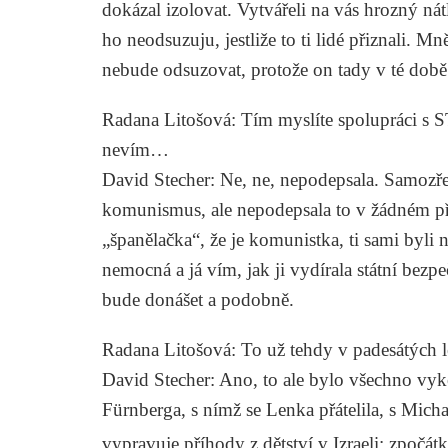
dokázal izolovat. Vytvářeli na vás hrozný nát
ho neodsuzuju, jestliže to ti lidé přiznali. Mn
nebude odsuzovat, protože on tady v té době 
Radana Litošová
: Tím myslíte spolupráci s
nevím…
David Stecher
: Ne, ne, nepodepsala. Samozřejm
komunismus, ale nepodepsala to v žádném přípa
„španělačka“, že je komunistka, ti sami byli 
nemocná a já vím, jak ji vydírala státní bezpeč
bude donášet a podobně.
Radana Litošová
: To už tehdy v padesátých 
David Stecher
: Ano, to ale bylo všechno vy
Fürnberga, s nímž se Lenka přátelila, s Mich
vypravuje příhody z dětství v Izraeli: zpočátku