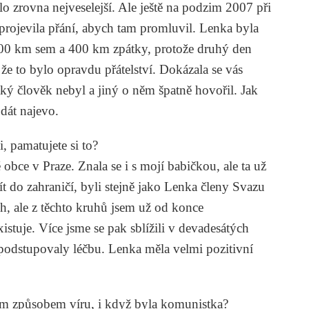
o zrovna nejveselejší. Ale ještě na podzim 2007 při
projevila přání, abych tam promluvil. Lenka byla
 400 km sem a 400 km zpátky, protože druhý den
e to bylo opravdu přátelství. Dokázala se vás
aký člověk nebyl a jiný o něm špatně hovořil. Jak
dát najevo.
i, pamatujete si to?
obce v Praze. Znala se i s mojí babičkou, ale ta už
jít do zahraničí, byli stejně jako Lenka členy Svazu
och, ale z těchto kruhů jsem už od konce
stuje. Více jsme se pak sblížili v devadesátých
 podstupovaly léčbu. Lenka měla velmi pozitivní
ým způsobem víru, i když byla komunistka?