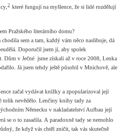
2
ucy,
které fungují na myšlence, že si lidé rozdělují
ikem Pražského literárního domu?
 chodila sem a tam, každý vám něco naslibuje, dá
neudělá. Doporučil jsem jí, aby spolek
let. Dům v Ječné jsme získali až v roce 2008, Lenka
odařilo. Já jsem tehdy ještě působil v Mnichově, ale
nce začal vydávat knížky a zpopularizoval její
é tolik nevědělo. Lenčiny knihy tady za
Východním Německu v nakladatelství Aufbau její
rá se o to zasadila. A paradoxně tady se nemohlo
dný, že když vás chtěl zničit, tak vás skutečně