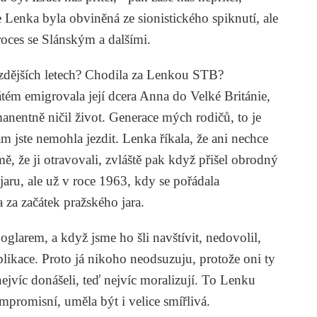
Lenka byla obviněná ze sionistického spiknutí, ale
oces se Slánským a dalšími.
pozdějších letech? Chodila za Lenkou STB?
átém emigrovala její dcera Anna do Velké Británie,
anentně ničil život. Generace mých rodičů, to je
m jste nemohla jezdit. Lenka říkala, že ani nechce
mě, že ji otravovali, zvláště pak když přišel obrodný
jaru, ale už v roce 1963, kdy se pořádala
za začátek pražského jara.
glarem, a když jsme ho šli navštívit, nedovolil,
likace. Proto já nikoho neodsuzuju, protože oni ty
s nejvíc donášeli, teď nejvíc moralizují. To Lenku
ompromisní, uměla být i velice smířlivá.