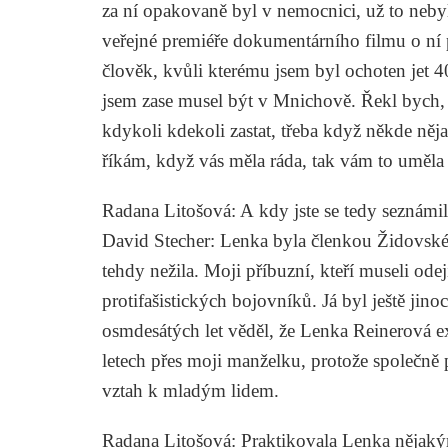
za ní opakovaně byl v nemocnici, už to nebyl
veřejné premiéře dokumentárního filmu o ní 
člověk, kvůli kterému jsem byl ochoten jet
jsem zase musel být v Mnichově. Řekl bych, ž
kdykoli kdekoli zastat, třeba když někde něj
říkám, když vás měla ráda, tak vám to uměla 
Radana Litošová
: A kdy jste se tedy seznámil
David Stecher
: Lenka byla členkou Židovské 
tehdy nežila. Moji příbuzní, kteří museli ode
protifašistických bojovníků. Já byl ještě jin
osmdesátých let věděl, že Lenka Reinerová exi
letech přes moji manželku, protože společně
vztah k mladým lidem.
Radana Litošová
: Praktikovala Lenka nějak