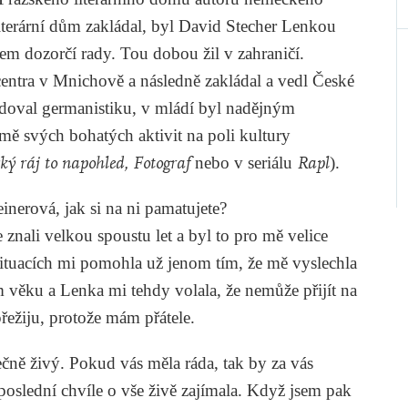
iterární dům zakládal, byl David Stecher Lenkou
em dozorčí rady. Tou dobou žil v zahraničí.
entra v Mnichově a následně zakládal a vedl České
doval germanistiku, v mládí byl nadějným
mě svých bohatých aktivit na poli kultury
ý ráj to napohled,
Fotograf
nebo v seriálu
Rapl
).
inerová, jak si na ni pamatujete?
znali velkou spoustu let a byl to pro mě velice
ituacích mi pomohla už jenom tím, že mě vyslechla
 věku a Lenka mi tehdy volala, že nemůže přijít na
 přežiju, protože mám přátele.
čně živý. Pokud vás měla ráda, tak by za vás
poslední chvíle o vše živě zajímala. Když jsem pak