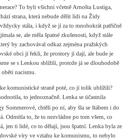
enerace? To byli všichni včetně Arnošta Lustiga,
chází strana, která nebude dělit lidi na Židy
vždycky stála, i když se jí za to mnohokrát patřičně
ímala se, ale měla špatné zkušenosti, když stále
, který by zachovával odkaz zejména pražských
é obci jí řekli, že prostory jí dají, ale bude je
sme se s Lenkou sblížili, protože já se dlouhodobě
 oběti nacismu.
e komunistické straně poté, co jí tolik ublížili?
ehodnotila, to jednoznačně. Lenka se účastnila
y Sommerové, chtěli po ní, aby šla se štábem i do
á. Odmítla to, že to nezvládne po tom všem, co
, jen ti lidé, co to dělají, jsou špatní. Lenka byla ze
 židovské víry ve vztahu ke komunismu, to nebylo