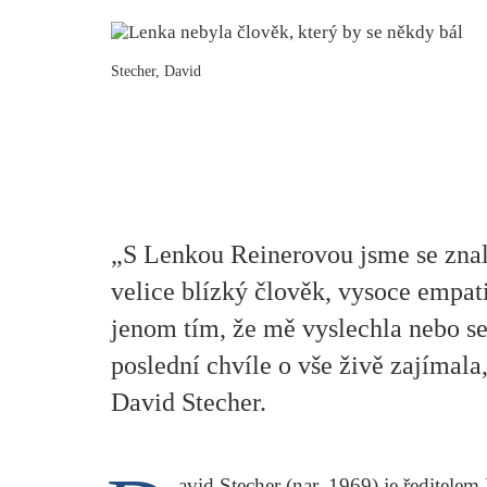
Stecher, David
„S Lenkou Reinerovou jsme se znali
velice blízký člověk, vysoce empa
jenom tím, že mě vyslechla nebo se
poslední chvíle o vše živě zajíma
David Stecher.
avid Stecher (nar. 1969) je ředitele