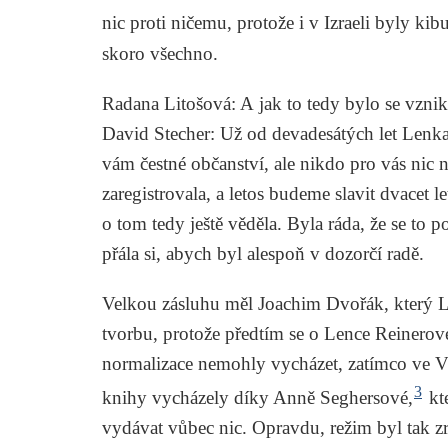
nic proti ničemu, protože i v Izraeli byly kib
skoro všechno.
Radana Litošová
: A jak to tedy bylo se vzn
David Stecher
: Už od devadesátých let Lenka
vám čestné občanství, ale nikdo pro vás nic 
zaregistrovala, a letos budeme slavit dvacet 
o tom tedy ještě věděla. Byla ráda, že se to p
přála si, abych byl alespoň v dozorčí radě.
Velkou zásluhu měl Joachim Dvořák, který Le
tvorbu, protože předtím se o Lence Reinerov
normalizace nemohly vycházet, zatímco ve 
3
knihy vycházely díky Anně Seghersové,
kte
vydávat vůbec nic. Opravdu, režim byl tak zrů