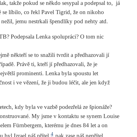
lak, takže pokud se někdo sesypal a podepsal to, já
ě se líbilo, co řekl Pavel Tigrid, že on nikoho
nežil, jemu nestrkali špendlíky pod nehty atd.
 STB? Podepsala Lenka spolupráci? O tom nic
ě někteří se to snažili tvrdit a předhazovali jí
dě. Právě ti, kteří jí předhazovali, že je
největší prominenti. Lenka byla spoustu let
nost i ve vězení, že ji budou léčit, ale jen když
letech, kdy byla ve vazbě podezřelá ze špionáže?
konstruované. My jsme v kontaktu se synem Louise
aelem Fürnbergem, kterému je dnes 84 let a on
4
 byl Izrael náš přítel,
pak zase náš nepřítel,