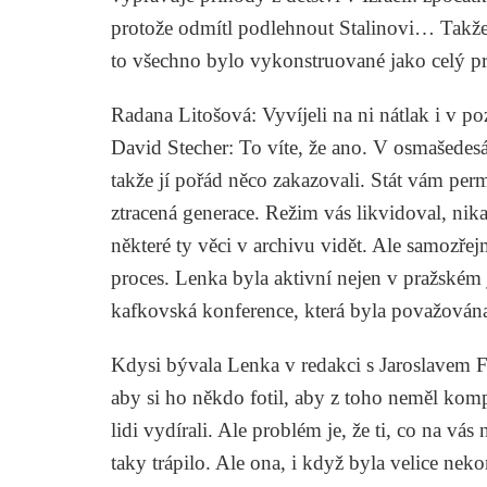
protože odmítl podlehnout Stalinovi… Takže 
to všechno bylo vykonstruované jako celý pr
Radana Litošová
: Vyvíjeli na ni nátlak i v 
David Stecher
: To víte, že ano. V osmašedes
takže jí pořád něco zakazovali. Stát vám perm
ztracená generace. Režim vás likvidoval, nika
některé ty věci v archivu vidět. Ale samozřej
proces. Lenka byla aktivní nejen v pražském 
kafkovská konference, která byla považována 
Kdysi bývala Lenka v redakci s Jaroslavem Fo
aby si ho někdo fotil, aby z toho neměl komp
lidi vydírali. Ale problém je, že ti, co na vá
taky trápilo. Ale ona, i když byla velice nek