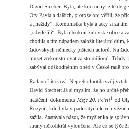
David Stecher
: Byla, ale kdo nebyl z téhle g
Oty Pavla a dalších, protože oni věřili, že při
a „nežidy“. Komunistka byla a taky si za tím 
„odvděčili“. Byla členkou židovské obce a zaj
chodila s tím nápadem založit literární dům
židovských německy píšících autorů. Na židovsk
muset zrekonstruovat za sto milionů. Tehdy j
zabýval odškodněním obětí v České radě pro
Radana Litošová
: Nepřehodnotila svůj vztah k
David Stecher
: Já si myslím, že ho určitě př
1
natáčení dokumentu
Moje 20. století
od Olg
Ruzyně, kde byla v padesátých letech vězněn
zažila. Zastávala názor, že myšlenka je správná
strany několikrát vyloučena. Ale co se týče