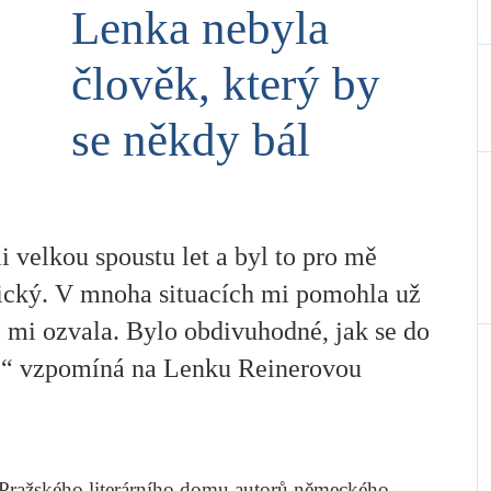
Lenka nebyla
člověk, který by
se někdy bál
 velkou spoustu let a byl to pro mě
tický. V mnoha situacích mi pomohla už
 mi ozvala. Bylo obdivuhodné, jak se do
la,“ vzpomíná na Lenku Reinerovou
m Pražského literárního domu autorů německého