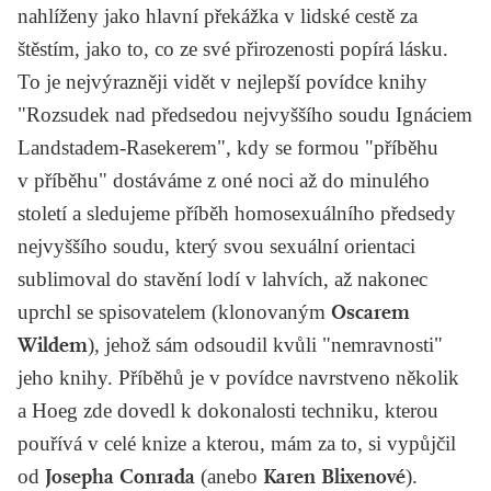
nahlíženy jako hlavní překážka v lidské cestě za
štěstím, jako to, co ze své přirozenosti popírá lásku.
To je nejvýrazněji vidět v nejlepší povídce knihy
"
Rozsudek nad předsedou nejvyššího soudu Ignáciem
Landstadem-Rasekerem
", kdy se formou "příběhu
v příběhu" dostáváme z oné noci až do minulého
století a sledujeme příběh homosexuálního předsedy
nejvyššího soudu, který svou sexuální orientaci
sublimoval do stavění lodí v lahvích, až nakonec
uprchl se spisovatelem (klonovaným
Oscarem
Wildem
), jehož sám odsoudil kvůli "nemravnosti"
jeho knihy. Příběhů je v povídce navrstveno několik
a Hoeg zde dovedl k dokonalosti techniku, kterou
pouřívá v celé knize a kterou, mám za to, si vypůjčil
od
Josepha Conrada
(anebo
Karen Blixenové
).