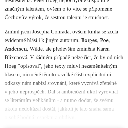
nesnesitelná. Peter Hoeg nepochybně disponuje
značným talentem, ovšem o to více se připomene
Čechovův výrok, že sestrou talentu je stručnost.
Zmínil jsem Josepha Conrada, ovšem kniha se zcela
evidentně hlásí i k jiným autorům.
Borges
,
Poe
,
Andersen
, Wilde, ale především zmíněná Karen
Blixenová. V žádném případě nelze říct, že by od nich
Hoeg "opisoval", jeho texty mluví nezaměnitelným
hlasem, nicméně těmito z velké části explicitními
odkazy nám nabízí srovnání, které vyznívá zřetelně
v jeho neprospěch. Dal si ambiciózní úkol vyrovnat
se literárním velikánům - a nutno dodat, že svému
úkolu nedokázal dostát, jakkoli je tato snaha sama
o sobě hodná respektu a obdivu.