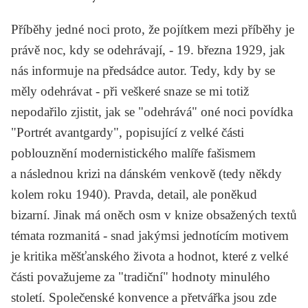
Příběhy jedné noci
proto, že pojítkem mezi příběhy je
právě noc, kdy se odehrávají, - 19. března 1929, jak
nás informuje na předsádce autor. Tedy, kdy by se
měly odehrávat - při veškeré snaze se mi totiž
nepodařilo zjistit, jak se "odehrává" oné noci povídka
"
Portrét avantgardy
", popisující z velké části
poblouznění modernistického malíře fašismem
a následnou krizi na dánském venkově (tedy někdy
kolem roku 1940). Pravda, detail, ale poněkud
bizarní. Jinak má oněch osm v knize obsažených textů
témata rozmanitá - snad jakýmsi jednotícím motivem
je kritika měšťanského života a hodnot, které z velké
části považujeme za "tradiční" hodnoty minulého
století. Společenské konvence a přetvářka jsou zde