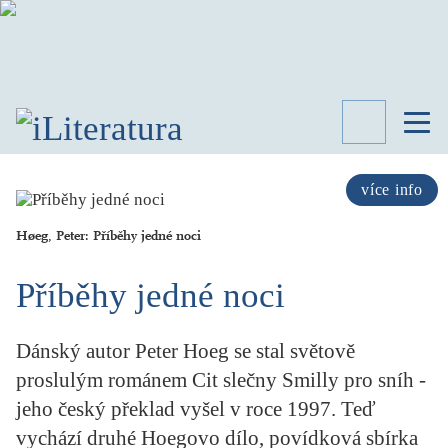
TÉMATA
RECENZE
více info
ROZHOVOR
SPISOVATELÉ
Høeg, Peter: Příběhy jedné noci
AKTUALITA
Příběhy jedné noci
KNIHY
PŘEHLED
LITERATURY
Dánský autor Peter Hoeg se stal světově
STUDIE
proslulým románem Cit slečny Smilly pro sníh -
KATEGORIE
jeho český překlad vyšel v roce 1997. Teď
PORTRÉT
vychází druhé Hoegovo dílo, povídková sbírka