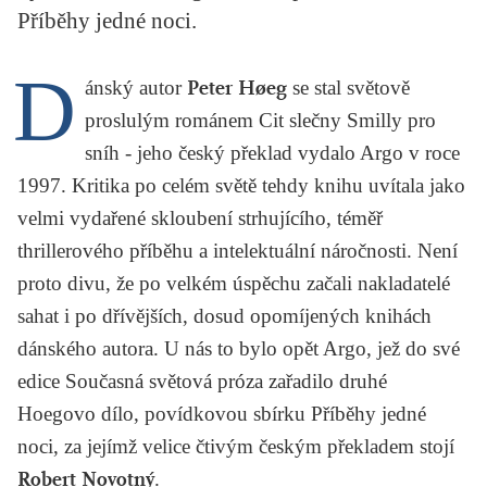
Příběhy jedné noci.
KRITIKA PŘEKLADU
UKÁZKA
D
ánský autor
Peter Høeg
se stal světově
SLOUPEK
proslulým románem
Cit slečny Smilly pro
sníh
- jeho český překlad vydalo Argo v roce
ILIGLOSA
1997. Kritika po celém světě tehdy knihu uvítala jako
velmi vydařené skloubení strhujícího, téměř
thrillerového příběhu a intelektuální náročnosti. Není
proto divu, že po velkém úspěchu začali nakladatelé
sahat i po dřívějších, dosud opomíjených knihách
dánského autora. U nás to bylo opět Argo, jež do své
edice Současná světová próza zařadilo druhé
Hoegovo dílo, povídkovou sbírku
Příběhy jedné
noci
, za jejímž velice čtivým českým překladem stojí
Robert Novotný
.