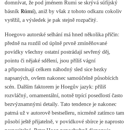
domnívat, že pod jménem Rumi se skrývá súfijský
básník
Rúmí
), aniž by však z tohoto odkazu cokoliv
vytěžil, a výsledek je pak stejně rozpačitý.
Hoegovo autorské selhání má hned několika příčin:
předně na rozdíl od úplně prvně zmíněňované
povídky všechny ostatní postrádají sevřený děj,
pointu či nějaké sdělení, jsou příliš vágní
a připomínají celkem náhodný sled sice hezky
napsaných, ovšem nakonec samoúčelně působících
scén. Dalším faktorem je Hoegův jazyk: příliš
rozvláčný, ornamentální, notně trpící posedlostí často
bezvýznamnými detaily. Tato tendence je nakonec
patrná už v autorově bestselleru, nicméně zatímco tam
působí ještě přijatelně, v povídkové sbírce je naprosto