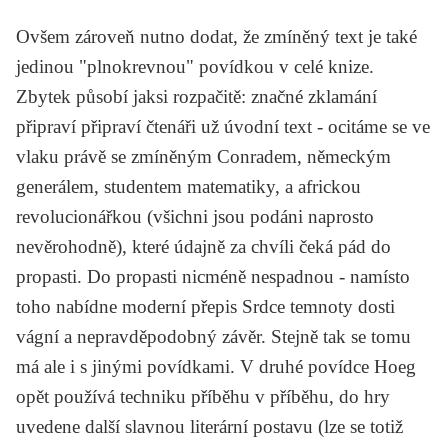
Ovšem zároveň nutno dodat, že zmíněný text je také
jedinou "plnokrevnou" povídkou v celé knize.
Zbytek působí jaksi rozpačitě: značné zklamání
připraví připraví čtenáři už úvodní text - ocitáme se ve
vlaku právě se zmíněným Conradem, německým
generálem, studentem matematiky, a africkou
revolucionářkou (všichni jsou podáni naprosto
nevěrohodně), které údajně za chvíli čeká pád do
propasti. Do propasti nicméně nespadnou - namísto
toho nabídne moderní přepis
Srdce temnoty
dosti
vágní a nepravděpodobný závěr. Stejně tak se tomu
má ale i s jinými povídkami. V druhé povídce Hoeg
opět používá techniku příběhu v příběhu, do hry
uvedene další slavnou literární postavu (lze se totiž