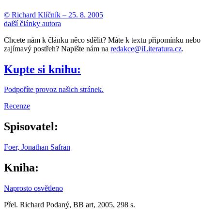
© Richard Klíčník –
25. 8. 2005
další články autora
Chcete nám k článku něco sdělit? Máte k textu připomínku nebo
zajímavý postřeh? Napište nám na
redakce@iLiteratura.cz
.
Kupte si knihu:
Podpoříte provoz našich stránek.
Recenze
Spisovatel:
Foer, Jonathan Safran
Kniha:
Naprosto osvětleno
Přel. Richard Podaný, BB art, 2005, 298 s.