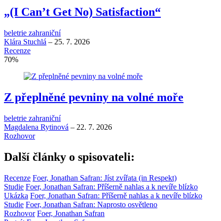
„(I Can’t Get No) Satisfaction“
beletrie zahraniční
Klára Stuchlá
–
25. 7. 2026
Recenze
70
%
Z přeplněné pevniny na volné moře
beletrie zahraniční
Magdalena Rytinová
–
22. 7. 2026
Rozhovor
Další články o spisovateli:
Recenze
Foer, Jonathan Safran: Jíst zvířata (in Respekt)
Studie
Foer, Jonathan Safran: Příšerně nahlas a k nevíře blízko
Ukázka
Foer, Jonathan Safran: Příšerně nahlas a k nevíře blízko
Studie
Foer, Jonathan Safran: Naprosto osvětleno
Rozhovor
Foer, Jonathan Safran