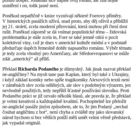
přinutí dospět. Jonathan sice napíše svůj román, ale zda dojde
usmíření i on, tolik jasné není.
Poněkud nepatřičně v knize vyznívají některé Foerovy příměry.
V historických pasážích užívá, snad proto, aby děj oživil a přiblížil
jej 21. století, zcela moderní přirovnání, která mohou při čtení dost
rušit. Poněkud záporně se dá vnímat populistické téma – židovská
problematika je stále zcela in, Foer se také jemně otírá o pocit
kolektivní viny, což je dnes v americké kultuře módní a v podstatě
předurčuje úspěch řemeslně dobře napsaného románu. Výběr tématu
je tedy zcela vhodný pro Američany, ale Středoevropanovi se může
zdát „americký“ až příliš.
Překlad
Richarda Podaného
je důmyslný. Jak jinak nazvat překlad
ne-angličtiny? Na mysli tane pan Kaplan, který byl také z Ukrajiny,
i když základ komiky nebo spíše tragikomiky Alexových textů není
v záměnách slov zcela odlišných, ale slov s podobným výrazem, jen
nevhodně použitých, tedy nepříliš šťastné používání slovníku. Proti
Podaného práci se již ozvalo několik hlasů, ale pravda je, že překlad
je velmi kreativní a každopádně kvalitní. Pochopitelně lze přeložit
ne-anglické pasáže jiným způsobem, ale to, že jim Podaný „nechal
čouhat angličtinu z bot“, není chyba a zvláště my jako slovanský
národ bychom si bez větších potíží měli umět velmi věrně představit,
jak vypadal originál.