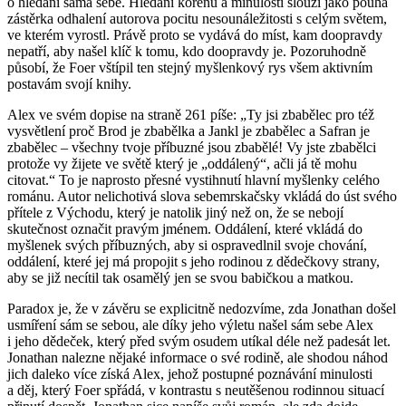
o hledání sama sebe. Hledání kořenů a minulosti slouží jako pouhá
zástěrka odhalení autorova pocitu nesounáležitosti s celým světem,
ve kterém vyrostl. Právě proto se vydává do míst, kam doopravdy
nepatří, aby našel klíč k tomu, kdo doopravdy je. Pozoruhodně
působí, že Foer vštípil ten stejný myšlenkový rys všem aktivním
postavám svojí knihy.
Alex ve svém dopise na straně 261 píše: „Ty jsi zbabělec pro též
vysvětlení proč Brod je zbabělka a Jankl je zbabělec a Safran je
zbabělec – všechny tvoje příbuzné jsou zbabělé! Vy jste zbabělci
protože vy žijete ve světě který je „oddálený“, ačli já tě mohu
citovat.“ To je naprosto přesné vystihnutí hlavní myšlenky celého
románu. Autor nelichotivá slova sebemrskačsky vkládá do úst svého
přítele z Východu, který je natolik jiný než on, že se nebojí
skutečnost označit pravým jménem. Oddálení, které vkládá do
myšlenek svých příbuzných, aby si ospravedlnil svoje chování,
oddálení, které jej má propojit s jeho rodinou z dědečkovy strany,
aby se již necítil tak osamělý jen se svou babičkou a matkou.
Paradox je, že v závěru se explicitně nedozvíme, zda Jonathan došel
usmíření sám se sebou, ale díky jeho výletu našel sám sebe Alex
i jeho dědeček, který před svým osudem utíkal déle než padesát let.
Jonathan nalezne nějaké informace o své rodině, ale shodou náhod
jich daleko více získá Alex, jehož postupné poznávání minulosti
a děj, který Foer spřádá, v kontrastu s neutěšenou rodinnou situací