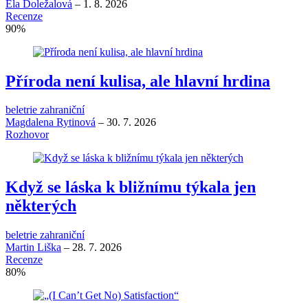
Ela Doležalová
–
1. 8. 2026
Recenze
90
%
Příroda není kulisa, ale hlavní hrdina
beletrie zahraniční
Magdalena Rytinová
–
30. 7. 2026
Rozhovor
Když se láska k bližnímu týkala jen
některých
beletrie zahraniční
Martin Liška
–
28. 7. 2026
Recenze
80
%