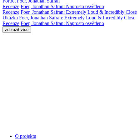
Portrét
Foer, Jonathan Safran
Recenze
Foer, Jonathan Safran: Naprosto osvětleno
Recenze
Foer, Jonathan Safran: Extremely Loud & Incredibly Close
Ukázka
Foer, Jonathan Safran: Extremely Loud & Incredibly Close
Recenze
Foer, Jonathan Safran: Naprosto osvětleno
zobrazit více
O projektu