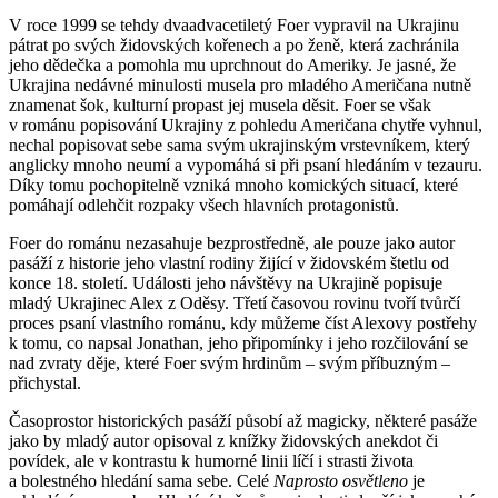
V roce 1999 se tehdy dvaadvacetiletý Foer vypravil na Ukrajinu
pátrat po svých židovských kořenech a po ženě, která zachránila
jeho dědečka a pomohla mu uprchnout do Ameriky. Je jasné, že
Ukrajina nedávné minulosti musela pro mladého Američana nutně
znamenat šok, kulturní propast jej musela děsit. Foer se však
v románu popisování Ukrajiny z pohledu Američana chytře vyhnul,
nechal popisovat sebe sama svým ukrajinským vrstevníkem, který
anglicky mnoho neumí a vypomáhá si při psaní hledáním v tezauru.
Díky tomu pochopitelně vzniká mnoho komických situací, které
pomáhají odlehčit rozpaky všech hlavních protagonistů.
Foer do románu nezasahuje bezprostředně, ale pouze jako autor
pasáží z historie jeho vlastní rodiny žijící v židovském štetlu od
konce 18. století. Události jeho návštěvy na Ukrajině popisuje
mladý Ukrajinec Alex z Oděsy. Třetí časovou rovinu tvoří tvůrčí
proces psaní vlastního románu, kdy můžeme číst Alexovy postřehy
k tomu, co napsal Jonathan, jeho připomínky i jeho rozčilování se
nad zvraty děje, které Foer svým hrdinům – svým příbuzným –
přichystal.
Časoprostor historických pasáží působí až magicky, některé pasáže
jako by mladý autor opisoval z knížky židovských anekdot či
povídek, ale v kontrastu k humorné linii líčí i strasti života
a bolestného hledání sama sebe. Celé
Naprosto osvětleno
je