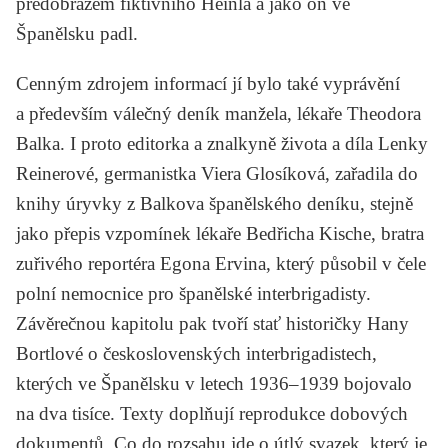
předobrazem fiktivního Heinla a jako on ve
Španělsku padl.
Cenným zdrojem informací jí bylo také vyprávění
a především válečný deník manžela, lékaře Theodora
Balka. I proto editorka a znalkyně života a díla Lenky
Reinerové, germanistka
Viera Glosíková
, zařadila do
knihy úryvky z Balkova španělského deníku, stejně
jako přepis vzpomínek lékaře Bedřicha Kische, bratra
zuřivého reportéra Egona Ervina, který působil v čele
polní nemocnice pro španělské interbrigadisty.
Závěrečnou kapitolu pak tvoří stať historičky
Hany
Bortlové
o československých interbrigadistech,
kterých ve Španělsku v letech 1936–1939 bojovalo
na dva tisíce. Texty doplňují reprodukce dobových
dokumentů. Co do rozsahu jde o útlý svazek, který je