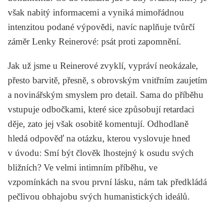
však nabitý informacemi a vyniká mimořádnou
intenzitou podané výpovědi, navíc naplňuje tvůrčí
záměr Lenky Reinerové: psát proti zapomnění.
Jak už jsme u Reinerové zvyklí, vypráví neokázale,
přesto barvitě, přesně, s obrovským vnitřním zaujetím
a novinářským smyslem pro detail. Sama do příběhu
vstupuje odbočkami, které sice způsobují retardaci
děje, zato jej však osobitě komentují. Odhodlaně
hledá odpověď na otázku, kterou vyslovuje hned
v úvodu: Smí být člověk lhostejný k osudu svých
bližních? Ve velmi intimním příběhu, ve
vzpomínkách na svou první lásku, nám tak předkládá
pečlivou obhajobu svých humanistických ideálů.