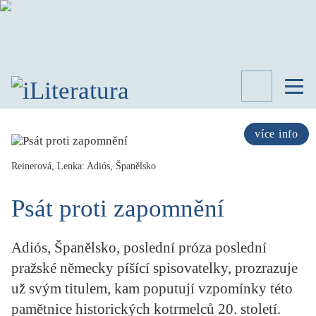
TÉMATA
RECENZE
více info
ROZHOVOR
SPISOVATELÉ
Reinerová, Lenka: Adiós, Španělsko
AKTUALITA
Psát proti zapomnění
KNIHY
PŘEHLED
LITERATURY
Adiós, Španělsko, poslední próza poslední
STUDIE
pražské německy píšící spisovatelky, prozrazuje
KATEGORIE
už svým titulem, kam poputují vzpomínky této
PORTRÉT
pamětnice historických kotrmelců 20. století.