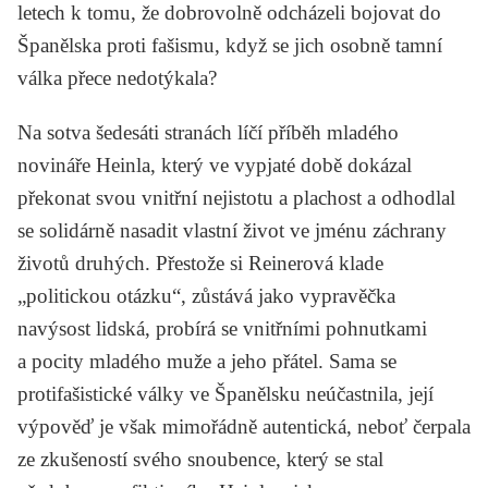
letech k tomu, že dobrovolně odcházeli bojovat do
Španělska proti fašismu, když se jich osobně tamní
válka přece nedotýkala?
Na sotva šedesáti stranách líčí příběh mladého
novináře Heinla, který ve vypjaté době dokázal
překonat svou vnitřní nejistotu a plachost a odhodlal
se solidárně nasadit vlastní život ve jménu záchrany
životů druhých. Přestože si Reinerová klade
„politickou otázku“, zůstává jako vypravěčka
navýsost lidská, probírá se vnitřními pohnutkami
a pocity mladého muže a jeho přátel. Sama se
protifašistické války ve Španělsku neúčastnila, její
výpověď je však mimořádně autentická, neboť čerpala
ze zkušeností svého snoubence, který se stal