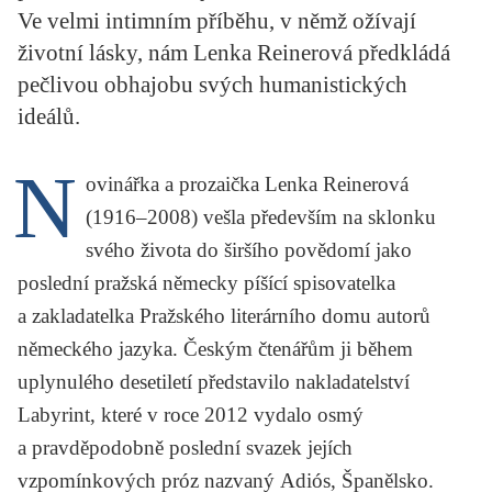
Ve velmi intimním příběhu, v němž ožívají
KRITIKA PŘEKLADU
životní lásky, nám Lenka Reinerová předkládá
UKÁZKA
pečlivou obhajobu svých humanistických
ideálů.
SLOUPEK
N
ILIGLOSA
ovinářka a prozaička
Lenka Reinerová
(1916–2008) vešla především na sklonku
svého života do širšího povědomí jako
poslední pražská německy píšící spisovatelka
a zakladatelka Pražského literárního domu autorů
německého jazyka. Českým čtenářům ji během
uplynulého desetiletí představilo nakladatelství
Labyrint, které v roce 2012 vydalo osmý
a pravděpodobně poslední svazek jejích
vzpomínkových próz nazvaný
Adiós, Španělsko
.