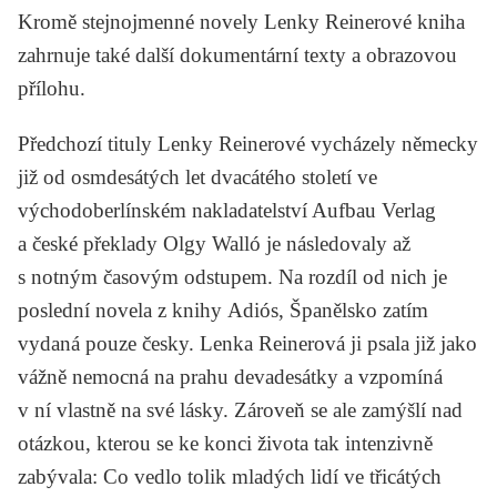
Kromě stejnojmenné novely Lenky Reinerové kniha
zahrnuje také další dokumentární texty a obrazovou
přílohu.
Předchozí tituly Lenky Reinerové vycházely německy
již od osmdesátých let dvacátého století ve
východoberlínském nakladatelství Aufbau Verlag
a české překlady
Olgy Walló
je následovaly až
s notným časovým odstupem. Na rozdíl od nich je
poslední novela z knihy
Adiós, Španělsko
zatím
vydaná pouze česky. Lenka Reinerová ji psala již jako
vážně nemocná na prahu devadesátky a vzpomíná
v ní vlastně na své lásky. Zároveň se ale zamýšlí nad
otázkou, kterou se ke konci života tak intenzivně
zabývala: Co vedlo tolik mladých lidí ve třicátých