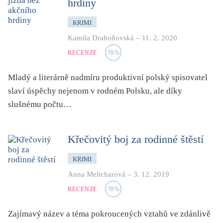
hrdiny
KRIMI
Kamila Drahoňovská
–
11. 2. 2020
RECENZE
70
%
Mladý a literárně nadmíru produktivní polský spisovatel
slaví úspěchy nejenom v rodném Polsku, ale díky
slušnému počtu…
Křečovitý boj za rodinné štěstí
KRIMI
Anna Melicharová
–
3. 12. 2019
RECENZE
70
%
Zajímavý název a téma pokroucených vztahů ve zdánlivě