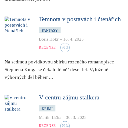
pro 9 až 12 let
příroda, krajina, venkov
Temnota v postavách i čtenářích
psychika, psychologie
publicistika, média
FANTASY
Boris Hokr
–
16. 4. 2025
queer
RECENZE
70
%
rasismus
reportáž
Na sedmou povídkovou sbírku rozeného romanopisce
rozhovor
Stephena Kinga se čekalo téměř deset let. Vyloženě
sex
výborných děl během…
smrt
sociální sítě, virtuální realita
V centru zájmu stalkera
společnost
KRIMI
sport
Martin Liška
–
30. 3. 2025
středověk
RECENZE
70
%