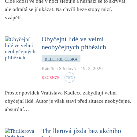
Cloé kdosi ve dne v noci sleduje a nesnaží se to skrývat,
ale odmítá se jí ukázat. Na chvíli beze stopy mizí,
vzápětí…
Obyčejní lidé ve velmi
neobyčejných příbězích
BELETRIE ČESKÁ
Kateřina Středová
–
19. 2. 2020
RECENZE
70
%
Prostor povídek Vratislava Kadlece zabydlují velmi
obyčejní lidé. Autor je však staví před situace neobyčejné,
absurdní…
Thrillerová jízda bez akčního