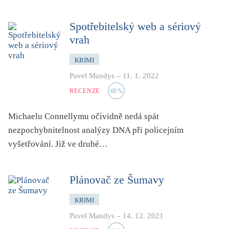
Spotřebitelský web a sériový
vrah
KRIMI
Pavel Mandys
–
11. 1. 2022
RECENZE
60
%
Michaelu Connellymu očividně nedá spát
nezpochybnitelnost analýzy DNA při policejním
vyšetřování. Již ve druhé…
Plánovač ze Šumavy
KRIMI
Pavel Mandys
–
14. 12. 2021