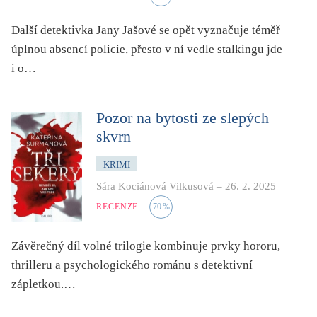
světový bestseller
Další detektivka Jany Jašové se opět vyznačuje téměř
špionážní
úplnou absencí policie, přesto v ní vedle stalkingu jde
tělo
i o…
totalitní režim
trauma
Pozor na bytosti ze slepých
umění, design, architektura
skvrn
upír, démon, vlkodlak
KRIMI
utopie
Sára Kociánová Vilkusová
–
26. 2. 2025
válka
RECENZE
70
%
věda
vesmír
Závěrečný díl volné trilogie kombinuje prvky hororu,
vzdělávání
thrilleru a psychologického románu s detektivní
vztahy
zápletkou.…
young adult