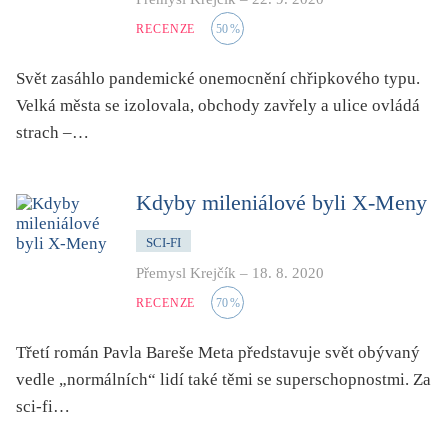
RECENZE
50
%
Svět zasáhlo pandemické onemocnění chřipkového typu.
Velká města se izolovala, obchody zavřely a ulice ovládá
strach –…
Kdyby mileniálové byli X-Meny
SCI-FI
Přemysl Krejčík
–
18. 8. 2020
RECENZE
70
%
Třetí román Pavla Bareše Meta představuje svět obývaný
vedle „normálních“ lidí také těmi se superschopnostmi. Za
sci-fi…