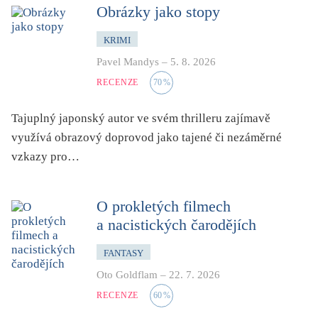
dětství
Obrázky jako stopy
dezinformace, extremismus
KRIMI
divadlo
Pavel Mandys
–
5. 8. 2026
dobrodružství, napětí
RECENZE
70
%
ekologie, klimatická změna
Tajuplný japonský autor ve svém thrilleru zajímavě
ekonomika, politika, právo
využívá obrazový doprovod jako tajené či nezáměrné
encyklopedie, slovník
vzkazy pro…
erotica
esej
O prokletých filmech
exil, migrace
a nacistických čarodějích
experiment
FANTASY
feminismus
Oto Goldflam
–
22. 7. 2026
film
RECENZE
60
%
filozofie