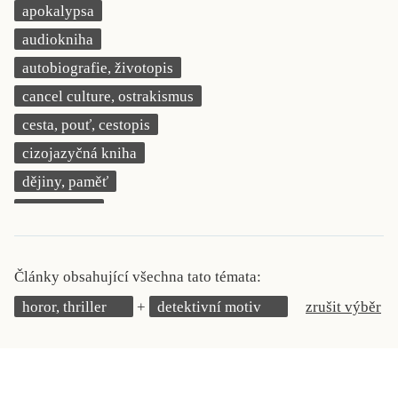
apokalypsa
KRITIKA PŘEKLADU
audiokniha
UKÁZKA
autobiografie, životopis
cancel culture, ostrakismus
SLOUPEK
cesta, pouť, cestopis
ILIGLOSA
cizojazyčná kniha
dějiny, paměť
demokracie
deník, korespondence, svědectví
detektivní motiv
Články obsahující všechna tato témata:
děti 0 až 3 roky
horor, thriller
detektivní motiv
zrušit výběr
děti 3 až 6 let
děti 6 až 9 let
dětská naučná