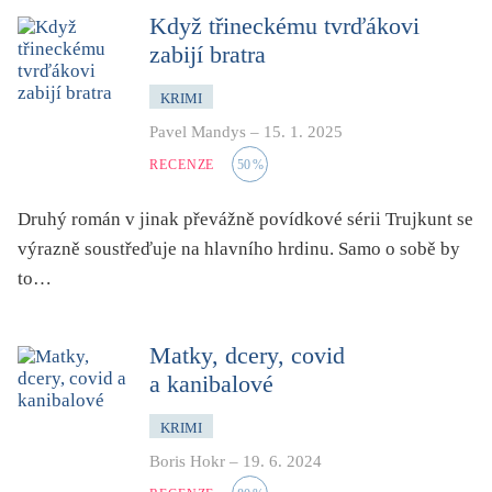
zahraniční kniha o ČR
Když třineckému tvrďákovi
zvíře
zabijí bratra
KRIMI
Pavel Mandys
–
15. 1. 2025
RECENZE
50
%
Druhý román v jinak převážně povídkové sérii Trujkunt se
výrazně soustřeďuje na hlavního hrdinu. Samo o sobě by
to…
Matky, dcery, covid
a kanibalové
KRIMI
Boris Hokr
–
19. 6. 2024