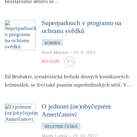
bezstarostné dětství se…
Superpadouch v programu na
ochranu svědků
KOMIKS
Pavel Mandys
–
10. 9. 2023
RECENZE
70
%
Ed Brubaker, scenáristická hvězda drsných komiksových
kriminálek, se živí také psaním superhrdinských sérií. V…
O jednom (ne)obyčejném
Američanovi
BELETRIE ČESKÁ
Marek Lollok
–
19. 10. 2022