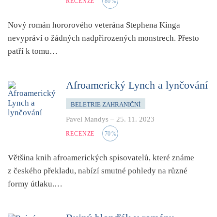
RECENZE
80
%
Nový román hororového veterána Stephena Kinga
nevypráví o žádných nadpřirozených monstrech. Přesto
patří k tomu…
Afroamerický Lynch a lynčování
BELETRIE ZAHRANIČNÍ
Pavel Mandys
–
25. 11. 2023
RECENZE
70
%
Většina knih afroamerických spisovatelů, které známe
z českého překladu, nabízí smutné pohledy na různé
formy útlaku.…