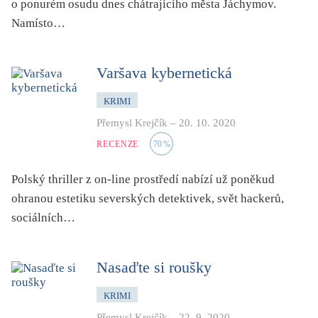
o ponurém osudu dnes chátrajícího města Jáchymov.
Namísto…
Varšava kybernetická
KRIMI
Přemysl Krejčík
–
20. 10. 2020
RECENZE
70
%
Polský thriller z on-line prostředí nabízí už poněkud
ohranou estetiku severských detektivek, svět hackerů,
sociálních…
Nasaďte si roušky
KRIMI
Přemysl Krejčík
–
22. 9. 2020