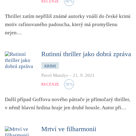
RECENZE
60
%
Thriller zatím nepříliš známé autorky vnáší do české krimi
motiv rafinovaného padoucha, který má promyšlenu
nejen…
Rutinní thriller jako dobrá zpráva
KRIMI
Pavel Mandys
–
21. 9. 2021
RECENZE
50
%
Další případ Goffova nového pátrače je přímočarý thriller,
v němž hlavní hrdina hraje jen druhé housle. Autor při…
Mrtví ve filharmonii