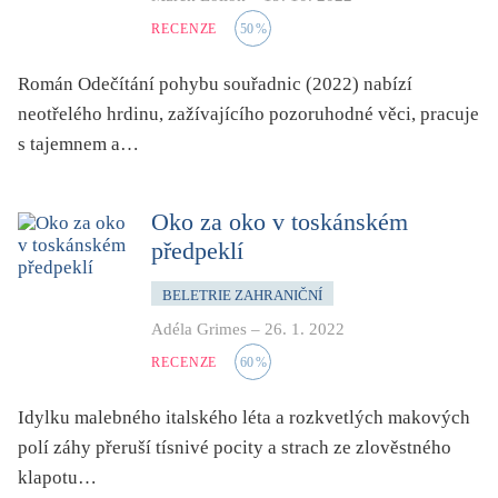
RECENZE
50
%
Román Odečítání pohybu souřadnic (2022) nabízí
neotřelého hrdinu, zažívajícího pozoruhodné věci, pracuje
s tajemnem a…
Oko za oko v toskánském
předpeklí
BELETRIE ZAHRANIČNÍ
Adéla Grimes
–
26. 1. 2022
RECENZE
60
%
Idylku malebného italského léta a rozkvetlých makových
polí záhy přeruší tísnivé pocity a strach ze zlověstného
klapotu…