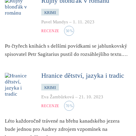
Rujný blonďák v románu
KRIMI
Pavel Mandys
–
1. 11. 2023
RECENZE
50
%
Po čtyřech knihách s delšími povídkami se jablunkovský
spisovatel Petr Sagitarius pustil do rozsáhlejšího textu.…
Hranice dětství, jazyka i tradic
KRIMI
Eva Žambůrková
–
21. 10. 2023
RECENZE
70
%
Léto každoročně trávené na břehu kanadského jezera
bude jednou pro Audrey zdrojem vzpomínek na