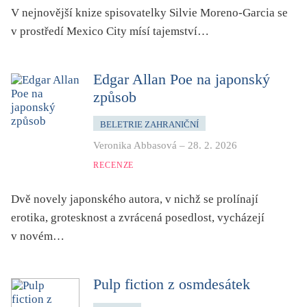
folklor
V nejnovější knize spisovatelky Silvie Moreno-Garcia se
horor, thriller
v prostředí Mexico City mísí tajemství…
hra
hudba
Edgar Allan Poe na japonský
způsob
humor, groteskno, satira
chudoba, sociální vyloučení
BELETRIE ZAHRANIČNÍ
identita
Veronika Abbasová
–
28. 2. 2026
kolonialismus, imperialismus
RECENZE
legenda, mýtus, pověst
Dvě novely japonského autora, v nichž se prolínají
literární cena
erotika, grotesknost a zvrácená posedlost, vycházejí
literární kánon (do r. 1890)
v novém…
mangy
město
Pulp fiction z osmdesátek
moderní klasika (do 60. let)