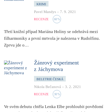
KRIMI
Pavel Mandys
–
7. 9. 2021
RECENZE
60
%
Třetí knižní případ Mariána Holiny se odehrává mezi
filharmoniky a první mrtvola je nalezena v Rudolfinu.
Zprvu jde o…
Žánrový experiment
z Jáchymova
BELETRIE ČESKÁ
Nikola Bečanová
–
3. 2. 2021
RECENZE
30
%
Ve svém debutu chtěla Lenka Elbe prohloubit povědomí