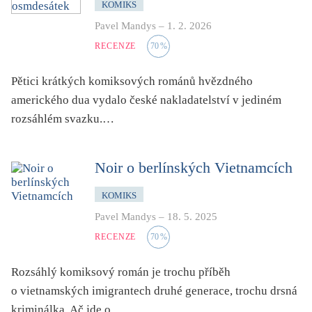
KOMIKS
mystika, magie
Pavel Mandys
–
1. 2. 2026
náboženství, víra
RECENZE
70
%
nacismus
násilí
Pětici krátkých komiksových románů hvězdného
nemoc, zdraví, životní styl
amerického dua vydalo české nakladatelství v jediném
rozsáhlém svazku.…
nové technologie, AI
o překladu
obrázková
Noir o berlínských Vietnamcích
od 15 let
KOMIKS
parodie
Pavel Mandys
–
18. 5. 2025
poezie
RECENZE
70
%
pohádka
Rozsáhlý komiksový román je trochu příběh
povídka
o vietnamských imigrantech druhé generace, trochu drsná
pro 13 až 15 let
kriminálka. Ač jde o…