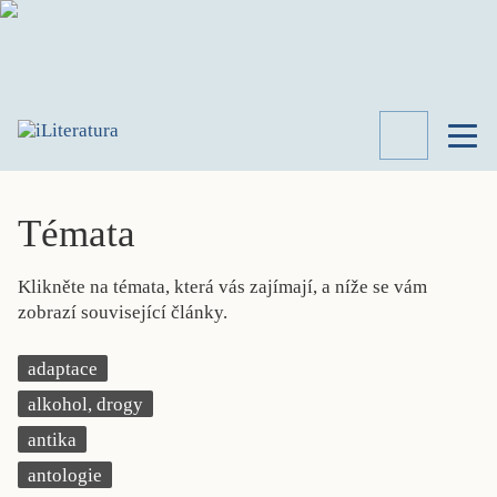
TÉMATA
RECENZE
Témata
ROZHOVOR
SPISOVATELÉ
Klikněte na témata, která vás zajímají, a níže se vám
AKTUALITA
zobrazí související články.
KNIHY
PŘEHLED
adaptace
LITERATURY
alkohol, drogy
STUDIE
KATEGORIE
antika
PORTRÉT
antologie