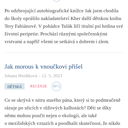
Po odzbrojující autobiografické knížce Jak jsem chodila
do školy oprášilo nakladatelství Kher další dětskou knihu
Tery Fabiánové. V pohádce Tulák líčí titulní psí hrdina své
životní peripetie. Prochází různými společenskými
vrstvami a napříč všemi se setkává s dobrem i zlem.
Jak morous k vnoučkovi přišel
Johana Horálková
–
12. 5. 2023
RECENZE
80
%
DĚTSKÁ
Co se skrývá v nitru starého pána, který si to podmračeně
rázuje po ulicích v růžových kalhotách? Děti se díky
němu mohou poučit nejen o ekologii, ale také
o mezilidských vztazích a poodhalit skutečnost, že nikdo