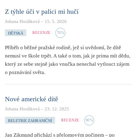
Z týhle úči v palici mi hučí
Johana Horálková
–
15. 5. 2026
RECENZE
70
%
DĚTSKÁ
Příběh o běžné pražské rodině, jež si uvědomí, že dítě
nemusí ve škole trpět. A také o tom, jak je prima mít dědu,
který ze sebe stejně jako vnučka nenechal vytlouct zájem
o poznávání světa.
Nové americké dítě
Johana Horálková
–
23. 12. 2025
RECENZE
90
%
BELETRIE ZAHRANIČNÍ
Jan Zikmund přichází s přelomovým počinem – po