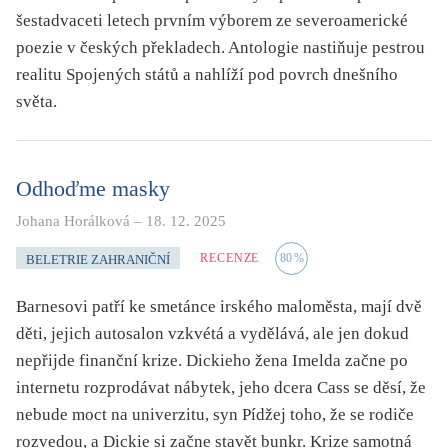
šestadvaceti letech prvním výborem ze severoamerické
poezie v českých překladech. Antologie nastiňuje pestrou
realitu Spojených států a nahlíží pod povrch dnešního
světa.
Odhoďme masky
Johana Horálková
–
18. 12. 2025
RECENZE
80
%
BELETRIE ZAHRANIČNÍ
Barnesovi patří ke smetánce irského maloměsta, mají dvě
děti, jejich autosalon vzkvétá a vydělává, ale jen dokud
nepřijde finanční krize. Dickieho žena Imelda začne po
internetu rozprodávat nábytek, jeho dcera Cass se děsí, že
nebude moct na univerzitu, syn Pídžej toho, že se rodiče
rozvedou, a Dickie si začne stavět bunkr. Krize samotná