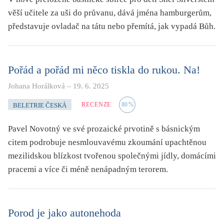
věší učitele za uši do průvanu, dává jména hamburgerům,
představuje ovladač na tátu nebo přemítá, jak vypadá Bůh.
Pořád a pořád mi něco tiskla do rukou. Na!
Johana Horálková
–
19. 6. 2025
RECENZE
80
%
BELETRIE ČESKÁ
Pavel Novotný ve své prozaické prvotině s básnickým
citem podrobuje nesmlouvavému zkoumání upachtěnou
mezilidskou blízkost tvořenou společnými jídly, domácími
pracemi a více či méně nenápadným terorem.
Porod je jako autonehoda