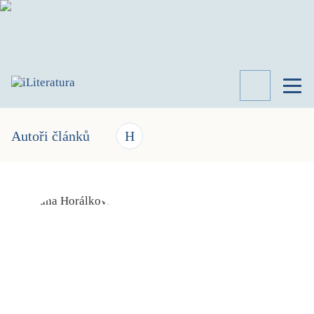
TÉMATA
RECENZE
Autoři článků
H
ROZHOVOR
SPISOVATELÉ
AKTUALITA
KNIHY
PŘEHLED
LITERATURY
STUDIE
KATEGORIE
PORTRÉT