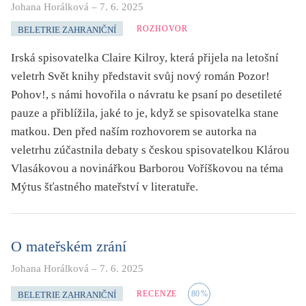
Johana Horálková
–
7. 6. 2025
ROZHOVOR
BELETRIE ZAHRANIČNÍ
Irská spisovatelka Claire Kilroy, která přijela na letošní
veletrh Svět knihy představit svůj nový román Pozor!
Pohov!, s námi hovořila o návratu ke psaní po desetileté
pauze a přiblížila, jaké to je, když se spisovatelka stane
matkou. Den před naším rozhovorem se autorka na
veletrhu zúčastnila debaty s českou spisovatelkou Klárou
Vlasákovou a novinářkou Barborou Voříškovou na téma
Mýtus šťastného mateřství v literatuře.
O mateřském zrání
Johana Horálková
–
7. 6. 2025
RECENZE
80
%
BELETRIE ZAHRANIČNÍ