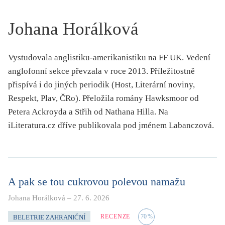
KRITIKA PŘEKLADU
Johana Horálková
UKÁZKA
SLOUPEK
Vystudovala anglistiku-amerikanistiku na FF UK. Vedení
anglofonní sekce převzala v roce 2013. Příležitostně
ILIGLOSA
přispívá i do jiných periodik (Host, Literární noviny,
Respekt, Plav, ČRo). Přeložila romány
Hawksmoor
od
Petera Ackroyda a
Střih
od Nathana Hilla. Na
iLiteratura.cz dříve publikovala pod jménem Labanczová.
A pak se tou cukrovou polevou namažu
Johana Horálková
–
27. 6. 2026
RECENZE
70
%
BELETRIE ZAHRANIČNÍ