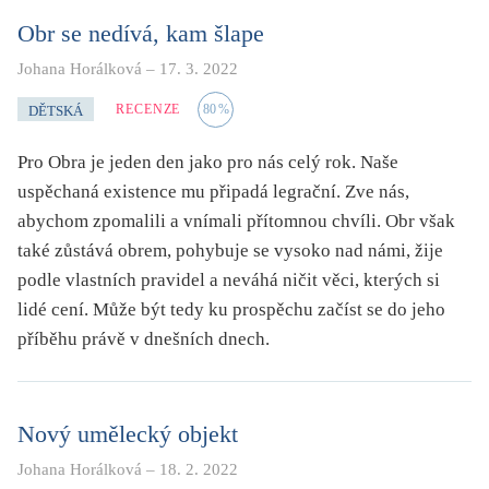
Obr se nedívá, kam šlape
Johana Horálková
–
17. 3. 2022
RECENZE
80
%
DĚTSKÁ
Pro Obra je jeden den jako pro nás celý rok. Naše
uspěchaná existence mu připadá legrační. Zve nás,
abychom zpomalili a vnímali přítomnou chvíli. Obr však
také zůstává obrem, pohybuje se vysoko nad námi, žije
podle vlastních pravidel a neváhá ničit věci, kterých si
lidé cení. Může být tedy ku prospěchu začíst se do jeho
příběhu právě v dnešních dnech.
Nový umělecký objekt
Johana Horálková
–
18. 2. 2022