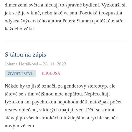
dimenzemi světa a hledají to správné bydlení. Vyzkouší si,
jak se žije v kině, nebo také ve snu. Poetická i rozpustilá
odysea švýcarského autora Petera Stamma potěší čtenáře
každého věku.
S tátou na zápis
Johana Horálková
–
28. 11. 2023
ILIGLOSA
ŽIVOTNÍ STYL
Někdo by to jistě označil za genderový stereotyp, ale
tátové se s tím většinou moc nepářou. Nepřeceňují
fyzickou ani psychickou nepohodu dětí, natožpak počet
vrstev oblečení, v kterých mají jít ven. Děti se s nimi
stávají po všech stránkách otužilejšími a rychle se učí
novým věcem.