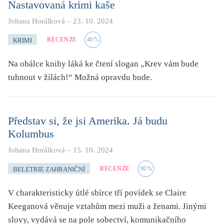
Nastavovaná krimi kaše
Johana Horálková
–
23. 10. 2024
RECENZE
40
%
KRIMI
Na obálce knihy láká ke čtení slogan „Krev vám bude
tuhnout v žilách!“ Možná opravdu bude.
Představ si, že jsi Amerika. Já budu
Kolumbus
Johana Horálková
–
15. 10. 2024
RECENZE
80
%
BELETRIE ZAHRANIČNÍ
V charakteristicky útlé sbírce tří povídek se Claire
Keeganová věnuje vztahům mezi muži a ženami. Jinými
slovy, vydává se na pole sobectví, komunikačního