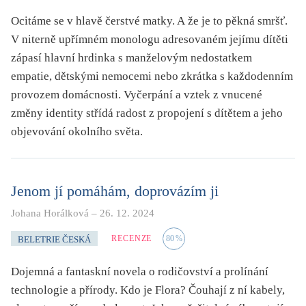
Ocitáme se v hlavě čerstvé matky. A že je to pěkná smršť.
V niterně upřímném monologu adresovaném jejímu dítěti
zápasí hlavní hrdinka s manželovým nedostatkem
empatie, dětskými nemocemi nebo zkrátka s každodenním
provozem domácnosti. Vyčerpání a vztek z vnucené
změny identity střídá radost z propojení s dítětem a jeho
objevování okolního světa.
Jenom jí pomáhám, doprovázím ji
Johana Horálková
–
26. 12. 2024
RECENZE
80
%
BELETRIE ČESKÁ
Dojemná a fantaskní novela o rodičovství a prolínání
technologie a přírody. Kdo je Flora? Čouhají z ní kabely,