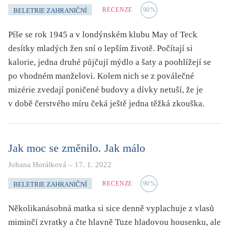
RECENZE
90
%
BELETRIE ZAHRANIČNÍ
Píše se rok 1945 a v londýnském klubu May of Teck
desítky mladých žen sní o lepším životě. Počítají si
kalorie, jedna druhé půjčují mýdlo a šaty a poohlížejí se
po vhodném manželovi. Kolem nich se z poválečné
mizérie zvedají poničené budovy a dívky netuší, že je
v době čerstvého míru čeká ještě jedna těžká zkouška.
Jak moc se změnilo. Jak málo
Johana Horálková
–
17. 1. 2022
RECENZE
90
%
BELETRIE ZAHRANIČNÍ
Několikanásobná matka si sice denně vyplachuje z vlasů
miminčí zvratky a čte hlavně Tuze hladovou housenku, ale