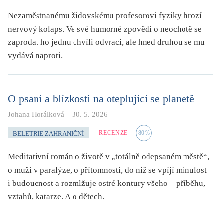
Nezaměstnanému židovskému profesorovi fyziky hrozí
nervový kolaps. Ve své humorné zpovědi o neochotě se
zaprodat ho jednu chvíli odvrací, ale hned druhou se mu
vydává naproti.
O psaní a blízkosti na oteplující se planetě
Johana Horálková
–
30. 5. 2026
RECENZE
80
%
BELETRIE ZAHRANIČNÍ
Meditativní román o životě v „totálně odepsaném městě“,
o muži v paralýze, o přítomnosti, do níž se vpíjí minulost
i budoucnost a rozmlžuje ostré kontury všeho – příběhu,
vztahů, katarze. A o dětech.