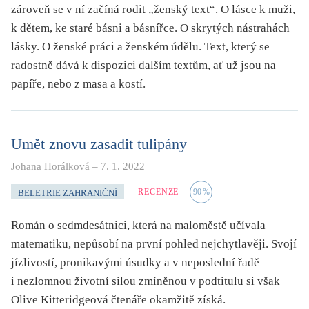
zároveň se v ní začíná rodit „ženský text“. O lásce k muži,
k dětem, ke staré básni a básnířce. O skrytých nástrahách
lásky. O ženské práci a ženském údělu. Text, který se
radostně dává k dispozici dalším textům, ať už jsou na
papíře, nebo z masa a kostí.
Umět znovu zasadit tulipány
Johana Horálková
–
7. 1. 2022
RECENZE
90
%
BELETRIE ZAHRANIČNÍ
Román o sedmdesátnici, která na maloměstě učívala
matematiku, nepůsobí na první pohled nejchytlavěji. Svojí
jízlivostí, pronikavými úsudky a v neposlední řadě
i nezlomnou životní silou zmíněnou v podtitulu si však
Olive Kitteridgeová čtenáře okamžitě získá.