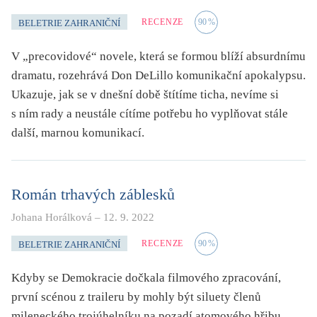
RECENZE
90
%
BELETRIE ZAHRANIČNÍ
V „precovidové“ novele, která se formou blíží absurdnímu
dramatu, rozehrává Don DeLillo komunikační apokalypsu.
Ukazuje, jak se v dnešní době štítíme ticha, nevíme si
s ním rady a neustále cítíme potřebu ho vyplňovat stále
další, marnou komunikací.
Román trhavých záblesků
Johana Horálková
–
12. 9. 2022
RECENZE
90
%
BELETRIE ZAHRANIČNÍ
Kdyby se Demokracie dočkala filmového zpracování,
první scénou z traileru by mohly být siluety členů
mileneckého trojúhelníku na pozadí atomového hřibu.