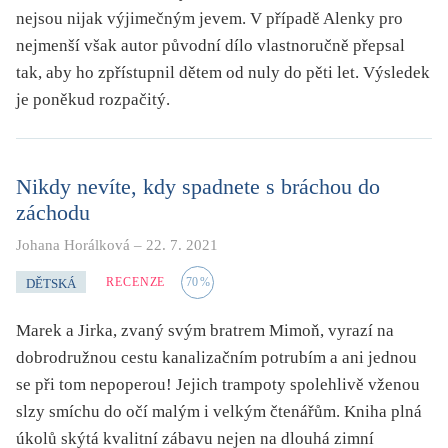
nejsou nijak výjimečným jevem. V případě Alenky pro
nejmenší však autor původní dílo vlastnoručně přepsal
tak, aby ho zpřístupnil dětem od nuly do pěti let. Výsledek
je poněkud rozpačitý.
Nikdy nevíte, kdy spadnete s bráchou do
záchodu
Johana Horálková
–
22. 7. 2021
RECENZE
70
%
DĚTSKÁ
Marek a Jirka, zvaný svým bratrem Mimoň, vyrazí na
dobrodružnou cestu kanalizačním potrubím a ani jednou
se při tom nepoperou! Jejich trampoty spolehlivě vženou
slzy smíchu do očí malým i velkým čtenářům. Kniha plná
úkolů skýtá kvalitní zábavu nejen na dlouhá zimní