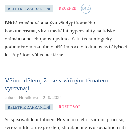
RECENZE
90
%
BELETRIE ZAHRANIČNÍ
Břitká románová analýza všudypřítomného
konzumerismu, vlivu mediální hyperreality na lidské
vnímání a neschopnosti jedince čelit technologicky
podmíněným rizikům v příštím roce v lednu oslaví čtyřicet
let. A přitom vůbec nestárne.
Věřme dětem, že se s vážným tématem
vyrovnají
Johana Horálková
–
2. 6. 2024
ROZHOVOR
BELETRIE ZAHRANIČNÍ
Se spisovatelem Johnem Boynem o jeho tvůrčím procesu,
seriózní literatuře pro děti, zhoubném vlivu sociálních sítí