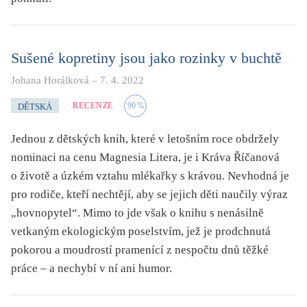
Sušené kopretiny jsou jako rozinky v buchtě
Johana Horálková
–
7. 4. 2022
RECENZE
90
%
DĚTSKÁ
Jednou z dětských knih, které v letošním roce obdržely
nominaci na cenu Magnesia Litera, je i Kráva Říčanová
o životě a úzkém vztahu mlékařky s krávou. Nevhodná je
pro rodiče, kteří nechtějí, aby se jejich děti naučily výraz
„hovnopytel“. Mimo to jde však o knihu s nenásilně
vetkaným ekologickým poselstvím, jež je prodchnutá
pokorou a moudrostí pramenící z nespočtu dnů těžké
práce – a nechybí v ní ani humor.