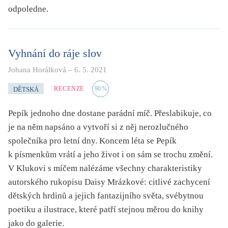
odpoledne.
Vyhnání do ráje slov
Johana Horálková
–
6. 5. 2021
RECENZE
90
%
DĚTSKÁ
Pepík jednoho dne dostane parádní míč. Přeslabikuje, co
je na něm napsáno a vytvoří si z něj nerozlučného
společníka pro letní dny. Koncem léta se Pepík
k písmenkům vrátí a jeho život i on sám se trochu změní.
V Klukovi s míčem nalézáme všechny charakteristiky
autorského rukopisu Daisy Mrázkové: citlivé zachycení
dětských hrdinů a jejich fantazijního světa, svébytnou
poetiku a ilustrace, které patří stejnou měrou do knihy
jako do galerie.