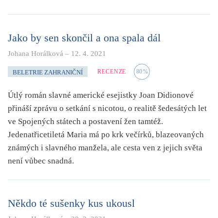
Jako by sen skončil a ona spala dál
Johana Horálková
–
12. 4. 2021
RECENZE
80
%
BELETRIE ZAHRANIČNÍ
Útlý román slavné americké esejistky Joan Didionové
přináší zprávu o setkání s nicotou, o realitě šedesátých let
ve Spojených státech a postavení žen tamtéž.
Jedenatřicetiletá Maria má po krk večírků, blazeovaných
známých i slavného manžela, ale cesta ven z jejich světa
není vůbec snadná.
Někdo té sušenky kus ukousl