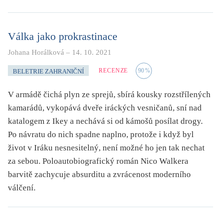
Válka jako prokrastinace
Johana Horálková
–
14. 10. 2021
RECENZE
90
%
BELETRIE ZAHRANIČNÍ
V armádě čichá plyn ze sprejů, sbírá kousky rozstřílených
kamarádů, vykopává dveře iráckých vesničanů, sní nad
katalogem z Ikey a nechává si od kámošů posílat drogy.
Po návratu do nich spadne naplno, protože i když byl
život v Iráku nesnesitelný, není možné ho jen tak nechat
za sebou. Poloautobiografický román Nico Walkera
barvitě zachycuje absurditu a zvrácenost moderního
válčení.