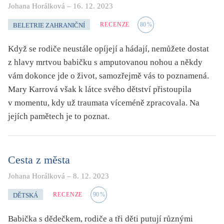
Johana Horálková
–
16. 12. 2023
RECENZE
80
%
BELETRIE ZAHRANIČNÍ
Když se rodiče neustále opíjejí a hádají, nemůžete dostat
z hlavy mrtvou babičku s amputovanou nohou a někdy
vám dokonce jde o život, samozřejmě vás to poznamená.
Mary Karrová však k látce svého dětství přistoupila
v momentu, kdy už traumata víceméně zpracovala. Na
jejích pamětech je to poznat.
Cesta z města
Johana Horálková
–
8. 12. 2023
RECENZE
90
%
DĚTSKÁ
Babička s dědečkem, rodiče a tři děti putují různými