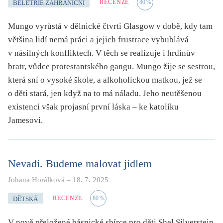
RECENZE
80
%
BELETRIE ZAHRANIČNÍ
Mungo vyrůstá v dělnické čtvrti Glasgow v době, kdy tam
většina lidí nemá práci a jejich frustrace vybublává
v násilných konfliktech. V těch se realizuje i hrdinův
bratr, vůdce protestantského gangu. Mungo žije se sestrou,
která sní o vysoké škole, a alkoholickou matkou, jež se
o děti stará, jen když na to má náladu. Jeho neutěšenou
existenci však projasní první láska – ke katolíku
Jamesovi.
Nevadí. Budeme malovat jídlem
Johana Horálková
–
18. 7. 2025
RECENZE
80
%
DĚTSKÁ
V nově přeložené básnické sbírce pro děti Shel Silverstein