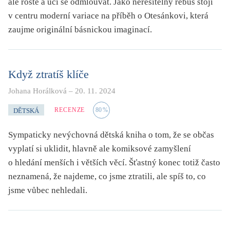
ale roste a učí se odmlouvat. Jako neřešitelný rébus stojí
v centru moderní variace na příběh o Otesánkovi, která
zaujme originální básnickou imaginací.
Když ztratíš klíče
Johana Horálková
–
20. 11. 2024
RECENZE
80
%
DĚTSKÁ
Sympaticky nevýchovná dětská kniha o tom, že se občas
vyplatí si uklidit, hlavně ale komiksové zamyšlení
o hledání menších i větších věcí. Šťastný konec totiž často
neznamená, že najdeme, co jsme ztratili, ale spíš to, co
jsme vůbec nehledali.