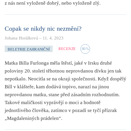
z nás není vyloženě dobrý, nebo vyloženě zlý.
Copak se nikdy nic nezmění?
Johana Horálková
–
11. 4. 2023
RECENZE
80
%
BELETRIE ZAHRANIČNÍ
Matka Billa Furlonga měla štěstí, jaké v Irsku druhé
poloviny 20. století těhotnou neprovdanou dívku jen tak
nepotkalo. Neocitla se na okraji společnosti. Když dospělý
Bill v klášteře, kam dodává topivo, narazí na jinou
neprovdanou matku, stane před zásadním rozhodnutím.
Takové maličkosti vyprávějí o moci a hodnotě
jednotlivého člověka, zatímco v pozadí se tyčí přízrak
„Magdaleniných prádelen“.