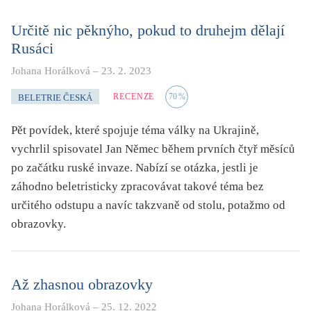
Určitě nic pěknýho, pokud to druhejm dělají
Rusáci
Johana Horálková
–
23. 2. 2023
RECENZE
70
%
BELETRIE ČESKÁ
Pět povídek, které spojuje téma války na Ukrajině,
vychrlil spisovatel Jan Němec během prvních čtyř měsíců
po začátku ruské invaze. Nabízí se otázka, jestli je
záhodno beletristicky zpracovávat takové téma bez
určitého odstupu a navíc takzvaně od stolu, potažmo od
obrazovky.
Až zhasnou obrazovky
Johana Horálková
–
25. 12. 2022