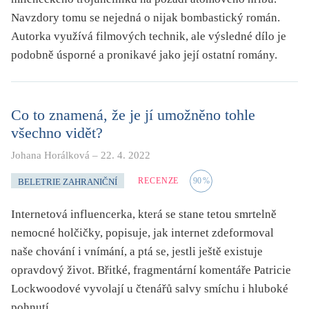
Navzdory tomu se nejedná o nijak bombastický román.
Autorka využívá filmových technik, ale výsledné dílo je
podobně úsporné a pronikavé jako její ostatní romány.
Co to znamená, že je jí umožněno tohle
všechno vidět?
Johana Horálková
–
22. 4. 2022
RECENZE
90
%
BELETRIE ZAHRANIČNÍ
Internetová influencerka, která se stane tetou smrtelně
nemocné holčičky, popisuje, jak internet zdeformoval
naše chování i vnímání, a ptá se, jestli ještě existuje
opravdový život. Břitké, fragmentární komentáře Patricie
Lockwoodové vyvolají u čtenářů salvy smíchu i hluboké
pohnutí.