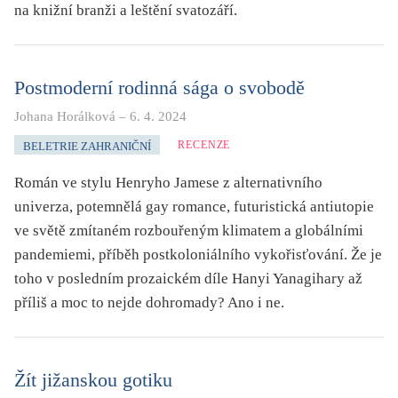
na knižní branži a leštění svatozáří.
Postmoderní rodinná sága o svobodě
Johana Horálková
–
6. 4. 2024
RECENZE
BELETRIE ZAHRANIČNÍ
Román ve stylu Henryho Jamese z alternativního
univerza, potemnělá gay romance, futuristická antiutopie
ve světě zmítaném rozbouřeným klimatem a globálními
pandemiemi, příběh postkoloniálního vykořisťování. Že je
toho v posledním prozaickém díle Hanyi Yanagihary až
příliš a moc to nejde dohromady? Ano i ne.
Žít jižanskou gotiku