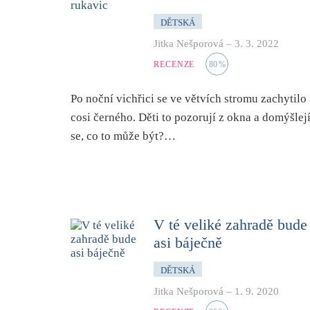
DĚTSKÁ
Jitka Nešporová
–
3. 3. 2022
RECENZE
80
%
Po noční vichřici se ve větvích stromu zachytilo
cosi černého. Děti to pozorují z okna a domýšlej
se, co to může být?…
V té veliké zahradě bude
asi báječně
DĚTSKÁ
Jitka Nešporová
–
1. 9. 2020