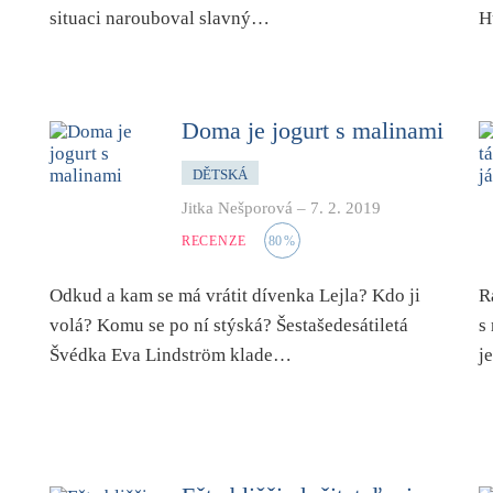
situaci narouboval slavný…
H
Doma je jogurt s malinami
DĚTSKÁ
Jitka Nešporová
–
7. 2. 2019
RECENZE
80
%
Odkud a kam se má vrátit dívenka Lejla? Kdo ji
R
volá? Komu se po ní stýská? Šestašedesátiletá
s
Švédka Eva Lindström klade…
j