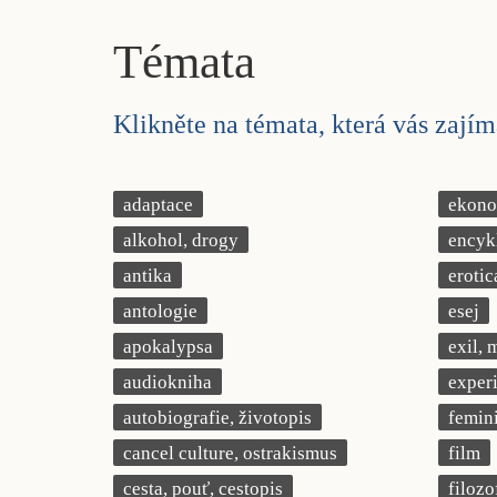
Témata
Klikněte na témata, která vás zajíma
adaptace
ekonom
alkohol, drogy
encyk
antika
erotic
antologie
esej
apokalypsa
exil, 
audiokniha
exper
autobiografie, životopis
femin
cancel culture, ostrakismus
film
cesta, pouť, cestopis
filozo