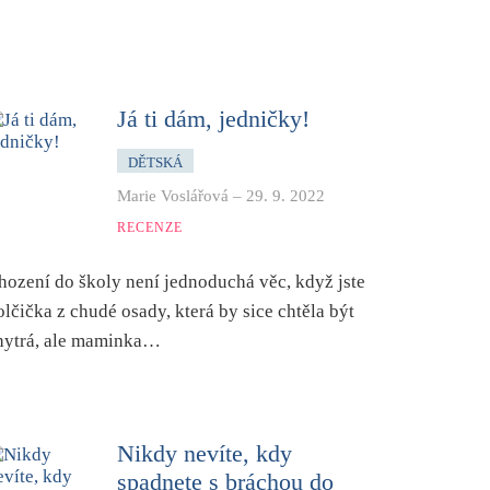
Já ti dám, jedničky!
DĚTSKÁ
Marie Voslářová
–
29. 9. 2022
RECENZE
hození do školy není jednoduchá věc, když jste
olčička z chudé osady, která by sice chtěla být
hytrá, ale maminka…
Nikdy nevíte, kdy
spadnete s bráchou do