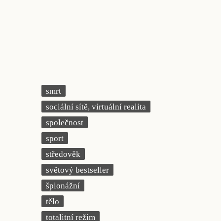
smrt
sociální sítě, virtuální realita
společnost
sport
středověk
světový bestseller
špionážní
tělo
totalitní režim