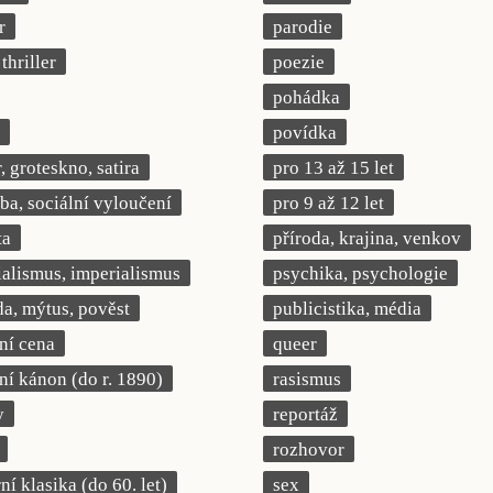
r
parodie
thriller
poezie
pohádka
povídka
 groteskno, satira
pro 13 až 15 let
a, sociální vyloučení
pro 9 až 12 let
ta
příroda, krajina, venkov
ialismus, imperialismus
psychika, psychologie
a, mýtus, pověst
publicistika, média
rní cena
queer
rní kánon (do r. 1890)
rasismus
y
reportáž
rozhovor
í klasika (do 60. let)
sex