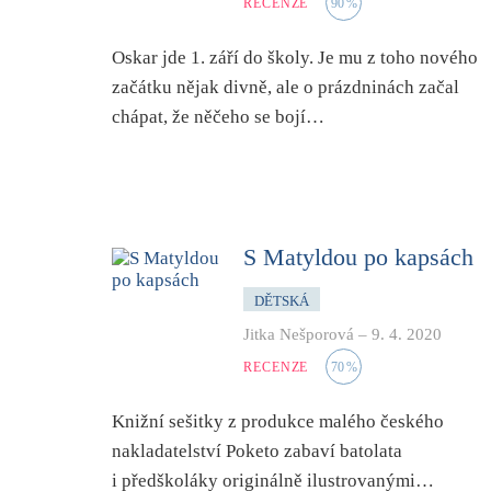
RECENZE
90
%
Oskar jde 1. září do školy. Je mu z toho nového
začátku nějak divně, ale o prázdninách začal
chápat, že něčeho se bojí…
S Matyldou po kapsách
DĚTSKÁ
Jitka Nešporová
–
9. 4. 2020
RECENZE
70
%
Knižní sešitky z produkce malého českého
nakladatelství Poketo zabaví batolata
i předškoláky originálně ilustrovanými…