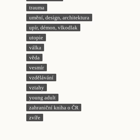
trauma
umění, design, architektura
upír, démon, vlkodlak
utopie
válka
věda
vesmír
vzdělávání
vztahy
young adult
zahraniční kniha o ČR
zvíře