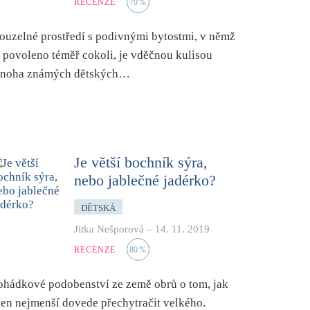
RECENZE
70
%
ouzelné prostředí s podivnými bytostmi, v němž
e povoleno téměř cokoli, je vděčnou kulisou
noha známých dětských…
Je větší bochník sýra,
nebo jablečné jadérko?
DĚTSKÁ
Jitka Nešporová
–
14. 11. 2019
RECENZE
80
%
ohádkové podobenství ze země obrů o tom, jak
 ten nejmenší dovede přechytračit velkého.