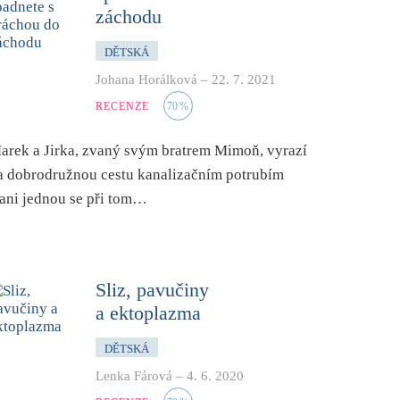
záchodu
DĚTSKÁ
Johana Horálková
–
22. 7. 2021
RECENZE
70
%
arek a Jirka, zvaný svým bratrem Mimoň, vyrazí
a dobrodružnou cestu kanalizačním potrubím
 ani jednou se při tom…
Sliz, pavučiny
a ektoplazma
DĚTSKÁ
Lenka Fárová
–
4. 6. 2020