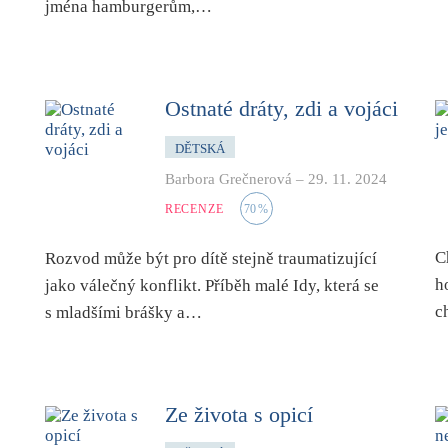
jména hamburgerům,…
Ostnaté dráty, zdi a vojáci
DĚTSKÁ
Barbora Grečnerová
–
29. 11. 2024
RECENZE
70
%
C
Rozvod může být pro dítě stejně traumatizující
h
jako válečný konflikt. Příběh malé Idy, která se
c
s mladšími brášky a…
Ze života s opicí