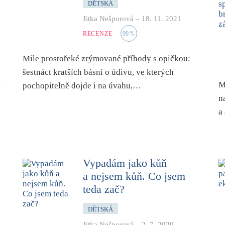
DĚTSKÁ
Jitka Nešporová
–
18. 11. 2021
RECENZE
90
%
Mile prostořeké zrýmované příhody s opičkou:
šestnáct kratších básní o údivu, ve kterých
M
í
pochopitelně dojde i na úvahu,…
n
a
Vypadám jako kůň
a nejsem kůň. Co jsem
teda zač?
DĚTSKÁ
Jitka Nešporová
–
2. 7. 2020