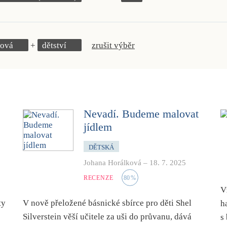
ková
dětství
zrušit výběr
Nevadí. Budeme malovat
jídlem
DĚTSKÁ
Johana Horálková
–
18. 7. 2025
RECENZE
80
%
V
ty
V nově přeložené básnické sbírce pro děti Shel
h
Silverstein věší učitele za uši do průvanu, dává
s