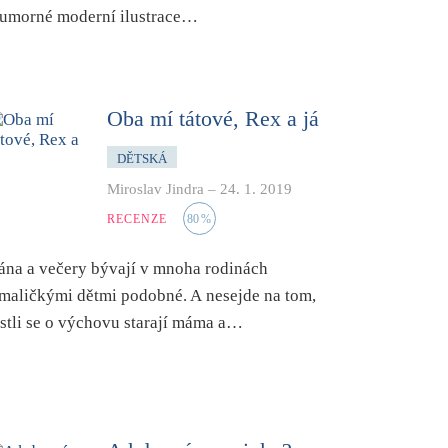
umorné moderní ilustrace…
Oba mí tátové, Rex a já
DĚTSKÁ
Miroslav Jindra
–
24. 1. 2019
RECENZE
80
%
ána a večery bývají v mnoha rodinách
 maličkými dětmi podobné. A nesejde na tom,
estli se o výchovu starají máma a…