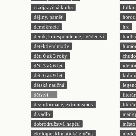
cizojazyčná kniha
folklo
dějiny, paměť
horor, 
demokracie
hra
deník, korespondence, svědectví
hudba
detektivní motiv
humor,
děti 0 až 3 roky
chudob
děti 3 až 6 let
identi
děti 6 až 9 let
kolon
dětská naučná
legend
dětství
literá
dezinformace, extremismus
literá
divadlo
mang
dobrodružství, napětí
město
ekologie, klimatická změna
modern