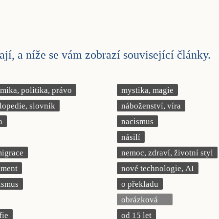
jí, a níže se vám zobrazí související články.
ika, politika, právo
mystika, magie
lopedie, slovník
náboženství, víra
a
nacismus
násilí
migrace
nemoc, zdraví, životní styl
iment
nové technologie, AI
ismus
o překladu
obrázková
fie
od 15 let