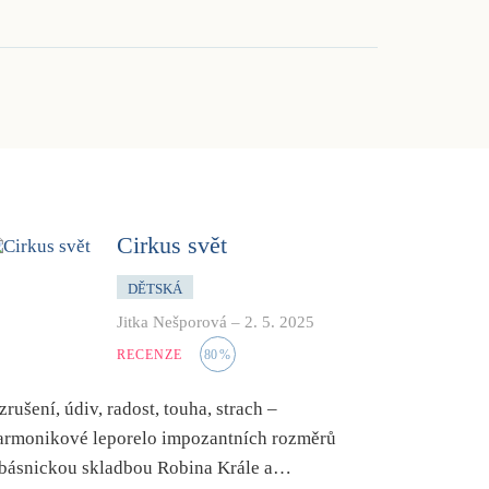
Cirkus svět
DĚTSKÁ
Jitka Nešporová
–
2. 5. 2025
RECENZE
80
%
zrušení, údiv, radost, touha, strach –
armonikové leporelo impozantních rozměrů
 básnickou skladbou Robina Krále a…