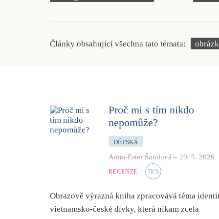
Články obsahující všechna tato témata:
obráz
Proč mi s tím nikdo
nepomůže?
DĚTSKÁ
Anna-Ester Šotolová
–
29. 5. 2026
RECENZE
70
%
Obrazově výrazná kniha zpracovává téma identi
vietnamsko-české dívky, která nikam zcela