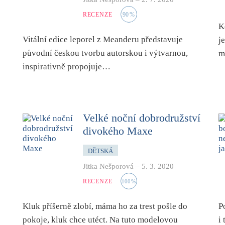
RECENZE
90
%
K
Vitální edice leporel z Meanderu představuje
j
původní českou tvorbu autorskou i výtvarnou,
m
inspirativně propojuje…
Velké noční dobrodružství
divokého Maxe
DĚTSKÁ
Jitka Nešporová
–
5. 3. 2020
RECENZE
100
%
Kluk příšerně zlobí, máma ho za trest pošle do
P
pokoje, kluk chce utéct. Na tuto modelovou
i