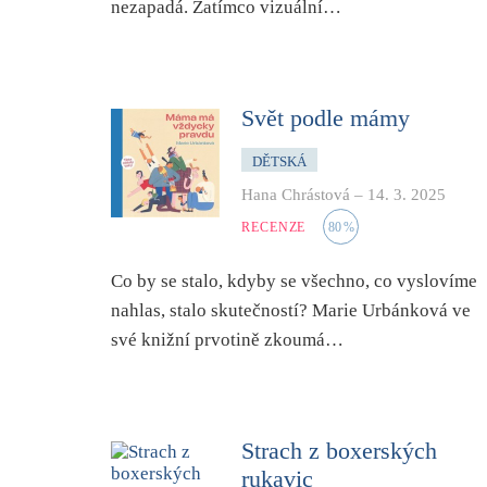
nezapadá. Zatímco vizuální…
Svět podle mámy
DĚTSKÁ
Hana Chrástová
–
14. 3. 2025
RECENZE
80
%
Co by se stalo, kdyby se všechno, co vyslovíme
nahlas, stalo skutečností? Marie Urbánková ve
své knižní prvotině zkoumá…
Strach z boxerských
rukavic