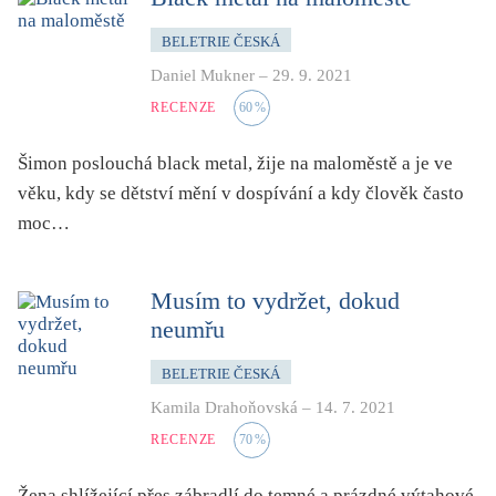
BELETRIE ČESKÁ
Daniel Mukner
–
29. 9. 2021
RECENZE
60
%
Šimon poslouchá black metal, žije na maloměstě a je ve
věku, kdy se dětství mění v dospívání a kdy člověk často
moc…
Musím to vydržet, dokud
neumřu
BELETRIE ČESKÁ
Kamila Drahoňovská
–
14. 7. 2021
RECENZE
70
%
Žena shlížející přes zábradlí do temné a prázdné výtahové