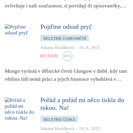
pro 9 až 12 let
ovlivňuje i naši současnost, si povídají tři spisovatelky,…
příroda, krajina, venkov
psychika, psychologie
Pojďme odsud pryč
publicistika, média
BELETRIE ZAHRANIČNÍ
queer
Johana Horálková
–
16. 8. 2025
rasismus
RECENZE
80
%
reportáž
rozhovor
Mungo vyrůstá v dělnické čtvrti Glasgow v době, kdy tam
většina lidí nemá práci a jejich frustrace vybublává v…
sex
smrt
sociální sítě, virtuální realita
Pořád a pořád mi něco tiskla do
rukou. Na!
společnost
sport
BELETRIE ČESKÁ
středověk
Johana Horálková
–
19. 6. 2025