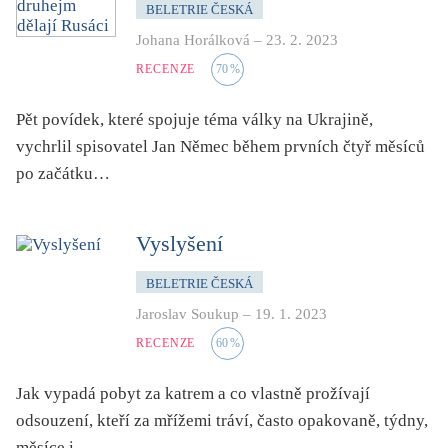
BELETRIE ČESKÁ
Johana Horálková
–
23. 2. 2023
RECENZE
70
%
Pět povídek, které spojuje téma války na Ukrajině,
vychrlil spisovatel Jan Němec během prvních čtyř měsíců
po začátku…
Vyslyšení
BELETRIE ČESKÁ
Jaroslav Soukup
–
19. 1. 2023
RECENZE
60
%
Jak vypadá pobyt za katrem a co vlastně prožívají
odsouzení, kteří za mřížemi tráví, často opakovaně, týdny,
měsíce i…