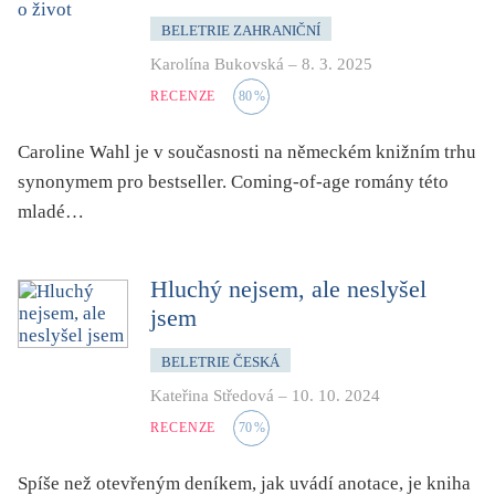
zahraniční kniha o ČR
BELETRIE ZAHRANIČNÍ
zvíře
Karolína Bukovská
–
8. 3. 2025
RECENZE
80
%
Caroline Wahl je v současnosti na německém knižním trhu
synonymem pro bestseller. Coming-of-age romány této
mladé…
Hluchý nejsem, ale neslyšel
jsem
BELETRIE ČESKÁ
Kateřina Středová
–
10. 10. 2024
RECENZE
70
%
Spíše než otevřeným deníkem, jak uvádí anotace, je kniha