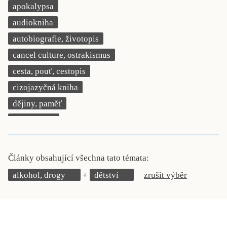
apokalypsa
KRITIKA PŘEKLADU
audiokniha
UKÁZKA
autobiografie, životopis
cancel culture, ostrakismus
SLOUPEK
cesta, pouť, cestopis
ILIGLOSA
cizojazyčná kniha
dějiny, paměť
demokracie
deník, korespondence, svědectví
detektivní motiv
Články obsahující všechna tato témata:
děti 0 až 3 roky
alkohol, drogy
dětství
zrušit výběr
děti 3 až 6 let
děti 6 až 9 let
dětská naučná