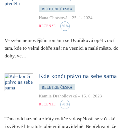
BELETRIE ČESKÁ
Hana Chrástová
–
25. 1. 2024
RECENZE
60
%
Ve svém nejnovějším románu se Dvořáková opět vrací
tam, kde to velmi dobře zná: na vesnici a malé město, do
doby, ve…
Kde končí právo na sebe sama
BELETRIE ČESKÁ
Kamila Drahoňovská
–
15. 6. 2023
RECENZE
70
%
Téma odcházení a ztráty rodiče v dospělosti se v české
i světové literatuře objevují pravidelně. Nepřekvapí, že