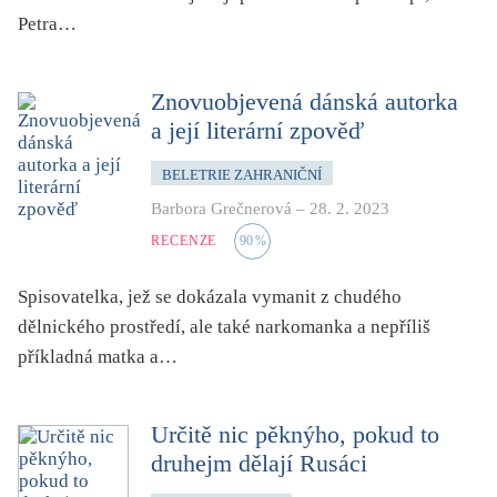
Petra…
Znovuobjevená dánská autorka
a její literární zpověď
BELETRIE ZAHRANIČNÍ
Barbora Grečnerová
–
28. 2. 2023
RECENZE
90
%
Spisovatelka, jež se dokázala vymanit z chudého
dělnického prostředí, ale také narkomanka a nepříliš
příkladná matka a…
Určitě nic pěknýho, pokud to
druhejm dělají Rusáci