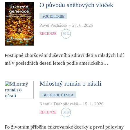
dětství
O původu sněhových vloček
dezinformace, extremismus
SOCIOLOGIE
divadlo
Pavel Pecháček
–
27. 6. 2026
dobrodružství, napětí
RECENZE
80
%
ekologie, klimatická změna
ekonomika, politika, právo
Postupné zhoršování duševního zdraví dětí a mladých lidí
encyklopedie, slovník
má v posledních deseti letech podle amerického…
erotica
esej
Milostný román o násilí
exil, migrace
BELETRIE ČESKÁ
experiment
Kamila Drahoňovská
–
15. 1. 2026
feminismus
RECENZE
60
%
film
filozofie
Po životním příběhu cukrovarské dcerky z první poloviny