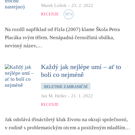
Marek Lollok
–
23. 2. 2022
RECENZE
50
%
Na rozdíl například od Fízla (2007) klame Škola Petra
Placáka svým tělem. Nenápadná černožlutá obálka,
nevinný název,…
Každý jak nejlépe umí – ať to
bolí co nejméně
BELETRIE ZAHRANIČNÍ
Jan M. Heller
–
21. 1. 2022
RECENZE
Jak odolává třináctiletý kluk životu na okraji společnosti,
v rodině s problematickým otcem a postiženým mladším…