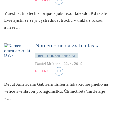
RECENZE
80
%
V šestnácti letech si připadá jako exot kdekdo. Když ale
Evie zjistí, že se jí výstřednost trochu vymkla z rukou
a nese…
Nomen omen a zvrhlá láska
BELETRIE ZAHRANIČNÍ
Daniel Mukner
–
22. 4. 2019
RECENZE
80
%
Debut Američana Gabriela Tallenta láká kromě jiného na
velice svéhlavou protagonistku. Čtrnáctiletá Turtle žije
v…