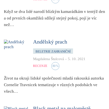
Když se dva lidé narodí blízkým kamarádkám v tentýž den
a od prvních okamžiků sdílejí stejný pokoj, pojí je víc
než…
Andělský prach
BELETRIE ZAHRANIČNÍ
Magdalena Štulcová
–
5. 10. 2021
RECENZE
80
%
Život na okraji lidské společnosti mladá rakouská autorka
Cornelie Travnicek tematizuje v různých podobách ve
všech…
Black metal na maloměstě