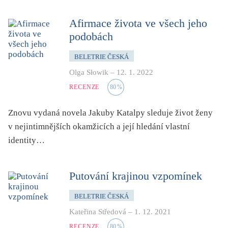
Afirmace života ve všech jeho
podobách
BELETRIE ČESKÁ
Olga Słowik
–
12. 1. 2022
RECENZE
80
%
Znovu vydaná novela Jakuby Katalpy sleduje život ženy
v nejintimnějších okamžicích a její hledání vlastní
identity…
Putování krajinou vzpomínek
BELETRIE ČESKÁ
Kateřina Středová
–
1. 12. 2021
RECENZE
80
%