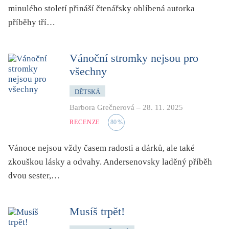
folklor
minulého století přináší čtenářsky oblíbená autorka
příběhy tří…
horor, thriller
hra
hudba
Vánoční stromky nejsou pro
všechny
humor, groteskno, satira
chudoba, sociální vyloučení
DĚTSKÁ
identita
Barbora Grečnerová
–
28. 11. 2025
kolonialismus, imperialismus
RECENZE
80
%
legenda, mýtus, pověst
Vánoce nejsou vždy časem radosti a dárků, ale také
literární cena
zkouškou lásky a odvahy. Andersenovsky laděný příběh
literární kánon (do r. 1890)
dvou sester,…
mangy
město
Musíš trpět!
moderní klasika (do 60. let)