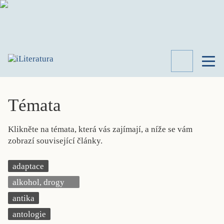
TÉMATA
RECENZE
Témata
ROZHOVOR
SPISOVATELÉ
Klikněte na témata, která vás zajímají, a níže se vám
AKTUALITA
zobrazí související články.
KNIHY
PŘEHLED
adaptace
LITERATURY
alkohol, drogy
STUDIE
KATEGORIE
antika
PORTRÉT
antologie