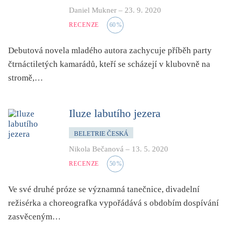
Daniel Mukner
–
23. 9. 2020
RECENZE
60
%
Debutová novela mladého autora zachycuje příběh party
čtrnáctiletých kamarádů, kteří se scházejí v klubovně na
stromě,…
Iluze labutího jezera
BELETRIE ČESKÁ
Nikola Bečanová
–
13. 5. 2020
RECENZE
50
%
Ve své druhé próze se významná tanečnice, divadelní
režisérka a choreografka vypořádává s obdobím dospívání
zasvěceným…