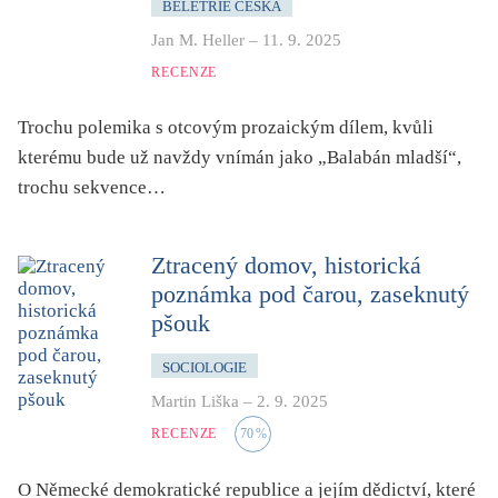
BELETRIE ČESKÁ
mystika, magie
Jan M. Heller
–
11. 9. 2025
náboženství, víra
RECENZE
nacismus
násilí
Trochu polemika s otcovým prozaickým dílem, kvůli
nemoc, zdraví, životní styl
kterému bude už navždy vnímán jako „Balabán mladší“,
trochu sekvence…
nové technologie, AI
o překladu
Ztracený domov, historická
obrázková
poznámka pod čarou, zaseknutý
od 15 let
pšouk
parodie
poezie
SOCIOLOGIE
Martin Liška
–
2. 9. 2025
pohádka
RECENZE
70
%
povídka
pro 13 až 15 let
O Německé demokratické republice a jejím dědictví, které