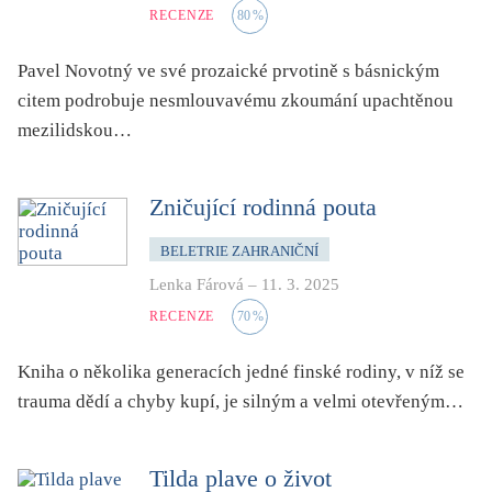
světový bestseller
RECENZE
80
%
špionážní
Pavel Novotný ve své prozaické prvotině s básnickým
tělo
citem podrobuje nesmlouvavému zkoumání upachtěnou
totalitní režim
mezilidskou…
trauma
umění, design, architektura
Zničující rodinná pouta
upír, démon, vlkodlak
BELETRIE ZAHRANIČNÍ
utopie
Lenka Fárová
–
11. 3. 2025
válka
RECENZE
70
%
věda
vesmír
Kniha o několika generacích jedné finské rodiny, v níž se
vzdělávání
trauma dědí a chyby kupí, je silným a velmi otevřeným…
vztahy
young adult
Tilda plave o život