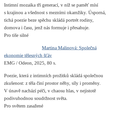
Intimní mozaika tří generací, v níž se paměť mísí
s krajinou a všednost s mezními okamžiky. Úsporná,
tichá poezie beze spěchu skládá portrét rodiny,
domova i času, jenž nás formuje i přesahuje.
Pro tiše silné
Martina Malinová:
Společná
ekonomie tělesných šťáv
EMG / Odeon, 2025, 80 s.
Poezie, která z intimních prožitků skládá společnou
zkušenost: z těla činí prostor něhy, síly i proměny.
V únavě nachází péči, v chaosu hlas, v nejistotě
podivuhodnou soudržnost světa.
Pro světem zasažené