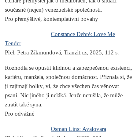
čtenáře přemýšlet jak o metaforách, tak o situaci
současné (nejen) venezuelské společnosti.
Pro přemýšlivé, kontemplativní povahy
Constance Debré:
Love Me
Tender
Přel. Petra Zikmundová, Tranzit.cz, 2025, 112 s.
Rozhodla se opustit klidnou a zabezpečenou existenci,
kariéru, manžela, společnou domácnost. Přiznala si, že
ji zajímají holky, ví, že chce všechen čas věnovat
psaní. Nic jiného ji neláká. Jenže netušila, že může
ztratit také syna.
Pro odvážné
Osman Lins:
Avalovara