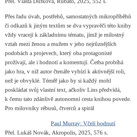
Přel. Vlasta Dufková, Rubato, 2025, 552 s.
Přes řadu úvah, postřehů, samostatných mikropříběhů
či odkazů k jiným textům se dva vypravěči této knihy
vždy vracejí k základnímu tématu, jímž je milostný
vztah mezi ženou a mužem v jeho nejrůznějších
podobách a projevech, který oba protagonisté
prožívají, ale i hodnotí a komentují. Četba probíhá
jako hra, v níž autor čtenáře vybízí k aktivnější roli,
než je obvyklé. Téměř jako by si každý mohl
poskládat svůj vlastní text, ačkoliv Lins předvídá,
k čemu tato zdánlivě autonomní cesta knihou povede.
Pro milovníky rébusů, čtverců a spirál
Paul Murray:
Včelí bodnutí
Přel. Lukáš Novák, Akropolis, 2025, 576 s.