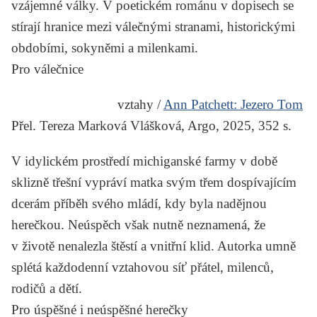
vzájemné války. V poetickém románu v dopisech se
stírají hranice mezi válečnými stranami, historickými
obdobími, sokyněmi a milenkami.
Pro válečnice
vztahy /
Ann Patchett:
Jezero Tom
Přel. Tereza Marková Vlášková, Argo, 2025, 352 s.
V idylickém prostředí michiganské farmy v době
sklizně třešní vypráví matka svým třem dospívajícím
dcerám příběh svého mládí, kdy byla nadějnou
herečkou. Neúspěch však nutně neznamená, že
v životě nenalezla štěstí a vnitřní klid. Autorka umně
splétá každodenní vztahovou síť přátel, milenců,
rodičů a dětí.
Pro úspěšné i neúspěšné herečky