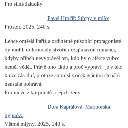
Pro silné žaludky
Pavel Hrnčíř:
Střepy v mlíce
Prostor, 2025, 240 s.
Lehce omšelá Paříž a ordinérně působící protagonisté
by mohli dohromady stvořit nezajímavou romanci,
kdyby příběh nevyprávěl ten, kdo by o aférce vůbec
neměl vědět. Právě ono „kdo a proč vypráví“ je v této
knize zásadní, protože autor si s očekáváními čtenářů
neustále pohrává.
Pro muže z korporátů a jejich ženy
Dora Kaprálová:
Mariborská
hypnóza
Větrné mlýny, 2025, 140 s.