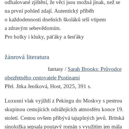
odhalované zjištění, že věci jsou možná jinak, než se
na první pohled zdají. Autentický příběh
o každodennosti dnešních školáků srší vtipem
a zdravým sebevědomím.
Pro holky i kluky, páťáky a šesťáky
žánrová literatura
fantasy /
Sarah Brooks:
Průvodce
obezřetného cestovatele Pustinami
Přel. Jitka Jeníková, Host, 2025, 391 s.
Luxusní vlak vyjíždí z Pekingu do Moskvy s pestrou
skupinou cestujících odrážejících atmosféru konce 19.
století. Cestou ovšem přibývá tajuplných jevů. Britská
sinoložka sepsala poutavý román s využitím jen mála