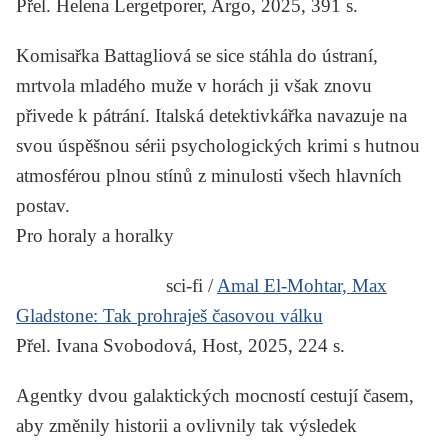
Přel. Helena Lergetporer, Argo, 2025, 391 s.
Komisařka Battagliová se sice stáhla do ústraní,
mrtvola mladého muže v horách ji však znovu
přivede k pátrání. Italská detektivkářka navazuje na
svou úspěšnou sérii psychologických krimi s hutnou
atmosférou plnou stínů z minulosti všech hlavních
postav.
Pro horaly a horalky
sci-fi /
Amal El-Mohtar, Max
Gladstone:
Tak prohraješ časovou válku
Přel. Ivana Svobodová, Host, 2025, 224 s.
Agentky dvou galaktických mocností cestují časem,
aby změnily historii a ovlivnily tak výsledek