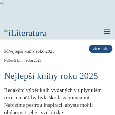
TÉMATA
RECENZE
více info
ROZHOVOR
SPISOVATELÉ
Nejlepší knihy roku 2025
AKTUALITA
Nejlepší knihy roku 2025
KNIHY
PŘEHLED
LITERATURY
Redakční výběr knih vydaných v uplynulém
STUDIE
roce, na něž by byla škoda zapomenout.
KATEGORIE
Nabízíme pestrou inspiraci, abyste mohli
PORTRÉT
obdarovat sebe i své blízké.