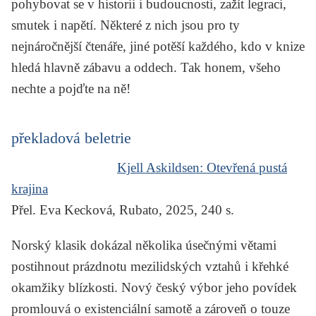
pohybovat se v historii i budoucnosti, zažít legraci,
smutek i napětí. Některé z nich jsou pro ty
nejnáročnější čtenáře, jiné potěší každého, kdo v knize
hledá hlavně zábavu a oddech. Tak honem, všeho
nechte a pojďte na ně!
překladová beletrie
Kjell Askildsen:
Otevřená pustá
krajina
Přel. Eva Kecková, Rubato, 2025, 240 s.
Norský klasik dokázal několika úsečnými větami
postihnout prázdnotu mezilidských vztahů i křehké
okamžiky blízkosti. Nový český výbor jeho povídek
promlouvá o existenciální samotě a zároveň o touze