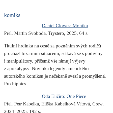
komiks
Daniel Clowes:
Monika
Přel. Martin Svoboda, Trystero, 2025, 64 s.
Titulní hrdinka na cestě za poznáním svých rodičů
prochází bizarními situacemi, setkává se s podivíny
i manipulátory, přičemž vše rámují výjevy
z apokalypsy. Novinka legendy amerického
autorského komiksu je nečekaně svěží a promyšlená.
Pro hippies
Oda Eiičiró:
One Piece
Přel. Petr Kabelka, Eliška Kabelková Vítová, Crew,
2024–2025, 192 s.