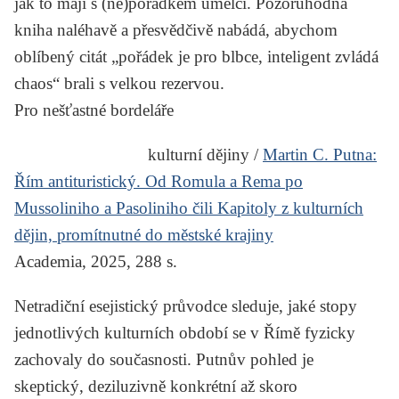
jak to mají s (ne)pořádkem umělci. Pozoruhodná
kniha naléhavě a přesvědčivě nabádá, abychom
oblíbený citát „pořádek je pro blbce, inteligent zvládá
chaos“ brali s velkou rezervou.
Pro nešťastné bordeláře
kulturní dějiny /
Martin C. Putna:
Řím antituristický. Od Romula a Rema po
Mussoliniho a Pasoliniho čili Kapitoly z kulturních
dějin, promítnutné do městské krajiny
Academia, 2025, 288 s.
Netradiční esejistický průvodce sleduje, jaké stopy
jednotlivých kulturních období se v Římě fyzicky
zachovaly do současnosti. Putnův pohled je
skeptický, deziluzivně konkrétní až skoro