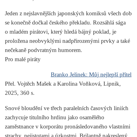
Jeden z nejslavnějších japonských komiksů všech dob
se konečně dočkal českého překladu. Rozsáhlá sága
o mladém pirátovi, který hledá bájný poklad, je
proložena neobvyklými nadpřirozenými prvky a také
nečekaně podvratným humorem.
Pro malé piráty
Branko Jelinek:
Můj nejlepší přítel
Přel. Vojtěch Mašek a Karolina Voňková, Lipnik,
2025, 360 s.
Snové bloudění ve třech paralelních časových liniích
zachycuje titulního hrdinu jako osamělého
zaměstnance v korporátu pronásledovaného vlastními
strachy, nejistotami a úzkostmi. Brilantně nakreslený