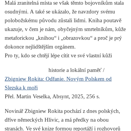
Malá zranitelná místa se však těmto bojovníkům stala
osudnými. A také se ukázalo, že navzdory svému
polobožskému původu zůstali lidmi. Kniha poutavě
ukazuje, v čem je nám, obyčejným smrtelníkům, kůže
metaforickou „knihou“ i „obrazovkou“ a proč je prý
dokonce nejlidštějším orgánem.
Pro ty, kdo se chtějí lépe cítit ve své vlastní kůži
historie a lokální paměť /
Zbigniew Rokita:
Odřanie. Novým Polskem od
Slezska k moři
Přel. Martin Veselka, Absynt, 2025, 256 s.
Novinář Zbigniew Rokita pochází z dnes polských,
dříve německých Hlivic, a má předky na obou
stranách. Ve své knize formou reportáží i rozhovorů