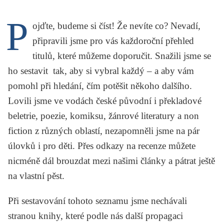
KRITIKA PŘEKLADU
P
ojďte, budeme si číst! Že nevíte co? Nevadí,
UKÁZKA
připravili jsme pro vás každoroční přehled
SLOUPEK
titulů, které můžeme doporučit. Snažili jsme se
ho sestavit tak, aby si vybral každý – a aby vám
ILIGLOSA
pomohl při hledání, čím potěšit někoho dalšího.
Lovili jsme ve vodách české původní i překladové
beletrie, poezie, komiksu, žánrové literatury a non
fiction z různých oblastí, nezapomněli jsme na pár
úlovků i pro děti. Přes odkazy na recenze můžete
nicméně dál brouzdat mezi našimi články a pátrat ještě
na vlastní pěst.
Při sestavování tohoto seznamu jsme nechávali
stranou knihy, které podle nás další propagaci