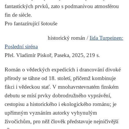
fantastických prvků, zato s podmanivou atmosférou
fin de siècle.
Pro fantazírující šotouše
historický román /
Iida Turpeinen:
Poslední siréna
Přel. Vladimír Piskoř, Paseka, 2025, 219 s.
Román o vědeckých expedicích i drancování divoké
přírody se táhne od 18. století, přičemž kombinuje
fikci i vědeckou stať. V mnohavrstevnatém finském
debutu se mísí prvky dobrodružného vyprávění,
cestopisu a historického i ekologického románu; je
upřímným vyznáním autorky vyhynulým
živočichům, pro něž člověk představuje nejničivější