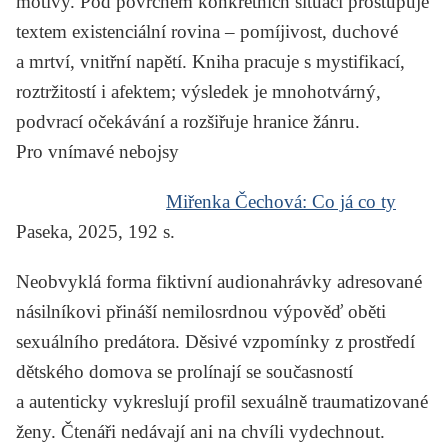
motivy. Pod povrchem konkrétních situací prostupuje
textem existenciální rovina – pomíjivost, duchové
a mrtví, vnitřní napětí. Kniha pracuje s mystifikací,
roztržitostí i afektem; výsledek je mnohotvárný,
podvrací očekávání a rozšiřuje hranice žánru.
Pro vnímavé nebojsy
Miřenka Čechová:
Co já co ty
Paseka, 2025, 192 s.
Neobvyklá forma fiktivní audionahrávky adresované
násilníkovi přináší nemilosrdnou výpověď oběti
sexuálního predátora. Děsivé vzpomínky z prostředí
dětského domova se prolínají se současností
a autenticky vykreslují profil sexuálně traumatizované
ženy. Čtenáři nedávají ani na chvíli vydechnout.