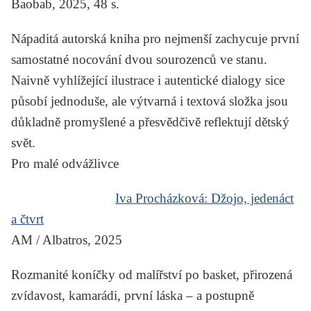
Baobab, 2025, 48 s.
Nápaditá autorská kniha pro nejmenší zachycuje první
samostatné nocování dvou sourozenců ve stanu.
Naivně vyhlížející ilustrace i autentické dialogy sice
působí jednoduše, ale výtvarná i textová složka jsou
důkladně promyšlené a přesvědčivě reflektují dětský
svět.
Pro malé odvážlivce
Iva Procházková:
Džojo, jedenáct
a čtvrt
AM / Albatros, 2025
Rozmanité koníčky od malířství po basket, přirozená
zvídavost, kamarádi, první láska – a postupně