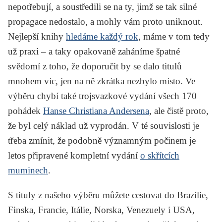
nepotřebují, a soustředili se na ty, jimž se tak silné
propagace nedostalo, a mohly vám proto uniknout.
Nejlepší knihy
hledáme každý rok
, máme v tom tedy
už praxi – a taky opakovaně zaháníme špatné
svědomí z toho, že doporučit by se dalo titulů
mnohem víc, jen na ně zkrátka nezbylo místo. Ve
výběru chybí také trojsvazkové vydání všech 170
pohádek
Hanse Christiana Andersena
, ale čistě proto,
že byl celý náklad už vyprodán. V té souvislosti je
třeba zmínit, že podobně významným počinem je
letos připravené kompletní vydání
o skřítcích
muminech
.
S tituly z našeho výběru můžete cestovat do Brazílie,
Finska, Francie, Itálie, Norska, Venezuely i USA,