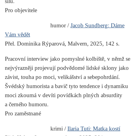
sílu.
Pro objevitele
humor /
Jacob Sundberg:
Dáme
Vám vědět
Přel. Dominika Rýparová, Malvern, 2025, 142 s.
Pracovní interview jako pomyslné kolbiště, v němž se
nejvýrazněji projevují podvědomé lidské sklony jako
závist, touha po moci, velikášství a sebepohrdání.
Švédský humorista a bavič tyto tendence i dynamiku
moci zkoumá v devíti povídkách plných absurdity
a černého humoru.
Pro zaměstnané
krimi /
Ilaria Tuti:
Matka kostí